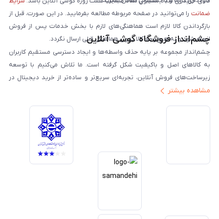
خودداری کرده و با پشتیبانی تماس بگیرید.
کالای خریداری شده مشمول مفاد ضمانت هفت روزه گوشی آنلاین باشد.
شرایط
ضمانت
را می‌توانید در صفحه مربوطه مطالعه بفرمایید. در این صورت، قبل از
بازگرداندن کالا لازم است هماهنگی‌های لازم با بخش خدمات پس از فروش
چشم‌انداز فروشگاه گوشی آنلاین
انجام شود و به هیچ‌وجه کالا بدون هماهنگی قبلی ارسال نگردد.
چشم‌انداز مجموعه بر پایه حذف واسطه‌ها و ایجاد دسترسی مستقیم کاربران
به کالاهای اصل و باکیفیت شکل گرفته است. ما تلاش می‌کنیم با توسعه
زیرساخت‌های فروش آنلاین، تجربه‌ای سریع‌تر و ساده‌تر از خرید دیجیتال در
مشاهده بیشتر
ایران ارائه دهیم. تبدیل‌شدن به مرجعی قابل اعتماد برای خرید کالای دیجیتال،
یکی از اهداف اصلی این مجموعه است. تمرکز بر رضایت مشتری، نوآوری در
خدمات و به‌روزرسانی مداوم محصولات، مسیر ما را روشن‌تر می‌کند. ما باور
داریم آینده بازار دیجیتال متعلق به کسب‌وکارهایی است که صداقت و شفافیت
را در اولویت قرار می‌دهند. گوشی آنلاین با تکیه بر تجربه و تخصص، با قدرت به
سمت تحقق این چشم‌انداز حرکت می‌کند.