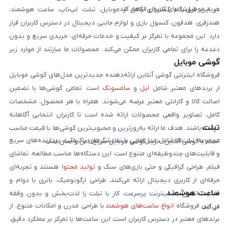
خرید موبایل را برای کاربران فراهم کند.
در این فروشگاه گستره‌ای کامل از موبایل، تبلت، لپ‌تاپ، ساعت هوشمند،
هندزفری، هدفون، کنسول بازی و لوازم جانبی دیجیتال در دسترس کاربران قرار
دارد. این مجموعه با تمرکز بر کیفیت و خدمات حرفه‌ای، خریدی سریع و بدون
دغدغه را برای تمامی کاربران ممکن می‌کند. محصولات ما عبارتند از موارد زیر
گوشی موبایل
است:
فروشگاه اینترنتی گوشی آنلاین ارائه‌دهنده جدیدترین مدل‌های گوشی موبایل
از برندهای معتبر شامل
اپل
و
سامسونگ
است. تمامی گوشی‌ها با تضمین
اصالت کالا و گارانتی معتبر عرضه می‌شوند. همراه با هر محصول، مشخصات
کامل، تصاویر واقعی محصولات ارائه شده است تا کاربران انتخابی آگاهانه
تبلت
داشته باشند. هدف ما ارائه به‌روزترین و محبوب‌ترین گوشی‌ها با قیمت مناسب
مجموعه تبلت‌ها شامل مدل‌هایی با نمایشگرهای باکیفیت، پردازنده‌های سریع
است. با گوشی آنلاین، خرید گوشی موبایل سریع، امن و آسان است.
و قابلیت‌های چندوظیفه‌ای متنوع است. این دستگاه‌ها مناسب مطالعه، تماشای
فیلم، طراحی گرافیکی و حتی بازی‌های سبک و
تولید محتوا
هستند و تجربه‌ای
حرفه‌ای از کاربری دیجیتال ارائه می‌کنند. طراحی ارگونومیک، باتری با دوام و
ساعت هوشمند
قابلیت اتصال به اینترنت پرسرعت، کار با تبلت را لذت‌بخش و بدون وقفه
در این فروشگاه
انواع ساعت‌های هوشمند
با طراحی مدرن و امکانات متنوع، از
می‌کند.
برندهای معتبر در دسترس کاربران است. این ساعت‌ها با تمرکز بر عملکرد دقیق،