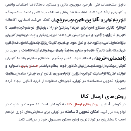
دقیق مشخصات فنی، طراحی، دوربین، باتری و عملکرد دستگاه‌ها، اطلاعات واقعی
و کاربردی ارائه می‌دهند. مقایسه مدل‌های مختلف برندهایی مانند سامسونگ،
تجربه خرید آنلاین امن و سریع
اپل، شیائومی و سایر برندهای معتبر به کاربران کمک می‌کند انتخابی آگاهانه
داشته باشند. مقالات تحلیلی ما تنها به مشخصات ظاهری محدود نمی‌شود و
گوشی آنلاین بستری امن برای خرید اینترنتی لوازم دیجیتال فراهم کرده است تا
تجربه کاربری واقعی را نیز پوشش می‌دهد. این رویکرد باعث می‌شود کاربران
کاربران با آرامش خاطر سفارش خود را ثبت کنند. تمامی پرداخت‌ها از طریق
بتوانند متناسب با بودجه و نیاز خود بهترین گزینه را انتخاب کنند. هدف از این
درگاه‌های امن بانکی انجام می‌شود و اطلاعات کاربران به‌طور کامل محافظت
محتواها، افزایش آگاهی مخاطبان و جلوگیری از خریدهای اشتباه است.
می‌گردد. رابط کاربری ساده و سریع سایت باعث می‌شود فرآیند انتخاب و خرید در
راهنمای خرید
کوتاه‌ترین زمان ممکن انجام شود. امکان پیگیری لحظه‌ای سفارش‌ها به کاربران
کمک می‌کند از وضعیت ارسال کالای خود مطلع باشند. بسته‌بندی اصولی و
کاربران محترم فروشگاه می‌توانند با مراجعه به صفحه «
راهنمای خرید
»، نحوه و
استاندارد کالاها، سلامت محصول را تا زمان تحویل تضمین می‌کند. ارسال سریع،
فرایند خرید از سایت گوشی آنلاین را به‌صورت کامل و با زبانی ساده مطالعه
به‌ویژه تحویل سه‌ساعته در تهران، تجربه‌ای متفاوت از خرید آنلاین ایجاد کرده
نمایند.
است.
روش‌های ارسال کالا
در گوشی آنلاین،
روش‌های ارسال کالا
به گونه‌ای است که سرعت و امنیت در
اولویت قرار گیرد.
امکان تحویل 3 ساعته
در تهران برای سفارش‌های فوری فراهم
است تا مشتریان در کوتاه‌ترین زمان ممکن محصول خود را دریافت کنند.