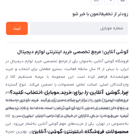
حساب کاربری
شرایط ضمانت هفت روزه
حریم خصوصی
زودتر از تخفیفاتمون با خبر شو
روش ارسال کالا در گوشی آنلاین
خرید سازمانی
روش بازگردانی کالا
ثبت
لیست محصولات
پرسش‌های متداول
بلاگ
گوشی آنلاین؛ مرجع تخصصی خرید اینترنتی لوازم دیجیتال
فروشگاه گوشی آنلاین به‌عنوان یکی از مراجع تخصصی خرید لوازم دیجیتال در
ایران، با بیش از ۱۷ سال سابقه فعالیت، بستری مطمئن برای انتخاب و خرید
هوشمندانه فراهم کرده است. این مجموعه با عرضه مستقیم کالا از
واردکنندگان اصلی، اصالت تمامی محصولات را تضمین می‌کند. تنوع گسترده
چرا گوشی آنلاین را برای خرید موبایل انتخاب کنید؟
گوشی موبایل، تبلت، لپ‌تاپ و لوازم جانبی باعث شده کاربران بتوانند تمام
نیازهای دیجیتال خود را از یک فروشگاه معتبر تأمین کنند. قیمت‌گذاری منصفانه
فروشگاه گوشی آنلاین با تمرکز بر رضایت مشتری، فرآیند خرید موبایل را ساده،
و شفاف از مهم‌ترین اصول کاری گوشی آنلاین است. هدف ما ایجاد تجربه‌ای
سریع و قابل اعتماد کرده است. تمامی گوشی‌ها با ضمانت اصالت و گارانتی معتبر
آسان، سریع و امن در خرید کالای دیجیتال برای تمامی کاربران ایرانی است.
عرضه می‌شوند تا خیال کاربران از کیفیت کالا راحت باشد. تحویل سریع کالا
به‌خصوص در تهران، یکی از مزیت‌های مهم گوشی آنلاین به‌شمار می‌رود. این
محصولات فروشگاه اینترنتی گوشی آنلاین
مجموعه تلاش می‌کند با ترکیب قیمت مناسب و خدمات حرفه‌ای، بهترین تجربه