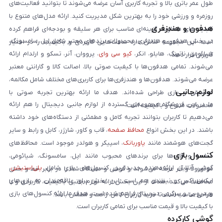
طول عمر باتری بالا و تجربه کاربری آسان عرضه می‌شوند تا بتوانید فعالیت‌های
روزمره و ورزشی خود را به بهترین شکل مدیریت کنید. ارائه مدل‌های متنوع با
هدفون و هندزفری
قابلیت‌های متفاوت، گزینه‌ای مناسب برای هر سلیقه و بودجه‌ای فراهم کرده
در بخش هدفون و هندزفری، محصولات برندهای معتبر شامل اپل، سامسونگ،
است. این مجموعه تلاش دارد ساعت‌هایی کاربردی و باکیفیت را در اختیار
شیائومی، ناتینگ، هایلو، انکر،
کیو سی وای
، پرووان، آنر، تسکو و ارلدام ارائه
کاربران قرار دهد.
می‌شوند. تمامی هدفون‌ها با کیفیت صوتی بالا، اصالت کالا و گارانتی معتبر
عرضه می‌شوند. هدفون‌ها و هندزفری‌ها برای کاربری‌های مختلف شامل مکالمه،
لوازم جانبی
موسیقی و بازی طراحی شده‌اند. هدف ما ارائه بهترین تجربه صوتی با
ما در این فروشگاه مجموعه‌ای گسترده از لوازم جانبی دیجیتال را هم ارائه
محصولات متنوع و باکیفیت است.
می‌دهیم تا کاربران بتوانند تجربه کامل و مطمئنی از دستگاه‌های خود داشته
باشند. در این بخش انواع
محافظ صفحه
، قاب و کاور، شارژر، کابل و رابط و سایر
گجت‌های هوشمند مانند
پاوربانک
، اسپیکر و هولدر موجود است. محافظ‌های
کنسول بازی
صفحه و قاب‌ها برای برندهای محبوب مانند اپل، سامسونگ، شیائومی،
گوشی آنلاین ارائه‌دهنده جدیدترین کنسول‌های بازی شامل
پلی‌استیشن
،
موتورولا و آنر عرضه می‌شوند و گوشی و دستگاه شما را در برابر خط و خش
ایکس‌باکس و نینتندو هم است. این بخش برای علاقه‌مندان به بازی‌های
محافظت می‌کنند. هدف از این بخش ارائه لوازم جانبی باکیفیت، کاربردی و با
ویدیویی و سرگرمی دیجیتال فراهم شده است. هدف ما ارائه کنسول‌های بازی
طراحی مناسب است تا خرید کاربران کامل، راحت و مطمئن باشد.
با کیفیت بالا و قیمت مناسب برای تمامی کاربران است.
گوشی کارکرده