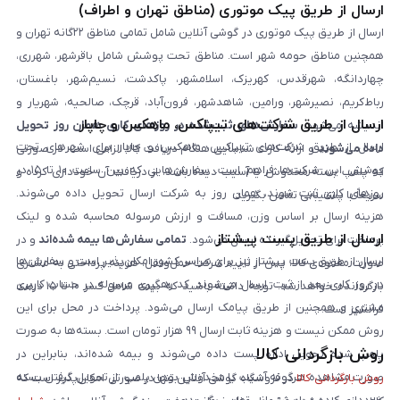
ارسال از طریق پیک موتوری (مناطق تهران و اطراف)
ارسال از طریق پیک موتوری در گوشی آنلاین شامل تمامی مناطق ۲۲گانه تهران و
همچنین مناطق حومه شهر است. مناطق تحت پوشش شامل باقرشهر، شهرری،
چهاردانگه، شهرقدس، کهریزک، اسلامشهر، پاکدشت، نسیم‌شهر، باغستان،
رباط‌کریم، نصیرشهر، ورامین، شاهدشهر، فرون‌آباد، قرچک، صالحیه، شهریار و
ارسال از طریق شرکت‌های تیپاکس، ماهکس و چاپار
اندیشه می‌شود.
سفارش‌های ثبت‌شده در روزهای کاری همان روز تحویل
ارسال از طریق شرکت‌های تیپاکس، ماهکس و چاپار برای شهرهای تحت
داده می‌شوند
و ارائه کارت شناسایی هنگام دریافت کالا الزامی است. در صورتی
پوشش این شرکت‌ها فراهم است. سفارش‌هایی که بین ساعت ۱۰ تا ۱۵ در
که پلمپ بسته مخدوش یا آسیب دیده باشد، از دریافت آن خودداری کرده و
روزهای کاری ثبت شوند، همان روز به شرکت ارسال تحویل داده می‌شوند.
سریعاً با پشتیبانی تماس بگیرید.
هزینه ارسال بر اساس وزن، مسافت و ارزش مرسوله محاسبه شده و لینک
ارسال از طریق پست پیشتاز
پرداخت برای تحویل‌گیرنده ارسال می‌شود.
تمامی سفارش‌ها بیمه شده‌اند
و در
ارسال از طریق پست پیشتاز نیز برای سراسر کشور امکان‌پذیر است و سفارش‌ها
صورت مفقودی کالا، پس از تایید شرکت حمل‌ونقل، هزینه پرداختی به مشتری
در روز کاری بعد از ثبت، ارسال می‌شوند. کد رهگیری مرسوله در حساب کاربری
بازگردانده خواهد شد. توجه داشته باشید که بیمه شامل کسر ۱۰ تا ۱۵ درصد
مشتری و همچنین از طریق پیامک ارسال می‌شود. پرداخت در محل برای این
فرانشیز است.
روش ممکن نیست و هزینه ثابت ارسال ۹۹ هزار تومان است. بسته‌ها به صورت
روش بازگردانی کالا
پلمپ شده تحویل اداره پست داده می‌شوند و بیمه شده‌اند، بنابراین در
صورت مشاهده هرگونه آسیب یا مخدوش بودن پلمپ، از تحویل گرفتن بسته
روش بازگردانی کالا
در فروشگاه گوشی آنلاین تنها در صورتی امکان‌پذیر است که