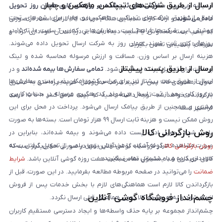
ارسال از طریق شرکت‌های تیپاکس، ماهکس و چاپار
اندیشه می‌شود.
سفارش‌های ثبت‌شده در روزهای کاری همان روز تحویل
ارسال از طریق شرکت‌های تیپاکس، ماهکس و چاپار برای شهرهای تحت
داده می‌شوند
و ارائه کارت شناسایی هنگام دریافت کالا الزامی است. در صورتی
پوشش این شرکت‌ها فراهم است. سفارش‌هایی که بین ساعت ۱۰ تا ۱۵ در
که پلمپ بسته مخدوش یا آسیب دیده باشد، از دریافت آن خودداری کرده و
روزهای کاری ثبت شوند، همان روز به شرکت ارسال تحویل داده می‌شوند.
سریعاً با پشتیبانی تماس بگیرید.
هزینه ارسال بر اساس وزن، مسافت و ارزش مرسوله محاسبه شده و لینک
ارسال از طریق پست پیشتاز
پرداخت برای تحویل‌گیرنده ارسال می‌شود.
تمامی سفارش‌ها بیمه شده‌اند
و در
ارسال از طریق پست پیشتاز نیز برای سراسر کشور امکان‌پذیر است و سفارش‌ها
صورت مفقودی کالا، پس از تایید شرکت حمل‌ونقل، هزینه پرداختی به مشتری
در روز کاری بعد از ثبت، ارسال می‌شوند. کد رهگیری مرسوله در حساب کاربری
بازگردانده خواهد شد. توجه داشته باشید که بیمه شامل کسر ۱۰ تا ۱۵ درصد
مشتری و همچنین از طریق پیامک ارسال می‌شود. پرداخت در محل برای این
فرانشیز است.
روش ممکن نیست و هزینه ثابت ارسال ۹۹ هزار تومان است. بسته‌ها به صورت
روش بازگردانی کالا
پلمپ شده تحویل اداره پست داده می‌شوند و بیمه شده‌اند، بنابراین در
صورت مشاهده هرگونه آسیب یا مخدوش بودن پلمپ، از تحویل گرفتن بسته
روش بازگردانی کالا
در فروشگاه گوشی آنلاین تنها در صورتی امکان‌پذیر است که
خودداری کرده و با پشتیبانی تماس بگیرید.
کالای خریداری شده مشمول مفاد ضمانت هفت روزه گوشی آنلاین باشد.
شرایط
ضمانت
را می‌توانید در صفحه مربوطه مطالعه بفرمایید. در این صورت، قبل از
بازگرداندن کالا لازم است هماهنگی‌های لازم با بخش خدمات پس از فروش
چشم‌انداز فروشگاه گوشی آنلاین
انجام شود و به هیچ‌وجه کالا بدون هماهنگی قبلی ارسال نگردد.
چشم‌انداز مجموعه بر پایه حذف واسطه‌ها و ایجاد دسترسی مستقیم کاربران