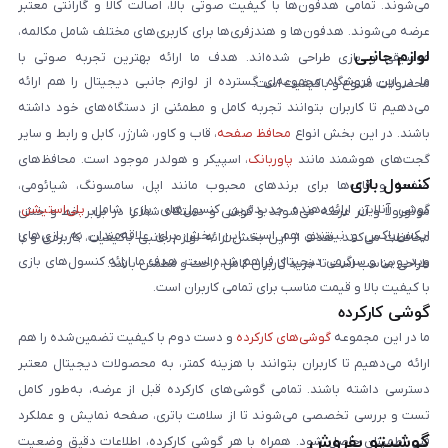
می‌شوند. تمامی هدفون‌ها با کیفیت صوتی بالا، اصالت کالا و گارانتی معتبر
عرضه می‌شوند. هدفون‌ها و هندزفری‌ها برای کاربری‌های مختلف شامل مکالمه،
لوازم جانبی
موسیقی و بازی طراحی شده‌اند. هدف ما ارائه بهترین تجربه صوتی با
ما در این فروشگاه مجموعه‌ای گسترده از لوازم جانبی دیجیتال را هم ارائه
محصولات متنوع و باکیفیت است.
می‌دهیم تا کاربران بتوانند تجربه کامل و مطمئنی از دستگاه‌های خود داشته
باشند. در این بخش انواع
محافظ صفحه
، قاب و کاور، شارژر، کابل و رابط و سایر
گجت‌های هوشمند مانند
پاوربانک
، اسپیکر و هولدر موجود است. محافظ‌های
کنسول بازی
صفحه و قاب‌ها برای برندهای محبوب مانند اپل، سامسونگ، شیائومی،
گوشی آنلاین ارائه‌دهنده جدیدترین کنسول‌های بازی شامل
پلی‌استیشن
،
موتورولا و آنر عرضه می‌شوند و گوشی و دستگاه شما را در برابر خط و خش
ایکس‌باکس و نینتندو هم است. این بخش برای علاقه‌مندان به بازی‌های
محافظت می‌کنند. هدف از این بخش ارائه لوازم جانبی باکیفیت، کاربردی و با
ویدیویی و سرگرمی دیجیتال فراهم شده است. هدف ما ارائه کنسول‌های بازی
طراحی مناسب است تا خرید کاربران کامل، راحت و مطمئن باشد.
با کیفیت بالا و قیمت مناسب برای تمامی کاربران است.
گوشی کارکرده
ما در این مجموعه
گوشی‌های کارکرده
و دست دوم با کیفیت تضمین‌شده را هم
ارائه می‌دهیم تا کاربران بتوانند با هزینه کمتر، به محصولات دیجیتال معتبر
دسترسی داشته باشند. تمامی گوشی‌های کارکرده قبل از عرضه، به‌طور کامل
تست و بررسی تخصصی می‌شوند تا از سلامت باتری، صفحه نمایش و عملکرد
گوشیتو بفروش
فنی اطمینان حاصل شود. همراه با هر گوشی کارکرده، اطلاعات دقیق وضعیت