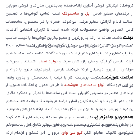
فروشگاه اینترنتی گوشی آنلاین ارائه‌دهنده جدیدترین مدل‌های گوشی موبایل
از برندهای معتبر شامل
اپل
و
سامسونگ
است. تمامی گوشی‌ها با تضمین
اصالت کالا و گارانتی معتبر عرضه می‌شوند. همراه با هر محصول، مشخصات
کامل، تصاویر واقعی محصولات ارائه شده است تا کاربران انتخابی آگاهانه
تبلت
داشته باشند. هدف ما ارائه به‌روزترین و محبوب‌ترین گوشی‌ها با قیمت مناسب
مجموعه تبلت‌ها شامل مدل‌هایی با نمایشگرهای باکیفیت، پردازنده‌های سریع
است. با گوشی آنلاین، خرید گوشی موبایل سریع، امن و آسان است.
و قابلیت‌های چندوظیفه‌ای متنوع است. این دستگاه‌ها مناسب مطالعه، تماشای
فیلم، طراحی گرافیکی و حتی بازی‌های سبک و
تولید محتوا
هستند و تجربه‌ای
حرفه‌ای از کاربری دیجیتال ارائه می‌کنند. طراحی ارگونومیک، باتری با دوام و
ساعت هوشمند
قابلیت اتصال به اینترنت پرسرعت، کار با تبلت را لذت‌بخش و بدون وقفه
در این فروشگاه
انواع ساعت‌های هوشمند
با طراحی مدرن و امکانات متنوع، از
می‌کند.
برندهای معتبر در دسترس کاربران است. این ساعت‌ها با تمرکز بر عملکرد دقیق،
طول عمر باتری بالا و تجربه کاربری آسان عرضه می‌شوند تا بتوانید فعالیت‌های
روزمره و ورزشی خود را به بهترین شکل مدیریت کنید. ارائه مدل‌های متنوع با
هدفون و هندزفری
قابلیت‌های متفاوت، گزینه‌ای مناسب برای هر سلیقه و بودجه‌ای فراهم کرده
در بخش هدفون و هندزفری، محصولات برندهای معتبر شامل اپل، سامسونگ،
است. این مجموعه تلاش دارد ساعت‌هایی کاربردی و باکیفیت را در اختیار
شیائومی، ناتینگ، هایلو، انکر،
کیو سی وای
، پرووان، آنر، تسکو و ارلدام ارائه
کاربران قرار دهد.