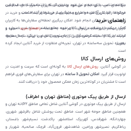
بتوانند متناسب با بودجه و نیاز خود بهترین گزینه را انتخاب کنند. هدف از این
درگاه‌های امن بانکی انجام می‌شود و اطلاعات کاربران به‌طور کامل محافظت
محتواها، افزایش آگاهی مخاطبان و جلوگیری از خریدهای اشتباه است.
می‌گردد. رابط کاربری ساده و سریع سایت باعث می‌شود فرآیند انتخاب و خرید در
راهنمای خرید
کوتاه‌ترین زمان ممکن انجام شود. امکان پیگیری لحظه‌ای سفارش‌ها به کاربران
کمک می‌کند از وضعیت ارسال کالای خود مطلع باشند. بسته‌بندی اصولی و
کاربران محترم فروشگاه می‌توانند با مراجعه به صفحه «
راهنمای خرید
»، نحوه و
استاندارد کالاها، سلامت محصول را تا زمان تحویل تضمین می‌کند. ارسال سریع،
فرایند خرید از سایت گوشی آنلاین را به‌صورت کامل و با زبانی ساده مطالعه
به‌ویژه تحویل سه‌ساعته در تهران، تجربه‌ای متفاوت از خرید آنلاین ایجاد کرده
نمایند.
است.
روش‌های ارسال کالا
در گوشی آنلاین،
روش‌های ارسال کالا
به گونه‌ای است که سرعت و امنیت در
اولویت قرار گیرد.
امکان تحویل 3 ساعته
در تهران برای سفارش‌های فوری فراهم
است تا مشتریان در کوتاه‌ترین زمان ممکن محصول خود را دریافت کنند.
ارسال از طریق پیک موتوری (مناطق تهران و اطراف)
ارسال از طریق پیک موتوری در گوشی آنلاین شامل تمامی مناطق ۲۲گانه تهران و
همچنین مناطق حومه شهر است. مناطق تحت پوشش شامل باقرشهر، شهرری،
چهاردانگه، شهرقدس، کهریزک، اسلامشهر، پاکدشت، نسیم‌شهر، باغستان،
رباط‌کریم، نصیرشهر، ورامین، شاهدشهر، فرون‌آباد، قرچک، صالحیه، شهریار و