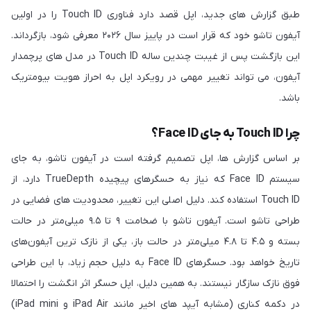
طبق گزارش های جدید، اپل قصد دارد فناوری Touch ID را در اولین
آیفون تاشو خود که قرار است در پاییز سال ۲۰۲۶ معرفی شود، بازگرداند.
این بازگشت پس از غیبت چندین ساله Touch ID در مدل های پرچمدار
آیفون، می تواند تغییر مهمی در رویکرد اپل به احراز هویت بیومتریک
باشد.
چرا Touch ID به جای Face ID؟
بر اساس گزارش ها، اپل تصمیم گرفته است در آیفون تاشو، به جای
سیستم Face ID که نیاز به حسگرهای پیچیده TrueDepth دارد، از
Touch ID استفاده کند. دلیل اصلی این تغییر، محدودیت های فضایی در
طراحی تاشو است. آیفون تاشو با ضخامت ۹ تا ۹.۵ میلی‌متر در حالت
بسته و ۴.۵ تا ۴.۸ میلی‌متر در حالت باز، یکی از نازک ترین آیفون‌های
تاریخ خواهد بود. حسگرهای Face ID به دلیل حجم زیاد، با این طراحی
فوق نازک سازگار نیستند. به همین دلیل، اپل حسگر اثر انگشت را احتمالا
در دکمه کناری (مشابه آیپد های اخیر مانند iPad Air و iPad mini)