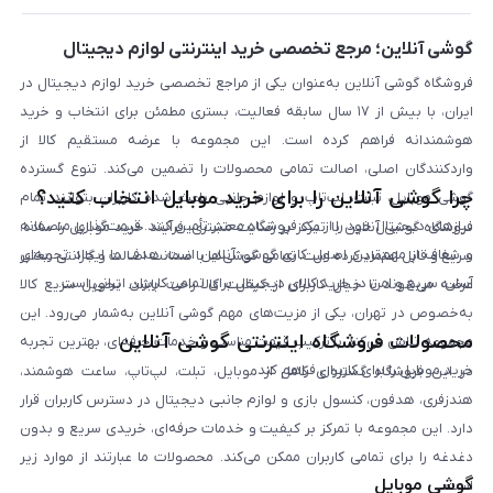
بلاگ
گوشی آنلاین؛ مرجع تخصصی خرید اینترنتی لوازم دیجیتال
فروشگاه گوشی آنلاین به‌عنوان یکی از مراجع تخصصی خرید لوازم دیجیتال در
ایران، با بیش از ۱۷ سال سابقه فعالیت، بستری مطمئن برای انتخاب و خرید
هوشمندانه فراهم کرده است. این مجموعه با عرضه مستقیم کالا از
واردکنندگان اصلی، اصالت تمامی محصولات را تضمین می‌کند. تنوع گسترده
چرا گوشی آنلاین را برای خرید موبایل انتخاب کنید؟
گوشی موبایل، تبلت، لپ‌تاپ و لوازم جانبی باعث شده کاربران بتوانند تمام
نیازهای دیجیتال خود را از یک فروشگاه معتبر تأمین کنند. قیمت‌گذاری منصفانه
فروشگاه گوشی آنلاین با تمرکز بر رضایت مشتری، فرآیند خرید موبایل را ساده،
و شفاف از مهم‌ترین اصول کاری گوشی آنلاین است. هدف ما ایجاد تجربه‌ای
سریع و قابل اعتماد کرده است. تمامی گوشی‌ها با ضمانت اصالت و گارانتی معتبر
آسان، سریع و امن در خرید کالای دیجیتال برای تمامی کاربران ایرانی است.
عرضه می‌شوند تا خیال کاربران از کیفیت کالا راحت باشد. تحویل سریع کالا
به‌خصوص در تهران، یکی از مزیت‌های مهم گوشی آنلاین به‌شمار می‌رود. این
محصولات فروشگاه اینترنتی گوشی آنلاین
مجموعه تلاش می‌کند با ترکیب قیمت مناسب و خدمات حرفه‌ای، بهترین تجربه
خرید موبایل را برای کاربران فراهم کند.
در این فروشگاه گستره‌ای کامل از موبایل، تبلت، لپ‌تاپ، ساعت هوشمند،
هندزفری، هدفون، کنسول بازی و لوازم جانبی دیجیتال در دسترس کاربران قرار
دارد. این مجموعه با تمرکز بر کیفیت و خدمات حرفه‌ای، خریدی سریع و بدون
دغدغه را برای تمامی کاربران ممکن می‌کند. محصولات ما عبارتند از موارد زیر
گوشی موبایل
است: