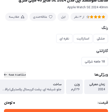
ساعت هوشمند اپل مدل SE 2024 سایز 40 میلی متری
Apple Watch SE 2024 40mm
اپل
علاقه‌مندی
مقایسه
از 3 نظر
رنگ
مشکی
استارلایت
نقره ای
گارانتی
18 ماهه شرکتی
ویژگی‌ها
مشاهده همه
زمان معرفی
وزن
ساخت
2024
۲۶ گرم
جلو شیشه ای، پشت کریستال پلاستیکی/یاقوت کبود، قاب آلومینیومی
0
قیمت:
تومان