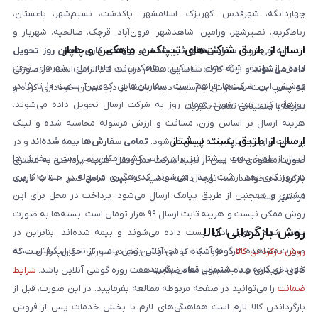
چهاردانگه، شهرقدس، کهریزک، اسلامشهر، پاکدشت، نسیم‌شهر، باغستان،
رباط‌کریم، نصیرشهر، ورامین، شاهدشهر، فرون‌آباد، قرچک، صالحیه، شهریار و
ارسال از طریق شرکت‌های تیپاکس، ماهکس و چاپار
اندیشه می‌شود.
سفارش‌های ثبت‌شده در روزهای کاری همان روز تحویل
ارسال از طریق شرکت‌های تیپاکس، ماهکس و چاپار برای شهرهای تحت
داده می‌شوند
و ارائه کارت شناسایی هنگام دریافت کالا الزامی است. در صورتی
پوشش این شرکت‌ها فراهم است. سفارش‌هایی که بین ساعت ۱۰ تا ۱۵ در
که پلمپ بسته مخدوش یا آسیب دیده باشد، از دریافت آن خودداری کرده و
روزهای کاری ثبت شوند، همان روز به شرکت ارسال تحویل داده می‌شوند.
سریعاً با پشتیبانی تماس بگیرید.
هزینه ارسال بر اساس وزن، مسافت و ارزش مرسوله محاسبه شده و لینک
ارسال از طریق پست پیشتاز
پرداخت برای تحویل‌گیرنده ارسال می‌شود.
تمامی سفارش‌ها بیمه شده‌اند
و در
ارسال از طریق پست پیشتاز نیز برای سراسر کشور امکان‌پذیر است و سفارش‌ها
صورت مفقودی کالا، پس از تایید شرکت حمل‌ونقل، هزینه پرداختی به مشتری
در روز کاری بعد از ثبت، ارسال می‌شوند. کد رهگیری مرسوله در حساب کاربری
بازگردانده خواهد شد. توجه داشته باشید که بیمه شامل کسر ۱۰ تا ۱۵ درصد
مشتری و همچنین از طریق پیامک ارسال می‌شود. پرداخت در محل برای این
فرانشیز است.
روش ممکن نیست و هزینه ثابت ارسال ۹۹ هزار تومان است. بسته‌ها به صورت
روش بازگردانی کالا
پلمپ شده تحویل اداره پست داده می‌شوند و بیمه شده‌اند، بنابراین در
صورت مشاهده هرگونه آسیب یا مخدوش بودن پلمپ، از تحویل گرفتن بسته
روش بازگردانی کالا
در فروشگاه گوشی آنلاین تنها در صورتی امکان‌پذیر است که
خودداری کرده و با پشتیبانی تماس بگیرید.
کالای خریداری شده مشمول مفاد ضمانت هفت روزه گوشی آنلاین باشد.
شرایط
ضمانت
را می‌توانید در صفحه مربوطه مطالعه بفرمایید. در این صورت، قبل از
بازگرداندن کالا لازم است هماهنگی‌های لازم با بخش خدمات پس از فروش