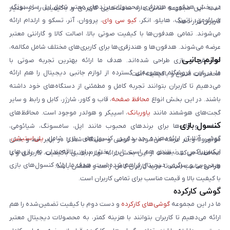
در بخش هدفون و هندزفری، محصولات برندهای معتبر شامل اپل، سامسونگ،
است. این مجموعه تلاش دارد ساعت‌هایی کاربردی و باکیفیت را در اختیار
شیائومی، ناتینگ، هایلو، انکر،
کیو سی وای
، پرووان، آنر، تسکو و ارلدام ارائه
کاربران قرار دهد.
می‌شوند. تمامی هدفون‌ها با کیفیت صوتی بالا، اصالت کالا و گارانتی معتبر
عرضه می‌شوند. هدفون‌ها و هندزفری‌ها برای کاربری‌های مختلف شامل مکالمه،
لوازم جانبی
موسیقی و بازی طراحی شده‌اند. هدف ما ارائه بهترین تجربه صوتی با
ما در این فروشگاه مجموعه‌ای گسترده از لوازم جانبی دیجیتال را هم ارائه
محصولات متنوع و باکیفیت است.
می‌دهیم تا کاربران بتوانند تجربه کامل و مطمئنی از دستگاه‌های خود داشته
باشند. در این بخش انواع
محافظ صفحه
، قاب و کاور، شارژر، کابل و رابط و سایر
گجت‌های هوشمند مانند
پاوربانک
، اسپیکر و هولدر موجود است. محافظ‌های
کنسول بازی
صفحه و قاب‌ها برای برندهای محبوب مانند اپل، سامسونگ، شیائومی،
گوشی آنلاین ارائه‌دهنده جدیدترین کنسول‌های بازی شامل
پلی‌استیشن
،
موتورولا و آنر عرضه می‌شوند و گوشی و دستگاه شما را در برابر خط و خش
ایکس‌باکس و نینتندو هم است. این بخش برای علاقه‌مندان به بازی‌های
محافظت می‌کنند. هدف از این بخش ارائه لوازم جانبی باکیفیت، کاربردی و با
ویدیویی و سرگرمی دیجیتال فراهم شده است. هدف ما ارائه کنسول‌های بازی
طراحی مناسب است تا خرید کاربران کامل، راحت و مطمئن باشد.
با کیفیت بالا و قیمت مناسب برای تمامی کاربران است.
گوشی کارکرده
ما در این مجموعه
گوشی‌های کارکرده
و دست دوم با کیفیت تضمین‌شده را هم
ارائه می‌دهیم تا کاربران بتوانند با هزینه کمتر، به محصولات دیجیتال معتبر