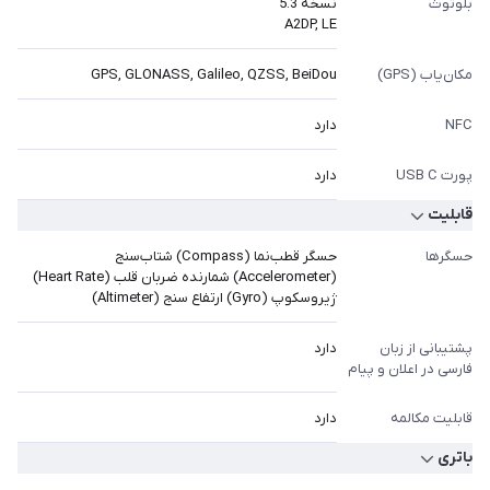
بلوتوث
نسخه 5.3
A2DP, LE
مکان‌یاب (GPS)
GPS, GLONASS, Galileo, QZSS, BeiDou
NFC
دارد
پورت USB C
دارد
قابلیت
حسگرها
حسگر قطب‌نما (Compass) شتاب‌سنج
(Accelerometer) شمارنده ضربان قلب (Heart Rate)
ژیروسکوپ (Gyro) ارتفاع سنج (Altimeter)
پشتیبانی از زبان
دارد
فارسی در اعلان و پیام
قابلیت مکالمه
دارد
باتری