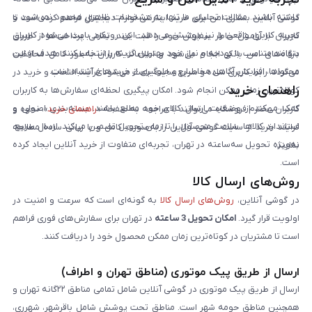
داشته باشند. مقالات تحلیلی ما تنها به مشخصات ظاهری محدود نمی‌شود و
گوشی آنلاین بستری امن برای خرید اینترنتی لوازم دیجیتال فراهم کرده است تا
تجربه کاربری واقعی را نیز پوشش می‌دهد. این رویکرد باعث می‌شود کاربران
کاربران با آرامش خاطر سفارش خود را ثبت کنند. تمامی پرداخت‌ها از طریق
بتوانند متناسب با بودجه و نیاز خود بهترین گزینه را انتخاب کنند. هدف از این
درگاه‌های امن بانکی انجام می‌شود و اطلاعات کاربران به‌طور کامل محافظت
محتواها، افزایش آگاهی مخاطبان و جلوگیری از خریدهای اشتباه است.
می‌گردد. رابط کاربری ساده و سریع سایت باعث می‌شود فرآیند انتخاب و خرید در
راهنمای خرید
کوتاه‌ترین زمان ممکن انجام شود. امکان پیگیری لحظه‌ای سفارش‌ها به کاربران
کمک می‌کند از وضعیت ارسال کالای خود مطلع باشند. بسته‌بندی اصولی و
کاربران محترم فروشگاه می‌توانند با مراجعه به صفحه «
راهنمای خرید
»، نحوه و
استاندارد کالاها، سلامت محصول را تا زمان تحویل تضمین می‌کند. ارسال سریع،
فرایند خرید از سایت گوشی آنلاین را به‌صورت کامل و با زبانی ساده مطالعه
به‌ویژه تحویل سه‌ساعته در تهران، تجربه‌ای متفاوت از خرید آنلاین ایجاد کرده
نمایند.
است.
روش‌های ارسال کالا
در گوشی آنلاین،
روش‌های ارسال کالا
به گونه‌ای است که سرعت و امنیت در
اولویت قرار گیرد.
امکان تحویل 3 ساعته
در تهران برای سفارش‌های فوری فراهم
است تا مشتریان در کوتاه‌ترین زمان ممکن محصول خود را دریافت کنند.
ارسال از طریق پیک موتوری (مناطق تهران و اطراف)
ارسال از طریق پیک موتوری در گوشی آنلاین شامل تمامی مناطق ۲۲گانه تهران و
همچنین مناطق حومه شهر است. مناطق تحت پوشش شامل باقرشهر، شهرری،