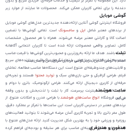
دارد. این مجموعه با تمرکز بر کیفیت و خدمات حرفه‌ای، خریدی سریع و بدون
دغدغه را برای تمامی کاربران ممکن می‌کند. محصولات ما عبارتند از موارد زیر
گوشی موبایل
است:
فروشگاه اینترنتی گوشی آنلاین ارائه‌دهنده جدیدترین مدل‌های گوشی موبایل
از برندهای معتبر شامل
اپل
و
سامسونگ
است. تمامی گوشی‌ها با تضمین
اصالت کالا و گارانتی معتبر عرضه می‌شوند. همراه با هر محصول، مشخصات
کامل، تصاویر واقعی محصولات ارائه شده است تا کاربران انتخابی آگاهانه
تبلت
داشته باشند. هدف ما ارائه به‌روزترین و محبوب‌ترین گوشی‌ها با قیمت مناسب
مجموعه تبلت‌ها شامل مدل‌هایی با نمایشگرهای باکیفیت، پردازنده‌های سریع
است. با گوشی آنلاین، خرید گوشی موبایل سریع، امن و آسان است.
و قابلیت‌های چندوظیفه‌ای متنوع است. این دستگاه‌ها مناسب مطالعه، تماشای
فیلم، طراحی گرافیکی و حتی بازی‌های سبک و
تولید محتوا
هستند و تجربه‌ای
حرفه‌ای از کاربری دیجیتال ارائه می‌کنند. طراحی ارگونومیک، باتری با دوام و
ساعت هوشمند
قابلیت اتصال به اینترنت پرسرعت، کار با تبلت را لذت‌بخش و بدون وقفه
در این فروشگاه
انواع ساعت‌های هوشمند
با طراحی مدرن و امکانات متنوع، از
می‌کند.
برندهای معتبر در دسترس کاربران است. این ساعت‌ها با تمرکز بر عملکرد دقیق،
طول عمر باتری بالا و تجربه کاربری آسان عرضه می‌شوند تا بتوانید فعالیت‌های
روزمره و ورزشی خود را به بهترین شکل مدیریت کنید. ارائه مدل‌های متنوع با
هدفون و هندزفری
قابلیت‌های متفاوت، گزینه‌ای مناسب برای هر سلیقه و بودجه‌ای فراهم کرده