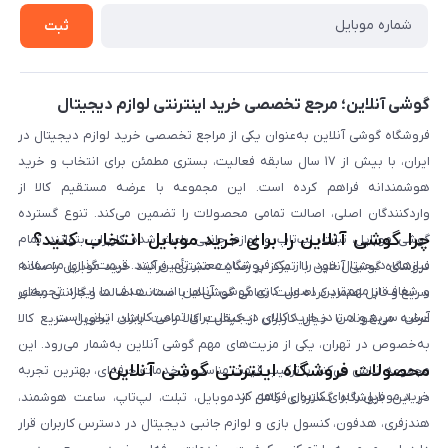
خرید سازمانی
روش بازگردانی کالا
ثبت
لیست محصولات
پرسش‌های متداول
بلاگ
گوشی آنلاین؛ مرجع تخصصی خرید اینترنتی لوازم دیجیتال
فروشگاه گوشی آنلاین به‌عنوان یکی از مراجع تخصصی خرید لوازم دیجیتال در
ایران، با بیش از ۱۷ سال سابقه فعالیت، بستری مطمئن برای انتخاب و خرید
هوشمندانه فراهم کرده است. این مجموعه با عرضه مستقیم کالا از
واردکنندگان اصلی، اصالت تمامی محصولات را تضمین می‌کند. تنوع گسترده
چرا گوشی آنلاین را برای خرید موبایل انتخاب کنید؟
گوشی موبایل، تبلت، لپ‌تاپ و لوازم جانبی باعث شده کاربران بتوانند تمام
نیازهای دیجیتال خود را از یک فروشگاه معتبر تأمین کنند. قیمت‌گذاری منصفانه
فروشگاه گوشی آنلاین با تمرکز بر رضایت مشتری، فرآیند خرید موبایل را ساده،
و شفاف از مهم‌ترین اصول کاری گوشی آنلاین است. هدف ما ایجاد تجربه‌ای
سریع و قابل اعتماد کرده است. تمامی گوشی‌ها با ضمانت اصالت و گارانتی معتبر
آسان، سریع و امن در خرید کالای دیجیتال برای تمامی کاربران ایرانی است.
عرضه می‌شوند تا خیال کاربران از کیفیت کالا راحت باشد. تحویل سریع کالا
به‌خصوص در تهران، یکی از مزیت‌های مهم گوشی آنلاین به‌شمار می‌رود. این
محصولات فروشگاه اینترنتی گوشی آنلاین
مجموعه تلاش می‌کند با ترکیب قیمت مناسب و خدمات حرفه‌ای، بهترین تجربه
خرید موبایل را برای کاربران فراهم کند.
در این فروشگاه گستره‌ای کامل از موبایل، تبلت، لپ‌تاپ، ساعت هوشمند،
هندزفری، هدفون، کنسول بازی و لوازم جانبی دیجیتال در دسترس کاربران قرار