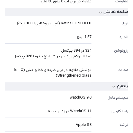
مقاومت
مقاوم در برابر آب تا عمق 50 متری
صفحه نمایش
نوع
Retina LTPO OLED (میزان روشنایی 1000 نیت)
اندازه
1.57 اینچ
رزولوشن
324 در 394 پیکسل
تعداد تراکم پیکسل در هر اینچ حدودا 326 پیکسل
محافظ
پوشش مقاوم در برابر ضربه و خط و خش (Ion-X
Strengthened Glass)
پلتفرم
سیستم عامل
watchOS 9.0
رابط کاربری
WatchOS 11 در زمان عرضه
تراشه
Apple S8