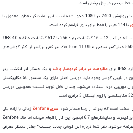
ند خط تزیینی در پنل پشتی است.
ایسوس Zenfone 11 Ultra به نمایشگر بزرگ 6.78 اینچی OLED با رزولوشن 2400 در 1080 مجهز شده است. این نمایشگر به‌طور معمول با
ی
تا 144 هرتز را فقط برای بازی فراهم کرده است.
است که در کنار 12 یا 16 گیگابایت رم و 256 یا 512 گیگابایت حافظه UFS 4.0،
عملکردی سریع و روان را برای کاربران به ارمغان می‌آورد. باتری 5500 میلی‌‌آمپر ساعتی Zenfone 11 Ultra نیز کمی بزرگ‌تر از اکثر گوشی‌های
مقاومت در برابر گردوغبار و آب
و یک حسگر اثر انگشت زیر
نمایشگر، پشتیبانی می‌کند. همچنین یک جک 3.5 میلی‌متری هدفون در پایین گوشی وجود دارد. دوربین اصلی دارای یک سنسور 50 مگاپیکسلی
ا به‌عنوان دوربین دوم استفاده می‌شود، چندان قابل توجه نیست؛ همچنین دوربین
ی، سخت است که بتواند از رقبا متمایز شود.
سری Zenfone
زمانی با ارائه یکی
از معدود گزینه‌های گوشی‌های کوچک رده‌بالا و سری ROG با تمرکز بر گیمرها و نمایشگرهای 6.7 اینچی، این کار را انجام می‌داد؛ اما حالا، Zenfone
عرضه می‌شود. نظر شما درباره‌ این گوشی جدید چیست؟ چقدر منتظر معرفی