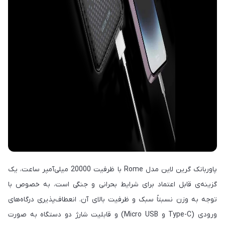
پاوربانک گرین لاین مدل Rome با ظرفیت 20000 میلی‌آمپر ساعت، یک
گزینه‌ی قابل اعتماد برای شرایط بحرانی و جنگی است، به خصوص با
توجه به وزن نسبتاً سبک و ظرفیت بالای آن. انعطاف‌پذیری درگاه‌های
ورودی (Type-C و Micro USB) و قابلیت شارژ دو دستگاه به صورت