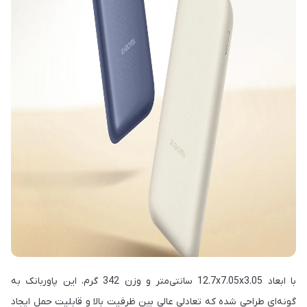
با ابعاد 12.7x7.05x3.05 سانتی‌متر و وزن 342 گرم، این پاوربانک به
گونه‌ای طراحی شده که تعادلی عالی بین ظرفیت بالا و قابلیت حمل ایجاد