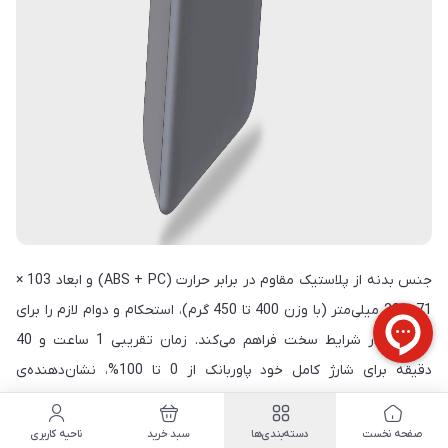
جنس بدنه از پلاستیک مقاوم در برابر حرارت (ABS + PC) و ابعاد 103 ×
71 × 29 میلی‌متر (با وزن 400 تا 450 گرم)، استحکام و دوام لازم را برای
استفاده در شرایط سخت فراهم می‌کند. زمان تقریبی 1 ساعت و 40
دقیقه برای شارژ کامل خود پاوربانک از 0 تا 100%، نشان‌دهنده‌ی
بهره‌مندی از فناوری شارژ سریع ورودی قدرتمند است که در مواقع
اضطراری که زمان ارزشمند است، بسیار کارآمد می‌باشد. همچنین،
صفحه نخست
دسته‌بندی‌ها
سبد خرید
ناحیه کاربری