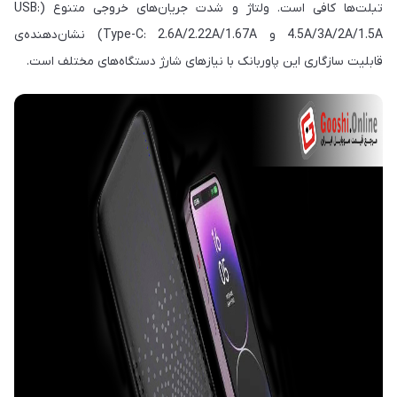
تبلت‌ها کافی است. ولتاژ و شدت جریان‌های خروجی متنوع (USB:
4.5A/3A/2A/1.5A و Type-C: 2.6A/2.22A/1.67A) نشان‌دهنده‌ی
قابلیت سازگاری این پاوربانک با نیازهای شارژ دستگاه‌های مختلف است.