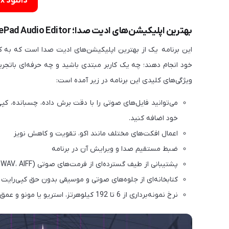
دانلود SunVox برای آیفون
بهترین اپلیکیشن‌های ادیت صدا؛ WavePad Audio Editor
این برنامه یک از بهترین اپلیکیشن‌های ادیت صدا است که به کار
خود انجام دهند؛ چه یک کاربر مبتدی باشید و چه حرفه‌ای باتجرب
ویژگی‌های کلیدی این برنامه در زیر آمده است:
می‌توانید فایل‌های صوتی را با دقت برش داده، چسبانده، کپ
خود اضافه کنید.
اعمال افکت‌های مختلف مانند اکو، تقویت و کاهش نویز
ضبط مستقیم صدا و ویرایش آن در برنامه
پشتیبانی از طیف گسترده‌ای از فرمت‌های صوتی (MP3، WAV، AIFF و غیره)
کتابخانه‌ای از جلوه‌های صوتی و موسیقی بدون حق کپی‌رایت
نرخ نمونه‌برداری از 6 تا 192 کیلوهرتز، استریو یا مونو و عمق صدای 8، 16، 24 یا 32 بیتی