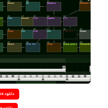
دانلود SunVox برای اندروید