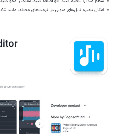
سطح صدا را تنظیم کنید، اکو اضافه کنید، آهنگ را محو کنید،
امکان ذخیره فایل‌های صوتی در فرمت‌های مختلف مانند MP3، AAC، FLAC و WAV