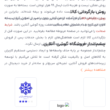
روش ممکن نیست و هزینه ثابت ارسال ۹۹ هزار تومان است. بسته‌ها به صورت
روش بازگردانی کالا
پلمپ شده تحویل اداره پست داده می‌شوند و بیمه شده‌اند، بنابراین در
صورت مشاهده هرگونه آسیب یا مخدوش بودن پلمپ، از تحویل گرفتن بسته
روش بازگردانی کالا
در فروشگاه گوشی آنلاین تنها در صورتی امکان‌پذیر است که
خودداری کرده و با پشتیبانی تماس بگیرید.
کالای خریداری شده مشمول مفاد ضمانت هفت روزه گوشی آنلاین باشد.
شرایط
ضمانت
را می‌توانید در صفحه مربوطه مطالعه بفرمایید. در این صورت، قبل از
بازگرداندن کالا لازم است هماهنگی‌های لازم با بخش خدمات پس از فروش
چشم‌انداز فروشگاه گوشی آنلاین
انجام شود و به هیچ‌وجه کالا بدون هماهنگی قبلی ارسال نگردد.
چشم‌انداز مجموعه بر پایه حذف واسطه‌ها و ایجاد دسترسی مستقیم کاربران
به کالاهای اصل و باکیفیت شکل گرفته است. ما تلاش می‌کنیم با توسعه
زیرساخت‌های فروش آنلاین، تجربه‌ای سریع‌تر و ساده‌تر از خرید دیجیتال در
مشاهده بیشتر
ایران ارائه دهیم. تبدیل‌شدن به مرجعی قابل اعتماد برای خرید کالای دیجیتال،
یکی از اهداف اصلی این مجموعه است. تمرکز بر رضایت مشتری، نوآوری در
خدمات و به‌روزرسانی مداوم محصولات، مسیر ما را روشن‌تر می‌کند. ما باور
داریم آینده بازار دیجیتال متعلق به کسب‌وکارهایی است که صداقت و شفافیت
را در اولویت قرار می‌دهند. گوشی آنلاین با تکیه بر تجربه و تخصص، با قدرت به
سمت تحقق این چشم‌انداز حرکت می‌کند.