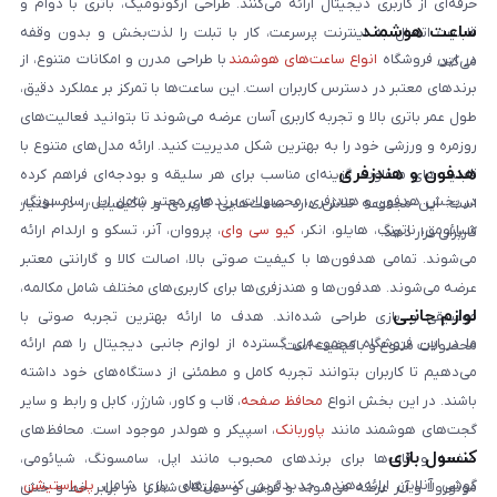
حرفه‌ای از کاربری دیجیتال ارائه می‌کنند. طراحی ارگونومیک، باتری با دوام و
ساعت هوشمند
قابلیت اتصال به اینترنت پرسرعت، کار با تبلت را لذت‌بخش و بدون وقفه
در این فروشگاه
انواع ساعت‌های هوشمند
با طراحی مدرن و امکانات متنوع، از
می‌کند.
برندهای معتبر در دسترس کاربران است. این ساعت‌ها با تمرکز بر عملکرد دقیق،
طول عمر باتری بالا و تجربه کاربری آسان عرضه می‌شوند تا بتوانید فعالیت‌های
روزمره و ورزشی خود را به بهترین شکل مدیریت کنید. ارائه مدل‌های متنوع با
هدفون و هندزفری
قابلیت‌های متفاوت، گزینه‌ای مناسب برای هر سلیقه و بودجه‌ای فراهم کرده
در بخش هدفون و هندزفری، محصولات برندهای معتبر شامل اپل، سامسونگ،
است. این مجموعه تلاش دارد ساعت‌هایی کاربردی و باکیفیت را در اختیار
شیائومی، ناتینگ، هایلو، انکر،
کیو سی وای
، پرووان، آنر، تسکو و ارلدام ارائه
کاربران قرار دهد.
می‌شوند. تمامی هدفون‌ها با کیفیت صوتی بالا، اصالت کالا و گارانتی معتبر
عرضه می‌شوند. هدفون‌ها و هندزفری‌ها برای کاربری‌های مختلف شامل مکالمه،
لوازم جانبی
موسیقی و بازی طراحی شده‌اند. هدف ما ارائه بهترین تجربه صوتی با
ما در این فروشگاه مجموعه‌ای گسترده از لوازم جانبی دیجیتال را هم ارائه
محصولات متنوع و باکیفیت است.
می‌دهیم تا کاربران بتوانند تجربه کامل و مطمئنی از دستگاه‌های خود داشته
باشند. در این بخش انواع
محافظ صفحه
، قاب و کاور، شارژر، کابل و رابط و سایر
گجت‌های هوشمند مانند
پاوربانک
، اسپیکر و هولدر موجود است. محافظ‌های
کنسول بازی
صفحه و قاب‌ها برای برندهای محبوب مانند اپل، سامسونگ، شیائومی،
گوشی آنلاین ارائه‌دهنده جدیدترین کنسول‌های بازی شامل
پلی‌استیشن
،
موتورولا و آنر عرضه می‌شوند و گوشی و دستگاه شما را در برابر خط و خش