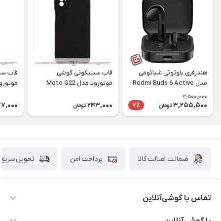
هندزفری بلوتوثی شیائومی
قاب سیلیکونی گوشی
قاب سی
مدل Redmi Buds 6 Active
موتورولا مدل Moto G22
موتورولا مد
3,500,000
7,000
243,000
3,255,500
7٪
تومان
تومان
ضمانت اصالت کالا
پرداخت امن
تحویل سریع
تماس با گوشی‌آنلاین
۰۲۱91001221
با گوشی‌آنلاین