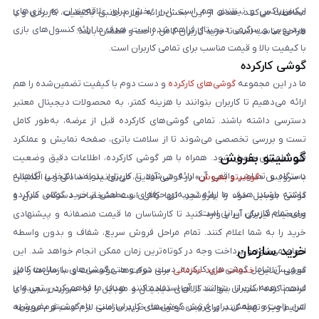
ایکس‌باکس و نینتندو هم است. این بخش برای علاقه‌مندان به بازی‌های
محافظت می‌کنند. هدف از این بخش ارائه لوازم جانبی باکیفیت، کاربردی و با
ویدیویی و سرگرمی دیجیتال فراهم شده است. هدف ما ارائه کنسول‌های بازی
طراحی مناسب است تا خرید کاربران کامل، راحت و مطمئن باشد.
با کیفیت بالا و قیمت مناسب برای تمامی کاربران است.
گوشی کارکرده
ما در این مجموعه
گوشی‌های کارکرده
و دست دوم با کیفیت تضمین‌شده را هم
ارائه می‌دهیم تا کاربران بتوانند با هزینه کمتر، به محصولات دیجیتال معتبر
دسترسی داشته باشند. تمامی گوشی‌های کارکرده قبل از عرضه، به‌طور کامل
تست و بررسی تخصصی می‌شوند تا از سلامت باتری، صفحه نمایش و عملکرد
گوشیتو بفروش
فنی اطمینان حاصل شود. همراه با هر گوشی کارکرده، اطلاعات دقیق وضعیت
دستگاه و تصاویر واقعی آن ارائه می‌شود تا کاربران بتوانند انتخابی آگاهانه
با سرویس «
گوشیتو بفروش
» در گوشی آنلاین، می‌توانید به‌سادگی و با اطمینان
داشته باشند. هدف ما ارائه تجربه‌ای حرفه‌ای و مطمئن از خرید گوشی کارکرده
گوشی موبایل خود را بفروشید. تنها کافی است مشخصات دستگاه، مدل و
برای تمام کاربران ایرانی است.
وضعیت فیزیکی آن را وارد کنید تا کارشناسان ما قیمت منصفانه و پیشنهادی
خرید را به شما اعلام کنند. تمام مراحل فروش سریع، شفاف و بدون واسطه
خرید سازمان
انجام می‌شود و پرداخت وجه در کوتاه‌ترین زمان ممکن انجام خواهد شد. این
سرویس شامل گوشی‌های کارکرده، دست دوم و حتی گوشی‌های با سلامت کامل
گوشی آنلاین
خدمات خرید سازمانی
برای شرکت‌ها، مؤسسات و سازمان‌ها را نیز
است تا همه کاربران بتوانند از آن استفاده کنند. هدف ما فراهم کردن تجربه‌ای
فراهم کرده است تا بتوانند کالاهای دیجیتال و موبایل را به صورت رسمی و با
امن، راحت و مطمئن برای فروش گوشی‌های کاربران است. با «گوشیتو بفروش»،
شرایط ویژه تهیه کنند. برای ثبت درخواست خرید سازمانی لازم است فرم مربوطه