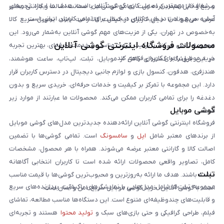
و شفاف از مهم‌ترین اصول کاری گوشی آنلاین است. هدف ما ایجاد تجربه‌ای
سریع و قابل اعتماد کرده است. تمامی گوشی‌ها با ضمانت اصالت و گارانتی معتبر
آسان، سریع و امن در خرید کالای دیجیتال برای تمامی کاربران ایرانی است.
عرضه می‌شوند تا خیال کاربران از کیفیت کالا راحت باشد. تحویل سریع کالا
به‌خصوص در تهران، یکی از مزیت‌های مهم گوشی آنلاین به‌شمار می‌رود. این
محصولات فروشگاه اینترنتی گوشی آنلاین
مجموعه تلاش می‌کند با ترکیب قیمت مناسب و خدمات حرفه‌ای، بهترین تجربه
خرید موبایل را برای کاربران فراهم کند.
در این فروشگاه گستره‌ای کامل از موبایل، تبلت، لپ‌تاپ، ساعت هوشمند،
هندزفری، هدفون، کنسول بازی و لوازم جانبی دیجیتال در دسترس کاربران قرار
دارد. این مجموعه با تمرکز بر کیفیت و خدمات حرفه‌ای، خریدی سریع و بدون
دغدغه را برای تمامی کاربران ممکن می‌کند. محصولات ما عبارتند از موارد زیر
گوشی موبایل
است:
فروشگاه اینترنتی گوشی آنلاین ارائه‌دهنده جدیدترین مدل‌های گوشی موبایل
از برندهای معتبر شامل
اپل
و
سامسونگ
است. تمامی گوشی‌ها با تضمین
اصالت کالا و گارانتی معتبر عرضه می‌شوند. همراه با هر محصول، مشخصات
کامل، تصاویر واقعی محصولات ارائه شده است تا کاربران انتخابی آگاهانه
تبلت
داشته باشند. هدف ما ارائه به‌روزترین و محبوب‌ترین گوشی‌ها با قیمت مناسب
مجموعه تبلت‌ها شامل مدل‌هایی با نمایشگرهای باکیفیت، پردازنده‌های سریع
است. با گوشی آنلاین، خرید گوشی موبایل سریع، امن و آسان است.
و قابلیت‌های چندوظیفه‌ای متنوع است. این دستگاه‌ها مناسب مطالعه، تماشای
فیلم، طراحی گرافیکی و حتی بازی‌های سبک و
تولید محتوا
هستند و تجربه‌ای