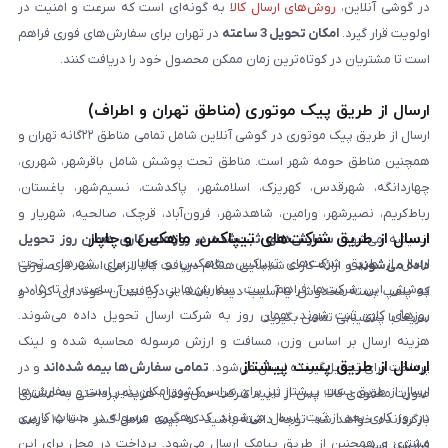
در گوشی آنلاین،
روش‌های ارسال کالا
به گونه‌ای است که سرعت و امنیت در
اولویت قرار گیرد.
امکان تحویل 3 ساعته
در تهران برای سفارش‌های فوری فراهم
است تا مشتریان در کوتاه‌ترین زمان ممکن محصول خود را دریافت کنند.
ارسال از طریق پیک موتوری (مناطق تهران و اطراف)
ارسال از طریق پیک موتوری در گوشی آنلاین شامل تمامی مناطق ۲۲گانه تهران و
همچنین مناطق حومه شهر است. مناطق تحت پوشش شامل باقرشهر، شهرری،
چهاردانگه، شهرقدس، کهریزک، اسلامشهر، پاکدشت، نسیم‌شهر، باغستان،
رباط‌کریم، نصیرشهر، ورامین، شاهدشهر، فرون‌آباد، قرچک، صالحیه، شهریار و
ارسال از طریق شرکت‌های تیپاکس، ماهکس و چاپار
اندیشه می‌شود.
سفارش‌های ثبت‌شده در روزهای کاری همان روز تحویل
ارسال از طریق شرکت‌های تیپاکس، ماهکس و چاپار برای شهرهای تحت
داده می‌شوند
و ارائه کارت شناسایی هنگام دریافت کالا الزامی است. در صورتی
پوشش این شرکت‌ها فراهم است. سفارش‌هایی که بین ساعت ۱۰ تا ۱۵ در
که پلمپ بسته مخدوش یا آسیب دیده باشد، از دریافت آن خودداری کرده و
روزهای کاری ثبت شوند، همان روز به شرکت ارسال تحویل داده می‌شوند.
سریعاً با پشتیبانی تماس بگیرید.
هزینه ارسال بر اساس وزن، مسافت و ارزش مرسوله محاسبه شده و لینک
ارسال از طریق پست پیشتاز
پرداخت برای تحویل‌گیرنده ارسال می‌شود.
تمامی سفارش‌ها بیمه شده‌اند
و در
ارسال از طریق پست پیشتاز نیز برای سراسر کشور امکان‌پذیر است و سفارش‌ها
صورت مفقودی کالا، پس از تایید شرکت حمل‌ونقل، هزینه پرداختی به مشتری
در روز کاری بعد از ثبت، ارسال می‌شوند. کد رهگیری مرسوله در حساب کاربری
بازگردانده خواهد شد. توجه داشته باشید که بیمه شامل کسر ۱۰ تا ۱۵ درصد
مشتری و همچنین از طریق پیامک ارسال می‌شود. پرداخت در محل برای این
فرانشیز است.