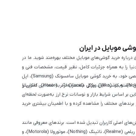
شی موبایل در ایران
ق درباره خرید گوشی‌های موبایل مختلف بهره‌مند شوید. ما در
نیا را به همراه جزئیات کامل، نظیر قیمت، مشخصات فنی و
راهنمای خرید ارائه می‌دهیم. این امکان را فراهم کرده‌ایم تا با توجه به نیازهای شخصی خود، به خرید گوشی موبایل سامسونگ (Samsung)، اپل
(Apple)، شیائومی (Xiaomi)، موتورولا (Motorola)، ناتینگ (Nothing)، نوکیا (Nokia)، ویکو (Wiko)، وکال (Vocal)، آنر (Honor)، کاترپیلار
 داشته باشید. این ویژگی منحصربه‌فرد به شما این امکان را
ن بر اساس شرایط بازار و نوسانات نرخ ارز به‌صورت لحظه‌ای
از برندهای مختلف را مشاهده کرده و با اطمینان بیشتری خرید
لش‌های اصلی کاربران تبدیل شده است. برندهای معروفی مانند
سامسونگ (Samsung)، اپل (Apple)، شیائومی (Xiaomi)، پوکو (Poco)، آنر (Honor)، ریلمی (Realme)، ناتینگ (Nothing)، موتورولا (Motorola)، و