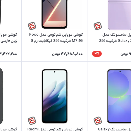
یل سامسونگ مدل
گوشی موبایل شیائومی مدل Poco
Galaxy Z Flip 3 5G ظرفیت 256
M7 4G ظرفیت 256 گیگابایت رم 8
زبان فارسی
گیگابایت رم 8 گیگ کارکرده |
گیگابایت | ریجسترشده
3,422,200
47,688,800
9
4٪
تومان
تومان
گوشی موبایل سامسونگ Galaxy
گوشی موبایل شیائومی مدل Redmi