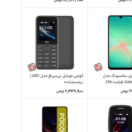
81,987,700
44
تومان
تومان
یل سامسونگ مدل
گوشی موبایل تی‌سی‌اچ مدل ARC |
Galaxy A26 5G ظرفیت 256
ریجسترشده
شده
2,449,900
6
تومان
تومان