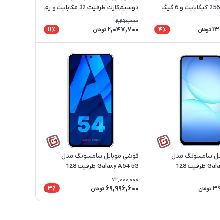
5G ظرفیت 256 گیگابایت و 6 گیگ
دوسیم‌کارت ظرفیت 32 مگابایت و رم
کارکرده | ریجسترشده
32 مگابایت | ریجسترشده
2,290,000
2,047,700
13
11٪
4٪
تومان
تومان
یل سامسونگ مدل
گوشی موبایل سامسونگ مدل
Galaxy A17 4G ظرفیت 128
Galaxy A54 5G ظرفیت 128
شده
گیگابایت رم 8 گیگ | ریجسترشده
72,000,000
69,996,600
39
3٪
تومان
تومان