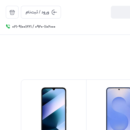
ورود / ثبت‌نام
۰۲۱-91001221 / 0920-1102000