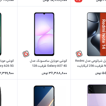
,368,800
90,788,800
6
3٪
تومان
تومان
گوشی موبایل شیائومی مدل Redmi
گوشی موبایل سامسونگ مدل
گوشی موبا
Note 14 4G ظرفیت 256 گیگابایت
Galaxy A07 4G ظرفیت 128
گیگابایت رم 6 گیگ | ریجسترشده
گیگابایت رم 8 گیگ | ریجستر
2,399,900
36,388,800
55
تومان
تومان