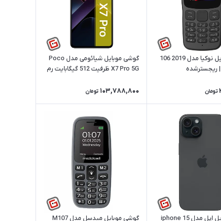
گوشی موبایل نوکیا مدل 2019 106
گوشی موبایل شیائومی مدل Poco
 | ریجسترشده
X7 Pro 5G ظرفیت 512 گیگابایت رم
12 گیگابایت | ریجسترشده
103,788,800
تومان
تومان
گوشی موبایل اپل مدل iphone 15
گوشی موبایل میدسل مدل M107