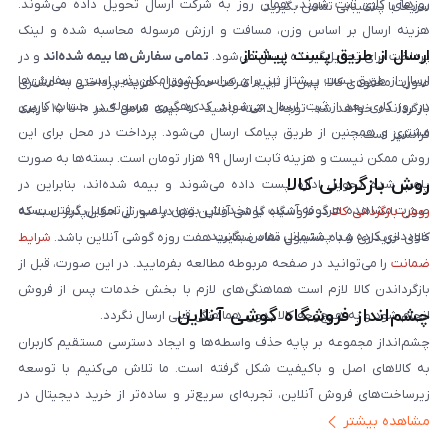
روزهای کاری ثبت شوند، همان روز به شرکت ارسال تحویل داده می‌شوند.
سریعاً با پشتیبانی تماس بگیرید.
هزینه ارسال بر اساس وزن، مسافت و ارزش مرسوله محاسبه شده و لینک
ارسال از طریق پست پیشتاز
پرداخت برای تحویل‌گیرنده ارسال می‌شود.
تمامی سفارش‌ها بیمه شده‌اند
و در
ارسال از طریق پست پیشتاز نیز برای سراسر کشور امکان‌پذیر است و سفارش‌ها
صورت مفقودی کالا، پس از تایید شرکت حمل‌ونقل، هزینه پرداختی به مشتری
در روز کاری بعد از ثبت، ارسال می‌شوند. کد رهگیری مرسوله در حساب کاربری
بازگردانده خواهد شد. توجه داشته باشید که بیمه شامل کسر ۱۰ تا ۱۵ درصد
مشتری و همچنین از طریق پیامک ارسال می‌شود. پرداخت در محل برای این
فرانشیز است.
روش ممکن نیست و هزینه ثابت ارسال ۹۹ هزار تومان است. بسته‌ها به صورت
روش بازگردانی کالا
پلمپ شده تحویل اداره پست داده می‌شوند و بیمه شده‌اند، بنابراین در
صورت مشاهده هرگونه آسیب یا مخدوش بودن پلمپ، از تحویل گرفتن بسته
روش بازگردانی کالا
در فروشگاه گوشی آنلاین تنها در صورتی امکان‌پذیر است که
خودداری کرده و با پشتیبانی تماس بگیرید.
کالای خریداری شده مشمول مفاد ضمانت هفت روزه گوشی آنلاین باشد.
شرایط
ضمانت
را می‌توانید در صفحه مربوطه مطالعه بفرمایید. در این صورت، قبل از
بازگرداندن کالا لازم است هماهنگی‌های لازم با بخش خدمات پس از فروش
چشم‌انداز فروشگاه گوشی آنلاین
انجام شود و به هیچ‌وجه کالا بدون هماهنگی قبلی ارسال نگردد.
چشم‌انداز مجموعه بر پایه حذف واسطه‌ها و ایجاد دسترسی مستقیم کاربران
به کالاهای اصل و باکیفیت شکل گرفته است. ما تلاش می‌کنیم با توسعه
زیرساخت‌های فروش آنلاین، تجربه‌ای سریع‌تر و ساده‌تر از خرید دیجیتال در
مشاهده بیشتر
ایران ارائه دهیم. تبدیل‌شدن به مرجعی قابل اعتماد برای خرید کالای دیجیتال،
یکی از اهداف اصلی این مجموعه است. تمرکز بر رضایت مشتری، نوآوری در