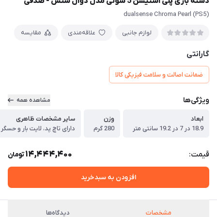
دسته بازی پلی استیشن 5 سونی مدل دوال سنس - صدفی
dualsense Chroma Pearl (PS5)
لوازم جانبی
علاقه‌مندی
مقایسه
گارانتی
ضمانت اصالت و سلامت فیزیکی کالا
ویژگی‌ها
مشاهده همه
ابعاد
وزن
سایر مشخصات ظاهری
18.9 در 7 در 19.2 سانتی متر
280 گرم
14,444,400
قیمت:
تومان
افزودن به سبدخرید
مشخصات
دیدگاه‌ها