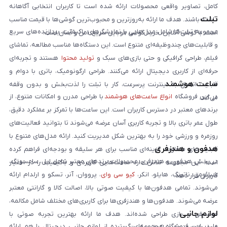
کامل، تصاویر واقعی محصولات ارائه شده است تا کاربران انتخابی آگاهانه
تبلت
داشته باشند. هدف ما ارائه به‌روزترین و محبوب‌ترین گوشی‌ها با قیمت مناسب
مجموعه تبلت‌ها شامل مدل‌هایی با نمایشگرهای باکیفیت، پردازنده‌های سریع
است. با گوشی آنلاین، خرید گوشی موبایل سریع، امن و آسان است.
و قابلیت‌های چندوظیفه‌ای متنوع است. این دستگاه‌ها مناسب مطالعه، تماشای
فیلم، طراحی گرافیکی و حتی بازی‌های سبک و
تولید محتوا
هستند و تجربه‌ای
حرفه‌ای از کاربری دیجیتال ارائه می‌کنند. طراحی ارگونومیک، باتری با دوام و
ساعت هوشمند
قابلیت اتصال به اینترنت پرسرعت، کار با تبلت را لذت‌بخش و بدون وقفه
در این فروشگاه
انواع ساعت‌های هوشمند
با طراحی مدرن و امکانات متنوع، از
می‌کند.
برندهای معتبر در دسترس کاربران است. این ساعت‌ها با تمرکز بر عملکرد دقیق،
طول عمر باتری بالا و تجربه کاربری آسان عرضه می‌شوند تا بتوانید فعالیت‌های
روزمره و ورزشی خود را به بهترین شکل مدیریت کنید. ارائه مدل‌های متنوع با
هدفون و هندزفری
قابلیت‌های متفاوت، گزینه‌ای مناسب برای هر سلیقه و بودجه‌ای فراهم کرده
در بخش هدفون و هندزفری، محصولات برندهای معتبر شامل اپل، سامسونگ،
است. این مجموعه تلاش دارد ساعت‌هایی کاربردی و باکیفیت را در اختیار
شیائومی، ناتینگ، هایلو، انکر،
کیو سی وای
، پرووان، آنر، تسکو و ارلدام ارائه
کاربران قرار دهد.
می‌شوند. تمامی هدفون‌ها با کیفیت صوتی بالا، اصالت کالا و گارانتی معتبر
عرضه می‌شوند. هدفون‌ها و هندزفری‌ها برای کاربری‌های مختلف شامل مکالمه،
لوازم جانبی
موسیقی و بازی طراحی شده‌اند. هدف ما ارائه بهترین تجربه صوتی با
ما در این فروشگاه مجموعه‌ای گسترده از لوازم جانبی دیجیتال را هم ارائه