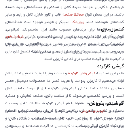
محصولات متنوع و باکیفیت است.
می‌دهیم تا کاربران بتوانند تجربه کامل و مطمئنی از دستگاه‌های خود داشته
باشند. در این بخش انواع
محافظ صفحه
، قاب و کاور، شارژر، کابل و رابط و سایر
گجت‌های هوشمند مانند
پاوربانک
، اسپیکر و هولدر موجود است. محافظ‌های
کنسول بازی
صفحه و قاب‌ها برای برندهای محبوب مانند اپل، سامسونگ، شیائومی،
گوشی آنلاین ارائه‌دهنده جدیدترین کنسول‌های بازی شامل
پلی‌استیشن
،
موتورولا و آنر عرضه می‌شوند و گوشی و دستگاه شما را در برابر خط و خش
ایکس‌باکس و نینتندو هم است. این بخش برای علاقه‌مندان به بازی‌های
محافظت می‌کنند. هدف از این بخش ارائه لوازم جانبی باکیفیت، کاربردی و با
ویدیویی و سرگرمی دیجیتال فراهم شده است. هدف ما ارائه کنسول‌های بازی
طراحی مناسب است تا خرید کاربران کامل، راحت و مطمئن باشد.
با کیفیت بالا و قیمت مناسب برای تمامی کاربران است.
گوشی کارکرده
ما در این مجموعه
گوشی‌های کارکرده
و دست دوم با کیفیت تضمین‌شده را هم
ارائه می‌دهیم تا کاربران بتوانند با هزینه کمتر، به محصولات دیجیتال معتبر
دسترسی داشته باشند. تمامی گوشی‌های کارکرده قبل از عرضه، به‌طور کامل
تست و بررسی تخصصی می‌شوند تا از سلامت باتری، صفحه نمایش و عملکرد
گوشیتو بفروش
فنی اطمینان حاصل شود. همراه با هر گوشی کارکرده، اطلاعات دقیق وضعیت
دستگاه و تصاویر واقعی آن ارائه می‌شود تا کاربران بتوانند انتخابی آگاهانه
با سرویس «
گوشیتو بفروش
» در گوشی آنلاین، می‌توانید به‌سادگی و با اطمینان
داشته باشند. هدف ما ارائه تجربه‌ای حرفه‌ای و مطمئن از خرید گوشی کارکرده
گوشی موبایل خود را بفروشید. تنها کافی است مشخصات دستگاه، مدل و
برای تمام کاربران ایرانی است.
وضعیت فیزیکی آن را وارد کنید تا کارشناسان ما قیمت منصفانه و پیشنهادی