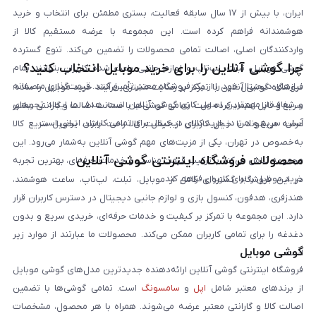
ایران، با بیش از ۱۷ سال سابقه فعالیت، بستری مطمئن برای انتخاب و خرید
هوشمندانه فراهم کرده است. این مجموعه با عرضه مستقیم کالا از
واردکنندگان اصلی، اصالت تمامی محصولات را تضمین می‌کند. تنوع گسترده
چرا گوشی آنلاین را برای خرید موبایل انتخاب کنید؟
گوشی موبایل، تبلت، لپ‌تاپ و لوازم جانبی باعث شده کاربران بتوانند تمام
نیازهای دیجیتال خود را از یک فروشگاه معتبر تأمین کنند. قیمت‌گذاری منصفانه
فروشگاه گوشی آنلاین با تمرکز بر رضایت مشتری، فرآیند خرید موبایل را ساده،
و شفاف از مهم‌ترین اصول کاری گوشی آنلاین است. هدف ما ایجاد تجربه‌ای
سریع و قابل اعتماد کرده است. تمامی گوشی‌ها با ضمانت اصالت و گارانتی معتبر
آسان، سریع و امن در خرید کالای دیجیتال برای تمامی کاربران ایرانی است.
عرضه می‌شوند تا خیال کاربران از کیفیت کالا راحت باشد. تحویل سریع کالا
به‌خصوص در تهران، یکی از مزیت‌های مهم گوشی آنلاین به‌شمار می‌رود. این
محصولات فروشگاه اینترنتی گوشی آنلاین
مجموعه تلاش می‌کند با ترکیب قیمت مناسب و خدمات حرفه‌ای، بهترین تجربه
خرید موبایل را برای کاربران فراهم کند.
در این فروشگاه گستره‌ای کامل از موبایل، تبلت، لپ‌تاپ، ساعت هوشمند،
هندزفری، هدفون، کنسول بازی و لوازم جانبی دیجیتال در دسترس کاربران قرار
دارد. این مجموعه با تمرکز بر کیفیت و خدمات حرفه‌ای، خریدی سریع و بدون
دغدغه را برای تمامی کاربران ممکن می‌کند. محصولات ما عبارتند از موارد زیر
گوشی موبایل
است:
فروشگاه اینترنتی گوشی آنلاین ارائه‌دهنده جدیدترین مدل‌های گوشی موبایل
از برندهای معتبر شامل
اپل
و
سامسونگ
است. تمامی گوشی‌ها با تضمین
اصالت کالا و گارانتی معتبر عرضه می‌شوند. همراه با هر محصول، مشخصات