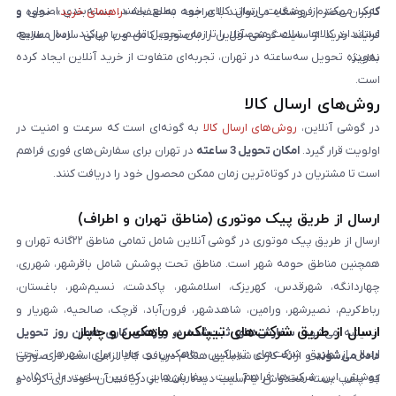
کمک می‌کند از وضعیت ارسال کالای خود مطلع باشند. بسته‌بندی اصولی و
کاربران محترم فروشگاه می‌توانند با مراجعه به صفحه «
راهنمای خرید
»، نحوه و
استاندارد کالاها، سلامت محصول را تا زمان تحویل تضمین می‌کند. ارسال سریع،
فرایند خرید از سایت گوشی آنلاین را به‌صورت کامل و با زبانی ساده مطالعه
به‌ویژه تحویل سه‌ساعته در تهران، تجربه‌ای متفاوت از خرید آنلاین ایجاد کرده
نمایند.
است.
روش‌های ارسال کالا
در گوشی آنلاین،
روش‌های ارسال کالا
به گونه‌ای است که سرعت و امنیت در
اولویت قرار گیرد.
امکان تحویل 3 ساعته
در تهران برای سفارش‌های فوری فراهم
است تا مشتریان در کوتاه‌ترین زمان ممکن محصول خود را دریافت کنند.
ارسال از طریق پیک موتوری (مناطق تهران و اطراف)
ارسال از طریق پیک موتوری در گوشی آنلاین شامل تمامی مناطق ۲۲گانه تهران و
همچنین مناطق حومه شهر است. مناطق تحت پوشش شامل باقرشهر، شهرری،
چهاردانگه، شهرقدس، کهریزک، اسلامشهر، پاکدشت، نسیم‌شهر، باغستان،
رباط‌کریم، نصیرشهر، ورامین، شاهدشهر، فرون‌آباد، قرچک، صالحیه، شهریار و
ارسال از طریق شرکت‌های تیپاکس، ماهکس و چاپار
اندیشه می‌شود.
سفارش‌های ثبت‌شده در روزهای کاری همان روز تحویل
ارسال از طریق شرکت‌های تیپاکس، ماهکس و چاپار برای شهرهای تحت
داده می‌شوند
و ارائه کارت شناسایی هنگام دریافت کالا الزامی است. در صورتی
پوشش این شرکت‌ها فراهم است. سفارش‌هایی که بین ساعت ۱۰ تا ۱۵ در
که پلمپ بسته مخدوش یا آسیب دیده باشد، از دریافت آن خودداری کرده و