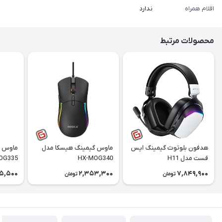
اقلام همراه
ندارد
محصولات مرتبط
هدفون بلوتوث گیمینگ ایس
ماوس گیمینگ هیسکا مدل
ماوس گ
فست مدل H11
HX-MOG340
OG335
5,500
2,353,300
7,849,900
تومان
تومان