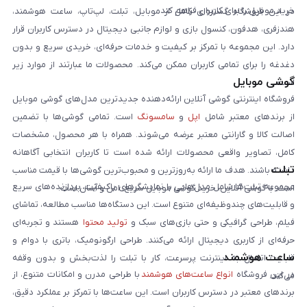
خرید موبایل را برای کاربران فراهم کند.
در این فروشگاه گستره‌ای کامل از موبایل، تبلت، لپ‌تاپ، ساعت هوشمند،
هندزفری، هدفون، کنسول بازی و لوازم جانبی دیجیتال در دسترس کاربران قرار
دارد. این مجموعه با تمرکز بر کیفیت و خدمات حرفه‌ای، خریدی سریع و بدون
دغدغه را برای تمامی کاربران ممکن می‌کند. محصولات ما عبارتند از موارد زیر
گوشی موبایل
است:
فروشگاه اینترنتی گوشی آنلاین ارائه‌دهنده جدیدترین مدل‌های گوشی موبایل
از برندهای معتبر شامل
اپل
و
سامسونگ
است. تمامی گوشی‌ها با تضمین
اصالت کالا و گارانتی معتبر عرضه می‌شوند. همراه با هر محصول، مشخصات
کامل، تصاویر واقعی محصولات ارائه شده است تا کاربران انتخابی آگاهانه
تبلت
داشته باشند. هدف ما ارائه به‌روزترین و محبوب‌ترین گوشی‌ها با قیمت مناسب
مجموعه تبلت‌ها شامل مدل‌هایی با نمایشگرهای باکیفیت، پردازنده‌های سریع
است. با گوشی آنلاین، خرید گوشی موبایل سریع، امن و آسان است.
و قابلیت‌های چندوظیفه‌ای متنوع است. این دستگاه‌ها مناسب مطالعه، تماشای
فیلم، طراحی گرافیکی و حتی بازی‌های سبک و
تولید محتوا
هستند و تجربه‌ای
حرفه‌ای از کاربری دیجیتال ارائه می‌کنند. طراحی ارگونومیک، باتری با دوام و
ساعت هوشمند
قابلیت اتصال به اینترنت پرسرعت، کار با تبلت را لذت‌بخش و بدون وقفه
در این فروشگاه
انواع ساعت‌های هوشمند
با طراحی مدرن و امکانات متنوع، از
می‌کند.
برندهای معتبر در دسترس کاربران است. این ساعت‌ها با تمرکز بر عملکرد دقیق،