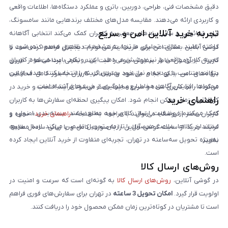
دقیق مشخصات فنی، طراحی، دوربین، باتری و عملکرد دستگاه‌ها، اطلاعات واقعی
و کاربردی ارائه می‌دهند. مقایسه مدل‌های مختلف برندهایی مانند سامسونگ،
تجربه خرید آنلاین امن و سریع
اپل، شیائومی و سایر برندهای معتبر به کاربران کمک می‌کند انتخابی آگاهانه
داشته باشند. مقالات تحلیلی ما تنها به مشخصات ظاهری محدود نمی‌شود و
گوشی آنلاین بستری امن برای خرید اینترنتی لوازم دیجیتال فراهم کرده است تا
تجربه کاربری واقعی را نیز پوشش می‌دهد. این رویکرد باعث می‌شود کاربران
کاربران با آرامش خاطر سفارش خود را ثبت کنند. تمامی پرداخت‌ها از طریق
بتوانند متناسب با بودجه و نیاز خود بهترین گزینه را انتخاب کنند. هدف از این
درگاه‌های امن بانکی انجام می‌شود و اطلاعات کاربران به‌طور کامل محافظت
محتواها، افزایش آگاهی مخاطبان و جلوگیری از خریدهای اشتباه است.
می‌گردد. رابط کاربری ساده و سریع سایت باعث می‌شود فرآیند انتخاب و خرید در
راهنمای خرید
کوتاه‌ترین زمان ممکن انجام شود. امکان پیگیری لحظه‌ای سفارش‌ها به کاربران
کمک می‌کند از وضعیت ارسال کالای خود مطلع باشند. بسته‌بندی اصولی و
کاربران محترم فروشگاه می‌توانند با مراجعه به صفحه «
راهنمای خرید
»، نحوه و
استاندارد کالاها، سلامت محصول را تا زمان تحویل تضمین می‌کند. ارسال سریع،
فرایند خرید از سایت گوشی آنلاین را به‌صورت کامل و با زبانی ساده مطالعه
به‌ویژه تحویل سه‌ساعته در تهران، تجربه‌ای متفاوت از خرید آنلاین ایجاد کرده
نمایند.
است.
روش‌های ارسال کالا
در گوشی آنلاین،
روش‌های ارسال کالا
به گونه‌ای است که سرعت و امنیت در
اولویت قرار گیرد.
امکان تحویل 3 ساعته
در تهران برای سفارش‌های فوری فراهم
است تا مشتریان در کوتاه‌ترین زمان ممکن محصول خود را دریافت کنند.