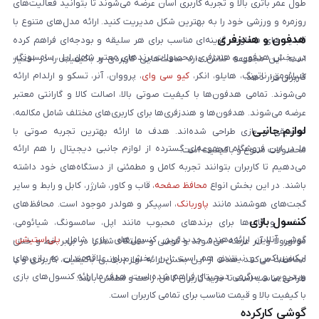
طول عمر باتری بالا و تجربه کاربری آسان عرضه می‌شوند تا بتوانید فعالیت‌های
روزمره و ورزشی خود را به بهترین شکل مدیریت کنید. ارائه مدل‌های متنوع با
هدفون و هندزفری
قابلیت‌های متفاوت، گزینه‌ای مناسب برای هر سلیقه و بودجه‌ای فراهم کرده
در بخش هدفون و هندزفری، محصولات برندهای معتبر شامل اپل، سامسونگ،
است. این مجموعه تلاش دارد ساعت‌هایی کاربردی و باکیفیت را در اختیار
شیائومی، ناتینگ، هایلو، انکر،
کیو سی وای
، پرووان، آنر، تسکو و ارلدام ارائه
کاربران قرار دهد.
می‌شوند. تمامی هدفون‌ها با کیفیت صوتی بالا، اصالت کالا و گارانتی معتبر
عرضه می‌شوند. هدفون‌ها و هندزفری‌ها برای کاربری‌های مختلف شامل مکالمه،
لوازم جانبی
موسیقی و بازی طراحی شده‌اند. هدف ما ارائه بهترین تجربه صوتی با
ما در این فروشگاه مجموعه‌ای گسترده از لوازم جانبی دیجیتال را هم ارائه
محصولات متنوع و باکیفیت است.
می‌دهیم تا کاربران بتوانند تجربه کامل و مطمئنی از دستگاه‌های خود داشته
باشند. در این بخش انواع
محافظ صفحه
، قاب و کاور، شارژر، کابل و رابط و سایر
گجت‌های هوشمند مانند
پاوربانک
، اسپیکر و هولدر موجود است. محافظ‌های
کنسول بازی
صفحه و قاب‌ها برای برندهای محبوب مانند اپل، سامسونگ، شیائومی،
گوشی آنلاین ارائه‌دهنده جدیدترین کنسول‌های بازی شامل
پلی‌استیشن
،
موتورولا و آنر عرضه می‌شوند و گوشی و دستگاه شما را در برابر خط و خش
ایکس‌باکس و نینتندو هم است. این بخش برای علاقه‌مندان به بازی‌های
محافظت می‌کنند. هدف از این بخش ارائه لوازم جانبی باکیفیت، کاربردی و با
ویدیویی و سرگرمی دیجیتال فراهم شده است. هدف ما ارائه کنسول‌های بازی
طراحی مناسب است تا خرید کاربران کامل، راحت و مطمئن باشد.
با کیفیت بالا و قیمت مناسب برای تمامی کاربران است.
گوشی کارکرده