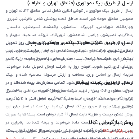
ارسال از طریق پیک موتوری (مناطق تهران و اطراف)
ارسال از طریق پیک موتوری در گوشی آنلاین شامل تمامی مناطق ۲۲گانه تهران و
همچنین مناطق حومه شهر است. مناطق تحت پوشش شامل باقرشهر، شهرری،
چهاردانگه، شهرقدس، کهریزک، اسلامشهر، پاکدشت، نسیم‌شهر، باغستان،
رباط‌کریم، نصیرشهر، ورامین، شاهدشهر، فرون‌آباد، قرچک، صالحیه، شهریار و
ارسال از طریق شرکت‌های تیپاکس، ماهکس و چاپار
اندیشه می‌شود.
سفارش‌های ثبت‌شده در روزهای کاری همان روز تحویل
ارسال از طریق شرکت‌های تیپاکس، ماهکس و چاپار برای شهرهای تحت
داده می‌شوند
و ارائه کارت شناسایی هنگام دریافت کالا الزامی است. در صورتی
پوشش این شرکت‌ها فراهم است. سفارش‌هایی که بین ساعت ۱۰ تا ۱۵ در
که پلمپ بسته مخدوش یا آسیب دیده باشد، از دریافت آن خودداری کرده و
روزهای کاری ثبت شوند، همان روز به شرکت ارسال تحویل داده می‌شوند.
سریعاً با پشتیبانی تماس بگیرید.
هزینه ارسال بر اساس وزن، مسافت و ارزش مرسوله محاسبه شده و لینک
ارسال از طریق پست پیشتاز
پرداخت برای تحویل‌گیرنده ارسال می‌شود.
تمامی سفارش‌ها بیمه شده‌اند
و در
ارسال از طریق پست پیشتاز نیز برای سراسر کشور امکان‌پذیر است و سفارش‌ها
صورت مفقودی کالا، پس از تایید شرکت حمل‌ونقل، هزینه پرداختی به مشتری
در روز کاری بعد از ثبت، ارسال می‌شوند. کد رهگیری مرسوله در حساب کاربری
بازگردانده خواهد شد. توجه داشته باشید که بیمه شامل کسر ۱۰ تا ۱۵ درصد
مشتری و همچنین از طریق پیامک ارسال می‌شود. پرداخت در محل برای این
فرانشیز است.
روش ممکن نیست و هزینه ثابت ارسال ۹۹ هزار تومان است. بسته‌ها به صورت
روش بازگردانی کالا
پلمپ شده تحویل اداره پست داده می‌شوند و بیمه شده‌اند، بنابراین در
صورت مشاهده هرگونه آسیب یا مخدوش بودن پلمپ، از تحویل گرفتن بسته
روش بازگردانی کالا
در فروشگاه گوشی آنلاین تنها در صورتی امکان‌پذیر است که
خودداری کرده و با پشتیبانی تماس بگیرید.
کالای خریداری شده مشمول مفاد ضمانت هفت روزه گوشی آنلاین باشد.
شرایط