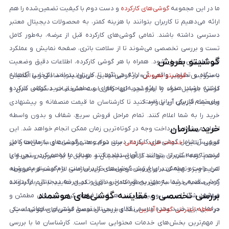
ما در این مجموعه
گوشی‌های کارکرده
و دست دوم با کیفیت تضمین‌شده را هم
ارائه می‌دهیم تا کاربران بتوانند با هزینه کمتر، به محصولات دیجیتال معتبر
دسترسی داشته باشند. تمامی گوشی‌های کارکرده قبل از عرضه، به‌طور کامل
تست و بررسی تخصصی می‌شوند تا از سلامت باتری، صفحه نمایش و عملکرد
گوشیتو بفروش
فنی اطمینان حاصل شود. همراه با هر گوشی کارکرده، اطلاعات دقیق وضعیت
دستگاه و تصاویر واقعی آن ارائه می‌شود تا کاربران بتوانند انتخابی آگاهانه
با سرویس «
گوشیتو بفروش
» در گوشی آنلاین، می‌توانید به‌سادگی و با اطمینان
داشته باشند. هدف ما ارائه تجربه‌ای حرفه‌ای و مطمئن از خرید گوشی کارکرده
گوشی موبایل خود را بفروشید. تنها کافی است مشخصات دستگاه، مدل و
برای تمام کاربران ایرانی است.
وضعیت فیزیکی آن را وارد کنید تا کارشناسان ما قیمت منصفانه و پیشنهادی
خرید را به شما اعلام کنند. تمام مراحل فروش سریع، شفاف و بدون واسطه
خرید سازمان
انجام می‌شود و پرداخت وجه در کوتاه‌ترین زمان ممکن انجام خواهد شد. این
سرویس شامل گوشی‌های کارکرده، دست دوم و حتی گوشی‌های با سلامت کامل
گوشی آنلاین
خدمات خرید سازمانی
برای شرکت‌ها، مؤسسات و سازمان‌ها را نیز
است تا همه کاربران بتوانند از آن استفاده کنند. هدف ما فراهم کردن تجربه‌ای
فراهم کرده است تا بتوانند کالاهای دیجیتال و موبایل را به صورت رسمی و با
امن، راحت و مطمئن برای فروش گوشی‌های کاربران است. با «گوشیتو بفروش»،
شرایط ویژه تهیه کنند. برای ثبت درخواست خرید سازمانی لازم است فرم مربوطه
گوشی قدیمی شما به بهترین قیمت خریداری و در چرخه دیجیتال بازگردانده
را در صفحه خرید سازمانی به‌طور کامل و دقیق تکمیل نمایید تا تیم ما بتواند
بررسی تخصصی و مقایسه گوشی‌های هوشمند
می‌شود.
سفارش شما را بررسی و پیگیری کند. هدف ما فراهم کردن تجربه‌ای مطمئن و
حرفه‌ای برای خرید عمده و رسمی کالای دیجیتال توسط مشتریان سازمانی است.
در
مجله اینترنتی گوشی آنلاین
، نقد و بررسی تخصصی گوشی‌های هوشمند یکی
از مهم‌ترین بخش‌های خدمات محتوایی سایت است. کارشناسان ما با بررسی