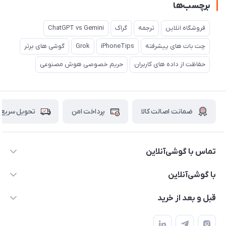
برچسب‌ها
فروشگاه انلاین
ترجمه
گراک
ChatGPT vs Gemini
چت بات های پیشرفته
iPhoneTips
Grok
گوشی های برتر
حفاظت از داده های کاربران
حریم خصوصی هوش مصنوعی
ضمانت اصالت کالا
پرداخت امن
تحویل سریع
تماس با گوشی‌آنلاین
۰۲۱91001221
با گوشی‌آنلاین
info@gooshi.online
درباره ما
قبل و بعد از خرید
تهران، خیابان جمهوری، پاساژعلاءالدین، طبقه پنجم، واحد 564
تماس با ما
نحوه خرید از گوشی آنلاین