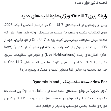
تحت تاثیر قرار دهد؟
رابط کاربری One UI 7؛ ویژگی‌ها و قابلیت‌های جدید
پس از رونمایی از قابلیت‌های One UI 7 در مراسم گلکسی آنپکد 2025،
موج انتقادات مثبت و منفی به سمت سامسونگ روانه شد. همان‌طور که
ماه‌ها پیش شایعات پیش‌بینی کرده بودند، One UI 7 از الهام‌گیری خود از
iOS ابایی ندارد و برخی از تغییرات برجسته آن نظیر "نوار اکنون" (Now
Bar)، اعلان‌های زنده (Live Notifications) و بازطراحی تنظیمات سریع،
به وضوح شباهت‌هایی با آیفون دارند. اما این قابلیت‌های One UI 7، تا
چه حد نسبت به سایر رقبا متمایز است و عملکرد بهتری دارد؟
Now Bar؛ نسخه سامسونگ از Dynamic Island
"نوار اکنون" در واقع نسخه‌ای ساده‌شده از Dynamic Island اپل است که
یک ویجت به شکل کپسولی در صفحه قفل قرار می‌دهد تا امکان کنترل
مواردی مانند پخش موسیقی یا تایمر را فراهم کند.