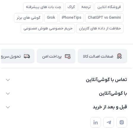
فروشگاه انلاین
ترجمه
گراک
چت بات های پیشرفته
ChatGPT vs Gemini
iPhoneTips
Grok
گوشی های برتر
حفاظت از داده های کاربران
حریم خصوصی هوش مصنوعی
ضمانت اصالت کالا
پرداخت امن
تحویل سریع
تماس با گوشی‌آنلاین
۰۲۱91001221
با گوشی‌آنلاین
info@gooshi.online
درباره ما
قبل و بعد از خرید
تهران، خیابان جمهوری، پاساژعلاءالدین، طبقه پنجم، واحد 564
تماس با ما
نحوه خرید از گوشی آنلاین
حساب کاربری
شرایط ضمانت هفت روزه