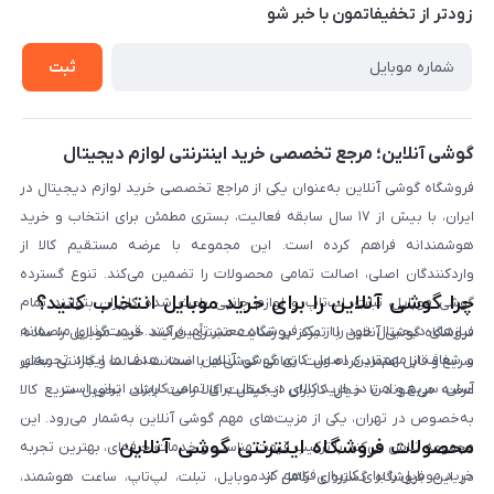
حریم خصوصی
زودتر از تخفیفاتمون با خبر شو
روش ارسال کالا در گوشی آنلاین
خرید سازمانی
روش بازگردانی کالا
ثبت
لیست محصولات
پرسش‌های متداول
بلاگ
گوشی آنلاین؛ مرجع تخصصی خرید اینترنتی لوازم دیجیتال
فروشگاه گوشی آنلاین به‌عنوان یکی از مراجع تخصصی خرید لوازم دیجیتال در
ایران، با بیش از ۱۷ سال سابقه فعالیت، بستری مطمئن برای انتخاب و خرید
هوشمندانه فراهم کرده است. این مجموعه با عرضه مستقیم کالا از
واردکنندگان اصلی، اصالت تمامی محصولات را تضمین می‌کند. تنوع گسترده
چرا گوشی آنلاین را برای خرید موبایل انتخاب کنید؟
گوشی موبایل، تبلت، لپ‌تاپ و لوازم جانبی باعث شده کاربران بتوانند تمام
نیازهای دیجیتال خود را از یک فروشگاه معتبر تأمین کنند. قیمت‌گذاری منصفانه
فروشگاه گوشی آنلاین با تمرکز بر رضایت مشتری، فرآیند خرید موبایل را ساده،
و شفاف از مهم‌ترین اصول کاری گوشی آنلاین است. هدف ما ایجاد تجربه‌ای
سریع و قابل اعتماد کرده است. تمامی گوشی‌ها با ضمانت اصالت و گارانتی معتبر
آسان، سریع و امن در خرید کالای دیجیتال برای تمامی کاربران ایرانی است.
عرضه می‌شوند تا خیال کاربران از کیفیت کالا راحت باشد. تحویل سریع کالا
به‌خصوص در تهران، یکی از مزیت‌های مهم گوشی آنلاین به‌شمار می‌رود. این
محصولات فروشگاه اینترنتی گوشی آنلاین
مجموعه تلاش می‌کند با ترکیب قیمت مناسب و خدمات حرفه‌ای، بهترین تجربه
خرید موبایل را برای کاربران فراهم کند.
در این فروشگاه گستره‌ای کامل از موبایل، تبلت، لپ‌تاپ، ساعت هوشمند،