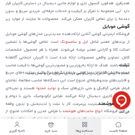
هندزفری، هدفون، کنسول بازی و لوازم جانبی دیجیتال در دسترس کاربران قرار
دارد. این مجموعه با تمرکز بر کیفیت و خدمات حرفه‌ای، خریدی سریع و بدون
دغدغه را برای تمامی کاربران ممکن می‌کند. محصولات ما عبارتند از موارد زیر
گوشی موبایل
است:
فروشگاه اینترنتی گوشی آنلاین ارائه‌دهنده جدیدترین مدل‌های گوشی موبایل
از برندهای معتبر شامل
اپل
و
سامسونگ
است. تمامی گوشی‌ها با تضمین
اصالت کالا و گارانتی معتبر عرضه می‌شوند. همراه با هر محصول، مشخصات
کامل، تصاویر واقعی محصولات ارائه شده است تا کاربران انتخابی آگاهانه
تبلت
داشته باشند. هدف ما ارائه به‌روزترین و محبوب‌ترین گوشی‌ها با قیمت مناسب
مجموعه تبلت‌ها شامل مدل‌هایی با نمایشگرهای باکیفیت، پردازنده‌های سریع
است. با گوشی آنلاین، خرید گوشی موبایل سریع، امن و آسان است.
و قابلیت‌های چندوظیفه‌ای متنوع است. این دستگاه‌ها مناسب مطالعه، تماشای
فیلم، طراحی گرافیکی و حتی بازی‌های سبک و
تولید محتوا
هستند و تجربه‌ای
حرفه‌ای از کاربری دیجیتال ارائه می‌کنند. طراحی ارگونومیک، باتری با دوام و
ساعت هوشمند
قابلیت اتصال به اینترنت پرسرعت، کار با تبلت را لذت‌بخش و بدون وقفه
در این فروشگاه
انواع ساعت‌های هوشمند
با طراحی مدرن و امکانات متنوع، از
می‌کند.
برندهای معتبر در دسترس کاربران است. این ساعت‌ها با تمرکز بر عملکرد دقیق،
طول عمر باتری بالا و تجربه کاربری آسان عرضه می‌شوند تا بتوانید فعالیت‌های
صفحه نخست
دسته‌بندی‌ها
سبد خرید
ناحیه کاربری
روزمره و ورزشی خود را به بهترین شکل مدیریت کنید. ارائه مدل‌های متنوع با