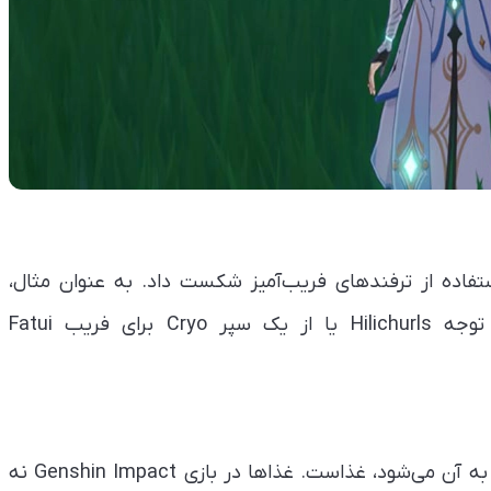
تفاده از ترفندهای فریب‌آمیز شکست داد. به عنوان مثال،
می‌توانید از Geo Construct برای منحرف کردن توجه Hilichurls یا از یک سپر Cryo برای فریب Fatui
یکی از ترفندهای بازی گنشن ایمپکت که توجه کمی به آن می‌شود، غذاست. غذاها در بازی Genshin Impact نه