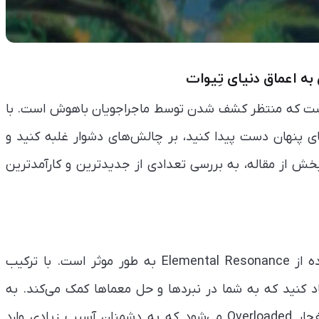
رمز و شگفتی است که منتظر کشف شدن توسط ماجراجویان باهوش است. با
ای پنهان دست پیدا کنید، بر چالش‌های دشوار غلبه کنید و
 بخش از مقاله، به بررسی تعدادی از جدیدترین و کارآمدترین
یکی از ترفندهای اساسی Genshin Impact، استفاده از Elemental Resonance به طور موثر است. با ترکیب
د کنید که به شما در نبردها و حل معماها کمک می‌کند. به
عنوان مثال، ترکیب Pyro و Electro باعث ایجاد انفجار Overloaded می‌شود که به دشمنان آسیب زیادی وارد