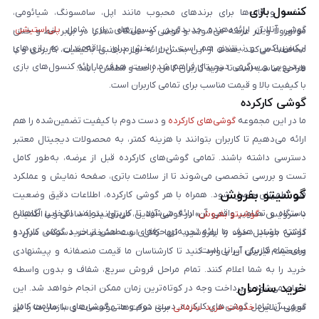
کنسول بازی
صفحه و قاب‌ها برای برندهای محبوب مانند اپل، سامسونگ، شیائومی،
گوشی آنلاین ارائه‌دهنده جدیدترین کنسول‌های بازی شامل
پلی‌استیشن
،
موتورولا و آنر عرضه می‌شوند و گوشی و دستگاه شما را در برابر خط و خش
ایکس‌باکس و نینتندو هم است. این بخش برای علاقه‌مندان به بازی‌های
محافظت می‌کنند. هدف از این بخش ارائه لوازم جانبی باکیفیت، کاربردی و با
ویدیویی و سرگرمی دیجیتال فراهم شده است. هدف ما ارائه کنسول‌های بازی
طراحی مناسب است تا خرید کاربران کامل، راحت و مطمئن باشد.
با کیفیت بالا و قیمت مناسب برای تمامی کاربران است.
گوشی کارکرده
ما در این مجموعه
گوشی‌های کارکرده
و دست دوم با کیفیت تضمین‌شده را هم
ارائه می‌دهیم تا کاربران بتوانند با هزینه کمتر، به محصولات دیجیتال معتبر
دسترسی داشته باشند. تمامی گوشی‌های کارکرده قبل از عرضه، به‌طور کامل
تست و بررسی تخصصی می‌شوند تا از سلامت باتری، صفحه نمایش و عملکرد
گوشیتو بفروش
فنی اطمینان حاصل شود. همراه با هر گوشی کارکرده، اطلاعات دقیق وضعیت
دستگاه و تصاویر واقعی آن ارائه می‌شود تا کاربران بتوانند انتخابی آگاهانه
با سرویس «
گوشیتو بفروش
» در گوشی آنلاین، می‌توانید به‌سادگی و با اطمینان
داشته باشند. هدف ما ارائه تجربه‌ای حرفه‌ای و مطمئن از خرید گوشی کارکرده
گوشی موبایل خود را بفروشید. تنها کافی است مشخصات دستگاه، مدل و
برای تمام کاربران ایرانی است.
وضعیت فیزیکی آن را وارد کنید تا کارشناسان ما قیمت منصفانه و پیشنهادی
خرید را به شما اعلام کنند. تمام مراحل فروش سریع، شفاف و بدون واسطه
خرید سازمان
انجام می‌شود و پرداخت وجه در کوتاه‌ترین زمان ممکن انجام خواهد شد. این
سرویس شامل گوشی‌های کارکرده، دست دوم و حتی گوشی‌های با سلامت کامل
گوشی آنلاین
خدمات خرید سازمانی
برای شرکت‌ها، مؤسسات و سازمان‌ها را نیز