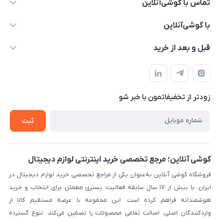
تماس با گوشی‌آنلاین
۰۲۱91001221
با گوشی‌آنلاین
info@gooshi.online
درباره ما
قبل و بعد از خرید
تهران، خیابان جمهوری، پاساژعلاءالدین، طبقه پنجم، واحد 564
تماس با ما
نحوه خرید از گوشی آنلاین
حساب کاربری
شرایط ضمانت هفت روزه
حریم خصوصی
زودتر از تخفیفاتمون با خبر شو
روش ارسال کالا در گوشی آنلاین
خرید سازمانی
روش بازگردانی کالا
ثبت
لیست محصولات
پرسش‌های متداول
بلاگ
گوشی آنلاین؛ مرجع تخصصی خرید اینترنتی لوازم دیجیتال
فروشگاه گوشی آنلاین به‌عنوان یکی از مراجع تخصصی خرید لوازم دیجیتال در
ایران، با بیش از ۱۷ سال سابقه فعالیت، بستری مطمئن برای انتخاب و خرید
هوشمندانه فراهم کرده است. این مجموعه با عرضه مستقیم کالا از
واردکنندگان اصلی، اصالت تمامی محصولات را تضمین می‌کند. تنوع گسترده