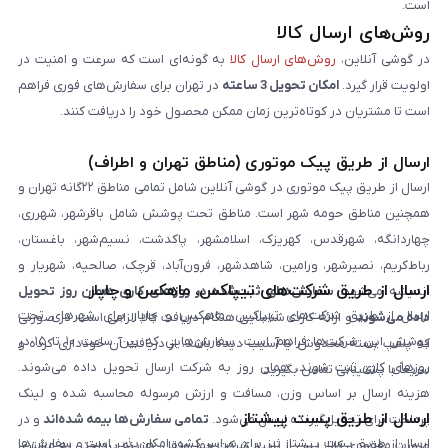
است.
روش‌های ارسال کالا
در گوشی آنلاین،
روش‌های ارسال کالا
به گونه‌ای است که سرعت و امنیت در
اولویت قرار گیرد.
امکان تحویل 3 ساعته
در تهران برای سفارش‌های فوری فراهم
است تا مشتریان در کوتاه‌ترین زمان ممکن محصول خود را دریافت کنند.
ارسال از طریق پیک موتوری (مناطق تهران و اطراف)
ارسال از طریق پیک موتوری در گوشی آنلاین شامل تمامی مناطق ۲۲گانه تهران و
همچنین مناطق حومه شهر است. مناطق تحت پوشش شامل باقرشهر، شهرری،
چهاردانگه، شهرقدس، کهریزک، اسلامشهر، پاکدشت، نسیم‌شهر، باغستان،
رباط‌کریم، نصیرشهر، ورامین، شاهدشهر، فرون‌آباد، قرچک، صالحیه، شهریار و
ارسال از طریق شرکت‌های تیپاکس، ماهکس و چاپار
اندیشه می‌شود.
سفارش‌های ثبت‌شده در روزهای کاری همان روز تحویل
ارسال از طریق شرکت‌های تیپاکس، ماهکس و چاپار برای شهرهای تحت
داده می‌شوند
و ارائه کارت شناسایی هنگام دریافت کالا الزامی است. در صورتی
پوشش این شرکت‌ها فراهم است. سفارش‌هایی که بین ساعت ۱۰ تا ۱۵ در
که پلمپ بسته مخدوش یا آسیب دیده باشد، از دریافت آن خودداری کرده و
روزهای کاری ثبت شوند، همان روز به شرکت ارسال تحویل داده می‌شوند.
سریعاً با پشتیبانی تماس بگیرید.
هزینه ارسال بر اساس وزن، مسافت و ارزش مرسوله محاسبه شده و لینک
ارسال از طریق پست پیشتاز
پرداخت برای تحویل‌گیرنده ارسال می‌شود.
تمامی سفارش‌ها بیمه شده‌اند
و در
ارسال از طریق پست پیشتاز نیز برای سراسر کشور امکان‌پذیر است و سفارش‌ها
صورت مفقودی کالا، پس از تایید شرکت حمل‌ونقل، هزینه پرداختی به مشتری