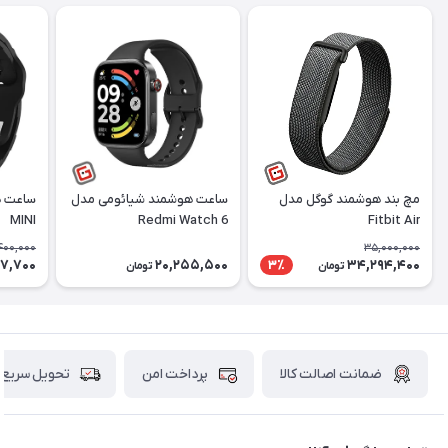
مچ بند هوشمند گوگل مدل
ساعت هوشمند شیائومی مدل
MINI
Redmi Watch 6
Fitbit Air
400,000
35,000,000
77,700
20,255,500
34,294,400
3٪
تومان
تومان
ضمانت اصالت کالا
پرداخت امن
تحویل سریع