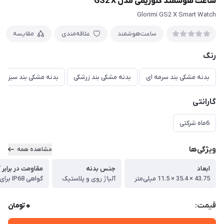
ساعت هوشمند گلوریمی مدل GS2 X
Glorimi GS2 X Smart Watch
ساعت‌هوشمند
علاقه‌مندی
مقایسه
رنگ
بدنه مشکی بند سرمه ای
بدنه مشکی بند زرشکی
بدنه مشکی بند سبز
گارانتی
6ماه شرکتی
ویژگی‌ها
مشاهده همه
ابعاد
جنس بدنه
مقاومت در برابر
43.75 × 35.4 × 11.5 میلی‌متر
آلیاژ روی و پلاستیک
0
قیمت:
تومان