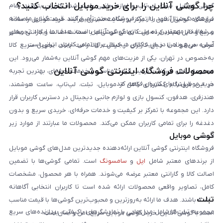
چرا گوشی آنلاین را برای خرید موبایل انتخاب کنید؟
گوشی موبایل، تبلت، لپ‌تاپ و لوازم جانبی باعث شده کاربران بتوانند تمام
نیازهای دیجیتال خود را از یک فروشگاه معتبر تأمین کنند. قیمت‌گذاری منصفانه
فروشگاه گوشی آنلاین با تمرکز بر رضایت مشتری، فرآیند خرید موبایل را ساده،
و شفاف از مهم‌ترین اصول کاری گوشی آنلاین است. هدف ما ایجاد تجربه‌ای
سریع و قابل اعتماد کرده است. تمامی گوشی‌ها با ضمانت اصالت و گارانتی معتبر
آسان، سریع و امن در خرید کالای دیجیتال برای تمامی کاربران ایرانی است.
عرضه می‌شوند تا خیال کاربران از کیفیت کالا راحت باشد. تحویل سریع کالا
به‌خصوص در تهران، یکی از مزیت‌های مهم گوشی آنلاین به‌شمار می‌رود. این
محصولات فروشگاه اینترنتی گوشی آنلاین
مجموعه تلاش می‌کند با ترکیب قیمت مناسب و خدمات حرفه‌ای، بهترین تجربه
خرید موبایل را برای کاربران فراهم کند.
در این فروشگاه گستره‌ای کامل از موبایل، تبلت، لپ‌تاپ، ساعت هوشمند،
هندزفری، هدفون، کنسول بازی و لوازم جانبی دیجیتال در دسترس کاربران قرار
دارد. این مجموعه با تمرکز بر کیفیت و خدمات حرفه‌ای، خریدی سریع و بدون
دغدغه را برای تمامی کاربران ممکن می‌کند. محصولات ما عبارتند از موارد زیر
گوشی موبایل
است:
فروشگاه اینترنتی گوشی آنلاین ارائه‌دهنده جدیدترین مدل‌های گوشی موبایل
از برندهای معتبر شامل
اپل
و
سامسونگ
است. تمامی گوشی‌ها با تضمین
اصالت کالا و گارانتی معتبر عرضه می‌شوند. همراه با هر محصول، مشخصات
کامل، تصاویر واقعی محصولات ارائه شده است تا کاربران انتخابی آگاهانه
تبلت
داشته باشند. هدف ما ارائه به‌روزترین و محبوب‌ترین گوشی‌ها با قیمت مناسب
مجموعه تبلت‌ها شامل مدل‌هایی با نمایشگرهای باکیفیت، پردازنده‌های سریع
است. با گوشی آنلاین، خرید گوشی موبایل سریع، امن و آسان است.