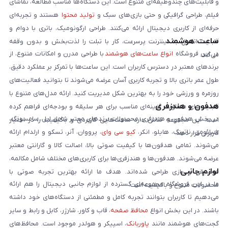
و قابلیت‌های چندوظیفه‌ای متنوع است. این دستگاه‌ها مناسب مطالعه، تماشای
فیلم، طراحی گرافیکی و حتی بازی‌های سبک و
تولید محتوا
هستند و تجربه‌ای
حرفه‌ای از کاربری دیجیتال ارائه می‌کنند. طراحی ارگونومیک، باتری با دوام و
ساعت هوشمند
قابلیت اتصال به اینترنت پرسرعت، کار با تبلت را لذت‌بخش و بدون وقفه
در این فروشگاه
انواع ساعت‌های هوشمند
با طراحی مدرن و امکانات متنوع، از
می‌کند.
برندهای معتبر در دسترس کاربران است. این ساعت‌ها با تمرکز بر عملکرد دقیق،
طول عمر باتری بالا و تجربه کاربری آسان عرضه می‌شوند تا بتوانید فعالیت‌های
روزمره و ورزشی خود را به بهترین شکل مدیریت کنید. ارائه مدل‌های متنوع با
هدفون و هندزفری
قابلیت‌های متفاوت، گزینه‌ای مناسب برای هر سلیقه و بودجه‌ای فراهم کرده
در بخش هدفون و هندزفری، محصولات برندهای معتبر شامل اپل، سامسونگ،
است. این مجموعه تلاش دارد ساعت‌هایی کاربردی و باکیفیت را در اختیار
شیائومی، ناتینگ، هایلو، انکر،
کیو سی وای
، پرووان، آنر، تسکو و ارلدام ارائه
کاربران قرار دهد.
می‌شوند. تمامی هدفون‌ها با کیفیت صوتی بالا، اصالت کالا و گارانتی معتبر
عرضه می‌شوند. هدفون‌ها و هندزفری‌ها برای کاربری‌های مختلف شامل مکالمه،
لوازم جانبی
موسیقی و بازی طراحی شده‌اند. هدف ما ارائه بهترین تجربه صوتی با
ما در این فروشگاه مجموعه‌ای گسترده از لوازم جانبی دیجیتال را هم ارائه
محصولات متنوع و باکیفیت است.
می‌دهیم تا کاربران بتوانند تجربه کامل و مطمئنی از دستگاه‌های خود داشته
باشند. در این بخش انواع
محافظ صفحه
، قاب و کاور، شارژر، کابل و رابط و سایر
گجت‌های هوشمند مانند
پاوربانک
، اسپیکر و هولدر موجود است. محافظ‌های