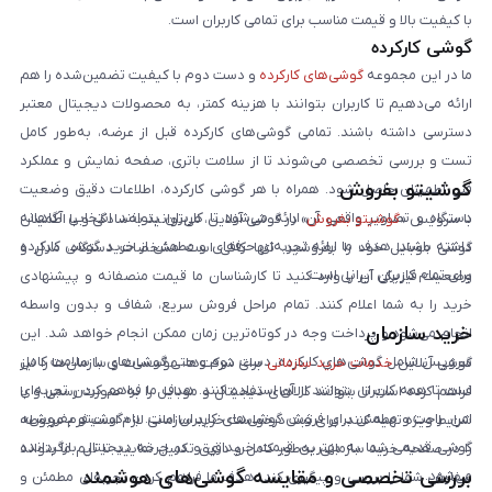
با کیفیت بالا و قیمت مناسب برای تمامی کاربران است.
گوشی کارکرده
ما در این مجموعه
گوشی‌های کارکرده
و دست دوم با کیفیت تضمین‌شده را هم
ارائه می‌دهیم تا کاربران بتوانند با هزینه کمتر، به محصولات دیجیتال معتبر
دسترسی داشته باشند. تمامی گوشی‌های کارکرده قبل از عرضه، به‌طور کامل
تست و بررسی تخصصی می‌شوند تا از سلامت باتری، صفحه نمایش و عملکرد
گوشیتو بفروش
فنی اطمینان حاصل شود. همراه با هر گوشی کارکرده، اطلاعات دقیق وضعیت
دستگاه و تصاویر واقعی آن ارائه می‌شود تا کاربران بتوانند انتخابی آگاهانه
با سرویس «
گوشیتو بفروش
» در گوشی آنلاین، می‌توانید به‌سادگی و با اطمینان
داشته باشند. هدف ما ارائه تجربه‌ای حرفه‌ای و مطمئن از خرید گوشی کارکرده
گوشی موبایل خود را بفروشید. تنها کافی است مشخصات دستگاه، مدل و
برای تمام کاربران ایرانی است.
وضعیت فیزیکی آن را وارد کنید تا کارشناسان ما قیمت منصفانه و پیشنهادی
خرید را به شما اعلام کنند. تمام مراحل فروش سریع، شفاف و بدون واسطه
خرید سازمان
انجام می‌شود و پرداخت وجه در کوتاه‌ترین زمان ممکن انجام خواهد شد. این
سرویس شامل گوشی‌های کارکرده، دست دوم و حتی گوشی‌های با سلامت کامل
گوشی آنلاین
خدمات خرید سازمانی
برای شرکت‌ها، مؤسسات و سازمان‌ها را نیز
است تا همه کاربران بتوانند از آن استفاده کنند. هدف ما فراهم کردن تجربه‌ای
فراهم کرده است تا بتوانند کالاهای دیجیتال و موبایل را به صورت رسمی و با
امن، راحت و مطمئن برای فروش گوشی‌های کاربران است. با «گوشیتو بفروش»،
شرایط ویژه تهیه کنند. برای ثبت درخواست خرید سازمانی لازم است فرم مربوطه
گوشی قدیمی شما به بهترین قیمت خریداری و در چرخه دیجیتال بازگردانده
را در صفحه خرید سازمانی به‌طور کامل و دقیق تکمیل نمایید تا تیم ما بتواند
بررسی تخصصی و مقایسه گوشی‌های هوشمند
می‌شود.
سفارش شما را بررسی و پیگیری کند. هدف ما فراهم کردن تجربه‌ای مطمئن و