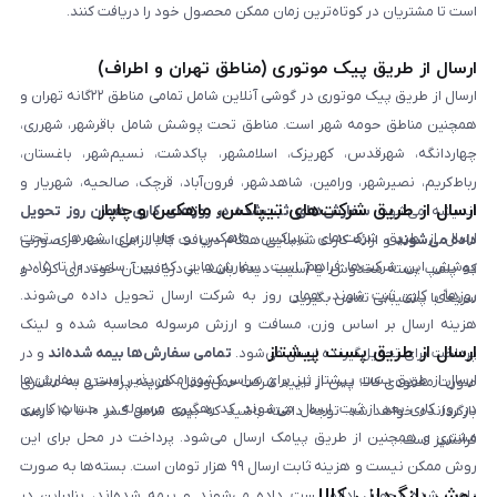
است تا مشتریان در کوتاه‌ترین زمان ممکن محصول خود را دریافت کنند.
ارسال از طریق پیک موتوری (مناطق تهران و اطراف)
ارسال از طریق پیک موتوری در گوشی آنلاین شامل تمامی مناطق ۲۲گانه تهران و
همچنین مناطق حومه شهر است. مناطق تحت پوشش شامل باقرشهر، شهرری،
چهاردانگه، شهرقدس، کهریزک، اسلامشهر، پاکدشت، نسیم‌شهر، باغستان،
رباط‌کریم، نصیرشهر، ورامین، شاهدشهر، فرون‌آباد، قرچک، صالحیه، شهریار و
ارسال از طریق شرکت‌های تیپاکس، ماهکس و چاپار
اندیشه می‌شود.
سفارش‌های ثبت‌شده در روزهای کاری همان روز تحویل
ارسال از طریق شرکت‌های تیپاکس، ماهکس و چاپار برای شهرهای تحت
داده می‌شوند
و ارائه کارت شناسایی هنگام دریافت کالا الزامی است. در صورتی
پوشش این شرکت‌ها فراهم است. سفارش‌هایی که بین ساعت ۱۰ تا ۱۵ در
که پلمپ بسته مخدوش یا آسیب دیده باشد، از دریافت آن خودداری کرده و
روزهای کاری ثبت شوند، همان روز به شرکت ارسال تحویل داده می‌شوند.
سریعاً با پشتیبانی تماس بگیرید.
هزینه ارسال بر اساس وزن، مسافت و ارزش مرسوله محاسبه شده و لینک
ارسال از طریق پست پیشتاز
پرداخت برای تحویل‌گیرنده ارسال می‌شود.
تمامی سفارش‌ها بیمه شده‌اند
و در
ارسال از طریق پست پیشتاز نیز برای سراسر کشور امکان‌پذیر است و سفارش‌ها
صورت مفقودی کالا، پس از تایید شرکت حمل‌ونقل، هزینه پرداختی به مشتری
در روز کاری بعد از ثبت، ارسال می‌شوند. کد رهگیری مرسوله در حساب کاربری
بازگردانده خواهد شد. توجه داشته باشید که بیمه شامل کسر ۱۰ تا ۱۵ درصد
مشتری و همچنین از طریق پیامک ارسال می‌شود. پرداخت در محل برای این
فرانشیز است.
روش ممکن نیست و هزینه ثابت ارسال ۹۹ هزار تومان است. بسته‌ها به صورت
روش بازگردانی کالا
پلمپ شده تحویل اداره پست داده می‌شوند و بیمه شده‌اند، بنابراین در