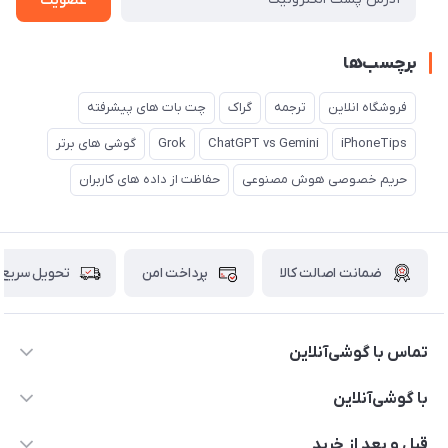
عضویت
برچسب‌ها
فروشگاه انلاین
ترجمه
گراک
چت بات های پیشرفته
iPhoneTips
ChatGPT vs Gemini
Grok
گوشی های برتر
حریم خصوصی هوش مصنوعی
حفاظت از داده های کاربران
ضمانت اصالت کالا
پرداخت امن
تحویل سریع
تماس با گوشی‌آنلاین
۰۲۱91001221
با گوشی‌آنلاین
info@gooshi.online
درباره ما
قبل و بعد از خرید