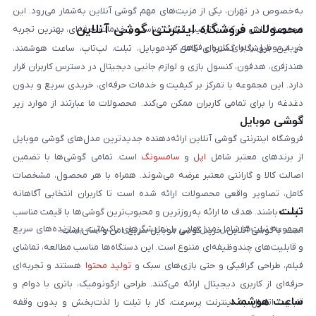
به‌خصوص در تهران، یکی از مزیت‌های مهم گوشی آنلاین به‌شمار می‌رود. این
محصولات فروشگاه اینترنتی گوشی آنلاین
مجموعه تلاش می‌کند با ترکیب قیمت مناسب و خدمات حرفه‌ای، بهترین تجربه
خرید موبایل را برای کاربران فراهم کند.
در این فروشگاه گستره‌ای کامل از موبایل، تبلت، لپ‌تاپ، ساعت هوشمند،
هندزفری، هدفون، کنسول بازی و لوازم جانبی دیجیتال در دسترس کاربران قرار
دارد. این مجموعه با تمرکز بر کیفیت و خدمات حرفه‌ای، خریدی سریع و بدون
دغدغه را برای تمامی کاربران ممکن می‌کند. محصولات ما عبارتند از موارد زیر
گوشی موبایل
است:
فروشگاه اینترنتی گوشی آنلاین ارائه‌دهنده جدیدترین مدل‌های گوشی موبایل
از برندهای معتبر شامل
اپل
و
سامسونگ
است. تمامی گوشی‌ها با تضمین
اصالت کالا و گارانتی معتبر عرضه می‌شوند. همراه با هر محصول، مشخصات
کامل، تصاویر واقعی محصولات ارائه شده است تا کاربران انتخابی آگاهانه
تبلت
داشته باشند. هدف ما ارائه به‌روزترین و محبوب‌ترین گوشی‌ها با قیمت مناسب
مجموعه تبلت‌ها شامل مدل‌هایی با نمایشگرهای باکیفیت، پردازنده‌های سریع
است. با گوشی آنلاین، خرید گوشی موبایل سریع، امن و آسان است.
و قابلیت‌های چندوظیفه‌ای متنوع است. این دستگاه‌ها مناسب مطالعه، تماشای
فیلم، طراحی گرافیکی و حتی بازی‌های سبک و
تولید محتوا
هستند و تجربه‌ای
حرفه‌ای از کاربری دیجیتال ارائه می‌کنند. طراحی ارگونومیک، باتری با دوام و
ساعت هوشمند
قابلیت اتصال به اینترنت پرسرعت، کار با تبلت را لذت‌بخش و بدون وقفه