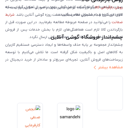
صورت مشاهده هرگونه آسیب یا مخدوش بودن پلمپ، از تحویل گرفتن بسته
روش بازگردانی کالا
در فروشگاه گوشی آنلاین تنها در صورتی امکان‌پذیر است که
خودداری کرده و با پشتیبانی تماس بگیرید.
کالای خریداری شده مشمول مفاد ضمانت هفت روزه گوشی آنلاین باشد.
شرایط
ضمانت
را می‌توانید در صفحه مربوطه مطالعه بفرمایید. در این صورت، قبل از
بازگرداندن کالا لازم است هماهنگی‌های لازم با بخش خدمات پس از فروش
چشم‌انداز فروشگاه گوشی آنلاین
انجام شود و به هیچ‌وجه کالا بدون هماهنگی قبلی ارسال نگردد.
چشم‌انداز مجموعه بر پایه حذف واسطه‌ها و ایجاد دسترسی مستقیم کاربران
به کالاهای اصل و باکیفیت شکل گرفته است. ما تلاش می‌کنیم با توسعه
زیرساخت‌های فروش آنلاین، تجربه‌ای سریع‌تر و ساده‌تر از خرید دیجیتال در
مشاهده بیشتر
ایران ارائه دهیم. تبدیل‌شدن به مرجعی قابل اعتماد برای خرید کالای دیجیتال،
یکی از اهداف اصلی این مجموعه است. تمرکز بر رضایت مشتری، نوآوری در
خدمات و به‌روزرسانی مداوم محصولات، مسیر ما را روشن‌تر می‌کند. ما باور
داریم آینده بازار دیجیتال متعلق به کسب‌وکارهایی است که صداقت و شفافیت
را در اولویت قرار می‌دهند. گوشی آنلاین با تکیه بر تجربه و تخصص، با قدرت به
سمت تحقق این چشم‌انداز حرکت می‌کند.