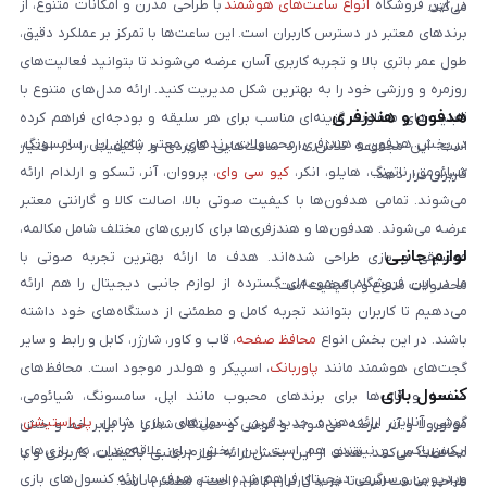
در این فروشگاه
انواع ساعت‌های هوشمند
با طراحی مدرن و امکانات متنوع، از
می‌کند.
برندهای معتبر در دسترس کاربران است. این ساعت‌ها با تمرکز بر عملکرد دقیق،
طول عمر باتری بالا و تجربه کاربری آسان عرضه می‌شوند تا بتوانید فعالیت‌های
روزمره و ورزشی خود را به بهترین شکل مدیریت کنید. ارائه مدل‌های متنوع با
هدفون و هندزفری
قابلیت‌های متفاوت، گزینه‌ای مناسب برای هر سلیقه و بودجه‌ای فراهم کرده
در بخش هدفون و هندزفری، محصولات برندهای معتبر شامل اپل، سامسونگ،
است. این مجموعه تلاش دارد ساعت‌هایی کاربردی و باکیفیت را در اختیار
شیائومی، ناتینگ، هایلو، انکر،
کیو سی وای
، پرووان، آنر، تسکو و ارلدام ارائه
کاربران قرار دهد.
می‌شوند. تمامی هدفون‌ها با کیفیت صوتی بالا، اصالت کالا و گارانتی معتبر
عرضه می‌شوند. هدفون‌ها و هندزفری‌ها برای کاربری‌های مختلف شامل مکالمه،
لوازم جانبی
موسیقی و بازی طراحی شده‌اند. هدف ما ارائه بهترین تجربه صوتی با
ما در این فروشگاه مجموعه‌ای گسترده از لوازم جانبی دیجیتال را هم ارائه
محصولات متنوع و باکیفیت است.
می‌دهیم تا کاربران بتوانند تجربه کامل و مطمئنی از دستگاه‌های خود داشته
باشند. در این بخش انواع
محافظ صفحه
، قاب و کاور، شارژر، کابل و رابط و سایر
گجت‌های هوشمند مانند
پاوربانک
، اسپیکر و هولدر موجود است. محافظ‌های
کنسول بازی
صفحه و قاب‌ها برای برندهای محبوب مانند اپل، سامسونگ، شیائومی،
گوشی آنلاین ارائه‌دهنده جدیدترین کنسول‌های بازی شامل
پلی‌استیشن
،
موتورولا و آنر عرضه می‌شوند و گوشی و دستگاه شما را در برابر خط و خش
ایکس‌باکس و نینتندو هم است. این بخش برای علاقه‌مندان به بازی‌های
محافظت می‌کنند. هدف از این بخش ارائه لوازم جانبی باکیفیت، کاربردی و با
ویدیویی و سرگرمی دیجیتال فراهم شده است. هدف ما ارائه کنسول‌های بازی
طراحی مناسب است تا خرید کاربران کامل، راحت و مطمئن باشد.