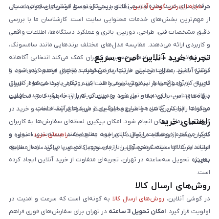
حرفه‌ای برای خرید عمده و رسمی کالای دیجیتال توسط مشتریان سازمانی است.
در
مجله اینترنتی گوشی آنلاین
، نقد و بررسی تخصصی گوشی‌های هوشمند یکی
از مهم‌ترین بخش‌های خدمات محتوایی سایت است. کارشناسان ما با بررسی
دقیق مشخصات فنی، طراحی، دوربین، باتری و عملکرد دستگاه‌ها، اطلاعات واقعی
و کاربردی ارائه می‌دهند. مقایسه مدل‌های مختلف برندهایی مانند سامسونگ،
تجربه خرید آنلاین امن و سریع
اپل، شیائومی و سایر برندهای معتبر به کاربران کمک می‌کند انتخابی آگاهانه
داشته باشند. مقالات تحلیلی ما تنها به مشخصات ظاهری محدود نمی‌شود و
گوشی آنلاین بستری امن برای خرید اینترنتی لوازم دیجیتال فراهم کرده است تا
تجربه کاربری واقعی را نیز پوشش می‌دهد. این رویکرد باعث می‌شود کاربران
کاربران با آرامش خاطر سفارش خود را ثبت کنند. تمامی پرداخت‌ها از طریق
بتوانند متناسب با بودجه و نیاز خود بهترین گزینه را انتخاب کنند. هدف از این
درگاه‌های امن بانکی انجام می‌شود و اطلاعات کاربران به‌طور کامل محافظت
محتواها، افزایش آگاهی مخاطبان و جلوگیری از خریدهای اشتباه است.
می‌گردد. رابط کاربری ساده و سریع سایت باعث می‌شود فرآیند انتخاب و خرید در
راهنمای خرید
کوتاه‌ترین زمان ممکن انجام شود. امکان پیگیری لحظه‌ای سفارش‌ها به کاربران
کمک می‌کند از وضعیت ارسال کالای خود مطلع باشند. بسته‌بندی اصولی و
کاربران محترم فروشگاه می‌توانند با مراجعه به صفحه «
راهنمای خرید
»، نحوه و
استاندارد کالاها، سلامت محصول را تا زمان تحویل تضمین می‌کند. ارسال سریع،
فرایند خرید از سایت گوشی آنلاین را به‌صورت کامل و با زبانی ساده مطالعه
به‌ویژه تحویل سه‌ساعته در تهران، تجربه‌ای متفاوت از خرید آنلاین ایجاد کرده
نمایند.
است.
روش‌های ارسال کالا
در گوشی آنلاین،
روش‌های ارسال کالا
به گونه‌ای است که سرعت و امنیت در
اولویت قرار گیرد.
امکان تحویل 3 ساعته
در تهران برای سفارش‌های فوری فراهم