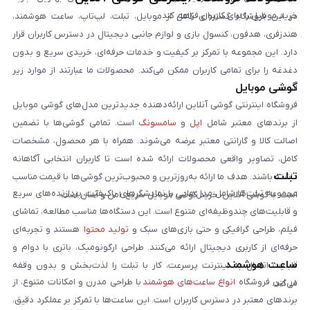
خرید موبایل را برای کاربران فراهم کند.
در این فروشگاه گستره‌ای کامل از موبایل، تبلت، لپ‌تاپ، ساعت هوشمند،
هندزفری، هدفون، کنسول بازی و لوازم جانبی دیجیتال در دسترس کاربران قرار
دارد. این مجموعه با تمرکز بر کیفیت و خدمات حرفه‌ای، خریدی سریع و بدون
دغدغه را برای تمامی کاربران ممکن می‌کند. محصولات ما عبارتند از موارد زیر
گوشی موبایل
است:
فروشگاه اینترنتی گوشی آنلاین ارائه‌دهنده جدیدترین مدل‌های گوشی موبایل
از برندهای معتبر شامل
اپل
و
سامسونگ
است. تمامی گوشی‌ها با تضمین
اصالت کالا و گارانتی معتبر عرضه می‌شوند. همراه با هر محصول، مشخصات
کامل، تصاویر واقعی محصولات ارائه شده است تا کاربران انتخابی آگاهانه
تبلت
داشته باشند. هدف ما ارائه به‌روزترین و محبوب‌ترین گوشی‌ها با قیمت مناسب
مجموعه تبلت‌ها شامل مدل‌هایی با نمایشگرهای باکیفیت، پردازنده‌های سریع
است. با گوشی آنلاین، خرید گوشی موبایل سریع، امن و آسان است.
و قابلیت‌های چندوظیفه‌ای متنوع است. این دستگاه‌ها مناسب مطالعه، تماشای
فیلم، طراحی گرافیکی و حتی بازی‌های سبک و
تولید محتوا
هستند و تجربه‌ای
حرفه‌ای از کاربری دیجیتال ارائه می‌کنند. طراحی ارگونومیک، باتری با دوام و
ساعت هوشمند
قابلیت اتصال به اینترنت پرسرعت، کار با تبلت را لذت‌بخش و بدون وقفه
در این فروشگاه
انواع ساعت‌های هوشمند
با طراحی مدرن و امکانات متنوع، از
می‌کند.
برندهای معتبر در دسترس کاربران است. این ساعت‌ها با تمرکز بر عملکرد دقیق،