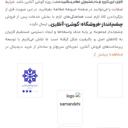
خودداری کرده و با پشتیبانی تماس بگیرید.
کالای خریداری شده مشمول مفاد ضمانت هفت روزه گوشی آنلاین باشد.
شرایط
ضمانت
را می‌توانید در صفحه مربوطه مطالعه بفرمایید. در این صورت، قبل از
بازگرداندن کالا لازم است هماهنگی‌های لازم با بخش خدمات پس از فروش
چشم‌انداز فروشگاه گوشی آنلاین
انجام شود و به هیچ‌وجه کالا بدون هماهنگی قبلی ارسال نگردد.
چشم‌انداز مجموعه بر پایه حذف واسطه‌ها و ایجاد دسترسی مستقیم کاربران
به کالاهای اصل و باکیفیت شکل گرفته است. ما تلاش می‌کنیم با توسعه
زیرساخت‌های فروش آنلاین، تجربه‌ای سریع‌تر و ساده‌تر از خرید دیجیتال در
مشاهده بیشتر
ایران ارائه دهیم. تبدیل‌شدن به مرجعی قابل اعتماد برای خرید کالای دیجیتال،
یکی از اهداف اصلی این مجموعه است. تمرکز بر رضایت مشتری، نوآوری در
خدمات و به‌روزرسانی مداوم محصولات، مسیر ما را روشن‌تر می‌کند. ما باور
داریم آینده بازار دیجیتال متعلق به کسب‌وکارهایی است که صداقت و شفافیت
را در اولویت قرار می‌دهند. گوشی آنلاین با تکیه بر تجربه و تخصص، با قدرت به
سمت تحقق این چشم‌انداز حرکت می‌کند.