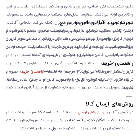
دقیق مشخصات فنی، طراحی، دوربین، باتری و عملکرد دستگاه‌ها، اطلاعات واقعی
و کاربردی ارائه می‌دهند. مقایسه مدل‌های مختلف برندهایی مانند سامسونگ،
تجربه خرید آنلاین امن و سریع
اپل، شیائومی و سایر برندهای معتبر به کاربران کمک می‌کند انتخابی آگاهانه
داشته باشند. مقالات تحلیلی ما تنها به مشخصات ظاهری محدود نمی‌شود و
گوشی آنلاین بستری امن برای خرید اینترنتی لوازم دیجیتال فراهم کرده است تا
تجربه کاربری واقعی را نیز پوشش می‌دهد. این رویکرد باعث می‌شود کاربران
کاربران با آرامش خاطر سفارش خود را ثبت کنند. تمامی پرداخت‌ها از طریق
بتوانند متناسب با بودجه و نیاز خود بهترین گزینه را انتخاب کنند. هدف از این
درگاه‌های امن بانکی انجام می‌شود و اطلاعات کاربران به‌طور کامل محافظت
محتواها، افزایش آگاهی مخاطبان و جلوگیری از خریدهای اشتباه است.
می‌گردد. رابط کاربری ساده و سریع سایت باعث می‌شود فرآیند انتخاب و خرید در
راهنمای خرید
کوتاه‌ترین زمان ممکن انجام شود. امکان پیگیری لحظه‌ای سفارش‌ها به کاربران
کمک می‌کند از وضعیت ارسال کالای خود مطلع باشند. بسته‌بندی اصولی و
کاربران محترم فروشگاه می‌توانند با مراجعه به صفحه «
راهنمای خرید
»، نحوه و
استاندارد کالاها، سلامت محصول را تا زمان تحویل تضمین می‌کند. ارسال سریع،
فرایند خرید از سایت گوشی آنلاین را به‌صورت کامل و با زبانی ساده مطالعه
به‌ویژه تحویل سه‌ساعته در تهران، تجربه‌ای متفاوت از خرید آنلاین ایجاد کرده
نمایند.
است.
روش‌های ارسال کالا
در گوشی آنلاین،
روش‌های ارسال کالا
به گونه‌ای است که سرعت و امنیت در
اولویت قرار گیرد.
امکان تحویل 3 ساعته
در تهران برای سفارش‌های فوری فراهم
است تا مشتریان در کوتاه‌ترین زمان ممکن محصول خود را دریافت کنند.