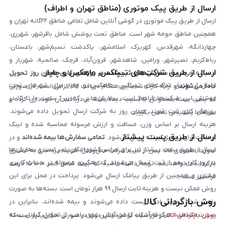
ارسال از طریق پیک موتوری (مناطق تهران و اطراف)
ارسال از طریق پیک موتوری در گوشی آنلاین شامل تمامی مناطق ۲۲گانه تهران و
همچنین مناطق حومه شهر است. مناطق تحت پوشش شامل باقرشهر، شهرری،
چهاردانگه، شهرقدس، کهریزک، اسلامشهر، پاکدشت، نسیم‌شهر، باغستان،
رباط‌کریم، نصیرشهر، ورامین، شاهدشهر، فرون‌آباد، قرچک، صالحیه، شهریار و
ارسال از طریق شرکت‌های تیپاکس، ماهکس و چاپار
اندیشه می‌شود.
سفارش‌های ثبت‌شده در روزهای کاری همان روز تحویل
ارسال از طریق شرکت‌های تیپاکس، ماهکس و چاپار برای شهرهای تحت
داده می‌شوند
و ارائه کارت شناسایی هنگام دریافت کالا الزامی است. در صورتی
پوشش این شرکت‌ها فراهم است. سفارش‌هایی که بین ساعت ۱۰ تا ۱۵ در
که پلمپ بسته مخدوش یا آسیب دیده باشد، از دریافت آن خودداری کرده و
روزهای کاری ثبت شوند، همان روز به شرکت ارسال تحویل داده می‌شوند.
سریعاً با پشتیبانی تماس بگیرید.
هزینه ارسال بر اساس وزن، مسافت و ارزش مرسوله محاسبه شده و لینک
ارسال از طریق پست پیشتاز
پرداخت برای تحویل‌گیرنده ارسال می‌شود.
تمامی سفارش‌ها بیمه شده‌اند
و در
ارسال از طریق پست پیشتاز نیز برای سراسر کشور امکان‌پذیر است و سفارش‌ها
صورت مفقودی کالا، پس از تایید شرکت حمل‌ونقل، هزینه پرداختی به مشتری
در روز کاری بعد از ثبت، ارسال می‌شوند. کد رهگیری مرسوله در حساب کاربری
بازگردانده خواهد شد. توجه داشته باشید که بیمه شامل کسر ۱۰ تا ۱۵ درصد
مشتری و همچنین از طریق پیامک ارسال می‌شود. پرداخت در محل برای این
فرانشیز است.
روش ممکن نیست و هزینه ثابت ارسال ۹۹ هزار تومان است. بسته‌ها به صورت
روش بازگردانی کالا
پلمپ شده تحویل اداره پست داده می‌شوند و بیمه شده‌اند، بنابراین در
صورت مشاهده هرگونه آسیب یا مخدوش بودن پلمپ، از تحویل گرفتن بسته
روش بازگردانی کالا
در فروشگاه گوشی آنلاین تنها در صورتی امکان‌پذیر است که