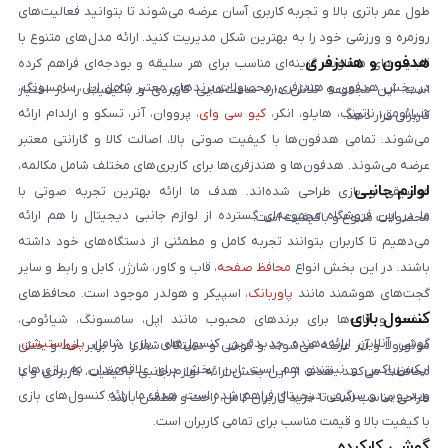
طول عمر باتری بالا و تجربه کاربری آسان عرضه می‌شوند تا بتوانید فعالیت‌های
روزمره و ورزشی خود را به بهترین شکل مدیریت کنید. ارائه مدل‌های متنوع با
هدفون و هندزفری
قابلیت‌های متفاوت، گزینه‌ای مناسب برای هر سلیقه و بودجه‌ای فراهم کرده
در بخش هدفون و هندزفری، محصولات برندهای معتبر شامل اپل، سامسونگ،
است. این مجموعه تلاش دارد ساعت‌هایی کاربردی و باکیفیت را در اختیار
شیائومی، ناتینگ، هایلو، انکر،
کیو سی وای
، پرووان، آنر، تسکو و ارلدام ارائه
کاربران قرار دهد.
می‌شوند. تمامی هدفون‌ها با کیفیت صوتی بالا، اصالت کالا و گارانتی معتبر
عرضه می‌شوند. هدفون‌ها و هندزفری‌ها برای کاربری‌های مختلف شامل مکالمه،
لوازم جانبی
موسیقی و بازی طراحی شده‌اند. هدف ما ارائه بهترین تجربه صوتی با
ما در این فروشگاه مجموعه‌ای گسترده از لوازم جانبی دیجیتال را هم ارائه
محصولات متنوع و باکیفیت است.
می‌دهیم تا کاربران بتوانند تجربه کامل و مطمئنی از دستگاه‌های خود داشته
باشند. در این بخش انواع
محافظ صفحه
، قاب و کاور، شارژر، کابل و رابط و سایر
گجت‌های هوشمند مانند
پاوربانک
، اسپیکر و هولدر موجود است. محافظ‌های
کنسول بازی
صفحه و قاب‌ها برای برندهای محبوب مانند اپل، سامسونگ، شیائومی،
گوشی آنلاین ارائه‌دهنده جدیدترین کنسول‌های بازی شامل
پلی‌استیشن
،
موتورولا و آنر عرضه می‌شوند و گوشی و دستگاه شما را در برابر خط و خش
ایکس‌باکس و نینتندو هم است. این بخش برای علاقه‌مندان به بازی‌های
محافظت می‌کنند. هدف از این بخش ارائه لوازم جانبی باکیفیت، کاربردی و با
ویدیویی و سرگرمی دیجیتال فراهم شده است. هدف ما ارائه کنسول‌های بازی
طراحی مناسب است تا خرید کاربران کامل، راحت و مطمئن باشد.
با کیفیت بالا و قیمت مناسب برای تمامی کاربران است.
گوشی کارکرده