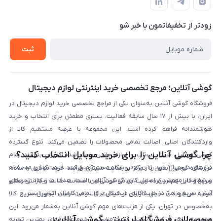
حساب کاربری
شرایط ضمانت هفت روزه
حریم خصوصی
زودتر از تخفیفاتمون با خبر شو
روش ارسال کالا در گوشی آنلاین
خرید سازمانی
روش بازگردانی کالا
ثبت
لیست محصولات
پرسش‌های متداول
بلاگ
گوشی آنلاین؛ مرجع تخصصی خرید اینترنتی لوازم دیجیتال
فروشگاه گوشی آنلاین به‌عنوان یکی از مراجع تخصصی خرید لوازم دیجیتال در
ایران، با بیش از ۱۷ سال سابقه فعالیت، بستری مطمئن برای انتخاب و خرید
هوشمندانه فراهم کرده است. این مجموعه با عرضه مستقیم کالا از
واردکنندگان اصلی، اصالت تمامی محصولات را تضمین می‌کند. تنوع گسترده
چرا گوشی آنلاین را برای خرید موبایل انتخاب کنید؟
گوشی موبایل، تبلت، لپ‌تاپ و لوازم جانبی باعث شده کاربران بتوانند تمام
نیازهای دیجیتال خود را از یک فروشگاه معتبر تأمین کنند. قیمت‌گذاری منصفانه
فروشگاه گوشی آنلاین با تمرکز بر رضایت مشتری، فرآیند خرید موبایل را ساده،
و شفاف از مهم‌ترین اصول کاری گوشی آنلاین است. هدف ما ایجاد تجربه‌ای
سریع و قابل اعتماد کرده است. تمامی گوشی‌ها با ضمانت اصالت و گارانتی معتبر
آسان، سریع و امن در خرید کالای دیجیتال برای تمامی کاربران ایرانی است.
عرضه می‌شوند تا خیال کاربران از کیفیت کالا راحت باشد. تحویل سریع کالا
به‌خصوص در تهران، یکی از مزیت‌های مهم گوشی آنلاین به‌شمار می‌رود. این
محصولات فروشگاه اینترنتی گوشی آنلاین
مجموعه تلاش می‌کند با ترکیب قیمت مناسب و خدمات حرفه‌ای، بهترین تجربه