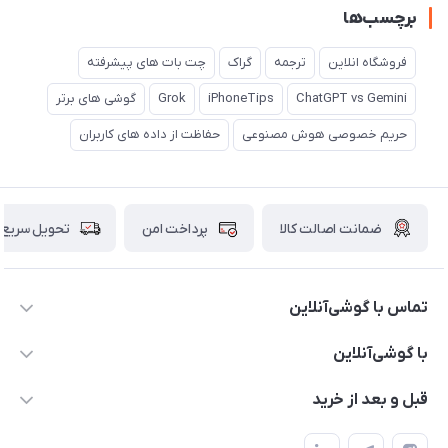
برچسب‌ها
فروشگاه انلاین
ترجمه
گراک
چت بات های پیشرفته
ChatGPT vs Gemini
iPhoneTips
Grok
گوشی های برتر
حریم خصوصی هوش مصنوعی
حفاظت از داده های کاربران
ضمانت اصالت کالا
پرداخت امن
تحویل سریع
تماس با گوشی‌آنلاین
۰۲۱91001221
با گوشی‌آنلاین
info@gooshi.online
درباره ما
قبل و بعد از خرید
تهران، خیابان جمهوری، پاساژعلاءالدین، طبقه پنجم، واحد 564
تماس با ما
نحوه خرید از گوشی آنلاین