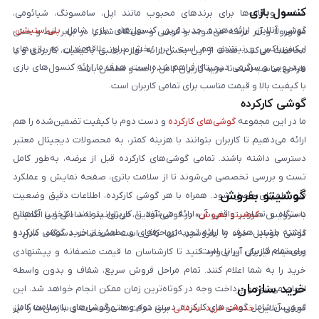
کنسول بازی
صفحه و قاب‌ها برای برندهای محبوب مانند اپل، سامسونگ، شیائومی،
گوشی آنلاین ارائه‌دهنده جدیدترین کنسول‌های بازی شامل
پلی‌استیشن
،
موتورولا و آنر عرضه می‌شوند و گوشی و دستگاه شما را در برابر خط و خش
ایکس‌باکس و نینتندو هم است. این بخش برای علاقه‌مندان به بازی‌های
محافظت می‌کنند. هدف از این بخش ارائه لوازم جانبی باکیفیت، کاربردی و با
ویدیویی و سرگرمی دیجیتال فراهم شده است. هدف ما ارائه کنسول‌های بازی
طراحی مناسب است تا خرید کاربران کامل، راحت و مطمئن باشد.
با کیفیت بالا و قیمت مناسب برای تمامی کاربران است.
گوشی کارکرده
ما در این مجموعه
گوشی‌های کارکرده
و دست دوم با کیفیت تضمین‌شده را هم
ارائه می‌دهیم تا کاربران بتوانند با هزینه کمتر، به محصولات دیجیتال معتبر
دسترسی داشته باشند. تمامی گوشی‌های کارکرده قبل از عرضه، به‌طور کامل
تست و بررسی تخصصی می‌شوند تا از سلامت باتری، صفحه نمایش و عملکرد
گوشیتو بفروش
فنی اطمینان حاصل شود. همراه با هر گوشی کارکرده، اطلاعات دقیق وضعیت
دستگاه و تصاویر واقعی آن ارائه می‌شود تا کاربران بتوانند انتخابی آگاهانه
با سرویس «
گوشیتو بفروش
» در گوشی آنلاین، می‌توانید به‌سادگی و با اطمینان
داشته باشند. هدف ما ارائه تجربه‌ای حرفه‌ای و مطمئن از خرید گوشی کارکرده
گوشی موبایل خود را بفروشید. تنها کافی است مشخصات دستگاه، مدل و
برای تمام کاربران ایرانی است.
وضعیت فیزیکی آن را وارد کنید تا کارشناسان ما قیمت منصفانه و پیشنهادی
خرید را به شما اعلام کنند. تمام مراحل فروش سریع، شفاف و بدون واسطه
خرید سازمان
انجام می‌شود و پرداخت وجه در کوتاه‌ترین زمان ممکن انجام خواهد شد. این
سرویس شامل گوشی‌های کارکرده، دست دوم و حتی گوشی‌های با سلامت کامل
گوشی آنلاین
خدمات خرید سازمانی
برای شرکت‌ها، مؤسسات و سازمان‌ها را نیز