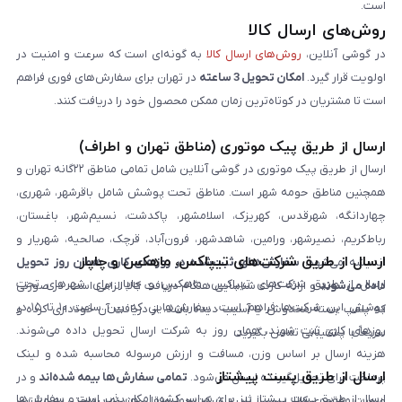
است.
روش‌های ارسال کالا
در گوشی آنلاین،
روش‌های ارسال کالا
به گونه‌ای است که سرعت و امنیت در
اولویت قرار گیرد.
امکان تحویل 3 ساعته
در تهران برای سفارش‌های فوری فراهم
است تا مشتریان در کوتاه‌ترین زمان ممکن محصول خود را دریافت کنند.
ارسال از طریق پیک موتوری (مناطق تهران و اطراف)
ارسال از طریق پیک موتوری در گوشی آنلاین شامل تمامی مناطق ۲۲گانه تهران و
همچنین مناطق حومه شهر است. مناطق تحت پوشش شامل باقرشهر، شهرری،
چهاردانگه، شهرقدس، کهریزک، اسلامشهر، پاکدشت، نسیم‌شهر، باغستان،
رباط‌کریم، نصیرشهر، ورامین، شاهدشهر، فرون‌آباد، قرچک، صالحیه، شهریار و
ارسال از طریق شرکت‌های تیپاکس، ماهکس و چاپار
اندیشه می‌شود.
سفارش‌های ثبت‌شده در روزهای کاری همان روز تحویل
ارسال از طریق شرکت‌های تیپاکس، ماهکس و چاپار برای شهرهای تحت
داده می‌شوند
و ارائه کارت شناسایی هنگام دریافت کالا الزامی است. در صورتی
پوشش این شرکت‌ها فراهم است. سفارش‌هایی که بین ساعت ۱۰ تا ۱۵ در
که پلمپ بسته مخدوش یا آسیب دیده باشد، از دریافت آن خودداری کرده و
روزهای کاری ثبت شوند، همان روز به شرکت ارسال تحویل داده می‌شوند.
سریعاً با پشتیبانی تماس بگیرید.
هزینه ارسال بر اساس وزن، مسافت و ارزش مرسوله محاسبه شده و لینک
ارسال از طریق پست پیشتاز
پرداخت برای تحویل‌گیرنده ارسال می‌شود.
تمامی سفارش‌ها بیمه شده‌اند
و در
ارسال از طریق پست پیشتاز نیز برای سراسر کشور امکان‌پذیر است و سفارش‌ها
صورت مفقودی کالا، پس از تایید شرکت حمل‌ونقل، هزینه پرداختی به مشتری