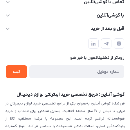
تماس با گوشی‌آنلاین
۰۲۱91001221
با گوشی‌آنلاین
info@gooshi.online
درباره ما
قبل و بعد از خرید
تهران، خیابان جمهوری، پاساژعلاءالدین، طبقه پنجم، واحد 564
تماس با ما
نحوه خرید از گوشی آنلاین
حساب کاربری
شرایط ضمانت هفت روزه
حریم خصوصی
زودتر از تخفیفاتمون با خبر شو
روش ارسال کالا در گوشی آنلاین
خرید سازمانی
روش بازگردانی کالا
ثبت
لیست محصولات
پرسش‌های متداول
بلاگ
گوشی آنلاین؛ مرجع تخصصی خرید اینترنتی لوازم دیجیتال
فروشگاه گوشی آنلاین به‌عنوان یکی از مراجع تخصصی خرید لوازم دیجیتال در
ایران، با بیش از ۱۷ سال سابقه فعالیت، بستری مطمئن برای انتخاب و خرید
هوشمندانه فراهم کرده است. این مجموعه با عرضه مستقیم کالا از
واردکنندگان اصلی، اصالت تمامی محصولات را تضمین می‌کند. تنوع گسترده