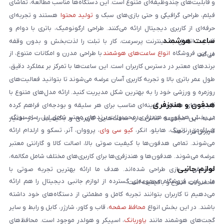
و قابلیت‌های چندوظیفه‌ای متنوع است. این دستگاه‌ها مناسب مطالعه، تماشای
فیلم، طراحی گرافیکی و حتی بازی‌های سبک و
تولید محتوا
هستند و تجربه‌ای
حرفه‌ای از کاربری دیجیتال ارائه می‌کنند. طراحی ارگونومیک، باتری با دوام و
ساعت هوشمند
قابلیت اتصال به اینترنت پرسرعت، کار با تبلت را لذت‌بخش و بدون وقفه
در این فروشگاه
انواع ساعت‌های هوشمند
با طراحی مدرن و امکانات متنوع، از
می‌کند.
برندهای معتبر در دسترس کاربران است. این ساعت‌ها با تمرکز بر عملکرد دقیق،
طول عمر باتری بالا و تجربه کاربری آسان عرضه می‌شوند تا بتوانید فعالیت‌های
روزمره و ورزشی خود را به بهترین شکل مدیریت کنید. ارائه مدل‌های متنوع با
هدفون و هندزفری
قابلیت‌های متفاوت، گزینه‌ای مناسب برای هر سلیقه و بودجه‌ای فراهم کرده
در بخش هدفون و هندزفری، محصولات برندهای معتبر شامل اپل، سامسونگ،
است. این مجموعه تلاش دارد ساعت‌هایی کاربردی و باکیفیت را در اختیار
شیائومی، ناتینگ، هایلو، انکر،
کیو سی وای
، پرووان، آنر، تسکو و ارلدام ارائه
کاربران قرار دهد.
می‌شوند. تمامی هدفون‌ها با کیفیت صوتی بالا، اصالت کالا و گارانتی معتبر
عرضه می‌شوند. هدفون‌ها و هندزفری‌ها برای کاربری‌های مختلف شامل مکالمه،
لوازم جانبی
موسیقی و بازی طراحی شده‌اند. هدف ما ارائه بهترین تجربه صوتی با
ما در این فروشگاه مجموعه‌ای گسترده از لوازم جانبی دیجیتال را هم ارائه
محصولات متنوع و باکیفیت است.
می‌دهیم تا کاربران بتوانند تجربه کامل و مطمئنی از دستگاه‌های خود داشته
باشند. در این بخش انواع
محافظ صفحه
، قاب و کاور، شارژر، کابل و رابط و سایر
گجت‌های هوشمند مانند
پاوربانک
، اسپیکر و هولدر موجود است. محافظ‌های