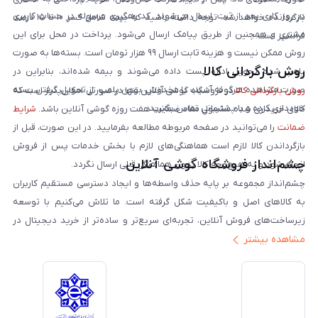
در روز کاری بعد از ثبت، ارسال می‌شوند. کد رهگیری مرسوله در حساب کاربری
بازگردانده خواهد شد. توجه داشته باشید که بیمه شامل کسر ۱۰ تا ۱۵ درصد
مشتری و همچنین از طریق پیامک ارسال می‌شود. پرداخت در محل برای این
فرانشیز است.
روش ممکن نیست و هزینه ثابت ارسال ۹۹ هزار تومان است. بسته‌ها به صورت
روش بازگردانی کالا
پلمپ شده تحویل اداره پست داده می‌شوند و بیمه شده‌اند، بنابراین در
صورت مشاهده هرگونه آسیب یا مخدوش بودن پلمپ، از تحویل گرفتن بسته
روش بازگردانی کالا
در فروشگاه گوشی آنلاین تنها در صورتی امکان‌پذیر است که
خودداری کرده و با پشتیبانی تماس بگیرید.
کالای خریداری شده مشمول مفاد ضمانت هفت روزه گوشی آنلاین باشد.
شرایط
ضمانت
را می‌توانید در صفحه مربوطه مطالعه بفرمایید. در این صورت، قبل از
بازگرداندن کالا لازم است هماهنگی‌های لازم با بخش خدمات پس از فروش
چشم‌انداز فروشگاه گوشی آنلاین
انجام شود و به هیچ‌وجه کالا بدون هماهنگی قبلی ارسال نگردد.
چشم‌انداز مجموعه بر پایه حذف واسطه‌ها و ایجاد دسترسی مستقیم کاربران
به کالاهای اصل و باکیفیت شکل گرفته است. ما تلاش می‌کنیم با توسعه
زیرساخت‌های فروش آنلاین، تجربه‌ای سریع‌تر و ساده‌تر از خرید دیجیتال در
مشاهده بیشتر
ایران ارائه دهیم. تبدیل‌شدن به مرجعی قابل اعتماد برای خرید کالای دیجیتال،
یکی از اهداف اصلی این مجموعه است. تمرکز بر رضایت مشتری، نوآوری در
خدمات و به‌روزرسانی مداوم محصولات، مسیر ما را روشن‌تر می‌کند. ما باور
داریم آینده بازار دیجیتال متعلق به کسب‌وکارهایی است که صداقت و شفافیت
را در اولویت قرار می‌دهند. گوشی آنلاین با تکیه بر تجربه و تخصص، با قدرت به