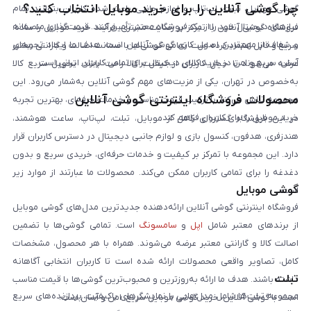
چرا گوشی آنلاین را برای خرید موبایل انتخاب کنید؟
گوشی موبایل، تبلت، لپ‌تاپ و لوازم جانبی باعث شده کاربران بتوانند تمام
نیازهای دیجیتال خود را از یک فروشگاه معتبر تأمین کنند. قیمت‌گذاری منصفانه
فروشگاه گوشی آنلاین با تمرکز بر رضایت مشتری، فرآیند خرید موبایل را ساده،
و شفاف از مهم‌ترین اصول کاری گوشی آنلاین است. هدف ما ایجاد تجربه‌ای
سریع و قابل اعتماد کرده است. تمامی گوشی‌ها با ضمانت اصالت و گارانتی معتبر
آسان، سریع و امن در خرید کالای دیجیتال برای تمامی کاربران ایرانی است.
عرضه می‌شوند تا خیال کاربران از کیفیت کالا راحت باشد. تحویل سریع کالا
به‌خصوص در تهران، یکی از مزیت‌های مهم گوشی آنلاین به‌شمار می‌رود. این
محصولات فروشگاه اینترنتی گوشی آنلاین
مجموعه تلاش می‌کند با ترکیب قیمت مناسب و خدمات حرفه‌ای، بهترین تجربه
خرید موبایل را برای کاربران فراهم کند.
در این فروشگاه گستره‌ای کامل از موبایل، تبلت، لپ‌تاپ، ساعت هوشمند،
هندزفری، هدفون، کنسول بازی و لوازم جانبی دیجیتال در دسترس کاربران قرار
دارد. این مجموعه با تمرکز بر کیفیت و خدمات حرفه‌ای، خریدی سریع و بدون
دغدغه را برای تمامی کاربران ممکن می‌کند. محصولات ما عبارتند از موارد زیر
گوشی موبایل
است:
فروشگاه اینترنتی گوشی آنلاین ارائه‌دهنده جدیدترین مدل‌های گوشی موبایل
از برندهای معتبر شامل
اپل
و
سامسونگ
است. تمامی گوشی‌ها با تضمین
اصالت کالا و گارانتی معتبر عرضه می‌شوند. همراه با هر محصول، مشخصات
کامل، تصاویر واقعی محصولات ارائه شده است تا کاربران انتخابی آگاهانه
تبلت
داشته باشند. هدف ما ارائه به‌روزترین و محبوب‌ترین گوشی‌ها با قیمت مناسب
مجموعه تبلت‌ها شامل مدل‌هایی با نمایشگرهای باکیفیت، پردازنده‌های سریع
است. با گوشی آنلاین، خرید گوشی موبایل سریع، امن و آسان است.