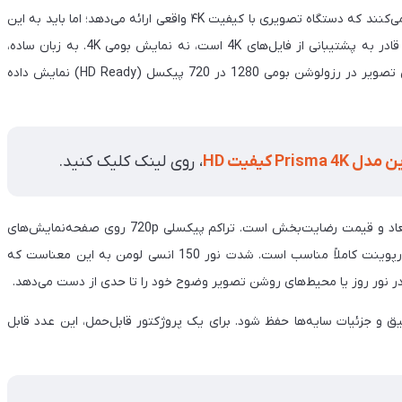
بسیاری از کاربران با دیدن عبارت «4K» در نام این محصول تصور می‌کنند که دستگاه تصویری با کیفیت ۴K واقعی ارائه می‌دهد؛ اما باید به این
نکته توجه کرد که ویدیو پروژکتور گرین لاین مدل Prisma 4K قادر به پشتیبانی از فایل‌های 4K است، نه نمایش بومی 4K. به زبان ساده،
دستگاه می‌تواند ویدیوی 4K را دریافت و پردازش کند، اما خروجی تصویر در رزولوشن بومی 1280 در 720 پیکسل (HD Ready) نمایش داده
P کیفیت HD
، روی لینک کلیک کنید.
بااین‌حال، کیفیت تصویر در عمل برای ویدیو پروژکتوری با این ابعاد و قیمت رضایت‌بخش است. تراکم پیکسلی 720p روی صفحه‌نمایش‌های
بین ۳۰ تا ۱۲۰ اینچ، برای تماشای فیلم، انیمیشن و حتی ارائه پاورپوینت کاملاً مناسب است. شدت نور 150 انسی لومن به این معناست که
د؛ در نور روز یا محیط‌های روشن تصویر وضوح خود را تا حدی از دست می‌دهد.
 نسبتاً عمیق و جزئیات سایه‌ها حفظ شود. برای یک پروژکتور قابل‌حمل، این عدد قابل