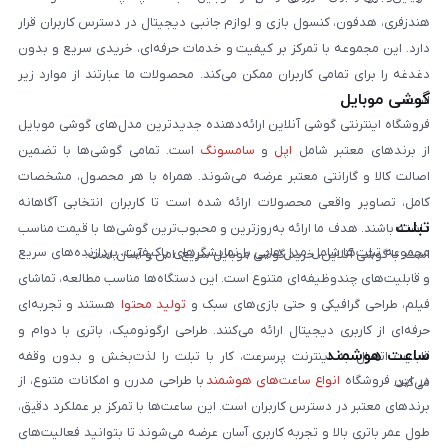
هندزفری، هدفون، کنسول بازی و لوازم جانبی دیجیتال در دسترس کاربران قرار
دارد. این مجموعه با تمرکز بر کیفیت و خدمات حرفه‌ای، خریدی سریع و بدون
دغدغه را برای تمامی کاربران ممکن می‌کند. محصولات ما عبارتند از موارد زیر
گوشی موبایل
است:
فروشگاه اینترنتی گوشی آنلاین ارائه‌دهنده جدیدترین مدل‌های گوشی موبایل
از برندهای معتبر شامل
اپل
و
سامسونگ
است. تمامی گوشی‌ها با تضمین
اصالت کالا و گارانتی معتبر عرضه می‌شوند. همراه با هر محصول، مشخصات
کامل، تصاویر واقعی محصولات ارائه شده است تا کاربران انتخابی آگاهانه
تبلت
داشته باشند. هدف ما ارائه به‌روزترین و محبوب‌ترین گوشی‌ها با قیمت مناسب
مجموعه تبلت‌ها شامل مدل‌هایی با نمایشگرهای باکیفیت، پردازنده‌های سریع
است. با گوشی آنلاین، خرید گوشی موبایل سریع، امن و آسان است.
و قابلیت‌های چندوظیفه‌ای متنوع است. این دستگاه‌ها مناسب مطالعه، تماشای
فیلم، طراحی گرافیکی و حتی بازی‌های سبک و
تولید محتوا
هستند و تجربه‌ای
حرفه‌ای از کاربری دیجیتال ارائه می‌کنند. طراحی ارگونومیک، باتری با دوام و
ساعت هوشمند
قابلیت اتصال به اینترنت پرسرعت، کار با تبلت را لذت‌بخش و بدون وقفه
در این فروشگاه
انواع ساعت‌های هوشمند
با طراحی مدرن و امکانات متنوع، از
می‌کند.
برندهای معتبر در دسترس کاربران است. این ساعت‌ها با تمرکز بر عملکرد دقیق،
طول عمر باتری بالا و تجربه کاربری آسان عرضه می‌شوند تا بتوانید فعالیت‌های