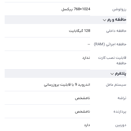
رزولوشن
1024×768 پیکسل
حافظه و رم
حافظه داخلی
128 گیگابایت
حافظه اجرائی (RAM)
--
قابلیت نصب کارت
ندارد
حافظه
پلتفرم
سیستم عامل
اندروید 9 با قابلیت بروزرسانی
تراشه
نامشخص
پردازنده
نامشخص
دوربین
دارد