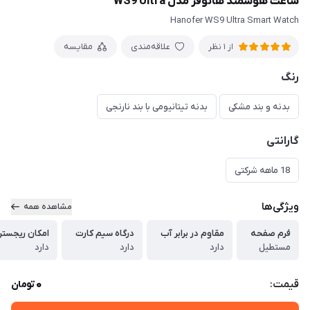
ساعت هوشمند هانوفر مدل WS9 Ultra
Hanofer WS9 Ultra Smart Watch
علاقه‌مندی
مقایسه
از 1 نظر
رنگ
بدنه و بند مشکی
بدنه تیتانیومی با بند نارنجی
گارانتی
18 ماهه شرکتی
ویژگی‌ها
مشاهده همه
فرم صفحه
مقاوم در برابر آب
درگاه سیم کارت
امکان ریجست
مستطیل
دارد
دارد
دارد
0
قیمت:
تومان