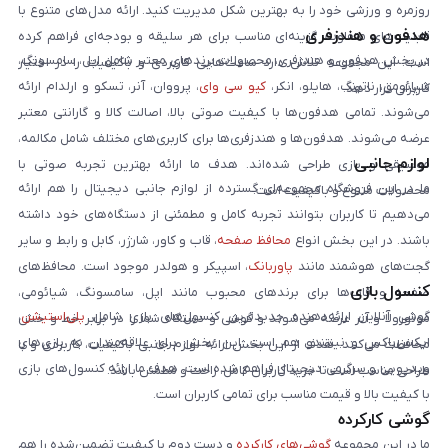
روزمره و ورزشی خود را به بهترین شکل مدیریت کنید. ارائه مدل‌های متنوع با
هدفون و هندزفری
قابلیت‌های متفاوت، گزینه‌ای مناسب برای هر سلیقه و بودجه‌ای فراهم کرده
در بخش هدفون و هندزفری، محصولات برندهای معتبر شامل اپل، سامسونگ،
است. این مجموعه تلاش دارد ساعت‌هایی کاربردی و باکیفیت را در اختیار
شیائومی، ناتینگ، هایلو، انکر،
کیو سی وای
، پرووان، آنر، تسکو و ارلدام ارائه
کاربران قرار دهد.
می‌شوند. تمامی هدفون‌ها با کیفیت صوتی بالا، اصالت کالا و گارانتی معتبر
عرضه می‌شوند. هدفون‌ها و هندزفری‌ها برای کاربری‌های مختلف شامل مکالمه،
لوازم جانبی
موسیقی و بازی طراحی شده‌اند. هدف ما ارائه بهترین تجربه صوتی با
ما در این فروشگاه مجموعه‌ای گسترده از لوازم جانبی دیجیتال را هم ارائه
محصولات متنوع و باکیفیت است.
می‌دهیم تا کاربران بتوانند تجربه کامل و مطمئنی از دستگاه‌های خود داشته
باشند. در این بخش انواع
محافظ صفحه
، قاب و کاور، شارژر، کابل و رابط و سایر
گجت‌های هوشمند مانند
پاوربانک
، اسپیکر و هولدر موجود است. محافظ‌های
کنسول بازی
صفحه و قاب‌ها برای برندهای محبوب مانند اپل، سامسونگ، شیائومی،
گوشی آنلاین ارائه‌دهنده جدیدترین کنسول‌های بازی شامل
پلی‌استیشن
،
موتورولا و آنر عرضه می‌شوند و گوشی و دستگاه شما را در برابر خط و خش
ایکس‌باکس و نینتندو هم است. این بخش برای علاقه‌مندان به بازی‌های
محافظت می‌کنند. هدف از این بخش ارائه لوازم جانبی باکیفیت، کاربردی و با
ویدیویی و سرگرمی دیجیتال فراهم شده است. هدف ما ارائه کنسول‌های بازی
طراحی مناسب است تا خرید کاربران کامل، راحت و مطمئن باشد.
با کیفیت بالا و قیمت مناسب برای تمامی کاربران است.
گوشی کارکرده
ما در این مجموعه
گوشی‌های کارکرده
و دست دوم با کیفیت تضمین‌شده را هم