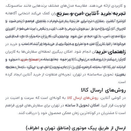
و کاربردی ارائه می‌دهند. مقایسه مدل‌های مختلف برندهایی مانند سامسونگ،
تجربه خرید آنلاین امن و سریع
اپل، شیائومی و سایر برندهای معتبر به کاربران کمک می‌کند انتخابی آگاهانه
داشته باشند. مقالات تحلیلی ما تنها به مشخصات ظاهری محدود نمی‌شود و
گوشی آنلاین بستری امن برای خرید اینترنتی لوازم دیجیتال فراهم کرده است تا
تجربه کاربری واقعی را نیز پوشش می‌دهد. این رویکرد باعث می‌شود کاربران
کاربران با آرامش خاطر سفارش خود را ثبت کنند. تمامی پرداخت‌ها از طریق
بتوانند متناسب با بودجه و نیاز خود بهترین گزینه را انتخاب کنند. هدف از این
درگاه‌های امن بانکی انجام می‌شود و اطلاعات کاربران به‌طور کامل محافظت
محتواها، افزایش آگاهی مخاطبان و جلوگیری از خریدهای اشتباه است.
می‌گردد. رابط کاربری ساده و سریع سایت باعث می‌شود فرآیند انتخاب و خرید در
راهنمای خرید
کوتاه‌ترین زمان ممکن انجام شود. امکان پیگیری لحظه‌ای سفارش‌ها به کاربران
کمک می‌کند از وضعیت ارسال کالای خود مطلع باشند. بسته‌بندی اصولی و
کاربران محترم فروشگاه می‌توانند با مراجعه به صفحه «
راهنمای خرید
»، نحوه و
استاندارد کالاها، سلامت محصول را تا زمان تحویل تضمین می‌کند. ارسال سریع،
فرایند خرید از سایت گوشی آنلاین را به‌صورت کامل و با زبانی ساده مطالعه
به‌ویژه تحویل سه‌ساعته در تهران، تجربه‌ای متفاوت از خرید آنلاین ایجاد کرده
نمایند.
است.
روش‌های ارسال کالا
در گوشی آنلاین،
روش‌های ارسال کالا
به گونه‌ای است که سرعت و امنیت در
اولویت قرار گیرد.
امکان تحویل 3 ساعته
در تهران برای سفارش‌های فوری فراهم
است تا مشتریان در کوتاه‌ترین زمان ممکن محصول خود را دریافت کنند.
ارسال از طریق پیک موتوری (مناطق تهران و اطراف)