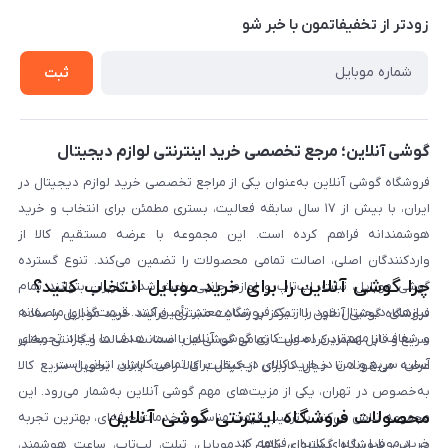
حریم خصوصی
زودتر از تخفیفاتمون با خبر شو
روش ارسال کالا در گوشی آنلاین
خرید سازمانی
روش بازگردانی کالا
ثبت
لیست محصولات
پرسش‌های متداول
بلاگ
گوشی آنلاین؛ مرجع تخصصی خرید اینترنتی لوازم دیجیتال
فروشگاه گوشی آنلاین به‌عنوان یکی از مراجع تخصصی خرید لوازم دیجیتال در
ایران، با بیش از ۱۷ سال سابقه فعالیت، بستری مطمئن برای انتخاب و خرید
هوشمندانه فراهم کرده است. این مجموعه با عرضه مستقیم کالا از
واردکنندگان اصلی، اصالت تمامی محصولات را تضمین می‌کند. تنوع گسترده
چرا گوشی آنلاین را برای خرید موبایل انتخاب کنید؟
گوشی موبایل، تبلت، لپ‌تاپ و لوازم جانبی باعث شده کاربران بتوانند تمام
نیازهای دیجیتال خود را از یک فروشگاه معتبر تأمین کنند. قیمت‌گذاری منصفانه
فروشگاه گوشی آنلاین با تمرکز بر رضایت مشتری، فرآیند خرید موبایل را ساده،
و شفاف از مهم‌ترین اصول کاری گوشی آنلاین است. هدف ما ایجاد تجربه‌ای
سریع و قابل اعتماد کرده است. تمامی گوشی‌ها با ضمانت اصالت و گارانتی معتبر
آسان، سریع و امن در خرید کالای دیجیتال برای تمامی کاربران ایرانی است.
عرضه می‌شوند تا خیال کاربران از کیفیت کالا راحت باشد. تحویل سریع کالا
به‌خصوص در تهران، یکی از مزیت‌های مهم گوشی آنلاین به‌شمار می‌رود. این
محصولات فروشگاه اینترنتی گوشی آنلاین
مجموعه تلاش می‌کند با ترکیب قیمت مناسب و خدمات حرفه‌ای، بهترین تجربه
خرید موبایل را برای کاربران فراهم کند.
در این فروشگاه گستره‌ای کامل از موبایل، تبلت، لپ‌تاپ، ساعت هوشمند،