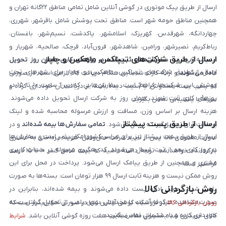
ارسال از طریق پیک موتوری در گوشی آنلاین شامل تمامی مناطق ۲۲گانه تهران و
همچنین مناطق حومه شهر است. مناطق تحت پوشش شامل باقرشهر، شهرری،
چهاردانگه، شهرقدس، کهریزک، اسلامشهر، پاکدشت، نسیم‌شهر، باغستان،
رباط‌کریم، نصیرشهر، ورامین، شاهدشهر، فرون‌آباد، قرچک، صالحیه، شهریار و
ارسال از طریق شرکت‌های تیپاکس، ماهکس و چاپار
اندیشه می‌شود.
سفارش‌های ثبت‌شده در روزهای کاری همان روز تحویل
ارسال از طریق شرکت‌های تیپاکس، ماهکس و چاپار برای شهرهای تحت
داده می‌شوند
و ارائه کارت شناسایی هنگام دریافت کالا الزامی است. در صورتی
پوشش این شرکت‌ها فراهم است. سفارش‌هایی که بین ساعت ۱۰ تا ۱۵ در
که پلمپ بسته مخدوش یا آسیب دیده باشد، از دریافت آن خودداری کرده و
روزهای کاری ثبت شوند، همان روز به شرکت ارسال تحویل داده می‌شوند.
سریعاً با پشتیبانی تماس بگیرید.
هزینه ارسال بر اساس وزن، مسافت و ارزش مرسوله محاسبه شده و لینک
ارسال از طریق پست پیشتاز
پرداخت برای تحویل‌گیرنده ارسال می‌شود.
تمامی سفارش‌ها بیمه شده‌اند
و در
ارسال از طریق پست پیشتاز نیز برای سراسر کشور امکان‌پذیر است و سفارش‌ها
صورت مفقودی کالا، پس از تایید شرکت حمل‌ونقل، هزینه پرداختی به مشتری
در روز کاری بعد از ثبت، ارسال می‌شوند. کد رهگیری مرسوله در حساب کاربری
بازگردانده خواهد شد. توجه داشته باشید که بیمه شامل کسر ۱۰ تا ۱۵ درصد
مشتری و همچنین از طریق پیامک ارسال می‌شود. پرداخت در محل برای این
فرانشیز است.
روش ممکن نیست و هزینه ثابت ارسال ۹۹ هزار تومان است. بسته‌ها به صورت
روش بازگردانی کالا
پلمپ شده تحویل اداره پست داده می‌شوند و بیمه شده‌اند، بنابراین در
صورت مشاهده هرگونه آسیب یا مخدوش بودن پلمپ، از تحویل گرفتن بسته
روش بازگردانی کالا
در فروشگاه گوشی آنلاین تنها در صورتی امکان‌پذیر است که
خودداری کرده و با پشتیبانی تماس بگیرید.
کالای خریداری شده مشمول مفاد ضمانت هفت روزه گوشی آنلاین باشد.
شرایط