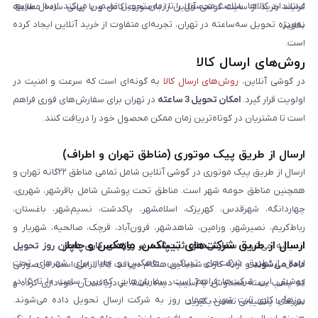
استاندارد کالاها، سلامت محصول را تا زمان تحویل تضمین می‌کند. ارسال سریع،
فرایند خرید از سایت گوشی آنلاین را به‌صورت کامل و با زبانی ساده مطالعه
به‌ویژه تحویل سه‌ساعته در تهران، تجربه‌ای متفاوت از خرید آنلاین ایجاد کرده
نمایند.
است.
روش‌های ارسال کالا
در گوشی آنلاین،
روش‌های ارسال کالا
به گونه‌ای است که سرعت و امنیت در
اولویت قرار گیرد.
امکان تحویل 3 ساعته
در تهران برای سفارش‌های فوری فراهم
است تا مشتریان در کوتاه‌ترین زمان ممکن محصول خود را دریافت کنند.
ارسال از طریق پیک موتوری (مناطق تهران و اطراف)
ارسال از طریق پیک موتوری در گوشی آنلاین شامل تمامی مناطق ۲۲گانه تهران و
همچنین مناطق حومه شهر است. مناطق تحت پوشش شامل باقرشهر، شهرری،
چهاردانگه، شهرقدس، کهریزک، اسلامشهر، پاکدشت، نسیم‌شهر، باغستان،
رباط‌کریم، نصیرشهر، ورامین، شاهدشهر، فرون‌آباد، قرچک، صالحیه، شهریار و
ارسال از طریق شرکت‌های تیپاکس، ماهکس و چاپار
اندیشه می‌شود.
سفارش‌های ثبت‌شده در روزهای کاری همان روز تحویل
ارسال از طریق شرکت‌های تیپاکس، ماهکس و چاپار برای شهرهای تحت
داده می‌شوند
و ارائه کارت شناسایی هنگام دریافت کالا الزامی است. در صورتی
پوشش این شرکت‌ها فراهم است. سفارش‌هایی که بین ساعت ۱۰ تا ۱۵ در
که پلمپ بسته مخدوش یا آسیب دیده باشد، از دریافت آن خودداری کرده و
روزهای کاری ثبت شوند، همان روز به شرکت ارسال تحویل داده می‌شوند.
سریعاً با پشتیبانی تماس بگیرید.