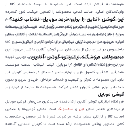
هوشمندانه فراهم کرده است. این مجموعه با عرضه مستقیم کالا از
واردکنندگان اصلی، اصالت تمامی محصولات را تضمین می‌کند. تنوع گسترده
چرا گوشی آنلاین را برای خرید موبایل انتخاب کنید؟
گوشی موبایل، تبلت، لپ‌تاپ و لوازم جانبی باعث شده کاربران بتوانند تمام
نیازهای دیجیتال خود را از یک فروشگاه معتبر تأمین کنند. قیمت‌گذاری منصفانه
فروشگاه گوشی آنلاین با تمرکز بر رضایت مشتری، فرآیند خرید موبایل را ساده،
و شفاف از مهم‌ترین اصول کاری گوشی آنلاین است. هدف ما ایجاد تجربه‌ای
سریع و قابل اعتماد کرده است. تمامی گوشی‌ها با ضمانت اصالت و گارانتی معتبر
آسان، سریع و امن در خرید کالای دیجیتال برای تمامی کاربران ایرانی است.
عرضه می‌شوند تا خیال کاربران از کیفیت کالا راحت باشد. تحویل سریع کالا
به‌خصوص در تهران، یکی از مزیت‌های مهم گوشی آنلاین به‌شمار می‌رود. این
محصولات فروشگاه اینترنتی گوشی آنلاین
مجموعه تلاش می‌کند با ترکیب قیمت مناسب و خدمات حرفه‌ای، بهترین تجربه
خرید موبایل را برای کاربران فراهم کند.
در این فروشگاه گستره‌ای کامل از موبایل، تبلت، لپ‌تاپ، ساعت هوشمند،
هندزفری، هدفون، کنسول بازی و لوازم جانبی دیجیتال در دسترس کاربران قرار
دارد. این مجموعه با تمرکز بر کیفیت و خدمات حرفه‌ای، خریدی سریع و بدون
دغدغه را برای تمامی کاربران ممکن می‌کند. محصولات ما عبارتند از موارد زیر
گوشی موبایل
است:
فروشگاه اینترنتی گوشی آنلاین ارائه‌دهنده جدیدترین مدل‌های گوشی موبایل
از برندهای معتبر شامل
اپل
و
سامسونگ
است. تمامی گوشی‌ها با تضمین
اصالت کالا و گارانتی معتبر عرضه می‌شوند. همراه با هر محصول، مشخصات
کامل، تصاویر واقعی محصولات ارائه شده است تا کاربران انتخابی آگاهانه