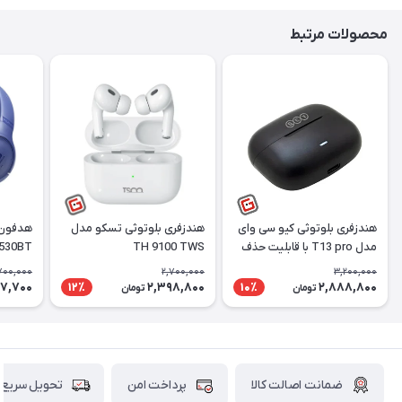
محصولات مرتبط
هندزفری بلوتوثی کیو سی وای
هندزفری بلوتوثی تسکو مدل
هدفون 
مدل T13 pro با قابلیت حذف
TH 9100 TWS
 530BT
نویز
700,000
2,700,000
3,200,000
87,700
2,398,800
2,888,800
12٪
10٪
تومان
تومان
ضمانت اصالت کالا
پرداخت امن
تحویل سریع