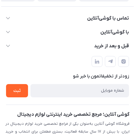
تماس با گوشی‌آنلاین
۰۲۱91001221
با گوشی‌آنلاین
info@gooshi.online
درباره ما
قبل و بعد از خرید
تهران، خیابان جمهوری، پاساژعلاءالدین، طبقه پنجم، واحد 564
تماس با ما
نحوه خرید از گوشی آنلاین
حساب کاربری
شرایط ضمانت هفت روزه
حریم خصوصی
زودتر از تخفیفاتمون با خبر شو
روش ارسال کالا در گوشی آنلاین
خرید سازمانی
روش بازگردانی کالا
ثبت
لیست محصولات
پرسش‌های متداول
بلاگ
گوشی آنلاین؛ مرجع تخصصی خرید اینترنتی لوازم دیجیتال
فروشگاه گوشی آنلاین به‌عنوان یکی از مراجع تخصصی خرید لوازم دیجیتال در
ایران، با بیش از ۱۷ سال سابقه فعالیت، بستری مطمئن برای انتخاب و خرید