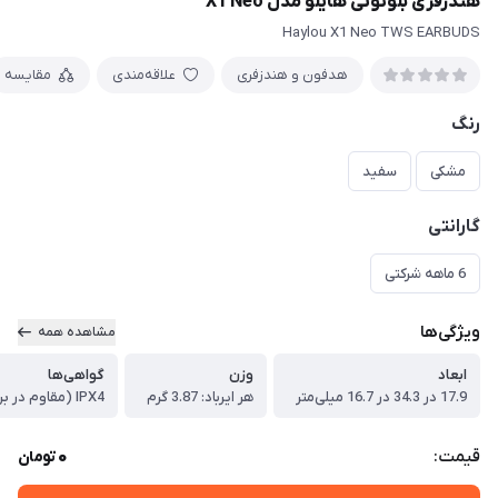
هندزفری بلوتوثی هایلو مدل X1 Neo
Haylou X1 Neo TWS EARBUDS
هدفون و هندزفری
علاقه‌مندی
مقایسه
رنگ
مشکی
سفید
گارانتی
6 ماهه شرکتی
ویژگی‌ها
مشاهده همه
ابعاد
وزن
گواهی‌ها
17.9 در 34.3 در 16.7 میلی‌متر
هر ایرباد: 3.87 گرم
IPX4 (مقاوم در برابر پاشش آب)
0
قیمت:
تومان