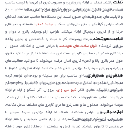
تبلت
داشته باشند. هدف ما ارائه به‌روزترین و محبوب‌ترین گوشی‌ها با قیمت مناسب
مجموعه تبلت‌ها شامل مدل‌هایی با نمایشگرهای باکیفیت، پردازنده‌های سریع
است. با گوشی آنلاین، خرید گوشی موبایل سریع، امن و آسان است.
و قابلیت‌های چندوظیفه‌ای متنوع است. این دستگاه‌ها مناسب مطالعه، تماشای
فیلم، طراحی گرافیکی و حتی بازی‌های سبک و
تولید محتوا
هستند و تجربه‌ای
حرفه‌ای از کاربری دیجیتال ارائه می‌کنند. طراحی ارگونومیک، باتری با دوام و
ساعت هوشمند
قابلیت اتصال به اینترنت پرسرعت، کار با تبلت را لذت‌بخش و بدون وقفه
در این فروشگاه
انواع ساعت‌های هوشمند
با طراحی مدرن و امکانات متنوع، از
می‌کند.
برندهای معتبر در دسترس کاربران است. این ساعت‌ها با تمرکز بر عملکرد دقیق،
طول عمر باتری بالا و تجربه کاربری آسان عرضه می‌شوند تا بتوانید فعالیت‌های
روزمره و ورزشی خود را به بهترین شکل مدیریت کنید. ارائه مدل‌های متنوع با
هدفون و هندزفری
قابلیت‌های متفاوت، گزینه‌ای مناسب برای هر سلیقه و بودجه‌ای فراهم کرده
در بخش هدفون و هندزفری، محصولات برندهای معتبر شامل اپل، سامسونگ،
است. این مجموعه تلاش دارد ساعت‌هایی کاربردی و باکیفیت را در اختیار
شیائومی، ناتینگ، هایلو، انکر،
کیو سی وای
، پرووان، آنر، تسکو و ارلدام ارائه
کاربران قرار دهد.
می‌شوند. تمامی هدفون‌ها با کیفیت صوتی بالا، اصالت کالا و گارانتی معتبر
عرضه می‌شوند. هدفون‌ها و هندزفری‌ها برای کاربری‌های مختلف شامل مکالمه،
لوازم جانبی
موسیقی و بازی طراحی شده‌اند. هدف ما ارائه بهترین تجربه صوتی با
ما در این فروشگاه مجموعه‌ای گسترده از لوازم جانبی دیجیتال را هم ارائه
محصولات متنوع و باکیفیت است.
می‌دهیم تا کاربران بتوانند تجربه کامل و مطمئنی از دستگاه‌های خود داشته