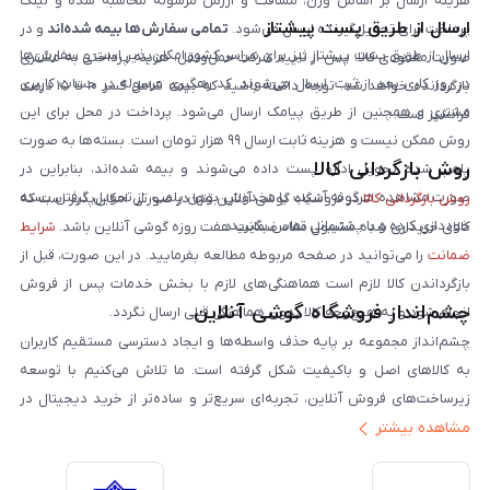
هزینه ارسال بر اساس وزن، مسافت و ارزش مرسوله محاسبه شده و لینک
ارسال از طریق پست پیشتاز
پرداخت برای تحویل‌گیرنده ارسال می‌شود.
تمامی سفارش‌ها بیمه شده‌اند
و در
ارسال از طریق پست پیشتاز نیز برای سراسر کشور امکان‌پذیر است و سفارش‌ها
صورت مفقودی کالا، پس از تایید شرکت حمل‌ونقل، هزینه پرداختی به مشتری
در روز کاری بعد از ثبت، ارسال می‌شوند. کد رهگیری مرسوله در حساب کاربری
بازگردانده خواهد شد. توجه داشته باشید که بیمه شامل کسر ۱۰ تا ۱۵ درصد
مشتری و همچنین از طریق پیامک ارسال می‌شود. پرداخت در محل برای این
فرانشیز است.
روش ممکن نیست و هزینه ثابت ارسال ۹۹ هزار تومان است. بسته‌ها به صورت
روش بازگردانی کالا
پلمپ شده تحویل اداره پست داده می‌شوند و بیمه شده‌اند، بنابراین در
صورت مشاهده هرگونه آسیب یا مخدوش بودن پلمپ، از تحویل گرفتن بسته
روش بازگردانی کالا
در فروشگاه گوشی آنلاین تنها در صورتی امکان‌پذیر است که
خودداری کرده و با پشتیبانی تماس بگیرید.
کالای خریداری شده مشمول مفاد ضمانت هفت روزه گوشی آنلاین باشد.
شرایط
ضمانت
را می‌توانید در صفحه مربوطه مطالعه بفرمایید. در این صورت، قبل از
بازگرداندن کالا لازم است هماهنگی‌های لازم با بخش خدمات پس از فروش
چشم‌انداز فروشگاه گوشی آنلاین
انجام شود و به هیچ‌وجه کالا بدون هماهنگی قبلی ارسال نگردد.
چشم‌انداز مجموعه بر پایه حذف واسطه‌ها و ایجاد دسترسی مستقیم کاربران
به کالاهای اصل و باکیفیت شکل گرفته است. ما تلاش می‌کنیم با توسعه
زیرساخت‌های فروش آنلاین، تجربه‌ای سریع‌تر و ساده‌تر از خرید دیجیتال در
مشاهده بیشتر
ایران ارائه دهیم. تبدیل‌شدن به مرجعی قابل اعتماد برای خرید کالای دیجیتال،
یکی از اهداف اصلی این مجموعه است. تمرکز بر رضایت مشتری، نوآوری در
خدمات و به‌روزرسانی مداوم محصولات، مسیر ما را روشن‌تر می‌کند. ما باور