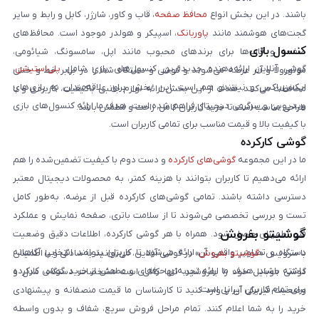
باشند. در این بخش انواع
محافظ صفحه
، قاب و کاور، شارژر، کابل و رابط و سایر
گجت‌های هوشمند مانند
پاوربانک
، اسپیکر و هولدر موجود است. محافظ‌های
کنسول بازی
صفحه و قاب‌ها برای برندهای محبوب مانند اپل، سامسونگ، شیائومی،
گوشی آنلاین ارائه‌دهنده جدیدترین کنسول‌های بازی شامل
پلی‌استیشن
،
موتورولا و آنر عرضه می‌شوند و گوشی و دستگاه شما را در برابر خط و خش
ایکس‌باکس و نینتندو هم است. این بخش برای علاقه‌مندان به بازی‌های
محافظت می‌کنند. هدف از این بخش ارائه لوازم جانبی باکیفیت، کاربردی و با
ویدیویی و سرگرمی دیجیتال فراهم شده است. هدف ما ارائه کنسول‌های بازی
طراحی مناسب است تا خرید کاربران کامل، راحت و مطمئن باشد.
با کیفیت بالا و قیمت مناسب برای تمامی کاربران است.
گوشی کارکرده
ما در این مجموعه
گوشی‌های کارکرده
و دست دوم با کیفیت تضمین‌شده را هم
ارائه می‌دهیم تا کاربران بتوانند با هزینه کمتر، به محصولات دیجیتال معتبر
دسترسی داشته باشند. تمامی گوشی‌های کارکرده قبل از عرضه، به‌طور کامل
تست و بررسی تخصصی می‌شوند تا از سلامت باتری، صفحه نمایش و عملکرد
گوشیتو بفروش
فنی اطمینان حاصل شود. همراه با هر گوشی کارکرده، اطلاعات دقیق وضعیت
دستگاه و تصاویر واقعی آن ارائه می‌شود تا کاربران بتوانند انتخابی آگاهانه
با سرویس «
گوشیتو بفروش
» در گوشی آنلاین، می‌توانید به‌سادگی و با اطمینان
داشته باشند. هدف ما ارائه تجربه‌ای حرفه‌ای و مطمئن از خرید گوشی کارکرده
گوشی موبایل خود را بفروشید. تنها کافی است مشخصات دستگاه، مدل و
برای تمام کاربران ایرانی است.
وضعیت فیزیکی آن را وارد کنید تا کارشناسان ما قیمت منصفانه و پیشنهادی
خرید را به شما اعلام کنند. تمام مراحل فروش سریع، شفاف و بدون واسطه