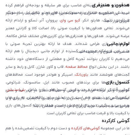
هدفون و هندزفری
قابلیت‌های متفاوت، گزینه‌ای مناسب برای هر سلیقه و بودجه‌ای فراهم کرده
در بخش هدفون و هندزفری، محصولات برندهای معتبر شامل اپل، سامسونگ،
است. این مجموعه تلاش دارد ساعت‌هایی کاربردی و باکیفیت را در اختیار
شیائومی، ناتینگ، هایلو، انکر،
کیو سی وای
، پرووان، آنر، تسکو و ارلدام ارائه
کاربران قرار دهد.
می‌شوند. تمامی هدفون‌ها با کیفیت صوتی بالا، اصالت کالا و گارانتی معتبر
عرضه می‌شوند. هدفون‌ها و هندزفری‌ها برای کاربری‌های مختلف شامل مکالمه،
لوازم جانبی
موسیقی و بازی طراحی شده‌اند. هدف ما ارائه بهترین تجربه صوتی با
ما در این فروشگاه مجموعه‌ای گسترده از لوازم جانبی دیجیتال را هم ارائه
محصولات متنوع و باکیفیت است.
می‌دهیم تا کاربران بتوانند تجربه کامل و مطمئنی از دستگاه‌های خود داشته
باشند. در این بخش انواع
محافظ صفحه
، قاب و کاور، شارژر، کابل و رابط و سایر
گجت‌های هوشمند مانند
پاوربانک
، اسپیکر و هولدر موجود است. محافظ‌های
کنسول بازی
صفحه و قاب‌ها برای برندهای محبوب مانند اپل، سامسونگ، شیائومی،
گوشی آنلاین ارائه‌دهنده جدیدترین کنسول‌های بازی شامل
پلی‌استیشن
،
موتورولا و آنر عرضه می‌شوند و گوشی و دستگاه شما را در برابر خط و خش
ایکس‌باکس و نینتندو هم است. این بخش برای علاقه‌مندان به بازی‌های
محافظت می‌کنند. هدف از این بخش ارائه لوازم جانبی باکیفیت، کاربردی و با
ویدیویی و سرگرمی دیجیتال فراهم شده است. هدف ما ارائه کنسول‌های بازی
طراحی مناسب است تا خرید کاربران کامل، راحت و مطمئن باشد.
با کیفیت بالا و قیمت مناسب برای تمامی کاربران است.
گوشی کارکرده
ما در این مجموعه
گوشی‌های کارکرده
و دست دوم با کیفیت تضمین‌شده را هم