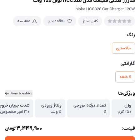
شارژر فندکی هیسکا مدل HCC328 توان 120 وات
hiska HCC328 Car Charger 120W
کابل شارژ
علاقه‌مندی
مقایسه
رنگ
خاکستری
گارانتی
6 ماهه
ویژگی‌ها
مشاهده همه
وزن
تعداد درگاه خروجی
ولتاژ ورودی
شدت جریان خروج
۲۵۰ گرم
3
۵ ولت
3,449,900
قیمت:
تومان