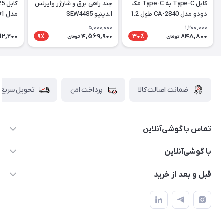
کابل Type-C به Type-C مک
چند راهی برق و شارژر وایرلس
دودو مدل CA-2840 طول 1.2
الدینیو SEW4485
مدل Ls901
متر
5,000,000
1,200,000
12,200
4,569,900
848,800
9٪
30٪
تومان
تومان
ضمانت اصالت کالا
پرداخت امن
تحویل سریع
تماس با گوشی‌آنلاین
۰۲۱91001221
با گوشی‌آنلاین
info@gooshi.online
درباره ما
قبل و بعد از خرید
تهران، خیابان جمهوری، پاساژعلاءالدین، طبقه پنجم، واحد 564
تماس با ما
نحوه خرید از گوشی آنلاین
حساب کاربری
شرایط ضمانت هفت روزه