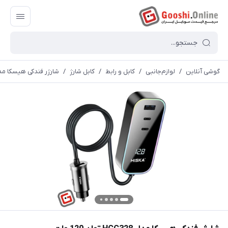
گوشی آنلاین
/
لوازم‌جانبی
/
کابل و رابط
/
کابل شارژ
/
شارژر فندکی هیسکا مدل HCC328 توان 120