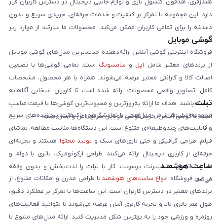
هندزفری، هدفون، کنسول بازی و لوازم جانبی دیجیتال در دسترس کاربران قرار
دارد. این مجموعه با تمرکز بر کیفیت و خدمات حرفه‌ای، خریدی سریع و بدون
دغدغه را برای تمامی کاربران ممکن می‌کند. محصولات ما عبارتند از موارد زیر
گوشی موبایل
است:
فروشگاه اینترنتی گوشی آنلاین ارائه‌دهنده جدیدترین مدل‌های گوشی موبایل
از برندهای معتبر شامل
اپل
و
سامسونگ
است. تمامی گوشی‌ها با تضمین
اصالت کالا و گارانتی معتبر عرضه می‌شوند. همراه با هر محصول، مشخصات
کامل، تصاویر واقعی محصولات ارائه شده است تا کاربران انتخابی آگاهانه
تبلت
داشته باشند. هدف ما ارائه به‌روزترین و محبوب‌ترین گوشی‌ها با قیمت مناسب
مجموعه تبلت‌ها شامل مدل‌هایی با نمایشگرهای باکیفیت، پردازنده‌های سریع
است. با گوشی آنلاین، خرید گوشی موبایل سریع، امن و آسان است.
و قابلیت‌های چندوظیفه‌ای متنوع است. این دستگاه‌ها مناسب مطالعه، تماشای
فیلم، طراحی گرافیکی و حتی بازی‌های سبک و
تولید محتوا
هستند و تجربه‌ای
حرفه‌ای از کاربری دیجیتال ارائه می‌کنند. طراحی ارگونومیک، باتری با دوام و
ساعت هوشمند
قابلیت اتصال به اینترنت پرسرعت، کار با تبلت را لذت‌بخش و بدون وقفه
در این فروشگاه
انواع ساعت‌های هوشمند
با طراحی مدرن و امکانات متنوع، از
می‌کند.
برندهای معتبر در دسترس کاربران است. این ساعت‌ها با تمرکز بر عملکرد دقیق،
طول عمر باتری بالا و تجربه کاربری آسان عرضه می‌شوند تا بتوانید فعالیت‌های
روزمره و ورزشی خود را به بهترین شکل مدیریت کنید. ارائه مدل‌های متنوع با