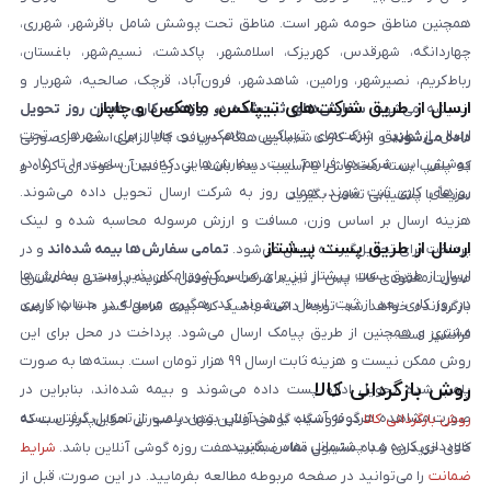
همچنین مناطق حومه شهر است. مناطق تحت پوشش شامل باقرشهر، شهرری،
چهاردانگه، شهرقدس، کهریزک، اسلامشهر، پاکدشت، نسیم‌شهر، باغستان،
رباط‌کریم، نصیرشهر، ورامین، شاهدشهر، فرون‌آباد، قرچک، صالحیه، شهریار و
ارسال از طریق شرکت‌های تیپاکس، ماهکس و چاپار
اندیشه می‌شود.
سفارش‌های ثبت‌شده در روزهای کاری همان روز تحویل
ارسال از طریق شرکت‌های تیپاکس، ماهکس و چاپار برای شهرهای تحت
داده می‌شوند
و ارائه کارت شناسایی هنگام دریافت کالا الزامی است. در صورتی
پوشش این شرکت‌ها فراهم است. سفارش‌هایی که بین ساعت ۱۰ تا ۱۵ در
که پلمپ بسته مخدوش یا آسیب دیده باشد، از دریافت آن خودداری کرده و
روزهای کاری ثبت شوند، همان روز به شرکت ارسال تحویل داده می‌شوند.
سریعاً با پشتیبانی تماس بگیرید.
هزینه ارسال بر اساس وزن، مسافت و ارزش مرسوله محاسبه شده و لینک
ارسال از طریق پست پیشتاز
پرداخت برای تحویل‌گیرنده ارسال می‌شود.
تمامی سفارش‌ها بیمه شده‌اند
و در
ارسال از طریق پست پیشتاز نیز برای سراسر کشور امکان‌پذیر است و سفارش‌ها
صورت مفقودی کالا، پس از تایید شرکت حمل‌ونقل، هزینه پرداختی به مشتری
در روز کاری بعد از ثبت، ارسال می‌شوند. کد رهگیری مرسوله در حساب کاربری
بازگردانده خواهد شد. توجه داشته باشید که بیمه شامل کسر ۱۰ تا ۱۵ درصد
مشتری و همچنین از طریق پیامک ارسال می‌شود. پرداخت در محل برای این
فرانشیز است.
روش ممکن نیست و هزینه ثابت ارسال ۹۹ هزار تومان است. بسته‌ها به صورت
روش بازگردانی کالا
پلمپ شده تحویل اداره پست داده می‌شوند و بیمه شده‌اند، بنابراین در
صورت مشاهده هرگونه آسیب یا مخدوش بودن پلمپ، از تحویل گرفتن بسته
روش بازگردانی کالا
در فروشگاه گوشی آنلاین تنها در صورتی امکان‌پذیر است که
خودداری کرده و با پشتیبانی تماس بگیرید.
کالای خریداری شده مشمول مفاد ضمانت هفت روزه گوشی آنلاین باشد.
شرایط
ضمانت
را می‌توانید در صفحه مربوطه مطالعه بفرمایید. در این صورت، قبل از