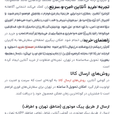
و کاربردی ارائه می‌دهند. مقایسه مدل‌های مختلف برندهایی مانند سامسونگ،
تجربه خرید آنلاین امن و سریع
اپل، شیائومی و سایر برندهای معتبر به کاربران کمک می‌کند انتخابی آگاهانه
داشته باشند. مقالات تحلیلی ما تنها به مشخصات ظاهری محدود نمی‌شود و
گوشی آنلاین بستری امن برای خرید اینترنتی لوازم دیجیتال فراهم کرده است تا
تجربه کاربری واقعی را نیز پوشش می‌دهد. این رویکرد باعث می‌شود کاربران
کاربران با آرامش خاطر سفارش خود را ثبت کنند. تمامی پرداخت‌ها از طریق
بتوانند متناسب با بودجه و نیاز خود بهترین گزینه را انتخاب کنند. هدف از این
درگاه‌های امن بانکی انجام می‌شود و اطلاعات کاربران به‌طور کامل محافظت
محتواها، افزایش آگاهی مخاطبان و جلوگیری از خریدهای اشتباه است.
می‌گردد. رابط کاربری ساده و سریع سایت باعث می‌شود فرآیند انتخاب و خرید در
راهنمای خرید
کوتاه‌ترین زمان ممکن انجام شود. امکان پیگیری لحظه‌ای سفارش‌ها به کاربران
کمک می‌کند از وضعیت ارسال کالای خود مطلع باشند. بسته‌بندی اصولی و
کاربران محترم فروشگاه می‌توانند با مراجعه به صفحه «
راهنمای خرید
»، نحوه و
استاندارد کالاها، سلامت محصول را تا زمان تحویل تضمین می‌کند. ارسال سریع،
فرایند خرید از سایت گوشی آنلاین را به‌صورت کامل و با زبانی ساده مطالعه
به‌ویژه تحویل سه‌ساعته در تهران، تجربه‌ای متفاوت از خرید آنلاین ایجاد کرده
نمایند.
است.
روش‌های ارسال کالا
در گوشی آنلاین،
روش‌های ارسال کالا
به گونه‌ای است که سرعت و امنیت در
اولویت قرار گیرد.
امکان تحویل 3 ساعته
در تهران برای سفارش‌های فوری فراهم
است تا مشتریان در کوتاه‌ترین زمان ممکن محصول خود را دریافت کنند.
ارسال از طریق پیک موتوری (مناطق تهران و اطراف)
ارسال از طریق پیک موتوری در گوشی آنلاین شامل تمامی مناطق ۲۲گانه تهران و