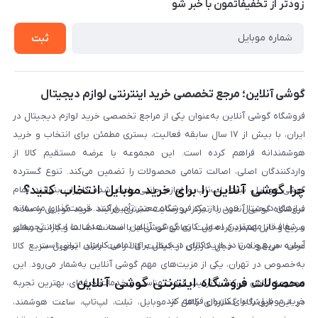
حریم خصوصی
زودتر از تخفیفاتمون با خبر شو
روش ارسال کالا در گوشی آنلاین
خرید سازمانی
روش بازگردانی کالا
ثبت
لیست محصولات
پرسش‌های متداول
بلاگ
گوشی آنلاین؛ مرجع تخصصی خرید اینترنتی لوازم دیجیتال
فروشگاه گوشی آنلاین به‌عنوان یکی از مراجع تخصصی خرید لوازم دیجیتال در
ایران، با بیش از ۱۷ سال سابقه فعالیت، بستری مطمئن برای انتخاب و خرید
هوشمندانه فراهم کرده است. این مجموعه با عرضه مستقیم کالا از
واردکنندگان اصلی، اصالت تمامی محصولات را تضمین می‌کند. تنوع گسترده
چرا گوشی آنلاین را برای خرید موبایل انتخاب کنید؟
گوشی موبایل، تبلت، لپ‌تاپ و لوازم جانبی باعث شده کاربران بتوانند تمام
نیازهای دیجیتال خود را از یک فروشگاه معتبر تأمین کنند. قیمت‌گذاری منصفانه
فروشگاه گوشی آنلاین با تمرکز بر رضایت مشتری، فرآیند خرید موبایل را ساده،
و شفاف از مهم‌ترین اصول کاری گوشی آنلاین است. هدف ما ایجاد تجربه‌ای
سریع و قابل اعتماد کرده است. تمامی گوشی‌ها با ضمانت اصالت و گارانتی معتبر
آسان، سریع و امن در خرید کالای دیجیتال برای تمامی کاربران ایرانی است.
عرضه می‌شوند تا خیال کاربران از کیفیت کالا راحت باشد. تحویل سریع کالا
به‌خصوص در تهران، یکی از مزیت‌های مهم گوشی آنلاین به‌شمار می‌رود. این
محصولات فروشگاه اینترنتی گوشی آنلاین
مجموعه تلاش می‌کند با ترکیب قیمت مناسب و خدمات حرفه‌ای، بهترین تجربه
خرید موبایل را برای کاربران فراهم کند.
در این فروشگاه گستره‌ای کامل از موبایل، تبلت، لپ‌تاپ، ساعت هوشمند،