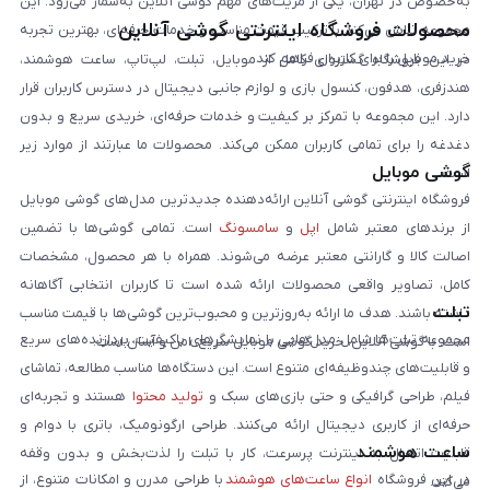
به‌خصوص در تهران، یکی از مزیت‌های مهم گوشی آنلاین به‌شمار می‌رود. این
محصولات فروشگاه اینترنتی گوشی آنلاین
مجموعه تلاش می‌کند با ترکیب قیمت مناسب و خدمات حرفه‌ای، بهترین تجربه
خرید موبایل را برای کاربران فراهم کند.
در این فروشگاه گستره‌ای کامل از موبایل، تبلت، لپ‌تاپ، ساعت هوشمند،
هندزفری، هدفون، کنسول بازی و لوازم جانبی دیجیتال در دسترس کاربران قرار
دارد. این مجموعه با تمرکز بر کیفیت و خدمات حرفه‌ای، خریدی سریع و بدون
دغدغه را برای تمامی کاربران ممکن می‌کند. محصولات ما عبارتند از موارد زیر
گوشی موبایل
است:
فروشگاه اینترنتی گوشی آنلاین ارائه‌دهنده جدیدترین مدل‌های گوشی موبایل
از برندهای معتبر شامل
اپل
و
سامسونگ
است. تمامی گوشی‌ها با تضمین
اصالت کالا و گارانتی معتبر عرضه می‌شوند. همراه با هر محصول، مشخصات
کامل، تصاویر واقعی محصولات ارائه شده است تا کاربران انتخابی آگاهانه
تبلت
داشته باشند. هدف ما ارائه به‌روزترین و محبوب‌ترین گوشی‌ها با قیمت مناسب
مجموعه تبلت‌ها شامل مدل‌هایی با نمایشگرهای باکیفیت، پردازنده‌های سریع
است. با گوشی آنلاین، خرید گوشی موبایل سریع، امن و آسان است.
و قابلیت‌های چندوظیفه‌ای متنوع است. این دستگاه‌ها مناسب مطالعه، تماشای
فیلم، طراحی گرافیکی و حتی بازی‌های سبک و
تولید محتوا
هستند و تجربه‌ای
حرفه‌ای از کاربری دیجیتال ارائه می‌کنند. طراحی ارگونومیک، باتری با دوام و
ساعت هوشمند
قابلیت اتصال به اینترنت پرسرعت، کار با تبلت را لذت‌بخش و بدون وقفه
در این فروشگاه
انواع ساعت‌های هوشمند
با طراحی مدرن و امکانات متنوع، از
می‌کند.