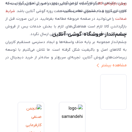
صورت مشاهده هرگونه آسیب یا مخدوش بودن پلمپ، از تحویل گرفتن بسته
روش بازگردانی کالا
در فروشگاه گوشی آنلاین تنها در صورتی امکان‌پذیر است که
خودداری کرده و با پشتیبانی تماس بگیرید.
کالای خریداری شده مشمول مفاد ضمانت هفت روزه گوشی آنلاین باشد.
شرایط
ضمانت
را می‌توانید در صفحه مربوطه مطالعه بفرمایید. در این صورت، قبل از
بازگرداندن کالا لازم است هماهنگی‌های لازم با بخش خدمات پس از فروش
چشم‌انداز فروشگاه گوشی آنلاین
انجام شود و به هیچ‌وجه کالا بدون هماهنگی قبلی ارسال نگردد.
چشم‌انداز مجموعه بر پایه حذف واسطه‌ها و ایجاد دسترسی مستقیم کاربران
به کالاهای اصل و باکیفیت شکل گرفته است. ما تلاش می‌کنیم با توسعه
زیرساخت‌های فروش آنلاین، تجربه‌ای سریع‌تر و ساده‌تر از خرید دیجیتال در
مشاهده بیشتر
ایران ارائه دهیم. تبدیل‌شدن به مرجعی قابل اعتماد برای خرید کالای دیجیتال،
یکی از اهداف اصلی این مجموعه است. تمرکز بر رضایت مشتری، نوآوری در
خدمات و به‌روزرسانی مداوم محصولات، مسیر ما را روشن‌تر می‌کند. ما باور
داریم آینده بازار دیجیتال متعلق به کسب‌وکارهایی است که صداقت و شفافیت
را در اولویت قرار می‌دهند. گوشی آنلاین با تکیه بر تجربه و تخصص، با قدرت به
سمت تحقق این چشم‌انداز حرکت می‌کند.