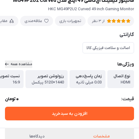
مانیتور گیمینگ‌ اچ‌کا‌سی 49 اینچ مدل MG49P2U2 Curved
HKC MG49P2U2 Curved 49 inch Gaming Monitor
تجهیزات بازی
علاقه‌مندی
مقای
از 3 نظر
گارانتی
اصالت و سلامت فیزیکی کالا
ویژگی‌ها
مشاهده همه
نوع اتصال
زمان پاسخ‌دهی
رزولوشن تصویر
نسبت تصویر 
HDMI
0.03 میلی ثانیه
1440×5120 پیکسل
16:9
0
قیمت:
تومان
افزودن به سبدخرید
مشخصات
دیدگاه‌ها