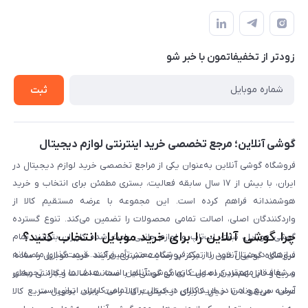
تهران، خیابان جمهوری، پاساژعلاءالدین، طبقه پنجم، واحد 564
تماس با ما
نحوه خرید از گوشی آنلاین
حساب کاربری
شرایط ضمانت هفت روزه
حریم خصوصی
زودتر از تخفیفاتمون با خبر شو
روش ارسال کالا در گوشی آنلاین
خرید سازمانی
روش بازگردانی کالا
ثبت
لیست محصولات
پرسش‌های متداول
بلاگ
گوشی آنلاین؛ مرجع تخصصی خرید اینترنتی لوازم دیجیتال
فروشگاه گوشی آنلاین به‌عنوان یکی از مراجع تخصصی خرید لوازم دیجیتال در
ایران، با بیش از ۱۷ سال سابقه فعالیت، بستری مطمئن برای انتخاب و خرید
هوشمندانه فراهم کرده است. این مجموعه با عرضه مستقیم کالا از
واردکنندگان اصلی، اصالت تمامی محصولات را تضمین می‌کند. تنوع گسترده
چرا گوشی آنلاین را برای خرید موبایل انتخاب کنید؟
گوشی موبایل، تبلت، لپ‌تاپ و لوازم جانبی باعث شده کاربران بتوانند تمام
نیازهای دیجیتال خود را از یک فروشگاه معتبر تأمین کنند. قیمت‌گذاری منصفانه
فروشگاه گوشی آنلاین با تمرکز بر رضایت مشتری، فرآیند خرید موبایل را ساده،
و شفاف از مهم‌ترین اصول کاری گوشی آنلاین است. هدف ما ایجاد تجربه‌ای
سریع و قابل اعتماد کرده است. تمامی گوشی‌ها با ضمانت اصالت و گارانتی معتبر
آسان، سریع و امن در خرید کالای دیجیتال برای تمامی کاربران ایرانی است.
عرضه می‌شوند تا خیال کاربران از کیفیت کالا راحت باشد. تحویل سریع کالا