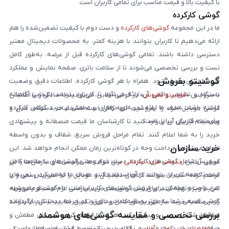
با کیفیت بالا و قیمت مناسب برای تمامی کاربران است.
گوشی کارکرده
ما در این مجموعه
گوشی‌های کارکرده
و دست دوم با کیفیت تضمین‌شده را هم
ارائه می‌دهیم تا کاربران بتوانند با هزینه کمتر، به محصولات دیجیتال معتبر
دسترسی داشته باشند. تمامی گوشی‌های کارکرده قبل از عرضه، به‌طور کامل
تست و بررسی تخصصی می‌شوند تا از سلامت باتری، صفحه نمایش و عملکرد
گوشیتو بفروش
فنی اطمینان حاصل شود. همراه با هر گوشی کارکرده، اطلاعات دقیق وضعیت
دستگاه و تصاویر واقعی آن ارائه می‌شود تا کاربران بتوانند انتخابی آگاهانه
با سرویس «
گوشیتو بفروش
» در گوشی آنلاین، می‌توانید به‌سادگی و با اطمینان
داشته باشند. هدف ما ارائه تجربه‌ای حرفه‌ای و مطمئن از خرید گوشی کارکرده
گوشی موبایل خود را بفروشید. تنها کافی است مشخصات دستگاه، مدل و
برای تمام کاربران ایرانی است.
وضعیت فیزیکی آن را وارد کنید تا کارشناسان ما قیمت منصفانه و پیشنهادی
خرید را به شما اعلام کنند. تمام مراحل فروش سریع، شفاف و بدون واسطه
خرید سازمان
انجام می‌شود و پرداخت وجه در کوتاه‌ترین زمان ممکن انجام خواهد شد. این
سرویس شامل گوشی‌های کارکرده، دست دوم و حتی گوشی‌های با سلامت کامل
گوشی آنلاین
خدمات خرید سازمانی
برای شرکت‌ها، مؤسسات و سازمان‌ها را نیز
است تا همه کاربران بتوانند از آن استفاده کنند. هدف ما فراهم کردن تجربه‌ای
فراهم کرده است تا بتوانند کالاهای دیجیتال و موبایل را به صورت رسمی و با
امن، راحت و مطمئن برای فروش گوشی‌های کاربران است. با «گوشیتو بفروش»،
شرایط ویژه تهیه کنند. برای ثبت درخواست خرید سازمانی لازم است فرم مربوطه
گوشی قدیمی شما به بهترین قیمت خریداری و در چرخه دیجیتال بازگردانده
را در صفحه خرید سازمانی به‌طور کامل و دقیق تکمیل نمایید تا تیم ما بتواند
بررسی تخصصی و مقایسه گوشی‌های هوشمند
می‌شود.
سفارش شما را بررسی و پیگیری کند. هدف ما فراهم کردن تجربه‌ای مطمئن و
حرفه‌ای برای خرید عمده و رسمی کالای دیجیتال توسط مشتریان سازمانی است.
در
مجله اینترنتی گوشی آنلاین
، نقد و بررسی تخصصی گوشی‌های هوشمند یکی