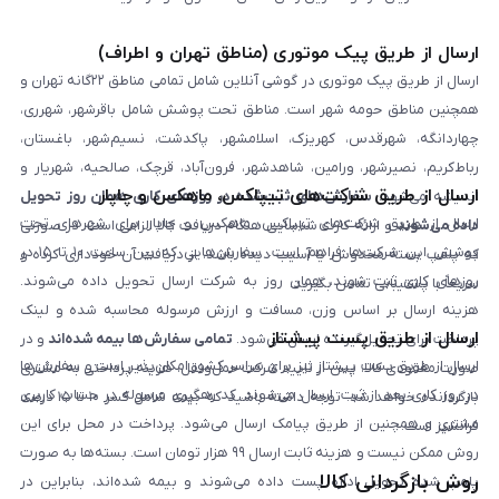
ارسال از طریق پیک موتوری (مناطق تهران و اطراف)
ارسال از طریق پیک موتوری در گوشی آنلاین شامل تمامی مناطق ۲۲گانه تهران و
همچنین مناطق حومه شهر است. مناطق تحت پوشش شامل باقرشهر، شهرری،
چهاردانگه، شهرقدس، کهریزک، اسلامشهر، پاکدشت، نسیم‌شهر، باغستان،
رباط‌کریم، نصیرشهر، ورامین، شاهدشهر، فرون‌آباد، قرچک، صالحیه، شهریار و
ارسال از طریق شرکت‌های تیپاکس، ماهکس و چاپار
اندیشه می‌شود.
سفارش‌های ثبت‌شده در روزهای کاری همان روز تحویل
ارسال از طریق شرکت‌های تیپاکس، ماهکس و چاپار برای شهرهای تحت
داده می‌شوند
و ارائه کارت شناسایی هنگام دریافت کالا الزامی است. در صورتی
پوشش این شرکت‌ها فراهم است. سفارش‌هایی که بین ساعت ۱۰ تا ۱۵ در
که پلمپ بسته مخدوش یا آسیب دیده باشد، از دریافت آن خودداری کرده و
روزهای کاری ثبت شوند، همان روز به شرکت ارسال تحویل داده می‌شوند.
سریعاً با پشتیبانی تماس بگیرید.
هزینه ارسال بر اساس وزن، مسافت و ارزش مرسوله محاسبه شده و لینک
ارسال از طریق پست پیشتاز
پرداخت برای تحویل‌گیرنده ارسال می‌شود.
تمامی سفارش‌ها بیمه شده‌اند
و در
ارسال از طریق پست پیشتاز نیز برای سراسر کشور امکان‌پذیر است و سفارش‌ها
صورت مفقودی کالا، پس از تایید شرکت حمل‌ونقل، هزینه پرداختی به مشتری
در روز کاری بعد از ثبت، ارسال می‌شوند. کد رهگیری مرسوله در حساب کاربری
بازگردانده خواهد شد. توجه داشته باشید که بیمه شامل کسر ۱۰ تا ۱۵ درصد
مشتری و همچنین از طریق پیامک ارسال می‌شود. پرداخت در محل برای این
فرانشیز است.
روش ممکن نیست و هزینه ثابت ارسال ۹۹ هزار تومان است. بسته‌ها به صورت
روش بازگردانی کالا
پلمپ شده تحویل اداره پست داده می‌شوند و بیمه شده‌اند، بنابراین در