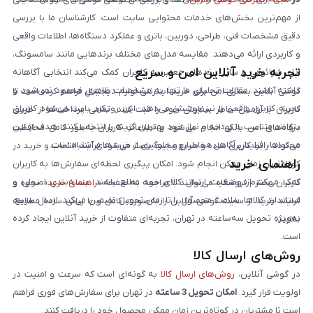
از مهم‌ترین بخش‌های خدمات محتوایی سایت است. کارشناسان ما با بررسی
دقیق مشخصات فنی، طراحی، دوربین، باتری و عملکرد دستگاه‌ها، اطلاعات واقعی
و کاربردی ارائه می‌دهند. مقایسه مدل‌های مختلف برندهایی مانند سامسونگ،
تجربه خرید آنلاین امن و سریع
اپل، شیائومی و سایر برندهای معتبر به کاربران کمک می‌کند انتخابی آگاهانه
داشته باشند. مقالات تحلیلی ما تنها به مشخصات ظاهری محدود نمی‌شود و
گوشی آنلاین بستری امن برای خرید اینترنتی لوازم دیجیتال فراهم کرده است تا
تجربه کاربری واقعی را نیز پوشش می‌دهد. این رویکرد باعث می‌شود کاربران
کاربران با آرامش خاطر سفارش خود را ثبت کنند. تمامی پرداخت‌ها از طریق
بتوانند متناسب با بودجه و نیاز خود بهترین گزینه را انتخاب کنند. هدف از این
درگاه‌های امن بانکی انجام می‌شود و اطلاعات کاربران به‌طور کامل محافظت
محتواها، افزایش آگاهی مخاطبان و جلوگیری از خریدهای اشتباه است.
می‌گردد. رابط کاربری ساده و سریع سایت باعث می‌شود فرآیند انتخاب و خرید در
راهنمای خرید
کوتاه‌ترین زمان ممکن انجام شود. امکان پیگیری لحظه‌ای سفارش‌ها به کاربران
کمک می‌کند از وضعیت ارسال کالای خود مطلع باشند. بسته‌بندی اصولی و
کاربران محترم فروشگاه می‌توانند با مراجعه به صفحه «
راهنمای خرید
»، نحوه و
استاندارد کالاها، سلامت محصول را تا زمان تحویل تضمین می‌کند. ارسال سریع،
فرایند خرید از سایت گوشی آنلاین را به‌صورت کامل و با زبانی ساده مطالعه
به‌ویژه تحویل سه‌ساعته در تهران، تجربه‌ای متفاوت از خرید آنلاین ایجاد کرده
نمایند.
است.
روش‌های ارسال کالا
در گوشی آنلاین،
روش‌های ارسال کالا
به گونه‌ای است که سرعت و امنیت در
اولویت قرار گیرد.
امکان تحویل 3 ساعته
در تهران برای سفارش‌های فوری فراهم
است تا مشتریان در کوتاه‌ترین زمان ممکن محصول خود را دریافت کنند.