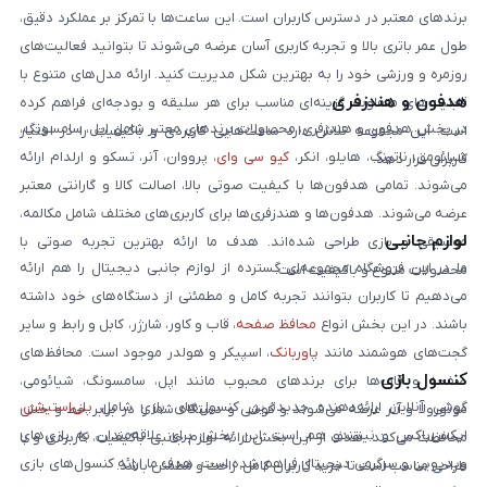
برندهای معتبر در دسترس کاربران است. این ساعت‌ها با تمرکز بر عملکرد دقیق،
طول عمر باتری بالا و تجربه کاربری آسان عرضه می‌شوند تا بتوانید فعالیت‌های
روزمره و ورزشی خود را به بهترین شکل مدیریت کنید. ارائه مدل‌های متنوع با
هدفون و هندزفری
قابلیت‌های متفاوت، گزینه‌ای مناسب برای هر سلیقه و بودجه‌ای فراهم کرده
در بخش هدفون و هندزفری، محصولات برندهای معتبر شامل اپل، سامسونگ،
است. این مجموعه تلاش دارد ساعت‌هایی کاربردی و باکیفیت را در اختیار
شیائومی، ناتینگ، هایلو، انکر،
کیو سی وای
، پرووان، آنر، تسکو و ارلدام ارائه
کاربران قرار دهد.
می‌شوند. تمامی هدفون‌ها با کیفیت صوتی بالا، اصالت کالا و گارانتی معتبر
عرضه می‌شوند. هدفون‌ها و هندزفری‌ها برای کاربری‌های مختلف شامل مکالمه،
لوازم جانبی
موسیقی و بازی طراحی شده‌اند. هدف ما ارائه بهترین تجربه صوتی با
ما در این فروشگاه مجموعه‌ای گسترده از لوازم جانبی دیجیتال را هم ارائه
محصولات متنوع و باکیفیت است.
می‌دهیم تا کاربران بتوانند تجربه کامل و مطمئنی از دستگاه‌های خود داشته
باشند. در این بخش انواع
محافظ صفحه
، قاب و کاور، شارژر، کابل و رابط و سایر
گجت‌های هوشمند مانند
پاوربانک
، اسپیکر و هولدر موجود است. محافظ‌های
کنسول بازی
صفحه و قاب‌ها برای برندهای محبوب مانند اپل، سامسونگ، شیائومی،
گوشی آنلاین ارائه‌دهنده جدیدترین کنسول‌های بازی شامل
پلی‌استیشن
،
موتورولا و آنر عرضه می‌شوند و گوشی و دستگاه شما را در برابر خط و خش
ایکس‌باکس و نینتندو هم است. این بخش برای علاقه‌مندان به بازی‌های
محافظت می‌کنند. هدف از این بخش ارائه لوازم جانبی باکیفیت، کاربردی و با
ویدیویی و سرگرمی دیجیتال فراهم شده است. هدف ما ارائه کنسول‌های بازی
طراحی مناسب است تا خرید کاربران کامل، راحت و مطمئن باشد.