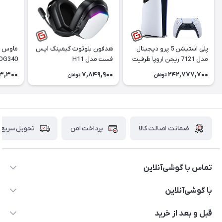
پلی استیشن 5 پرو دیجیتال
هدفون بلوتوث گیمینگ ایس
ماوس گ
مدل 7121 ریجن اروپا ظرفیت
فست مدل H11
OG340
2 ترابایت
3,300
7,849,900
242,777,700
تومان
تومان
ضمانت اصالت کالا
پرداخت امن
تحویل سریع
تماس با گوشی‌آنلاین
۰۲۱91001221
با گوشی‌آنلاین
info@gooshi.online
درباره ما
قبل و بعد از خرید