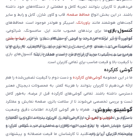
می‌دهیم تا کاربران بتوانند تجربه کامل و مطمئنی از دستگاه‌های خود داشته
باشند. در این بخش انواع
محافظ صفحه
، قاب و کاور، شارژر، کابل و رابط و سایر
گجت‌های هوشمند مانند
پاوربانک
، اسپیکر و هولدر موجود است. محافظ‌های
کنسول بازی
صفحه و قاب‌ها برای برندهای محبوب مانند اپل، سامسونگ، شیائومی،
گوشی آنلاین ارائه‌دهنده جدیدترین کنسول‌های بازی شامل
پلی‌استیشن
،
موتورولا و آنر عرضه می‌شوند و گوشی و دستگاه شما را در برابر خط و خش
ایکس‌باکس و نینتندو هم است. این بخش برای علاقه‌مندان به بازی‌های
محافظت می‌کنند. هدف از این بخش ارائه لوازم جانبی باکیفیت، کاربردی و با
ویدیویی و سرگرمی دیجیتال فراهم شده است. هدف ما ارائه کنسول‌های بازی
طراحی مناسب است تا خرید کاربران کامل، راحت و مطمئن باشد.
با کیفیت بالا و قیمت مناسب برای تمامی کاربران است.
گوشی کارکرده
ما در این مجموعه
گوشی‌های کارکرده
و دست دوم با کیفیت تضمین‌شده را هم
ارائه می‌دهیم تا کاربران بتوانند با هزینه کمتر، به محصولات دیجیتال معتبر
دسترسی داشته باشند. تمامی گوشی‌های کارکرده قبل از عرضه، به‌طور کامل
تست و بررسی تخصصی می‌شوند تا از سلامت باتری، صفحه نمایش و عملکرد
گوشیتو بفروش
فنی اطمینان حاصل شود. همراه با هر گوشی کارکرده، اطلاعات دقیق وضعیت
دستگاه و تصاویر واقعی آن ارائه می‌شود تا کاربران بتوانند انتخابی آگاهانه
با سرویس «
گوشیتو بفروش
» در گوشی آنلاین، می‌توانید به‌سادگی و با اطمینان
داشته باشند. هدف ما ارائه تجربه‌ای حرفه‌ای و مطمئن از خرید گوشی کارکرده
گوشی موبایل خود را بفروشید. تنها کافی است مشخصات دستگاه، مدل و
برای تمام کاربران ایرانی است.
وضعیت فیزیکی آن را وارد کنید تا کارشناسان ما قیمت منصفانه و پیشنهادی