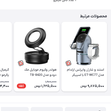
1 عدد کابل میکرو
محصولات مرتبط
استند و شارژر وایرلس ارلدام
هولدر وکیوم موبایل مک
گیمبال 
مدل ET-WC77 با اسپیکر
دودو مدل TB-8420
پ
بلوتوث
Gimbal
800,000
1,900,000
44,400
1,625,500
9,875,500
15٪
تومان
تومان