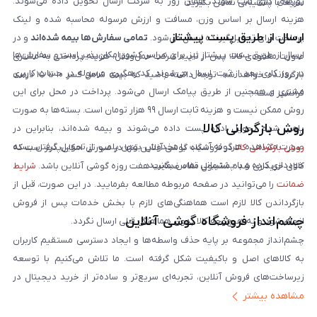
روزهای کاری ثبت شوند، همان روز به شرکت ارسال تحویل داده می‌شوند.
سریعاً با پشتیبانی تماس بگیرید.
هزینه ارسال بر اساس وزن، مسافت و ارزش مرسوله محاسبه شده و لینک
ارسال از طریق پست پیشتاز
پرداخت برای تحویل‌گیرنده ارسال می‌شود.
تمامی سفارش‌ها بیمه شده‌اند
و در
ارسال از طریق پست پیشتاز نیز برای سراسر کشور امکان‌پذیر است و سفارش‌ها
صورت مفقودی کالا، پس از تایید شرکت حمل‌ونقل، هزینه پرداختی به مشتری
در روز کاری بعد از ثبت، ارسال می‌شوند. کد رهگیری مرسوله در حساب کاربری
بازگردانده خواهد شد. توجه داشته باشید که بیمه شامل کسر ۱۰ تا ۱۵ درصد
مشتری و همچنین از طریق پیامک ارسال می‌شود. پرداخت در محل برای این
فرانشیز است.
روش ممکن نیست و هزینه ثابت ارسال ۹۹ هزار تومان است. بسته‌ها به صورت
روش بازگردانی کالا
پلمپ شده تحویل اداره پست داده می‌شوند و بیمه شده‌اند، بنابراین در
صورت مشاهده هرگونه آسیب یا مخدوش بودن پلمپ، از تحویل گرفتن بسته
روش بازگردانی کالا
در فروشگاه گوشی آنلاین تنها در صورتی امکان‌پذیر است که
خودداری کرده و با پشتیبانی تماس بگیرید.
کالای خریداری شده مشمول مفاد ضمانت هفت روزه گوشی آنلاین باشد.
شرایط
ضمانت
را می‌توانید در صفحه مربوطه مطالعه بفرمایید. در این صورت، قبل از
بازگرداندن کالا لازم است هماهنگی‌های لازم با بخش خدمات پس از فروش
چشم‌انداز فروشگاه گوشی آنلاین
انجام شود و به هیچ‌وجه کالا بدون هماهنگی قبلی ارسال نگردد.
چشم‌انداز مجموعه بر پایه حذف واسطه‌ها و ایجاد دسترسی مستقیم کاربران
به کالاهای اصل و باکیفیت شکل گرفته است. ما تلاش می‌کنیم با توسعه
زیرساخت‌های فروش آنلاین، تجربه‌ای سریع‌تر و ساده‌تر از خرید دیجیتال در
مشاهده بیشتر
ایران ارائه دهیم. تبدیل‌شدن به مرجعی قابل اعتماد برای خرید کالای دیجیتال،
یکی از اهداف اصلی این مجموعه است. تمرکز بر رضایت مشتری، نوآوری در