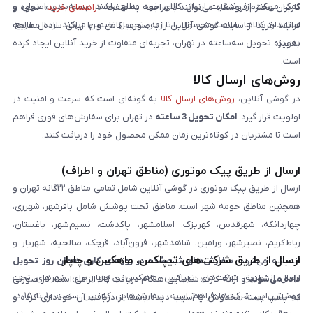
کمک می‌کند از وضعیت ارسال کالای خود مطلع باشند. بسته‌بندی اصولی و
کاربران محترم فروشگاه می‌توانند با مراجعه به صفحه «
راهنمای خرید
»، نحوه و
استاندارد کالاها، سلامت محصول را تا زمان تحویل تضمین می‌کند. ارسال سریع،
فرایند خرید از سایت گوشی آنلاین را به‌صورت کامل و با زبانی ساده مطالعه
به‌ویژه تحویل سه‌ساعته در تهران، تجربه‌ای متفاوت از خرید آنلاین ایجاد کرده
نمایند.
است.
روش‌های ارسال کالا
در گوشی آنلاین،
روش‌های ارسال کالا
به گونه‌ای است که سرعت و امنیت در
اولویت قرار گیرد.
امکان تحویل 3 ساعته
در تهران برای سفارش‌های فوری فراهم
است تا مشتریان در کوتاه‌ترین زمان ممکن محصول خود را دریافت کنند.
ارسال از طریق پیک موتوری (مناطق تهران و اطراف)
ارسال از طریق پیک موتوری در گوشی آنلاین شامل تمامی مناطق ۲۲گانه تهران و
همچنین مناطق حومه شهر است. مناطق تحت پوشش شامل باقرشهر، شهرری،
چهاردانگه، شهرقدس، کهریزک، اسلامشهر، پاکدشت، نسیم‌شهر، باغستان،
رباط‌کریم، نصیرشهر، ورامین، شاهدشهر، فرون‌آباد، قرچک، صالحیه، شهریار و
ارسال از طریق شرکت‌های تیپاکس، ماهکس و چاپار
اندیشه می‌شود.
سفارش‌های ثبت‌شده در روزهای کاری همان روز تحویل
ارسال از طریق شرکت‌های تیپاکس، ماهکس و چاپار برای شهرهای تحت
داده می‌شوند
و ارائه کارت شناسایی هنگام دریافت کالا الزامی است. در صورتی
پوشش این شرکت‌ها فراهم است. سفارش‌هایی که بین ساعت ۱۰ تا ۱۵ در
که پلمپ بسته مخدوش یا آسیب دیده باشد، از دریافت آن خودداری کرده و