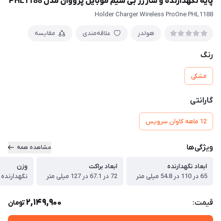
پایه نگهدارنده و شارژر بی سیم موبایل پرووان مدل PHL1188
Holder Charger Wireless ProOne PHL1188
هولدر
علاقه‌مندی
مقایسه
رنگ
مشکی
گارانتی
12 ماهه کاوان سرویس
ویژگی‌ها
مشاهده همه
ابعاد نگهدارنده
ابعاد براکت
وزن
65 در 110 در 54.8 میلی متر
72 در 67.1 در 127 میلی متر
نگهدارنده 90 گرم ، براکت 100 گرم
2,149,900
قیمت:
تومان