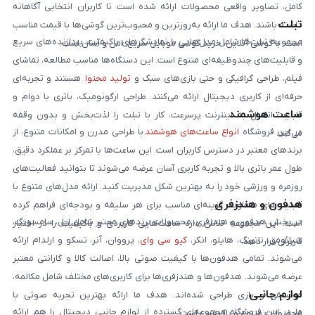
کامل، تصاویر واقعی محصولات ارائه شده است تا کاربران انتخابی آگاهانه
تبلت
داشته باشند. هدف ما ارائه به‌روزترین و محبوب‌ترین گوشی‌ها با قیمت مناسب
مجموعه تبلت‌ها شامل مدل‌هایی با نمایشگرهای باکیفیت، پردازنده‌های سریع
است. با گوشی آنلاین، خرید گوشی موبایل سریع، امن و آسان است.
و قابلیت‌های چندوظیفه‌ای متنوع است. این دستگاه‌ها مناسب مطالعه، تماشای
فیلم، طراحی گرافیکی و حتی بازی‌های سبک و
تولید محتوا
هستند و تجربه‌ای
حرفه‌ای از کاربری دیجیتال ارائه می‌کنند. طراحی ارگونومیک، باتری با دوام و
ساعت هوشمند
قابلیت اتصال به اینترنت پرسرعت، کار با تبلت را لذت‌بخش و بدون وقفه
در این فروشگاه
انواع ساعت‌های هوشمند
با طراحی مدرن و امکانات متنوع، از
می‌کند.
برندهای معتبر در دسترس کاربران است. این ساعت‌ها با تمرکز بر عملکرد دقیق،
طول عمر باتری بالا و تجربه کاربری آسان عرضه می‌شوند تا بتوانید فعالیت‌های
روزمره و ورزشی خود را به بهترین شکل مدیریت کنید. ارائه مدل‌های متنوع با
هدفون و هندزفری
قابلیت‌های متفاوت، گزینه‌ای مناسب برای هر سلیقه و بودجه‌ای فراهم کرده
در بخش هدفون و هندزفری، محصولات برندهای معتبر شامل اپل، سامسونگ،
است. این مجموعه تلاش دارد ساعت‌هایی کاربردی و باکیفیت را در اختیار
شیائومی، ناتینگ، هایلو، انکر،
کیو سی وای
، پرووان، آنر، تسکو و ارلدام ارائه
کاربران قرار دهد.
می‌شوند. تمامی هدفون‌ها با کیفیت صوتی بالا، اصالت کالا و گارانتی معتبر
عرضه می‌شوند. هدفون‌ها و هندزفری‌ها برای کاربری‌های مختلف شامل مکالمه،
لوازم جانبی
موسیقی و بازی طراحی شده‌اند. هدف ما ارائه بهترین تجربه صوتی با
ما در این فروشگاه مجموعه‌ای گسترده از لوازم جانبی دیجیتال را هم ارائه
محصولات متنوع و باکیفیت است.