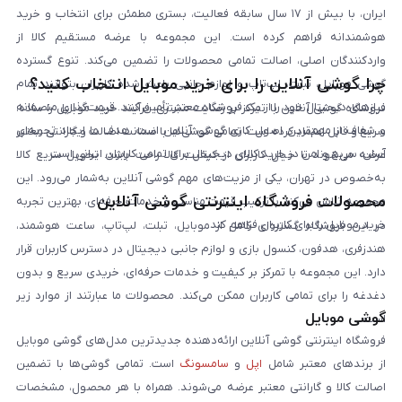
ایران، با بیش از ۱۷ سال سابقه فعالیت، بستری مطمئن برای انتخاب و خرید
هوشمندانه فراهم کرده است. این مجموعه با عرضه مستقیم کالا از
واردکنندگان اصلی، اصالت تمامی محصولات را تضمین می‌کند. تنوع گسترده
چرا گوشی آنلاین را برای خرید موبایل انتخاب کنید؟
گوشی موبایل، تبلت، لپ‌تاپ و لوازم جانبی باعث شده کاربران بتوانند تمام
نیازهای دیجیتال خود را از یک فروشگاه معتبر تأمین کنند. قیمت‌گذاری منصفانه
فروشگاه گوشی آنلاین با تمرکز بر رضایت مشتری، فرآیند خرید موبایل را ساده،
و شفاف از مهم‌ترین اصول کاری گوشی آنلاین است. هدف ما ایجاد تجربه‌ای
سریع و قابل اعتماد کرده است. تمامی گوشی‌ها با ضمانت اصالت و گارانتی معتبر
آسان، سریع و امن در خرید کالای دیجیتال برای تمامی کاربران ایرانی است.
عرضه می‌شوند تا خیال کاربران از کیفیت کالا راحت باشد. تحویل سریع کالا
به‌خصوص در تهران، یکی از مزیت‌های مهم گوشی آنلاین به‌شمار می‌رود. این
محصولات فروشگاه اینترنتی گوشی آنلاین
مجموعه تلاش می‌کند با ترکیب قیمت مناسب و خدمات حرفه‌ای، بهترین تجربه
خرید موبایل را برای کاربران فراهم کند.
در این فروشگاه گستره‌ای کامل از موبایل، تبلت، لپ‌تاپ، ساعت هوشمند،
هندزفری، هدفون، کنسول بازی و لوازم جانبی دیجیتال در دسترس کاربران قرار
دارد. این مجموعه با تمرکز بر کیفیت و خدمات حرفه‌ای، خریدی سریع و بدون
دغدغه را برای تمامی کاربران ممکن می‌کند. محصولات ما عبارتند از موارد زیر
گوشی موبایل
است:
فروشگاه اینترنتی گوشی آنلاین ارائه‌دهنده جدیدترین مدل‌های گوشی موبایل
از برندهای معتبر شامل
اپل
و
سامسونگ
است. تمامی گوشی‌ها با تضمین
اصالت کالا و گارانتی معتبر عرضه می‌شوند. همراه با هر محصول، مشخصات