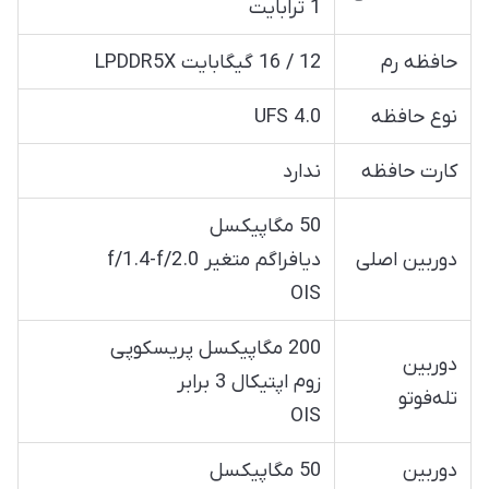
1 ترابایت
حافظه رم
12 / 16 گیگابایت LPDDR5X
نوع حافظه
UFS 4.0
کارت حافظه
ندارد
50 مگاپیکسل
دوربین اصلی
دیافراگم متغیر f/1.4-f/2.0
OIS
200 مگاپیکسل پریسکوپی
دوربین
زوم اپتیکال 3 برابر
تله‌فوتو
OIS
دوربین
50 مگاپیکسل