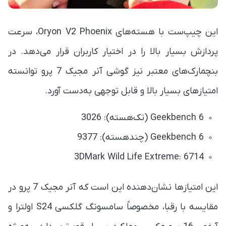
این چیپ‌ست با هسته‌های Oryon V2 Phoenix، سرعت
پردازش بسیار بالا را در اختیار کاربران قرار می‌دهد. در
بنچمارک‌های معتبر نیز گوشی آنر مجیک 7 پرو توانسته
امتیازهای بسیار بالا و قابل توجهی به‌دست آورد.
Geekbench 6 (تک‌هسته): 3026
Geekbench 6 (چند‌هسته): 9377
3DMark Wild Life Extreme: 6714
این امتیازها نشان‌دهنده این است که آنر مجیک 7 پرو در
مقایسه با رقبا، مخصوصاً سامسونگ گلکسی S24 اولترا و