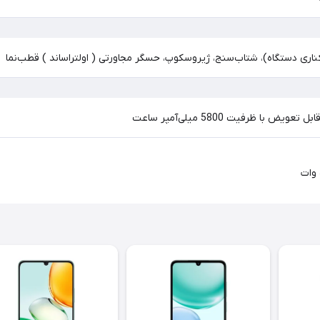
ری دستگاه)، شتاب‌سنج، ژیروسکوپ، حسگر مجاورتی ( اولتراساند ) قطب‌نما
یض با ظرفیت 5800 میلی‌آمپر ساعت