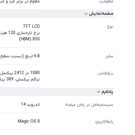
مقاومت
مقاوم در برابر گرد و غ
صفحه‌نمایش
نوع
TFT LCD
نرخ تازه‌سازی 120 هرتز
850 (HBM)
سایز
6.8 اینچ (نسبت سطح صفحه نمایش به بدنه در حدود 88.4 درصد)
رزولوشن
1080 در 2412 پیکسل
تراکم پیکسلی: 389 پیکسل در هر اینچ
پلتفرم
سیستم‌عامل در زمان عرضه
اندروید 14
رابط‌کاربری
Magic OS 8