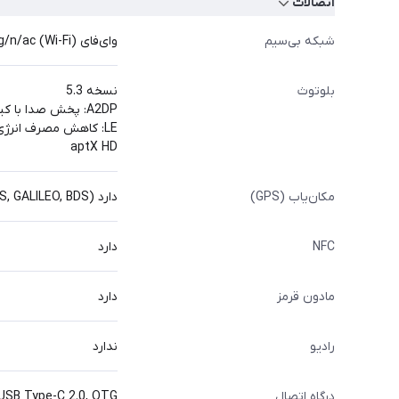
اتصالات
شبکه بی‌سیم
وای‌فای (Wi-Fi) 802.11 a/b/g/n/ac، دو باند، وای‌فای مستقیم (Wi-Fi Direct)
بلوتوث
نسخه 5.3
A2DP: پخش صدا با کیفیت بالا از دستگاه به دستگاه‌های دیگر مانند هدفون‌ها یا بلندگوها
LE: کاهش مصرف انرژی در هنگام استفاده از بلوتوث
aptX HD
مکان‌یاب (GPS)
دارد (GPS, GLONASS, GALILEO, BDS)
NFC
دارد
مادون قرمز
دارد
رادیو
ندارد
درگاه اتصال
USB Type-C 2.0, OTG