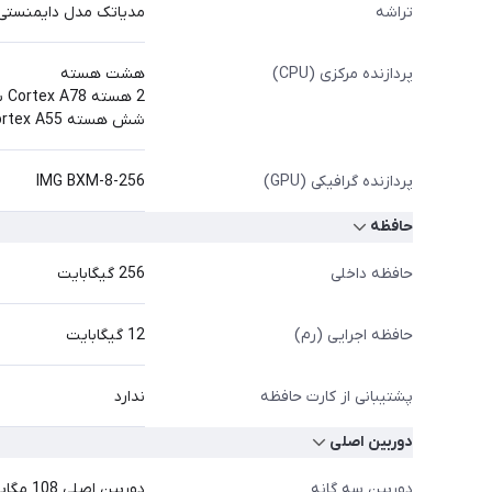
تراشه
مدیاتک مدل دایمنستی 7025 اولترا 6 نانومت
پردازنده مرکزی (CPU)
هشت هسته‌
2 هسته Cortex A78 با فرکانس 2.5 گیگاهرتز
شش هسته Cortex A55 با فرکانس 2.0 گیگاهرتز
پردازنده گرافیکی (GPU)
IMG BXM-8-256
حافظه
حافظه داخلی
256 گیگابایت
حافظه اجرایی (رم)
12 گیگابایت
پشتیبانی از کارت‌ حافظه
ندارد
دوربین اصلی
دوربین سه گانه
دوربین اصلی 108 مگاپیکسلی با دیافراگم f/1.8، فاصله کانونی 24 میلی‌متر (عریض)، سنسور 1/1.67 اینچی، فوکوس خودکار