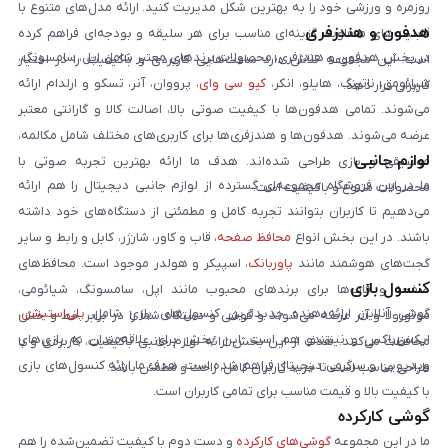
روزمره و ورزشی خود را به بهترین شکل مدیریت کنید. ارائه مدل‌های متنوع با
هدفون و هندزفری
قابلیت‌های متفاوت، گزینه‌ای مناسب برای هر سلیقه و بودجه‌ای فراهم کرده
در بخش هدفون و هندزفری، محصولات برندهای معتبر شامل اپل، سامسونگ،
است. این مجموعه تلاش دارد ساعت‌هایی کاربردی و باکیفیت را در اختیار
شیائومی، ناتینگ، هایلو، انکر،
کیو سی وای
، پرووان، آنر، تسکو و ارلدام ارائه
کاربران قرار دهد.
می‌شوند. تمامی هدفون‌ها با کیفیت صوتی بالا، اصالت کالا و گارانتی معتبر
عرضه می‌شوند. هدفون‌ها و هندزفری‌ها برای کاربری‌های مختلف شامل مکالمه،
لوازم جانبی
موسیقی و بازی طراحی شده‌اند. هدف ما ارائه بهترین تجربه صوتی با
ما در این فروشگاه مجموعه‌ای گسترده از لوازم جانبی دیجیتال را هم ارائه
محصولات متنوع و باکیفیت است.
می‌دهیم تا کاربران بتوانند تجربه کامل و مطمئنی از دستگاه‌های خود داشته
باشند. در این بخش انواع
محافظ صفحه
، قاب و کاور، شارژر، کابل و رابط و سایر
گجت‌های هوشمند مانند
پاوربانک
، اسپیکر و هولدر موجود است. محافظ‌های
کنسول بازی
صفحه و قاب‌ها برای برندهای محبوب مانند اپل، سامسونگ، شیائومی،
گوشی آنلاین ارائه‌دهنده جدیدترین کنسول‌های بازی شامل
پلی‌استیشن
،
موتورولا و آنر عرضه می‌شوند و گوشی و دستگاه شما را در برابر خط و خش
ایکس‌باکس و نینتندو هم است. این بخش برای علاقه‌مندان به بازی‌های
محافظت می‌کنند. هدف از این بخش ارائه لوازم جانبی باکیفیت، کاربردی و با
ویدیویی و سرگرمی دیجیتال فراهم شده است. هدف ما ارائه کنسول‌های بازی
طراحی مناسب است تا خرید کاربران کامل، راحت و مطمئن باشد.
با کیفیت بالا و قیمت مناسب برای تمامی کاربران است.
گوشی کارکرده
ما در این مجموعه
گوشی‌های کارکرده
و دست دوم با کیفیت تضمین‌شده را هم