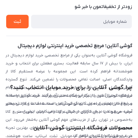
حریم خصوصی
زودتر از تخفیفاتمون با خبر شو
روش ارسال کالا در گوشی آنلاین
خرید سازمانی
روش بازگردانی کالا
ثبت
لیست محصولات
پرسش‌های متداول
بلاگ
گوشی آنلاین؛ مرجع تخصصی خرید اینترنتی لوازم دیجیتال
فروشگاه گوشی آنلاین به‌عنوان یکی از مراجع تخصصی خرید لوازم دیجیتال در
ایران، با بیش از ۱۷ سال سابقه فعالیت، بستری مطمئن برای انتخاب و خرید
هوشمندانه فراهم کرده است. این مجموعه با عرضه مستقیم کالا از
واردکنندگان اصلی، اصالت تمامی محصولات را تضمین می‌کند. تنوع گسترده
چرا گوشی آنلاین را برای خرید موبایل انتخاب کنید؟
گوشی موبایل، تبلت، لپ‌تاپ و لوازم جانبی باعث شده کاربران بتوانند تمام
نیازهای دیجیتال خود را از یک فروشگاه معتبر تأمین کنند. قیمت‌گذاری منصفانه
فروشگاه گوشی آنلاین با تمرکز بر رضایت مشتری، فرآیند خرید موبایل را ساده،
و شفاف از مهم‌ترین اصول کاری گوشی آنلاین است. هدف ما ایجاد تجربه‌ای
سریع و قابل اعتماد کرده است. تمامی گوشی‌ها با ضمانت اصالت و گارانتی معتبر
آسان، سریع و امن در خرید کالای دیجیتال برای تمامی کاربران ایرانی است.
عرضه می‌شوند تا خیال کاربران از کیفیت کالا راحت باشد. تحویل سریع کالا
به‌خصوص در تهران، یکی از مزیت‌های مهم گوشی آنلاین به‌شمار می‌رود. این
محصولات فروشگاه اینترنتی گوشی آنلاین
مجموعه تلاش می‌کند با ترکیب قیمت مناسب و خدمات حرفه‌ای، بهترین تجربه
خرید موبایل را برای کاربران فراهم کند.
در این فروشگاه گستره‌ای کامل از موبایل، تبلت، لپ‌تاپ، ساعت هوشمند،