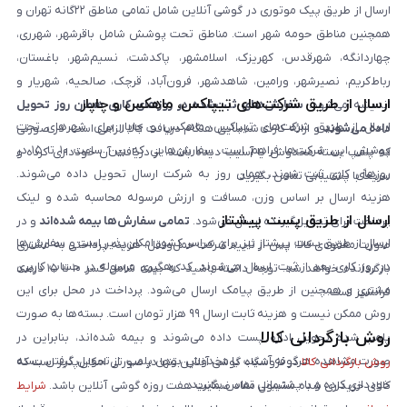
ارسال از طریق پیک موتوری در گوشی آنلاین شامل تمامی مناطق ۲۲گانه تهران و
همچنین مناطق حومه شهر است. مناطق تحت پوشش شامل باقرشهر، شهرری،
چهاردانگه، شهرقدس، کهریزک، اسلامشهر، پاکدشت، نسیم‌شهر، باغستان،
رباط‌کریم، نصیرشهر، ورامین، شاهدشهر، فرون‌آباد، قرچک، صالحیه، شهریار و
ارسال از طریق شرکت‌های تیپاکس، ماهکس و چاپار
اندیشه می‌شود.
سفارش‌های ثبت‌شده در روزهای کاری همان روز تحویل
ارسال از طریق شرکت‌های تیپاکس، ماهکس و چاپار برای شهرهای تحت
داده می‌شوند
و ارائه کارت شناسایی هنگام دریافت کالا الزامی است. در صورتی
پوشش این شرکت‌ها فراهم است. سفارش‌هایی که بین ساعت ۱۰ تا ۱۵ در
که پلمپ بسته مخدوش یا آسیب دیده باشد، از دریافت آن خودداری کرده و
روزهای کاری ثبت شوند، همان روز به شرکت ارسال تحویل داده می‌شوند.
سریعاً با پشتیبانی تماس بگیرید.
هزینه ارسال بر اساس وزن، مسافت و ارزش مرسوله محاسبه شده و لینک
ارسال از طریق پست پیشتاز
پرداخت برای تحویل‌گیرنده ارسال می‌شود.
تمامی سفارش‌ها بیمه شده‌اند
و در
ارسال از طریق پست پیشتاز نیز برای سراسر کشور امکان‌پذیر است و سفارش‌ها
صورت مفقودی کالا، پس از تایید شرکت حمل‌ونقل، هزینه پرداختی به مشتری
در روز کاری بعد از ثبت، ارسال می‌شوند. کد رهگیری مرسوله در حساب کاربری
بازگردانده خواهد شد. توجه داشته باشید که بیمه شامل کسر ۱۰ تا ۱۵ درصد
مشتری و همچنین از طریق پیامک ارسال می‌شود. پرداخت در محل برای این
فرانشیز است.
روش ممکن نیست و هزینه ثابت ارسال ۹۹ هزار تومان است. بسته‌ها به صورت
روش بازگردانی کالا
پلمپ شده تحویل اداره پست داده می‌شوند و بیمه شده‌اند، بنابراین در
صورت مشاهده هرگونه آسیب یا مخدوش بودن پلمپ، از تحویل گرفتن بسته
روش بازگردانی کالا
در فروشگاه گوشی آنلاین تنها در صورتی امکان‌پذیر است که
خودداری کرده و با پشتیبانی تماس بگیرید.
کالای خریداری شده مشمول مفاد ضمانت هفت روزه گوشی آنلاین باشد.
شرایط