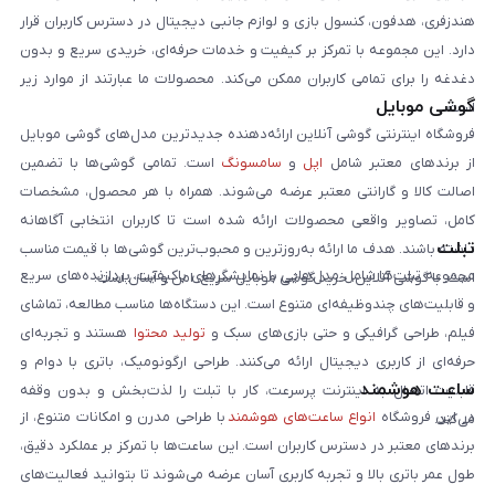
هندزفری، هدفون، کنسول بازی و لوازم جانبی دیجیتال در دسترس کاربران قرار
دارد. این مجموعه با تمرکز بر کیفیت و خدمات حرفه‌ای، خریدی سریع و بدون
دغدغه را برای تمامی کاربران ممکن می‌کند. محصولات ما عبارتند از موارد زیر
گوشی موبایل
است:
فروشگاه اینترنتی گوشی آنلاین ارائه‌دهنده جدیدترین مدل‌های گوشی موبایل
از برندهای معتبر شامل
اپل
و
سامسونگ
است. تمامی گوشی‌ها با تضمین
اصالت کالا و گارانتی معتبر عرضه می‌شوند. همراه با هر محصول، مشخصات
کامل، تصاویر واقعی محصولات ارائه شده است تا کاربران انتخابی آگاهانه
تبلت
داشته باشند. هدف ما ارائه به‌روزترین و محبوب‌ترین گوشی‌ها با قیمت مناسب
مجموعه تبلت‌ها شامل مدل‌هایی با نمایشگرهای باکیفیت، پردازنده‌های سریع
است. با گوشی آنلاین، خرید گوشی موبایل سریع، امن و آسان است.
و قابلیت‌های چندوظیفه‌ای متنوع است. این دستگاه‌ها مناسب مطالعه، تماشای
فیلم، طراحی گرافیکی و حتی بازی‌های سبک و
تولید محتوا
هستند و تجربه‌ای
حرفه‌ای از کاربری دیجیتال ارائه می‌کنند. طراحی ارگونومیک، باتری با دوام و
ساعت هوشمند
قابلیت اتصال به اینترنت پرسرعت، کار با تبلت را لذت‌بخش و بدون وقفه
در این فروشگاه
انواع ساعت‌های هوشمند
با طراحی مدرن و امکانات متنوع، از
می‌کند.
برندهای معتبر در دسترس کاربران است. این ساعت‌ها با تمرکز بر عملکرد دقیق،
طول عمر باتری بالا و تجربه کاربری آسان عرضه می‌شوند تا بتوانید فعالیت‌های