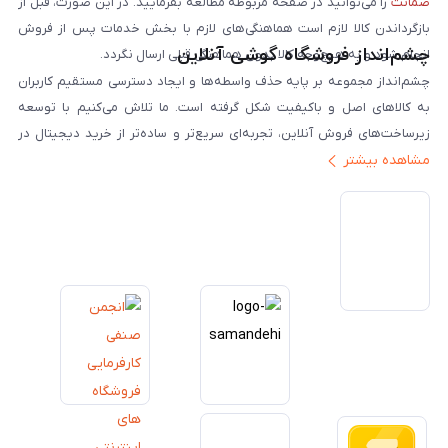
ضمانت
را می‌توانید در صفحه مربوطه مطالعه بفرمایید. در این صورت، قبل از
بازگرداندن کالا لازم است هماهنگی‌های لازم با بخش خدمات پس از فروش
چشم‌انداز فروشگاه گوشی آنلاین
انجام شود و به هیچ‌وجه کالا بدون هماهنگی قبلی ارسال نگردد.
چشم‌انداز مجموعه بر پایه حذف واسطه‌ها و ایجاد دسترسی مستقیم کاربران
به کالاهای اصل و باکیفیت شکل گرفته است. ما تلاش می‌کنیم با توسعه
زیرساخت‌های فروش آنلاین، تجربه‌ای سریع‌تر و ساده‌تر از خرید دیجیتال در
مشاهده بیشتر
ایران ارائه دهیم. تبدیل‌شدن به مرجعی قابل اعتماد برای خرید کالای دیجیتال،
یکی از اهداف اصلی این مجموعه است. تمرکز بر رضایت مشتری، نوآوری در
خدمات و به‌روزرسانی مداوم محصولات، مسیر ما را روشن‌تر می‌کند. ما باور
داریم آینده بازار دیجیتال متعلق به کسب‌وکارهایی است که صداقت و شفافیت
را در اولویت قرار می‌دهند. گوشی آنلاین با تکیه بر تجربه و تخصص، با قدرت به
سمت تحقق این چشم‌انداز حرکت می‌کند.