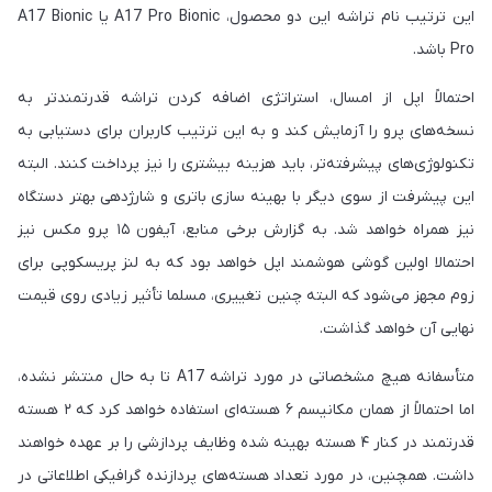
این ترتیب نام تراشه این دو محصول، A17 Pro Bionic یا A17 Bionic
Pro باشد.
احتمالاً اپل از امسال، استراتژی اضافه کردن تراشه قدرتمندتر به
نسخه‌های پرو را آزمایش کند و به این ترتیب کاربران برای دستیابی به
تکنولوژی‌های پیشرفته‌تر، باید هزینه بیشتری را نیز پرداخت کنند. البته
این پیشرفت از سوی دیگر با بهینه سازی باتری و شارژدهی بهتر دستگاه
نیز همراه خواهد شد. به گزارش برخی منابع، آیفون ۱۵ پرو مکس نیز
احتمالا اولین گوشی هوشمند اپل خواهد بود که به لنز پریسکوپی برای
زوم مجهز می‌شود که البته چنین تغییری، مسلما تأثیر زیادی روی قیمت
نهایی آن خواهد گذاشت.
متأسفانه هیچ مشخصاتی در مورد تراشه A17 تا به حال منتشر نشده،
اما احتمالاً از همان مکانیسم ۶ هسته‌ای استفاده خواهد کرد که ۲ هسته
قدرتمند در کنار ۴ هسته بهینه شده وظایف پردازشی را بر عهده خواهند
داشت. همچنین، در مورد تعداد هسته‌های پردازنده گرافیکی اطلاعاتی در