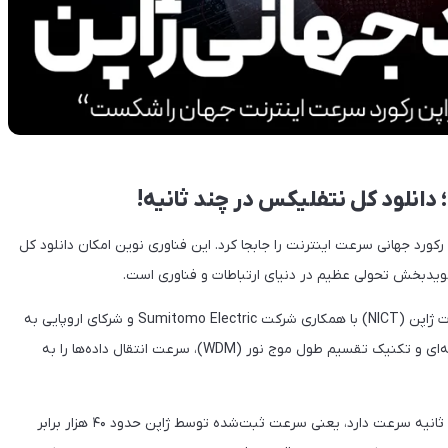
دانلود کل نتفلیکس در چند ثانیه!
 رکورد جهانی سرعت اینترنت را جابجا کرد. این فناوری نوین امکان دانلود کل
 نویدبخش تحولی عظیم در دنیای ارتباطات و فناوری است.
این دستاورد توسط تیمی از مؤسسه ملی فناوری اطلاعات و ارتباطات ژاپن (NICT) با همکاری شرکت Sumitomo Electric و شرکای اروپایی به
دست آمده است. آن‌ها با بهره‌گیری از فناوری فیبر نوری چند هسته‌ای و تکنیک تقسیم طول موج نور (WDM)، سرعت انتقال داده‌ها را به
برای مقایسه، سریع‌ترین اینترنت خانگی امروز حدود ۱۰ گیگابیت بر ثانیه سرعت دارد، یعنی سرعت ثبت‌شده توسط ژاپن حدود ۴۰ هزار برابر