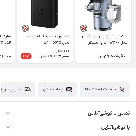
استند و شارژر وایرلس ارلدام
اداپتور سامسونگ 60 وات
شارژر 
مدل ET-WC77 با اسپیکر
مدل EP-T6010
HCC-329 توان 5
بلوتوث
9,000,000
69,900
7,425,000
9,875,500
18٪
تومان
تومان
ضمانت اصالت کالا
پرداخت امن
تحویل سریع
تماس با گوشی‌آنلاین
۰۲۱91001221
با گوشی‌آنلاین