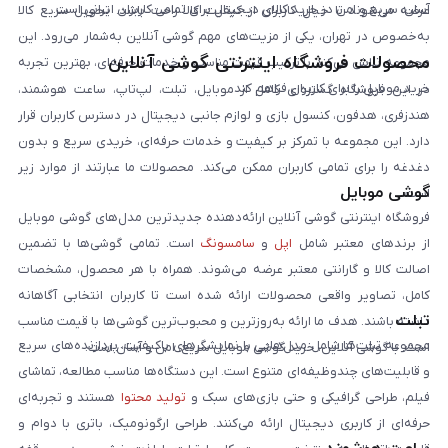
آسان، سریع و امن در خرید کالای دیجیتال برای تمامی کاربران ایرانی است.
عرضه می‌شوند تا خیال کاربران از کیفیت کالا راحت باشد. تحویل سریع کالا
به‌خصوص در تهران، یکی از مزیت‌های مهم گوشی آنلاین به‌شمار می‌رود. این
محصولات فروشگاه اینترنتی گوشی آنلاین
مجموعه تلاش می‌کند با ترکیب قیمت مناسب و خدمات حرفه‌ای، بهترین تجربه
خرید موبایل را برای کاربران فراهم کند.
در این فروشگاه گستره‌ای کامل از موبایل، تبلت، لپ‌تاپ، ساعت هوشمند،
هندزفری، هدفون، کنسول بازی و لوازم جانبی دیجیتال در دسترس کاربران قرار
دارد. این مجموعه با تمرکز بر کیفیت و خدمات حرفه‌ای، خریدی سریع و بدون
دغدغه را برای تمامی کاربران ممکن می‌کند. محصولات ما عبارتند از موارد زیر
گوشی موبایل
است:
فروشگاه اینترنتی گوشی آنلاین ارائه‌دهنده جدیدترین مدل‌های گوشی موبایل
از برندهای معتبر شامل
اپل
و
سامسونگ
است. تمامی گوشی‌ها با تضمین
اصالت کالا و گارانتی معتبر عرضه می‌شوند. همراه با هر محصول، مشخصات
کامل، تصاویر واقعی محصولات ارائه شده است تا کاربران انتخابی آگاهانه
تبلت
داشته باشند. هدف ما ارائه به‌روزترین و محبوب‌ترین گوشی‌ها با قیمت مناسب
مجموعه تبلت‌ها شامل مدل‌هایی با نمایشگرهای باکیفیت، پردازنده‌های سریع
است. با گوشی آنلاین، خرید گوشی موبایل سریع، امن و آسان است.
و قابلیت‌های چندوظیفه‌ای متنوع است. این دستگاه‌ها مناسب مطالعه، تماشای
فیلم، طراحی گرافیکی و حتی بازی‌های سبک و
تولید محتوا
هستند و تجربه‌ای
حرفه‌ای از کاربری دیجیتال ارائه می‌کنند. طراحی ارگونومیک، باتری با دوام و