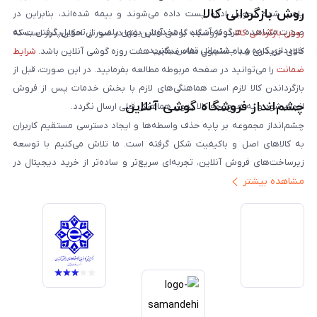
روش بازگردانی کالا
پلمپ شده تحویل اداره پست داده می‌شوند و بیمه شده‌اند، بنابراین در
صورت مشاهده هرگونه آسیب یا مخدوش بودن پلمپ، از تحویل گرفتن بسته
روش بازگردانی کالا
در فروشگاه گوشی آنلاین تنها در صورتی امکان‌پذیر است که
خودداری کرده و با پشتیبانی تماس بگیرید.
کالای خریداری شده مشمول مفاد ضمانت هفت روزه گوشی آنلاین باشد.
شرایط
ضمانت
را می‌توانید در صفحه مربوطه مطالعه بفرمایید. در این صورت، قبل از
بازگرداندن کالا لازم است هماهنگی‌های لازم با بخش خدمات پس از فروش
چشم‌انداز فروشگاه گوشی آنلاین
انجام شود و به هیچ‌وجه کالا بدون هماهنگی قبلی ارسال نگردد.
چشم‌انداز مجموعه بر پایه حذف واسطه‌ها و ایجاد دسترسی مستقیم کاربران
به کالاهای اصل و باکیفیت شکل گرفته است. ما تلاش می‌کنیم با توسعه
زیرساخت‌های فروش آنلاین، تجربه‌ای سریع‌تر و ساده‌تر از خرید دیجیتال در
مشاهده بیشتر
ایران ارائه دهیم. تبدیل‌شدن به مرجعی قابل اعتماد برای خرید کالای دیجیتال،
یکی از اهداف اصلی این مجموعه است. تمرکز بر رضایت مشتری، نوآوری در
خدمات و به‌روزرسانی مداوم محصولات، مسیر ما را روشن‌تر می‌کند. ما باور
داریم آینده بازار دیجیتال متعلق به کسب‌وکارهایی است که صداقت و شفافیت
را در اولویت قرار می‌دهند. گوشی آنلاین با تکیه بر تجربه و تخصص، با قدرت به
سمت تحقق این چشم‌انداز حرکت می‌کند.