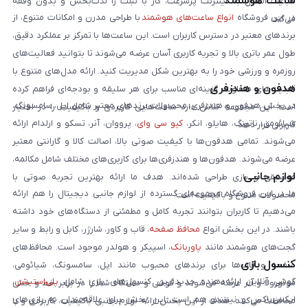
ساعت هوشمند
قابلیت اتصال به اینترنت پرسرعت، کار با تبلت را لذت‌بخش و بدون وقفه
در این فروشگاه
انواع ساعت‌های هوشمند
با طراحی مدرن و امکانات متنوع، از
می‌کند.
برندهای معتبر در دسترس کاربران است. این ساعت‌ها با تمرکز بر عملکرد دقیق،
طول عمر باتری بالا و تجربه کاربری آسان عرضه می‌شوند تا بتوانید فعالیت‌های
روزمره و ورزشی خود را به بهترین شکل مدیریت کنید. ارائه مدل‌های متنوع با
هدفون و هندزفری
قابلیت‌های متفاوت، گزینه‌ای مناسب برای هر سلیقه و بودجه‌ای فراهم کرده
در بخش هدفون و هندزفری، محصولات برندهای معتبر شامل اپل، سامسونگ،
است. این مجموعه تلاش دارد ساعت‌هایی کاربردی و باکیفیت را در اختیار
شیائومی، ناتینگ، هایلو، انکر،
کیو سی وای
، پرووان، آنر، تسکو و ارلدام ارائه
کاربران قرار دهد.
می‌شوند. تمامی هدفون‌ها با کیفیت صوتی بالا، اصالت کالا و گارانتی معتبر
عرضه می‌شوند. هدفون‌ها و هندزفری‌ها برای کاربری‌های مختلف شامل مکالمه،
لوازم جانبی
موسیقی و بازی طراحی شده‌اند. هدف ما ارائه بهترین تجربه صوتی با
ما در این فروشگاه مجموعه‌ای گسترده از لوازم جانبی دیجیتال را هم ارائه
محصولات متنوع و باکیفیت است.
می‌دهیم تا کاربران بتوانند تجربه کامل و مطمئنی از دستگاه‌های خود داشته
باشند. در این بخش انواع
محافظ صفحه
، قاب و کاور، شارژر، کابل و رابط و سایر
گجت‌های هوشمند مانند
پاوربانک
، اسپیکر و هولدر موجود است. محافظ‌های
کنسول بازی
صفحه و قاب‌ها برای برندهای محبوب مانند اپل، سامسونگ، شیائومی،
گوشی آنلاین ارائه‌دهنده جدیدترین کنسول‌های بازی شامل
پلی‌استیشن
،
موتورولا و آنر عرضه می‌شوند و گوشی و دستگاه شما را در برابر خط و خش
ایکس‌باکس و نینتندو هم است. این بخش برای علاقه‌مندان به بازی‌های
محافظت می‌کنند. هدف از این بخش ارائه لوازم جانبی باکیفیت، کاربردی و با