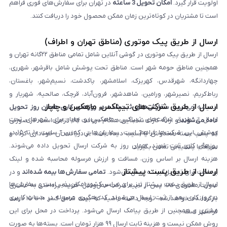
اولویت قرار گیرد.
امکان تحویل 3 ساعته
در تهران برای سفارش‌های فوری فراهم
است تا مشتریان در کوتاه‌ترین زمان ممکن محصول خود را دریافت کنند.
ارسال از طریق پیک موتوری (مناطق تهران و اطراف)
ارسال از طریق پیک موتوری در گوشی آنلاین شامل تمامی مناطق ۲۲گانه تهران و
همچنین مناطق حومه شهر است. مناطق تحت پوشش شامل باقرشهر، شهرری،
چهاردانگه، شهرقدس، کهریزک، اسلامشهر، پاکدشت، نسیم‌شهر، باغستان،
رباط‌کریم، نصیرشهر، ورامین، شاهدشهر، فرون‌آباد، قرچک، صالحیه، شهریار و
ارسال از طریق شرکت‌های تیپاکس، ماهکس و چاپار
اندیشه می‌شود.
سفارش‌های ثبت‌شده در روزهای کاری همان روز تحویل
ارسال از طریق شرکت‌های تیپاکس، ماهکس و چاپار برای شهرهای تحت
داده می‌شوند
و ارائه کارت شناسایی هنگام دریافت کالا الزامی است. در صورتی
پوشش این شرکت‌ها فراهم است. سفارش‌هایی که بین ساعت ۱۰ تا ۱۵ در
که پلمپ بسته مخدوش یا آسیب دیده باشد، از دریافت آن خودداری کرده و
روزهای کاری ثبت شوند، همان روز به شرکت ارسال تحویل داده می‌شوند.
سریعاً با پشتیبانی تماس بگیرید.
هزینه ارسال بر اساس وزن، مسافت و ارزش مرسوله محاسبه شده و لینک
ارسال از طریق پست پیشتاز
پرداخت برای تحویل‌گیرنده ارسال می‌شود.
تمامی سفارش‌ها بیمه شده‌اند
و در
ارسال از طریق پست پیشتاز نیز برای سراسر کشور امکان‌پذیر است و سفارش‌ها
صورت مفقودی کالا، پس از تایید شرکت حمل‌ونقل، هزینه پرداختی به مشتری
در روز کاری بعد از ثبت، ارسال می‌شوند. کد رهگیری مرسوله در حساب کاربری
بازگردانده خواهد شد. توجه داشته باشید که بیمه شامل کسر ۱۰ تا ۱۵ درصد
مشتری و همچنین از طریق پیامک ارسال می‌شود. پرداخت در محل برای این
فرانشیز است.
روش ممکن نیست و هزینه ثابت ارسال ۹۹ هزار تومان است. بسته‌ها به صورت