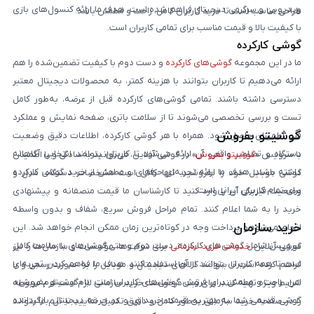
ویدیویی و سرگرمی دیجیتال فراهم شده است. هدف ما ارائه کنسول‌های بازی
طراحی مناسب است تا خرید کاربران کامل، راحت و مطمئن باشد.
با کیفیت بالا و قیمت مناسب برای تمامی کاربران است.
گوشی کارکرده
ما در این مجموعه
گوشی‌های کارکرده
و دست دوم با کیفیت تضمین‌شده را هم
ارائه می‌دهیم تا کاربران بتوانند با هزینه کمتر، به محصولات دیجیتال معتبر
دسترسی داشته باشند. تمامی گوشی‌های کارکرده قبل از عرضه، به‌طور کامل
تست و بررسی تخصصی می‌شوند تا از سلامت باتری، صفحه نمایش و عملکرد
گوشیتو بفروش
فنی اطمینان حاصل شود. همراه با هر گوشی کارکرده، اطلاعات دقیق وضعیت
دستگاه و تصاویر واقعی آن ارائه می‌شود تا کاربران بتوانند انتخابی آگاهانه
با سرویس «
گوشیتو بفروش
» در گوشی آنلاین، می‌توانید به‌سادگی و با اطمینان
داشته باشند. هدف ما ارائه تجربه‌ای حرفه‌ای و مطمئن از خرید گوشی کارکرده
گوشی موبایل خود را بفروشید. تنها کافی است مشخصات دستگاه، مدل و
برای تمام کاربران ایرانی است.
وضعیت فیزیکی آن را وارد کنید تا کارشناسان ما قیمت منصفانه و پیشنهادی
خرید را به شما اعلام کنند. تمام مراحل فروش سریع، شفاف و بدون واسطه
خرید سازمان
انجام می‌شود و پرداخت وجه در کوتاه‌ترین زمان ممکن انجام خواهد شد. این
سرویس شامل گوشی‌های کارکرده، دست دوم و حتی گوشی‌های با سلامت کامل
گوشی آنلاین
خدمات خرید سازمانی
برای شرکت‌ها، مؤسسات و سازمان‌ها را نیز
است تا همه کاربران بتوانند از آن استفاده کنند. هدف ما فراهم کردن تجربه‌ای
فراهم کرده است تا بتوانند کالاهای دیجیتال و موبایل را به صورت رسمی و با
امن، راحت و مطمئن برای فروش گوشی‌های کاربران است. با «گوشیتو بفروش»،
شرایط ویژه تهیه کنند. برای ثبت درخواست خرید سازمانی لازم است فرم مربوطه
گوشی قدیمی شما به بهترین قیمت خریداری و در چرخه دیجیتال بازگردانده
را در صفحه خرید سازمانی به‌طور کامل و دقیق تکمیل نمایید تا تیم ما بتواند