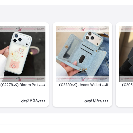
قاب Jeans Wallet (کدC2280)
قاب Bloom Pot (کدC2278)
458,000
1,180,000
تومان
تومان