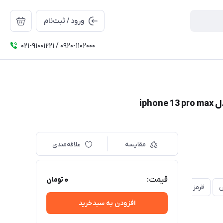
ورود / ثبت‌نام
۰۲۱-91001221 / 0920-1102000
مقایسه
علاقه‌مندی
0
قیمت:
تومان
ش
قرمز
مشکی
نقره ای
افزودن به سبدخرید