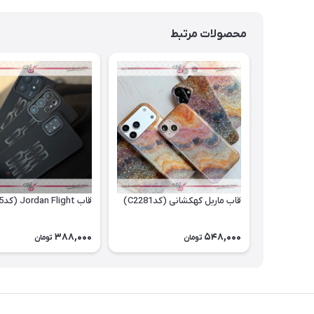
محصولات مرتبط
قاب ماربل کهکشانی (کدC2281)
قاب Jordan Flight (کدC2055)
388,000
548,000
تومان
تومان