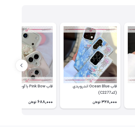
قاب Ocean Blue اندرویدی
قاب Pink Bow با آویز (کدC2276)
(کدC2277)
688,000
328,000
تومان
تومان