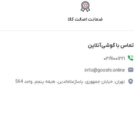
ضمانت اصالت کالا
تماس با گوشی‌آنلاین
۰۲۱91001221
info@gooshi.online
تهران، خیابان جمهوری، پاساژعلاءالدین، طبقه پنجم، واحد 564