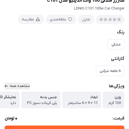
شارژر فندکی 100 وات الدینیو مدل C101
LDNIO C101 100w Car Charger
شارژر
علاقه‌مندی
مقایسه
رنگ
مشکی
گارانتی
6 ماهه شرکتی
ویژگی‌ها
مشاهده همه
وزن
ابعاد
جنس بدنه
نمایشگر LED
120 گرم
11 × 9 × 6 سانتیمتر
پلی کربنات نسوز PC
دارد
0
قیمت:
تومان