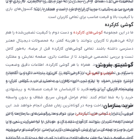
ایکس‌باکس و نینتندو هم است. این بخش برای علاقه‌مندان به بازی‌های
محافظت می‌کنند. هدف از این بخش ارائه لوازم جانبی باکیفیت، کاربردی و با
ویدیویی و سرگرمی دیجیتال فراهم شده است. هدف ما ارائه کنسول‌های بازی
طراحی مناسب است تا خرید کاربران کامل، راحت و مطمئن باشد.
با کیفیت بالا و قیمت مناسب برای تمامی کاربران است.
گوشی کارکرده
ما در این مجموعه
گوشی‌های کارکرده
و دست دوم با کیفیت تضمین‌شده را هم
ارائه می‌دهیم تا کاربران بتوانند با هزینه کمتر، به محصولات دیجیتال معتبر
دسترسی داشته باشند. تمامی گوشی‌های کارکرده قبل از عرضه، به‌طور کامل
تست و بررسی تخصصی می‌شوند تا از سلامت باتری، صفحه نمایش و عملکرد
گوشیتو بفروش
فنی اطمینان حاصل شود. همراه با هر گوشی کارکرده، اطلاعات دقیق وضعیت
دستگاه و تصاویر واقعی آن ارائه می‌شود تا کاربران بتوانند انتخابی آگاهانه
با سرویس «
گوشیتو بفروش
» در گوشی آنلاین، می‌توانید به‌سادگی و با اطمینان
داشته باشند. هدف ما ارائه تجربه‌ای حرفه‌ای و مطمئن از خرید گوشی کارکرده
گوشی موبایل خود را بفروشید. تنها کافی است مشخصات دستگاه، مدل و
برای تمام کاربران ایرانی است.
وضعیت فیزیکی آن را وارد کنید تا کارشناسان ما قیمت منصفانه و پیشنهادی
خرید را به شما اعلام کنند. تمام مراحل فروش سریع، شفاف و بدون واسطه
خرید سازمان
انجام می‌شود و پرداخت وجه در کوتاه‌ترین زمان ممکن انجام خواهد شد. این
سرویس شامل گوشی‌های کارکرده، دست دوم و حتی گوشی‌های با سلامت کامل
گوشی آنلاین
خدمات خرید سازمانی
برای شرکت‌ها، مؤسسات و سازمان‌ها را نیز
است تا همه کاربران بتوانند از آن استفاده کنند. هدف ما فراهم کردن تجربه‌ای
فراهم کرده است تا بتوانند کالاهای دیجیتال و موبایل را به صورت رسمی و با
امن، راحت و مطمئن برای فروش گوشی‌های کاربران است. با «گوشیتو بفروش»،
شرایط ویژه تهیه کنند. برای ثبت درخواست خرید سازمانی لازم است فرم مربوطه
گوشی قدیمی شما به بهترین قیمت خریداری و در چرخه دیجیتال بازگردانده
را در صفحه خرید سازمانی به‌طور کامل و دقیق تکمیل نمایید تا تیم ما بتواند