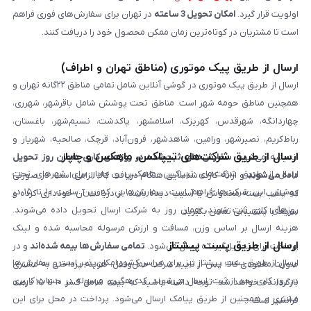
اولویت قرار گیرد.
امکان تحویل 3 ساعته
در تهران برای سفارش‌های فوری فراهم
است تا مشتریان در کوتاه‌ترین زمان ممکن محصول خود را دریافت کنند.
ارسال از طریق پیک موتوری (مناطق تهران و اطراف)
ارسال از طریق پیک موتوری در گوشی آنلاین شامل تمامی مناطق ۲۲گانه تهران و
همچنین مناطق حومه شهر است. مناطق تحت پوشش شامل باقرشهر، شهرری،
چهاردانگه، شهرقدس، کهریزک، اسلامشهر، پاکدشت، نسیم‌شهر، باغستان،
رباط‌کریم، نصیرشهر، ورامین، شاهدشهر، فرون‌آباد، قرچک، صالحیه، شهریار و
ارسال از طریق شرکت‌های تیپاکس، ماهکس و چاپار
اندیشه می‌شود.
سفارش‌های ثبت‌شده در روزهای کاری همان روز تحویل
ارسال از طریق شرکت‌های تیپاکس، ماهکس و چاپار برای شهرهای تحت
داده می‌شوند
و ارائه کارت شناسایی هنگام دریافت کالا الزامی است. در صورتی
پوشش این شرکت‌ها فراهم است. سفارش‌هایی که بین ساعت ۱۰ تا ۱۵ در
که پلمپ بسته مخدوش یا آسیب دیده باشد، از دریافت آن خودداری کرده و
روزهای کاری ثبت شوند، همان روز به شرکت ارسال تحویل داده می‌شوند.
سریعاً با پشتیبانی تماس بگیرید.
هزینه ارسال بر اساس وزن، مسافت و ارزش مرسوله محاسبه شده و لینک
ارسال از طریق پست پیشتاز
پرداخت برای تحویل‌گیرنده ارسال می‌شود.
تمامی سفارش‌ها بیمه شده‌اند
و در
ارسال از طریق پست پیشتاز نیز برای سراسر کشور امکان‌پذیر است و سفارش‌ها
صورت مفقودی کالا، پس از تایید شرکت حمل‌ونقل، هزینه پرداختی به مشتری
در روز کاری بعد از ثبت، ارسال می‌شوند. کد رهگیری مرسوله در حساب کاربری
بازگردانده خواهد شد. توجه داشته باشید که بیمه شامل کسر ۱۰ تا ۱۵ درصد
مشتری و همچنین از طریق پیامک ارسال می‌شود. پرداخت در محل برای این
فرانشیز است.