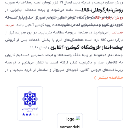
روش ممکن نیست و هزینه ثابت ارسال ۹۹ هزار تومان است. بسته‌ها به صورت
روش بازگردانی کالا
پلمپ شده تحویل اداره پست داده می‌شوند و بیمه شده‌اند، بنابراین در
صورت مشاهده هرگونه آسیب یا مخدوش بودن پلمپ، از تحویل گرفتن بسته
روش بازگردانی کالا
در فروشگاه گوشی آنلاین تنها در صورتی امکان‌پذیر است که
خودداری کرده و با پشتیبانی تماس بگیرید.
کالای خریداری شده مشمول مفاد ضمانت هفت روزه گوشی آنلاین باشد.
شرایط
ضمانت
را می‌توانید در صفحه مربوطه مطالعه بفرمایید. در این صورت، قبل از
بازگرداندن کالا لازم است هماهنگی‌های لازم با بخش خدمات پس از فروش
چشم‌انداز فروشگاه گوشی آنلاین
انجام شود و به هیچ‌وجه کالا بدون هماهنگی قبلی ارسال نگردد.
چشم‌انداز مجموعه بر پایه حذف واسطه‌ها و ایجاد دسترسی مستقیم کاربران
به کالاهای اصل و باکیفیت شکل گرفته است. ما تلاش می‌کنیم با توسعه
زیرساخت‌های فروش آنلاین، تجربه‌ای سریع‌تر و ساده‌تر از خرید دیجیتال در
مشاهده بیشتر
ایران ارائه دهیم. تبدیل‌شدن به مرجعی قابل اعتماد برای خرید کالای دیجیتال،
یکی از اهداف اصلی این مجموعه است. تمرکز بر رضایت مشتری، نوآوری در
خدمات و به‌روزرسانی مداوم محصولات، مسیر ما را روشن‌تر می‌کند. ما باور
داریم آینده بازار دیجیتال متعلق به کسب‌وکارهایی است که صداقت و شفافیت
را در اولویت قرار می‌دهند. گوشی آنلاین با تکیه بر تجربه و تخصص، با قدرت به
سمت تحقق این چشم‌انداز حرکت می‌کند.