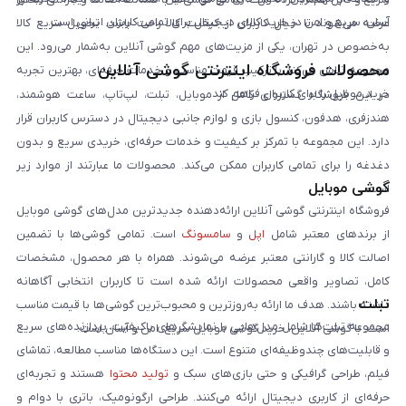
آسان، سریع و امن در خرید کالای دیجیتال برای تمامی کاربران ایرانی است.
عرضه می‌شوند تا خیال کاربران از کیفیت کالا راحت باشد. تحویل سریع کالا
به‌خصوص در تهران، یکی از مزیت‌های مهم گوشی آنلاین به‌شمار می‌رود. این
محصولات فروشگاه اینترنتی گوشی آنلاین
مجموعه تلاش می‌کند با ترکیب قیمت مناسب و خدمات حرفه‌ای، بهترین تجربه
خرید موبایل را برای کاربران فراهم کند.
در این فروشگاه گستره‌ای کامل از موبایل، تبلت، لپ‌تاپ، ساعت هوشمند،
هندزفری، هدفون، کنسول بازی و لوازم جانبی دیجیتال در دسترس کاربران قرار
دارد. این مجموعه با تمرکز بر کیفیت و خدمات حرفه‌ای، خریدی سریع و بدون
دغدغه را برای تمامی کاربران ممکن می‌کند. محصولات ما عبارتند از موارد زیر
گوشی موبایل
است:
فروشگاه اینترنتی گوشی آنلاین ارائه‌دهنده جدیدترین مدل‌های گوشی موبایل
از برندهای معتبر شامل
اپل
و
سامسونگ
است. تمامی گوشی‌ها با تضمین
اصالت کالا و گارانتی معتبر عرضه می‌شوند. همراه با هر محصول، مشخصات
کامل، تصاویر واقعی محصولات ارائه شده است تا کاربران انتخابی آگاهانه
تبلت
داشته باشند. هدف ما ارائه به‌روزترین و محبوب‌ترین گوشی‌ها با قیمت مناسب
مجموعه تبلت‌ها شامل مدل‌هایی با نمایشگرهای باکیفیت، پردازنده‌های سریع
است. با گوشی آنلاین، خرید گوشی موبایل سریع، امن و آسان است.
و قابلیت‌های چندوظیفه‌ای متنوع است. این دستگاه‌ها مناسب مطالعه، تماشای
فیلم، طراحی گرافیکی و حتی بازی‌های سبک و
تولید محتوا
هستند و تجربه‌ای
حرفه‌ای از کاربری دیجیتال ارائه می‌کنند. طراحی ارگونومیک، باتری با دوام و