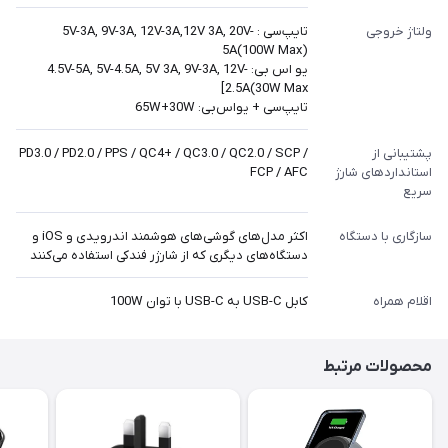
ولتاژ خروجی
تایپ‌سی : 5V-3A, 9V-3A, 12V-3A,12V 3A, 20V-
5A(100W Max)
یو اس بی: 4.5V-5A, 5V-4.5A, 5V 3A, 9V-3A, 12V-
2.5A(30W Max]
تایپ‌سی + یو‌اس‌بی: 65W+30W
پشتیبانی از
PD3.0 / PD2.0 / PPS / QC4+ / QC3.0 / QC2.0 / SCP /
استانداردهای شارژ
FCP / AFC
سریع
سازگاری با دستگاه
اکثر مدل‌های گوشی‌های هوشمند اندرویدی و iOS و
دستگاه‌های دیگری که از شارژر فندکی استفاده می‌کنند
اقلام همراه
کابل USB-C به USB-C با توان 100W
محصولات مرتبط