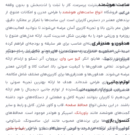
ساعت هوشمند
قابلیت اتصال به اینترنت پرسرعت، کار با تبلت را لذت‌بخش و بدون وقفه
در این فروشگاه
انواع ساعت‌های هوشمند
با طراحی مدرن و امکانات متنوع، از
می‌کند.
برندهای معتبر در دسترس کاربران است. این ساعت‌ها با تمرکز بر عملکرد دقیق،
طول عمر باتری بالا و تجربه کاربری آسان عرضه می‌شوند تا بتوانید فعالیت‌های
روزمره و ورزشی خود را به بهترین شکل مدیریت کنید. ارائه مدل‌های متنوع با
هدفون و هندزفری
قابلیت‌های متفاوت، گزینه‌ای مناسب برای هر سلیقه و بودجه‌ای فراهم کرده
در بخش هدفون و هندزفری، محصولات برندهای معتبر شامل اپل، سامسونگ،
است. این مجموعه تلاش دارد ساعت‌هایی کاربردی و باکیفیت را در اختیار
شیائومی، ناتینگ، هایلو، انکر،
کیو سی وای
، پرووان، آنر، تسکو و ارلدام ارائه
کاربران قرار دهد.
می‌شوند. تمامی هدفون‌ها با کیفیت صوتی بالا، اصالت کالا و گارانتی معتبر
عرضه می‌شوند. هدفون‌ها و هندزفری‌ها برای کاربری‌های مختلف شامل مکالمه،
لوازم جانبی
موسیقی و بازی طراحی شده‌اند. هدف ما ارائه بهترین تجربه صوتی با
ما در این فروشگاه مجموعه‌ای گسترده از لوازم جانبی دیجیتال را هم ارائه
محصولات متنوع و باکیفیت است.
می‌دهیم تا کاربران بتوانند تجربه کامل و مطمئنی از دستگاه‌های خود داشته
باشند. در این بخش انواع
محافظ صفحه
، قاب و کاور، شارژر، کابل و رابط و سایر
گجت‌های هوشمند مانند
پاوربانک
، اسپیکر و هولدر موجود است. محافظ‌های
کنسول بازی
صفحه و قاب‌ها برای برندهای محبوب مانند اپل، سامسونگ، شیائومی،
گوشی آنلاین ارائه‌دهنده جدیدترین کنسول‌های بازی شامل
پلی‌استیشن
،
موتورولا و آنر عرضه می‌شوند و گوشی و دستگاه شما را در برابر خط و خش