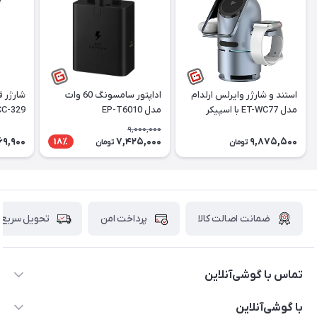
استند و شارژر وایرلس ارلدام
اداپتور سامسونگ 60 وات
شارژر 
مدل ET-WC77 با اسپیکر
مدل EP-T6010
HCC-329 توان 5
بلوتوث
9,000,000
69,900
7,425,000
9,875,500
18٪
تومان
تومان
ضمانت اصالت کالا
پرداخت امن
تحویل سریع
تماس با گوشی‌آنلاین
۰۲۱91001221
با گوشی‌آنلاین