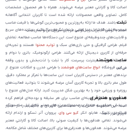
اصالت کالا و گارانتی معتبر عرضه می‌شوند. همراه با هر محصول، مشخصات
کامل، تصاویر واقعی محصولات ارائه شده است تا کاربران انتخابی آگاهانه
تبلت
داشته باشند. هدف ما ارائه به‌روزترین و محبوب‌ترین گوشی‌ها با قیمت مناسب
مجموعه تبلت‌ها شامل مدل‌هایی با نمایشگرهای باکیفیت، پردازنده‌های سریع
است. با گوشی آنلاین، خرید گوشی موبایل سریع، امن و آسان است.
و قابلیت‌های چندوظیفه‌ای متنوع است. این دستگاه‌ها مناسب مطالعه، تماشای
فیلم، طراحی گرافیکی و حتی بازی‌های سبک و
تولید محتوا
هستند و تجربه‌ای
حرفه‌ای از کاربری دیجیتال ارائه می‌کنند. طراحی ارگونومیک، باتری با دوام و
ساعت هوشمند
قابلیت اتصال به اینترنت پرسرعت، کار با تبلت را لذت‌بخش و بدون وقفه
در این فروشگاه
انواع ساعت‌های هوشمند
با طراحی مدرن و امکانات متنوع، از
می‌کند.
برندهای معتبر در دسترس کاربران است. این ساعت‌ها با تمرکز بر عملکرد دقیق،
طول عمر باتری بالا و تجربه کاربری آسان عرضه می‌شوند تا بتوانید فعالیت‌های
روزمره و ورزشی خود را به بهترین شکل مدیریت کنید. ارائه مدل‌های متنوع با
هدفون و هندزفری
قابلیت‌های متفاوت، گزینه‌ای مناسب برای هر سلیقه و بودجه‌ای فراهم کرده
در بخش هدفون و هندزفری، محصولات برندهای معتبر شامل اپل، سامسونگ،
است. این مجموعه تلاش دارد ساعت‌هایی کاربردی و باکیفیت را در اختیار
شیائومی، ناتینگ، هایلو، انکر،
کیو سی وای
، پرووان، آنر، تسکو و ارلدام ارائه
کاربران قرار دهد.
می‌شوند. تمامی هدفون‌ها با کیفیت صوتی بالا، اصالت کالا و گارانتی معتبر
عرضه می‌شوند. هدفون‌ها و هندزفری‌ها برای کاربری‌های مختلف شامل مکالمه،