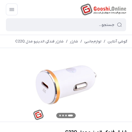
گوشی آنلاین
/
لوازم‌جانبی
/
شارژر
/
شارژر فندکی الدینیو مدل C22Q