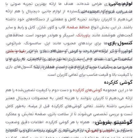
لوازم جانبی
موسیقی و بازی طراحی شده‌اند. هدف ما ارائه بهترین تجربه صوتی با
ما در این فروشگاه مجموعه‌ای گسترده از لوازم جانبی دیجیتال را هم ارائه
محصولات متنوع و باکیفیت است.
می‌دهیم تا کاربران بتوانند تجربه کامل و مطمئنی از دستگاه‌های خود داشته
باشند. در این بخش انواع
محافظ صفحه
، قاب و کاور، شارژر، کابل و رابط و سایر
گجت‌های هوشمند مانند
پاوربانک
، اسپیکر و هولدر موجود است. محافظ‌های
کنسول بازی
صفحه و قاب‌ها برای برندهای محبوب مانند اپل، سامسونگ، شیائومی،
گوشی آنلاین ارائه‌دهنده جدیدترین کنسول‌های بازی شامل
پلی‌استیشن
،
موتورولا و آنر عرضه می‌شوند و گوشی و دستگاه شما را در برابر خط و خش
ایکس‌باکس و نینتندو هم است. این بخش برای علاقه‌مندان به بازی‌های
محافظت می‌کنند. هدف از این بخش ارائه لوازم جانبی باکیفیت، کاربردی و با
ویدیویی و سرگرمی دیجیتال فراهم شده است. هدف ما ارائه کنسول‌های بازی
طراحی مناسب است تا خرید کاربران کامل، راحت و مطمئن باشد.
با کیفیت بالا و قیمت مناسب برای تمامی کاربران است.
گوشی کارکرده
ما در این مجموعه
گوشی‌های کارکرده
و دست دوم با کیفیت تضمین‌شده را هم
ارائه می‌دهیم تا کاربران بتوانند با هزینه کمتر، به محصولات دیجیتال معتبر
دسترسی داشته باشند. تمامی گوشی‌های کارکرده قبل از عرضه، به‌طور کامل
تست و بررسی تخصصی می‌شوند تا از سلامت باتری، صفحه نمایش و عملکرد
گوشیتو بفروش
فنی اطمینان حاصل شود. همراه با هر گوشی کارکرده، اطلاعات دقیق وضعیت
دستگاه و تصاویر واقعی آن ارائه می‌شود تا کاربران بتوانند انتخابی آگاهانه
با سرویس «
گوشیتو بفروش
» در گوشی آنلاین، می‌توانید به‌سادگی و با اطمینان