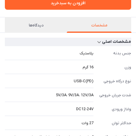
افزودن به سبدخرید
مشخصات
دیدگاه‌ها
مشخصات اصلی
جنس بدنه
پلاستیک
وزن
16 گرم
نوع درگاه خروجی
USB-C(PD)
شدت جریان خروجی
5V/3A، 9V/3A، 12V/3A
ولتاژ ورودی
DC12-24V
حداکثر توان
27 وات