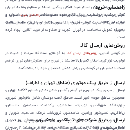
راهنمای خرید
کوتاه‌ترین زمان ممکن انجام شود. امکان پیگیری لحظه‌ای سفارش‌ها به کاربران
کمک می‌کند از وضعیت ارسال کالای خود مطلع باشند. بسته‌بندی اصولی و
کاربران محترم فروشگاه می‌توانند با مراجعه به صفحه «
راهنمای خرید
»، نحوه و
استاندارد کالاها، سلامت محصول را تا زمان تحویل تضمین می‌کند. ارسال سریع،
فرایند خرید از سایت گوشی آنلاین را به‌صورت کامل و با زبانی ساده مطالعه
به‌ویژه تحویل سه‌ساعته در تهران، تجربه‌ای متفاوت از خرید آنلاین ایجاد کرده
نمایند.
است.
روش‌های ارسال کالا
در گوشی آنلاین،
روش‌های ارسال کالا
به گونه‌ای است که سرعت و امنیت در
اولویت قرار گیرد.
امکان تحویل 3 ساعته
در تهران برای سفارش‌های فوری فراهم
است تا مشتریان در کوتاه‌ترین زمان ممکن محصول خود را دریافت کنند.
ارسال از طریق پیک موتوری (مناطق تهران و اطراف)
ارسال از طریق پیک موتوری در گوشی آنلاین شامل تمامی مناطق ۲۲گانه تهران و
همچنین مناطق حومه شهر است. مناطق تحت پوشش شامل باقرشهر، شهرری،
چهاردانگه، شهرقدس، کهریزک، اسلامشهر، پاکدشت، نسیم‌شهر، باغستان،
رباط‌کریم، نصیرشهر، ورامین، شاهدشهر، فرون‌آباد، قرچک، صالحیه، شهریار و
ارسال از طریق شرکت‌های تیپاکس، ماهکس و چاپار
اندیشه می‌شود.
سفارش‌های ثبت‌شده در روزهای کاری همان روز تحویل
ارسال از طریق شرکت‌های تیپاکس، ماهکس و چاپار برای شهرهای تحت
داده می‌شوند
و ارائه کارت شناسایی هنگام دریافت کالا الزامی است. در صورتی