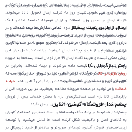
پوشش این شرکت‌ها فراهم است. سفارش‌هایی که بین ساعت ۱۰ تا ۱۵ در
که پلمپ بسته مخدوش یا آسیب دیده باشد، از دریافت آن خودداری کرده و
روزهای کاری ثبت شوند، همان روز به شرکت ارسال تحویل داده می‌شوند.
سریعاً با پشتیبانی تماس بگیرید.
هزینه ارسال بر اساس وزن، مسافت و ارزش مرسوله محاسبه شده و لینک
ارسال از طریق پست پیشتاز
پرداخت برای تحویل‌گیرنده ارسال می‌شود.
تمامی سفارش‌ها بیمه شده‌اند
و در
ارسال از طریق پست پیشتاز نیز برای سراسر کشور امکان‌پذیر است و سفارش‌ها
صورت مفقودی کالا، پس از تایید شرکت حمل‌ونقل، هزینه پرداختی به مشتری
در روز کاری بعد از ثبت، ارسال می‌شوند. کد رهگیری مرسوله در حساب کاربری
بازگردانده خواهد شد. توجه داشته باشید که بیمه شامل کسر ۱۰ تا ۱۵ درصد
مشتری و همچنین از طریق پیامک ارسال می‌شود. پرداخت در محل برای این
فرانشیز است.
روش ممکن نیست و هزینه ثابت ارسال ۹۹ هزار تومان است. بسته‌ها به صورت
روش بازگردانی کالا
پلمپ شده تحویل اداره پست داده می‌شوند و بیمه شده‌اند، بنابراین در
صورت مشاهده هرگونه آسیب یا مخدوش بودن پلمپ، از تحویل گرفتن بسته
روش بازگردانی کالا
در فروشگاه گوشی آنلاین تنها در صورتی امکان‌پذیر است که
خودداری کرده و با پشتیبانی تماس بگیرید.
کالای خریداری شده مشمول مفاد ضمانت هفت روزه گوشی آنلاین باشد.
شرایط
ضمانت
را می‌توانید در صفحه مربوطه مطالعه بفرمایید. در این صورت، قبل از
بازگرداندن کالا لازم است هماهنگی‌های لازم با بخش خدمات پس از فروش
چشم‌انداز فروشگاه گوشی آنلاین
انجام شود و به هیچ‌وجه کالا بدون هماهنگی قبلی ارسال نگردد.
چشم‌انداز مجموعه بر پایه حذف واسطه‌ها و ایجاد دسترسی مستقیم کاربران
به کالاهای اصل و باکیفیت شکل گرفته است. ما تلاش می‌کنیم با توسعه
زیرساخت‌های فروش آنلاین، تجربه‌ای سریع‌تر و ساده‌تر از خرید دیجیتال در