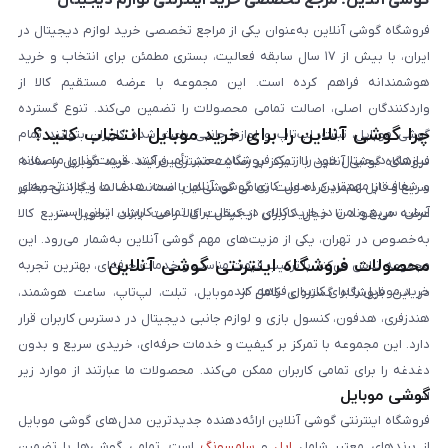
فروشگاه گوشی آنلاین به‌عنوان یکی از مراجع تخصصی خرید لوازم دیجیتال در
ایران، با بیش از ۱۷ سال سابقه فعالیت، بستری مطمئن برای انتخاب و خرید
هوشمندانه فراهم کرده است. این مجموعه با عرضه مستقیم کالا از
واردکنندگان اصلی، اصالت تمامی محصولات را تضمین می‌کند. تنوع گسترده
چرا گوشی آنلاین را برای خرید موبایل انتخاب کنید؟
گوشی موبایل، تبلت، لپ‌تاپ و لوازم جانبی باعث شده کاربران بتوانند تمام
نیازهای دیجیتال خود را از یک فروشگاه معتبر تأمین کنند. قیمت‌گذاری منصفانه
فروشگاه گوشی آنلاین با تمرکز بر رضایت مشتری، فرآیند خرید موبایل را ساده،
و شفاف از مهم‌ترین اصول کاری گوشی آنلاین است. هدف ما ایجاد تجربه‌ای
سریع و قابل اعتماد کرده است. تمامی گوشی‌ها با ضمانت اصالت و گارانتی معتبر
آسان، سریع و امن در خرید کالای دیجیتال برای تمامی کاربران ایرانی است.
عرضه می‌شوند تا خیال کاربران از کیفیت کالا راحت باشد. تحویل سریع کالا
به‌خصوص در تهران، یکی از مزیت‌های مهم گوشی آنلاین به‌شمار می‌رود. این
محصولات فروشگاه اینترنتی گوشی آنلاین
مجموعه تلاش می‌کند با ترکیب قیمت مناسب و خدمات حرفه‌ای، بهترین تجربه
خرید موبایل را برای کاربران فراهم کند.
در این فروشگاه گستره‌ای کامل از موبایل، تبلت، لپ‌تاپ، ساعت هوشمند،
هندزفری، هدفون، کنسول بازی و لوازم جانبی دیجیتال در دسترس کاربران قرار
دارد. این مجموعه با تمرکز بر کیفیت و خدمات حرفه‌ای، خریدی سریع و بدون
دغدغه را برای تمامی کاربران ممکن می‌کند. محصولات ما عبارتند از موارد زیر
گوشی موبایل
است:
فروشگاه اینترنتی گوشی آنلاین ارائه‌دهنده جدیدترین مدل‌های گوشی موبایل
از برندهای معتبر شامل
اپل
و
سامسونگ
است. تمامی گوشی‌ها با تضمین