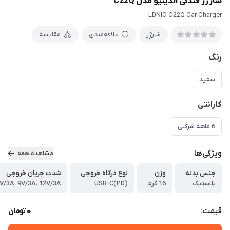
شارژر فندکی الدینیو مدل C22Q
LDNIO C22Q Car Charger
شارژر
علاقه‌مندی
مقایسه
رنگ
سفید
گارانتی
6 ماهه شرکتی
ویژگی‌ها
مشاهده همه
جنس بدنه
وزن
نوع درگاه خروجی
شدت جریان خروجی
پلاستیک
16 گرم
USB-C(PD)
V/3A، 9V/3A، 12V/3A
0
قیمت:
تومان