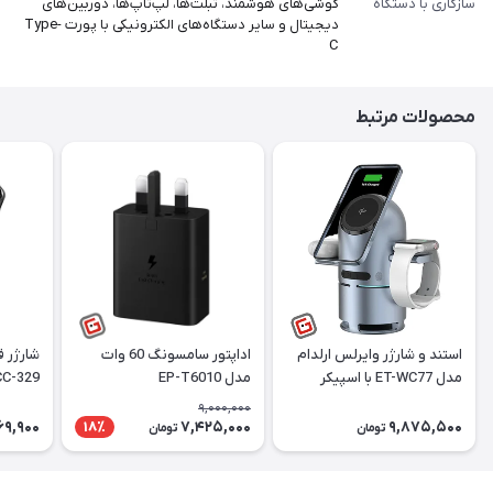
سازگاری با دستگاه
گوشی‌های هوشمند، تبلت‌ها، لپ‌تاپ‌ها، دوربین‌های
دیجیتال و سایر دستگاه‌های الکترونیکی با پورت Type-
C
محصولات مرتبط
استند و شارژر وایرلس ارلدام
اداپتور سامسونگ 60 وات
شارژر 
مدل ET-WC77 با اسپیکر
مدل EP-T6010
HCC-329 توان 5
بلوتوث
9,000,000
69,900
7,425,000
9,875,500
18٪
تومان
تومان