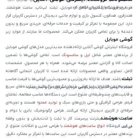
خرید موبایل را برای کاربران فراهم کند.
در این فروشگاه گستره‌ای کامل از موبایل، تبلت، لپ‌تاپ، ساعت هوشمند،
هندزفری، هدفون، کنسول بازی و لوازم جانبی دیجیتال در دسترس کاربران قرار
دارد. این مجموعه با تمرکز بر کیفیت و خدمات حرفه‌ای، خریدی سریع و بدون
دغدغه را برای تمامی کاربران ممکن می‌کند. محصولات ما عبارتند از موارد زیر
گوشی موبایل
است:
فروشگاه اینترنتی گوشی آنلاین ارائه‌دهنده جدیدترین مدل‌های گوشی موبایل
از برندهای معتبر شامل
اپل
و
سامسونگ
است. تمامی گوشی‌ها با تضمین
اصالت کالا و گارانتی معتبر عرضه می‌شوند. همراه با هر محصول، مشخصات
کامل، تصاویر واقعی محصولات ارائه شده است تا کاربران انتخابی آگاهانه
تبلت
داشته باشند. هدف ما ارائه به‌روزترین و محبوب‌ترین گوشی‌ها با قیمت مناسب
مجموعه تبلت‌ها شامل مدل‌هایی با نمایشگرهای باکیفیت، پردازنده‌های سریع
است. با گوشی آنلاین، خرید گوشی موبایل سریع، امن و آسان است.
و قابلیت‌های چندوظیفه‌ای متنوع است. این دستگاه‌ها مناسب مطالعه، تماشای
فیلم، طراحی گرافیکی و حتی بازی‌های سبک و
تولید محتوا
هستند و تجربه‌ای
حرفه‌ای از کاربری دیجیتال ارائه می‌کنند. طراحی ارگونومیک، باتری با دوام و
ساعت هوشمند
قابلیت اتصال به اینترنت پرسرعت، کار با تبلت را لذت‌بخش و بدون وقفه
در این فروشگاه
انواع ساعت‌های هوشمند
با طراحی مدرن و امکانات متنوع، از
می‌کند.
برندهای معتبر در دسترس کاربران است. این ساعت‌ها با تمرکز بر عملکرد دقیق،