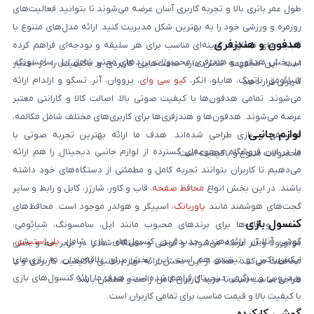
طول عمر باتری بالا و تجربه کاربری آسان عرضه می‌شوند تا بتوانید فعالیت‌های
روزمره و ورزشی خود را به بهترین شکل مدیریت کنید. ارائه مدل‌های متنوع با
هدفون و هندزفری
قابلیت‌های متفاوت، گزینه‌ای مناسب برای هر سلیقه و بودجه‌ای فراهم کرده
در بخش هدفون و هندزفری، محصولات برندهای معتبر شامل اپل، سامسونگ،
است. این مجموعه تلاش دارد ساعت‌هایی کاربردی و باکیفیت را در اختیار
شیائومی، ناتینگ، هایلو، انکر،
کیو سی وای
، پرووان، آنر، تسکو و ارلدام ارائه
کاربران قرار دهد.
می‌شوند. تمامی هدفون‌ها با کیفیت صوتی بالا، اصالت کالا و گارانتی معتبر
عرضه می‌شوند. هدفون‌ها و هندزفری‌ها برای کاربری‌های مختلف شامل مکالمه،
لوازم جانبی
موسیقی و بازی طراحی شده‌اند. هدف ما ارائه بهترین تجربه صوتی با
ما در این فروشگاه مجموعه‌ای گسترده از لوازم جانبی دیجیتال را هم ارائه
محصولات متنوع و باکیفیت است.
می‌دهیم تا کاربران بتوانند تجربه کامل و مطمئنی از دستگاه‌های خود داشته
باشند. در این بخش انواع
محافظ صفحه
، قاب و کاور، شارژر، کابل و رابط و سایر
گجت‌های هوشمند مانند
پاوربانک
، اسپیکر و هولدر موجود است. محافظ‌های
کنسول بازی
صفحه و قاب‌ها برای برندهای محبوب مانند اپل، سامسونگ، شیائومی،
گوشی آنلاین ارائه‌دهنده جدیدترین کنسول‌های بازی شامل
پلی‌استیشن
،
موتورولا و آنر عرضه می‌شوند و گوشی و دستگاه شما را در برابر خط و خش
ایکس‌باکس و نینتندو هم است. این بخش برای علاقه‌مندان به بازی‌های
محافظت می‌کنند. هدف از این بخش ارائه لوازم جانبی باکیفیت، کاربردی و با
ویدیویی و سرگرمی دیجیتال فراهم شده است. هدف ما ارائه کنسول‌های بازی
طراحی مناسب است تا خرید کاربران کامل، راحت و مطمئن باشد.
با کیفیت بالا و قیمت مناسب برای تمامی کاربران است.
گوشی کارکرده