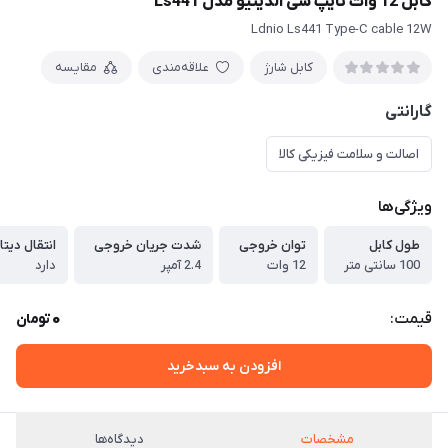
کابل 12 وات تایپ سی الدینیو مدل Ls441
Ldnio Ls441 Type-C cable 12W
کابل شارژ
علاقه‌مندی
مقایسه
گارانتی
اصالت و سلامت فیزیکی کالا
ویژگی‌ها
طول کابل
توان خروجی
شدت جریان خروجی
انتقال دیتا
100 سانتی متر
12 وات
2.4 آمپر
دارد
0
قیمت:
تومان
افزودن به سبدخرید
مشخصات
دیدگاه‌ها