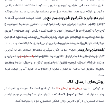
دقیق مشخصات فنی، طراحی، دوربین، باتری و عملکرد دستگاه‌ها، اطلاعات واقعی
و کاربردی ارائه می‌دهند. مقایسه مدل‌های مختلف برندهایی مانند سامسونگ،
تجربه خرید آنلاین امن و سریع
اپل، شیائومی و سایر برندهای معتبر به کاربران کمک می‌کند انتخابی آگاهانه
داشته باشند. مقالات تحلیلی ما تنها به مشخصات ظاهری محدود نمی‌شود و
گوشی آنلاین بستری امن برای خرید اینترنتی لوازم دیجیتال فراهم کرده است تا
تجربه کاربری واقعی را نیز پوشش می‌دهد. این رویکرد باعث می‌شود کاربران
کاربران با آرامش خاطر سفارش خود را ثبت کنند. تمامی پرداخت‌ها از طریق
بتوانند متناسب با بودجه و نیاز خود بهترین گزینه را انتخاب کنند. هدف از این
درگاه‌های امن بانکی انجام می‌شود و اطلاعات کاربران به‌طور کامل محافظت
محتواها، افزایش آگاهی مخاطبان و جلوگیری از خریدهای اشتباه است.
می‌گردد. رابط کاربری ساده و سریع سایت باعث می‌شود فرآیند انتخاب و خرید در
راهنمای خرید
کوتاه‌ترین زمان ممکن انجام شود. امکان پیگیری لحظه‌ای سفارش‌ها به کاربران
کمک می‌کند از وضعیت ارسال کالای خود مطلع باشند. بسته‌بندی اصولی و
کاربران محترم فروشگاه می‌توانند با مراجعه به صفحه «
راهنمای خرید
»، نحوه و
استاندارد کالاها، سلامت محصول را تا زمان تحویل تضمین می‌کند. ارسال سریع،
فرایند خرید از سایت گوشی آنلاین را به‌صورت کامل و با زبانی ساده مطالعه
به‌ویژه تحویل سه‌ساعته در تهران، تجربه‌ای متفاوت از خرید آنلاین ایجاد کرده
نمایند.
است.
روش‌های ارسال کالا
در گوشی آنلاین،
روش‌های ارسال کالا
به گونه‌ای است که سرعت و امنیت در
اولویت قرار گیرد.
امکان تحویل 3 ساعته
در تهران برای سفارش‌های فوری فراهم
است تا مشتریان در کوتاه‌ترین زمان ممکن محصول خود را دریافت کنند.