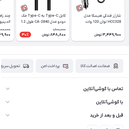
شارژر فندکی هیسکا مدل
کابل Type-C به Type-C مک
چند راه
HCC328 توان 120 وات
دودو مدل CA-2840 طول 1.2
الدینیو EW4485
متر
000,000
1,200,000
69,900
848,800
3,449,900
30٪
تومان
تومان
ضمانت اصالت کالا
پرداخت امن
تحویل سریع
تماس با گوشی‌آنلاین
۰۲۱91001221
با گوشی‌آنلاین
info@gooshi.online
درباره ما
قبل و بعد از خرید
تهران، خیابان جمهوری، پاساژعلاءالدین، طبقه پنجم، واحد 564
تماس با ما
نحوه خرید از گوشی آنلاین