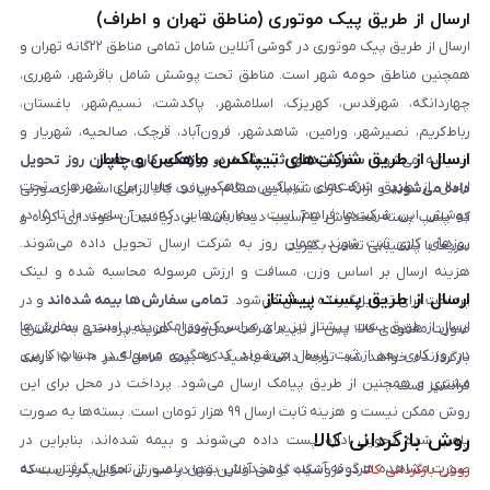
ارسال از طریق پیک موتوری (مناطق تهران و اطراف)
ارسال از طریق پیک موتوری در گوشی آنلاین شامل تمامی مناطق ۲۲گانه تهران و
همچنین مناطق حومه شهر است. مناطق تحت پوشش شامل باقرشهر، شهرری،
چهاردانگه، شهرقدس، کهریزک، اسلامشهر، پاکدشت، نسیم‌شهر، باغستان،
رباط‌کریم، نصیرشهر، ورامین، شاهدشهر، فرون‌آباد، قرچک، صالحیه، شهریار و
ارسال از طریق شرکت‌های تیپاکس، ماهکس و چاپار
اندیشه می‌شود.
سفارش‌های ثبت‌شده در روزهای کاری همان روز تحویل
ارسال از طریق شرکت‌های تیپاکس، ماهکس و چاپار برای شهرهای تحت
داده می‌شوند
و ارائه کارت شناسایی هنگام دریافت کالا الزامی است. در صورتی
پوشش این شرکت‌ها فراهم است. سفارش‌هایی که بین ساعت ۱۰ تا ۱۵ در
که پلمپ بسته مخدوش یا آسیب دیده باشد، از دریافت آن خودداری کرده و
روزهای کاری ثبت شوند، همان روز به شرکت ارسال تحویل داده می‌شوند.
سریعاً با پشتیبانی تماس بگیرید.
هزینه ارسال بر اساس وزن، مسافت و ارزش مرسوله محاسبه شده و لینک
ارسال از طریق پست پیشتاز
پرداخت برای تحویل‌گیرنده ارسال می‌شود.
تمامی سفارش‌ها بیمه شده‌اند
و در
ارسال از طریق پست پیشتاز نیز برای سراسر کشور امکان‌پذیر است و سفارش‌ها
صورت مفقودی کالا، پس از تایید شرکت حمل‌ونقل، هزینه پرداختی به مشتری
در روز کاری بعد از ثبت، ارسال می‌شوند. کد رهگیری مرسوله در حساب کاربری
بازگردانده خواهد شد. توجه داشته باشید که بیمه شامل کسر ۱۰ تا ۱۵ درصد
مشتری و همچنین از طریق پیامک ارسال می‌شود. پرداخت در محل برای این
فرانشیز است.
روش ممکن نیست و هزینه ثابت ارسال ۹۹ هزار تومان است. بسته‌ها به صورت
روش بازگردانی کالا
پلمپ شده تحویل اداره پست داده می‌شوند و بیمه شده‌اند، بنابراین در
صورت مشاهده هرگونه آسیب یا مخدوش بودن پلمپ، از تحویل گرفتن بسته
روش بازگردانی کالا
در فروشگاه گوشی آنلاین تنها در صورتی امکان‌پذیر است که