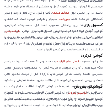
ما در این فروشگاه مجموعه‌ای گسترده از لوازم جانبی دیجیتال را هم ارائه
محصولات متنوع و باکیفیت است.
می‌دهیم تا کاربران بتوانند تجربه کامل و مطمئنی از دستگاه‌های خود داشته
باشند. در این بخش انواع
محافظ صفحه
، قاب و کاور، شارژر، کابل و رابط و سایر
گجت‌های هوشمند مانند
پاوربانک
، اسپیکر و هولدر موجود است. محافظ‌های
کنسول بازی
صفحه و قاب‌ها برای برندهای محبوب مانند اپل، سامسونگ، شیائومی،
گوشی آنلاین ارائه‌دهنده جدیدترین کنسول‌های بازی شامل
پلی‌استیشن
،
موتورولا و آنر عرضه می‌شوند و گوشی و دستگاه شما را در برابر خط و خش
ایکس‌باکس و نینتندو هم است. این بخش برای علاقه‌مندان به بازی‌های
محافظت می‌کنند. هدف از این بخش ارائه لوازم جانبی باکیفیت، کاربردی و با
ویدیویی و سرگرمی دیجیتال فراهم شده است. هدف ما ارائه کنسول‌های بازی
طراحی مناسب است تا خرید کاربران کامل، راحت و مطمئن باشد.
با کیفیت بالا و قیمت مناسب برای تمامی کاربران است.
گوشی کارکرده
ما در این مجموعه
گوشی‌های کارکرده
و دست دوم با کیفیت تضمین‌شده را هم
ارائه می‌دهیم تا کاربران بتوانند با هزینه کمتر، به محصولات دیجیتال معتبر
دسترسی داشته باشند. تمامی گوشی‌های کارکرده قبل از عرضه، به‌طور کامل
تست و بررسی تخصصی می‌شوند تا از سلامت باتری، صفحه نمایش و عملکرد
گوشیتو بفروش
فنی اطمینان حاصل شود. همراه با هر گوشی کارکرده، اطلاعات دقیق وضعیت
دستگاه و تصاویر واقعی آن ارائه می‌شود تا کاربران بتوانند انتخابی آگاهانه
با سرویس «
گوشیتو بفروش
» در گوشی آنلاین، می‌توانید به‌سادگی و با اطمینان
داشته باشند. هدف ما ارائه تجربه‌ای حرفه‌ای و مطمئن از خرید گوشی کارکرده
گوشی موبایل خود را بفروشید. تنها کافی است مشخصات دستگاه، مدل و
برای تمام کاربران ایرانی است.
وضعیت فیزیکی آن را وارد کنید تا کارشناسان ما قیمت منصفانه و پیشنهادی