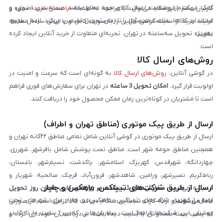
کمک می‌کند از وضعیت ارسال کالای خود مطلع باشند. بسته‌بندی اصولی و
کاربران محترم فروشگاه می‌توانند با مراجعه به صفحه «
راهنمای خرید
»، نحوه و
استاندارد کالاها، سلامت محصول را تا زمان تحویل تضمین می‌کند. ارسال سریع،
فرایند خرید از سایت گوشی آنلاین را به‌صورت کامل و با زبانی ساده مطالعه
به‌ویژه تحویل سه‌ساعته در تهران، تجربه‌ای متفاوت از خرید آنلاین ایجاد کرده
نمایند.
است.
روش‌های ارسال کالا
در گوشی آنلاین،
روش‌های ارسال کالا
به گونه‌ای است که سرعت و امنیت در
اولویت قرار گیرد.
امکان تحویل 3 ساعته
در تهران برای سفارش‌های فوری فراهم
است تا مشتریان در کوتاه‌ترین زمان ممکن محصول خود را دریافت کنند.
ارسال از طریق پیک موتوری (مناطق تهران و اطراف)
ارسال از طریق پیک موتوری در گوشی آنلاین شامل تمامی مناطق ۲۲گانه تهران و
همچنین مناطق حومه شهر است. مناطق تحت پوشش شامل باقرشهر، شهرری،
چهاردانگه، شهرقدس، کهریزک، اسلامشهر، پاکدشت، نسیم‌شهر، باغستان،
رباط‌کریم، نصیرشهر، ورامین، شاهدشهر، فرون‌آباد، قرچک، صالحیه، شهریار و
ارسال از طریق شرکت‌های تیپاکس، ماهکس و چاپار
اندیشه می‌شود.
سفارش‌های ثبت‌شده در روزهای کاری همان روز تحویل
ارسال از طریق شرکت‌های تیپاکس، ماهکس و چاپار برای شهرهای تحت
داده می‌شوند
و ارائه کارت شناسایی هنگام دریافت کالا الزامی است. در صورتی
پوشش این شرکت‌ها فراهم است. سفارش‌هایی که بین ساعت ۱۰ تا ۱۵ در
که پلمپ بسته مخدوش یا آسیب دیده باشد، از دریافت آن خودداری کرده و