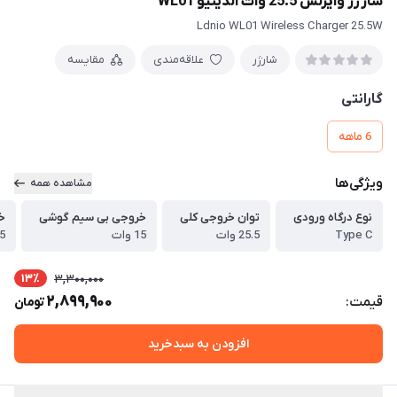
شارژر وایرلس 25.5 وات الدینیو WL01
Ldnio WL01 Wireless Charger 25.5W
شارژر
علاقه‌مندی
مقایسه
گارانتی
6 ماهه
ویژگی‌ها
مشاهده همه
نوع درگاه ورودی
توان خروجی کلی
خروجی بی سیم گوشی
خ
Type C
25.5 وات
15 وات
2.5
13٪
3,300,000
2,899,900
قیمت:
تومان
افزودن به سبدخرید