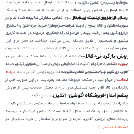
روزهای کاری ثبت شوند، همان روز به شرکت ارسال تحویل داده می‌شوند.
سریعاً با پشتیبانی تماس بگیرید.
هزینه ارسال بر اساس وزن، مسافت و ارزش مرسوله محاسبه شده و لینک
ارسال از طریق پست پیشتاز
پرداخت برای تحویل‌گیرنده ارسال می‌شود.
تمامی سفارش‌ها بیمه شده‌اند
و در
ارسال از طریق پست پیشتاز نیز برای سراسر کشور امکان‌پذیر است و سفارش‌ها
صورت مفقودی کالا، پس از تایید شرکت حمل‌ونقل، هزینه پرداختی به مشتری
در روز کاری بعد از ثبت، ارسال می‌شوند. کد رهگیری مرسوله در حساب کاربری
بازگردانده خواهد شد. توجه داشته باشید که بیمه شامل کسر ۱۰ تا ۱۵ درصد
مشتری و همچنین از طریق پیامک ارسال می‌شود. پرداخت در محل برای این
فرانشیز است.
روش ممکن نیست و هزینه ثابت ارسال ۹۹ هزار تومان است. بسته‌ها به صورت
روش بازگردانی کالا
پلمپ شده تحویل اداره پست داده می‌شوند و بیمه شده‌اند، بنابراین در
صورت مشاهده هرگونه آسیب یا مخدوش بودن پلمپ، از تحویل گرفتن بسته
روش بازگردانی کالا
در فروشگاه گوشی آنلاین تنها در صورتی امکان‌پذیر است که
خودداری کرده و با پشتیبانی تماس بگیرید.
کالای خریداری شده مشمول مفاد ضمانت هفت روزه گوشی آنلاین باشد.
شرایط
ضمانت
را می‌توانید در صفحه مربوطه مطالعه بفرمایید. در این صورت، قبل از
بازگرداندن کالا لازم است هماهنگی‌های لازم با بخش خدمات پس از فروش
چشم‌انداز فروشگاه گوشی آنلاین
انجام شود و به هیچ‌وجه کالا بدون هماهنگی قبلی ارسال نگردد.
چشم‌انداز مجموعه بر پایه حذف واسطه‌ها و ایجاد دسترسی مستقیم کاربران
به کالاهای اصل و باکیفیت شکل گرفته است. ما تلاش می‌کنیم با توسعه
زیرساخت‌های فروش آنلاین، تجربه‌ای سریع‌تر و ساده‌تر از خرید دیجیتال در
مشاهده بیشتر
ایران ارائه دهیم. تبدیل‌شدن به مرجعی قابل اعتماد برای خرید کالای دیجیتال،