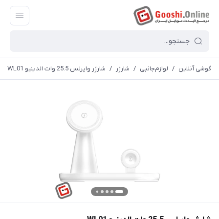
گوشی آنلاین
/
لوازم‌جانبی
/
شارژر
/
شارژر وایرلس 25.5 وات الدینیو WL01