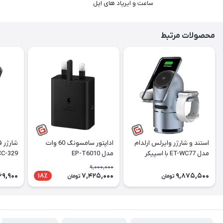
ساعت و ایرپاد های اپل
محصولات مرتبط
استند و شارژر وایرلس ارلدام
اداپتور سامسونگ 60 وات
شارژر 
مدل ET-WC77 با اسپیکر
مدل EP-T6010
HCC-329 توان 5
بلوتوث
9,000,000
69,900
7,425,000
9,875,500
18٪
تومان
تومان