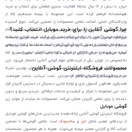
ایران، با بیش از ۱۷ سال سابقه فعالیت، بستری مطمئن برای انتخاب و خرید
هوشمندانه فراهم کرده است. این مجموعه با عرضه مستقیم کالا از
واردکنندگان اصلی، اصالت تمامی محصولات را تضمین می‌کند. تنوع گسترده
چرا گوشی آنلاین را برای خرید موبایل انتخاب کنید؟
گوشی موبایل، تبلت، لپ‌تاپ و لوازم جانبی باعث شده کاربران بتوانند تمام
نیازهای دیجیتال خود را از یک فروشگاه معتبر تأمین کنند. قیمت‌گذاری منصفانه
فروشگاه گوشی آنلاین با تمرکز بر رضایت مشتری، فرآیند خرید موبایل را ساده،
و شفاف از مهم‌ترین اصول کاری گوشی آنلاین است. هدف ما ایجاد تجربه‌ای
سریع و قابل اعتماد کرده است. تمامی گوشی‌ها با ضمانت اصالت و گارانتی معتبر
آسان، سریع و امن در خرید کالای دیجیتال برای تمامی کاربران ایرانی است.
عرضه می‌شوند تا خیال کاربران از کیفیت کالا راحت باشد. تحویل سریع کالا
به‌خصوص در تهران، یکی از مزیت‌های مهم گوشی آنلاین به‌شمار می‌رود. این
محصولات فروشگاه اینترنتی گوشی آنلاین
مجموعه تلاش می‌کند با ترکیب قیمت مناسب و خدمات حرفه‌ای، بهترین تجربه
خرید موبایل را برای کاربران فراهم کند.
در این فروشگاه گستره‌ای کامل از موبایل، تبلت، لپ‌تاپ، ساعت هوشمند،
هندزفری، هدفون، کنسول بازی و لوازم جانبی دیجیتال در دسترس کاربران قرار
دارد. این مجموعه با تمرکز بر کیفیت و خدمات حرفه‌ای، خریدی سریع و بدون
دغدغه را برای تمامی کاربران ممکن می‌کند. محصولات ما عبارتند از موارد زیر
گوشی موبایل
است:
فروشگاه اینترنتی گوشی آنلاین ارائه‌دهنده جدیدترین مدل‌های گوشی موبایل
از برندهای معتبر شامل
اپل
و
سامسونگ
است. تمامی گوشی‌ها با تضمین
اصالت کالا و گارانتی معتبر عرضه می‌شوند. همراه با هر محصول، مشخصات