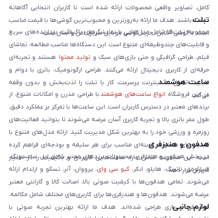
کامل، تصاویر واقعی محصولات ارائه شده است تا کاربران انتخابی آگاهانه
تبلت
داشته باشند. هدف ما ارائه به‌روزترین و محبوب‌ترین گوشی‌ها با قیمت مناسب
مجموعه تبلت‌ها شامل مدل‌هایی با نمایشگرهای باکیفیت، پردازنده‌های سریع
است. با گوشی آنلاین، خرید گوشی موبایل سریع، امن و آسان است.
و قابلیت‌های چندوظیفه‌ای متنوع است. این دستگاه‌ها مناسب مطالعه، تماشای
فیلم، طراحی گرافیکی و حتی بازی‌های سبک و
تولید محتوا
هستند و تجربه‌ای
حرفه‌ای از کاربری دیجیتال ارائه می‌کنند. طراحی ارگونومیک، باتری با دوام و
ساعت هوشمند
قابلیت اتصال به اینترنت پرسرعت، کار با تبلت را لذت‌بخش و بدون وقفه
در این فروشگاه
انواع ساعت‌های هوشمند
با طراحی مدرن و امکانات متنوع، از
می‌کند.
برندهای معتبر در دسترس کاربران است. این ساعت‌ها با تمرکز بر عملکرد دقیق،
طول عمر باتری بالا و تجربه کاربری آسان عرضه می‌شوند تا بتوانید فعالیت‌های
روزمره و ورزشی خود را به بهترین شکل مدیریت کنید. ارائه مدل‌های متنوع با
هدفون و هندزفری
قابلیت‌های متفاوت، گزینه‌ای مناسب برای هر سلیقه و بودجه‌ای فراهم کرده
در بخش هدفون و هندزفری، محصولات برندهای معتبر شامل اپل، سامسونگ،
است. این مجموعه تلاش دارد ساعت‌هایی کاربردی و باکیفیت را در اختیار
شیائومی، ناتینگ، هایلو، انکر،
کیو سی وای
، پرووان، آنر، تسکو و ارلدام ارائه
کاربران قرار دهد.
می‌شوند. تمامی هدفون‌ها با کیفیت صوتی بالا، اصالت کالا و گارانتی معتبر
عرضه می‌شوند. هدفون‌ها و هندزفری‌ها برای کاربری‌های مختلف شامل مکالمه،
لوازم جانبی
موسیقی و بازی طراحی شده‌اند. هدف ما ارائه بهترین تجربه صوتی با