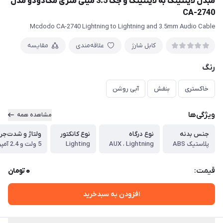
مبدل لایتنینگ به لایتنینگ و جک 3.5 میلی متری مک‌دودو مدل
CA-2740
Mcdodo CA-2740 Lightning to Lightning and 3.5mm Audio Cable
کابل شارژ
علاقه‌مندی
مقایسه
رنگ
خاکستری
بنفش
آبی روشن
ویژگی‌ها
مشاهده همه
جنس بدنه
نوع درگاه
نوع کانکتور
ولتاژ و شدت‌جر
پلاستیک ABS
AUX ، Lightning
Lighting
5 ولت و 2.4 آمپر
0
قیمت:
تومان
افزودن به سبدخرید