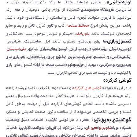
لوازم جانبی
موسیقی و بازی طراحی شده‌اند. هدف ما ارائه بهترین تجربه صوتی با
ما در این فروشگاه مجموعه‌ای گسترده از لوازم جانبی دیجیتال را هم ارائه
محصولات متنوع و باکیفیت است.
می‌دهیم تا کاربران بتوانند تجربه کامل و مطمئنی از دستگاه‌های خود داشته
باشند. در این بخش انواع
محافظ صفحه
، قاب و کاور، شارژر، کابل و رابط و سایر
گجت‌های هوشمند مانند
پاوربانک
، اسپیکر و هولدر موجود است. محافظ‌های
کنسول بازی
صفحه و قاب‌ها برای برندهای محبوب مانند اپل، سامسونگ، شیائومی،
گوشی آنلاین ارائه‌دهنده جدیدترین کنسول‌های بازی شامل
پلی‌استیشن
،
موتورولا و آنر عرضه می‌شوند و گوشی و دستگاه شما را در برابر خط و خش
ایکس‌باکس و نینتندو هم است. این بخش برای علاقه‌مندان به بازی‌های
محافظت می‌کنند. هدف از این بخش ارائه لوازم جانبی باکیفیت، کاربردی و با
ویدیویی و سرگرمی دیجیتال فراهم شده است. هدف ما ارائه کنسول‌های بازی
طراحی مناسب است تا خرید کاربران کامل، راحت و مطمئن باشد.
با کیفیت بالا و قیمت مناسب برای تمامی کاربران است.
گوشی کارکرده
ما در این مجموعه
گوشی‌های کارکرده
و دست دوم با کیفیت تضمین‌شده را هم
ارائه می‌دهیم تا کاربران بتوانند با هزینه کمتر، به محصولات دیجیتال معتبر
دسترسی داشته باشند. تمامی گوشی‌های کارکرده قبل از عرضه، به‌طور کامل
تست و بررسی تخصصی می‌شوند تا از سلامت باتری، صفحه نمایش و عملکرد
گوشیتو بفروش
فنی اطمینان حاصل شود. همراه با هر گوشی کارکرده، اطلاعات دقیق وضعیت
دستگاه و تصاویر واقعی آن ارائه می‌شود تا کاربران بتوانند انتخابی آگاهانه
با سرویس «
گوشیتو بفروش
» در گوشی آنلاین، می‌توانید به‌سادگی و با اطمینان
داشته باشند. هدف ما ارائه تجربه‌ای حرفه‌ای و مطمئن از خرید گوشی کارکرده
گوشی موبایل خود را بفروشید. تنها کافی است مشخصات دستگاه، مدل و