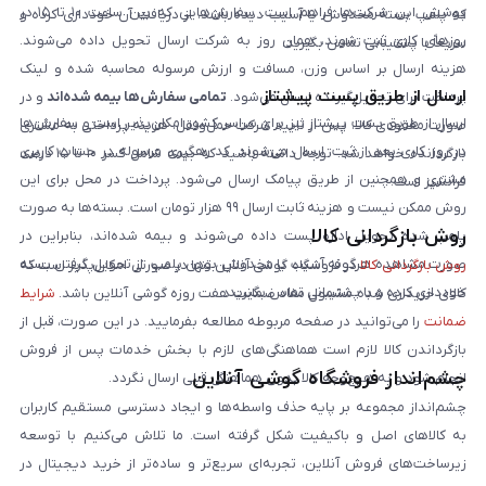
پوشش این شرکت‌ها فراهم است. سفارش‌هایی که بین ساعت ۱۰ تا ۱۵ در
که پلمپ بسته مخدوش یا آسیب دیده باشد، از دریافت آن خودداری کرده و
روزهای کاری ثبت شوند، همان روز به شرکت ارسال تحویل داده می‌شوند.
سریعاً با پشتیبانی تماس بگیرید.
هزینه ارسال بر اساس وزن، مسافت و ارزش مرسوله محاسبه شده و لینک
ارسال از طریق پست پیشتاز
پرداخت برای تحویل‌گیرنده ارسال می‌شود.
تمامی سفارش‌ها بیمه شده‌اند
و در
ارسال از طریق پست پیشتاز نیز برای سراسر کشور امکان‌پذیر است و سفارش‌ها
صورت مفقودی کالا، پس از تایید شرکت حمل‌ونقل، هزینه پرداختی به مشتری
در روز کاری بعد از ثبت، ارسال می‌شوند. کد رهگیری مرسوله در حساب کاربری
بازگردانده خواهد شد. توجه داشته باشید که بیمه شامل کسر ۱۰ تا ۱۵ درصد
مشتری و همچنین از طریق پیامک ارسال می‌شود. پرداخت در محل برای این
فرانشیز است.
روش ممکن نیست و هزینه ثابت ارسال ۹۹ هزار تومان است. بسته‌ها به صورت
روش بازگردانی کالا
پلمپ شده تحویل اداره پست داده می‌شوند و بیمه شده‌اند، بنابراین در
صورت مشاهده هرگونه آسیب یا مخدوش بودن پلمپ، از تحویل گرفتن بسته
روش بازگردانی کالا
در فروشگاه گوشی آنلاین تنها در صورتی امکان‌پذیر است که
خودداری کرده و با پشتیبانی تماس بگیرید.
کالای خریداری شده مشمول مفاد ضمانت هفت روزه گوشی آنلاین باشد.
شرایط
ضمانت
را می‌توانید در صفحه مربوطه مطالعه بفرمایید. در این صورت، قبل از
بازگرداندن کالا لازم است هماهنگی‌های لازم با بخش خدمات پس از فروش
چشم‌انداز فروشگاه گوشی آنلاین
انجام شود و به هیچ‌وجه کالا بدون هماهنگی قبلی ارسال نگردد.
چشم‌انداز مجموعه بر پایه حذف واسطه‌ها و ایجاد دسترسی مستقیم کاربران
به کالاهای اصل و باکیفیت شکل گرفته است. ما تلاش می‌کنیم با توسعه
زیرساخت‌های فروش آنلاین، تجربه‌ای سریع‌تر و ساده‌تر از خرید دیجیتال در