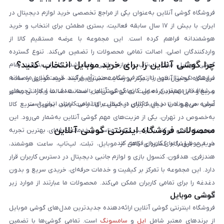
فروشگاه گوشی آنلاین به‌عنوان یکی از مراجع تخصصی خرید لوازم دیجیتال در
ایران، با بیش از ۱۷ سال سابقه فعالیت، بستری مطمئن برای انتخاب و خرید
هوشمندانه فراهم کرده است. این مجموعه با عرضه مستقیم کالا از
واردکنندگان اصلی، اصالت تمامی محصولات را تضمین می‌کند. تنوع گسترده
چرا گوشی آنلاین را برای خرید موبایل انتخاب کنید؟
گوشی موبایل، تبلت، لپ‌تاپ و لوازم جانبی باعث شده کاربران بتوانند تمام
نیازهای دیجیتال خود را از یک فروشگاه معتبر تأمین کنند. قیمت‌گذاری منصفانه
فروشگاه گوشی آنلاین با تمرکز بر رضایت مشتری، فرآیند خرید موبایل را ساده،
و شفاف از مهم‌ترین اصول کاری گوشی آنلاین است. هدف ما ایجاد تجربه‌ای
سریع و قابل اعتماد کرده است. تمامی گوشی‌ها با ضمانت اصالت و گارانتی معتبر
آسان، سریع و امن در خرید کالای دیجیتال برای تمامی کاربران ایرانی است.
عرضه می‌شوند تا خیال کاربران از کیفیت کالا راحت باشد. تحویل سریع کالا
به‌خصوص در تهران، یکی از مزیت‌های مهم گوشی آنلاین به‌شمار می‌رود. این
محصولات فروشگاه اینترنتی گوشی آنلاین
مجموعه تلاش می‌کند با ترکیب قیمت مناسب و خدمات حرفه‌ای، بهترین تجربه
خرید موبایل را برای کاربران فراهم کند.
در این فروشگاه گستره‌ای کامل از موبایل، تبلت، لپ‌تاپ، ساعت هوشمند،
هندزفری، هدفون، کنسول بازی و لوازم جانبی دیجیتال در دسترس کاربران قرار
دارد. این مجموعه با تمرکز بر کیفیت و خدمات حرفه‌ای، خریدی سریع و بدون
دغدغه را برای تمامی کاربران ممکن می‌کند. محصولات ما عبارتند از موارد زیر
گوشی موبایل
است:
فروشگاه اینترنتی گوشی آنلاین ارائه‌دهنده جدیدترین مدل‌های گوشی موبایل
از برندهای معتبر شامل
اپل
و
سامسونگ
است. تمامی گوشی‌ها با تضمین