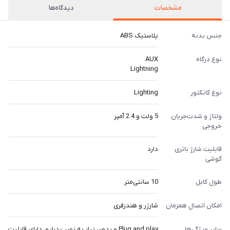
مشخصات
دیدگاه‌ها
جنس بدنه
پلاستیک ABS
نوع درگاه
AUX
Lightning
نوع کانکتور
Lighting
ولتاژ و شدت‌جریان
5 ولت و 2.4 آمپر
خروجی
قابلیت شارژ باتری
دارد
گوشی
طول کابل
10 سانتی‌متر
امکان اتصال همزمان
شارژر و هندزفری
سایر ویژگی‌ها
Plug and play و بدون نیاز به نصب درایو، دارای قابلیت