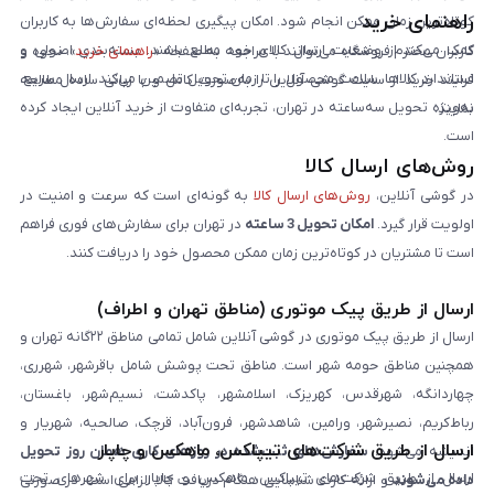
راهنمای خرید
کوتاه‌ترین زمان ممکن انجام شود. امکان پیگیری لحظه‌ای سفارش‌ها به کاربران
کمک می‌کند از وضعیت ارسال کالای خود مطلع باشند. بسته‌بندی اصولی و
کاربران محترم فروشگاه می‌توانند با مراجعه به صفحه «
راهنمای خرید
»، نحوه و
استاندارد کالاها، سلامت محصول را تا زمان تحویل تضمین می‌کند. ارسال سریع،
فرایند خرید از سایت گوشی آنلاین را به‌صورت کامل و با زبانی ساده مطالعه
به‌ویژه تحویل سه‌ساعته در تهران، تجربه‌ای متفاوت از خرید آنلاین ایجاد کرده
نمایند.
است.
روش‌های ارسال کالا
در گوشی آنلاین،
روش‌های ارسال کالا
به گونه‌ای است که سرعت و امنیت در
اولویت قرار گیرد.
امکان تحویل 3 ساعته
در تهران برای سفارش‌های فوری فراهم
است تا مشتریان در کوتاه‌ترین زمان ممکن محصول خود را دریافت کنند.
ارسال از طریق پیک موتوری (مناطق تهران و اطراف)
ارسال از طریق پیک موتوری در گوشی آنلاین شامل تمامی مناطق ۲۲گانه تهران و
همچنین مناطق حومه شهر است. مناطق تحت پوشش شامل باقرشهر، شهرری،
چهاردانگه، شهرقدس، کهریزک، اسلامشهر، پاکدشت، نسیم‌شهر، باغستان،
رباط‌کریم، نصیرشهر، ورامین، شاهدشهر، فرون‌آباد، قرچک، صالحیه، شهریار و
ارسال از طریق شرکت‌های تیپاکس، ماهکس و چاپار
اندیشه می‌شود.
سفارش‌های ثبت‌شده در روزهای کاری همان روز تحویل
ارسال از طریق شرکت‌های تیپاکس، ماهکس و چاپار برای شهرهای تحت
داده می‌شوند
و ارائه کارت شناسایی هنگام دریافت کالا الزامی است. در صورتی