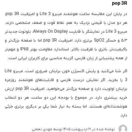
pop 3R
در پایان این مقایسه ساعت هوشمند میبرو Lite 3 و امیزفیت pop 3R،
هر دو مدل با قیمتی نزدیک به هم، نقاط قوت و ضعف مشخصی دارند.
میبرو Lite 3 در نمایشگر با قابلیت Always On Display، بلوتوث جدیدتر
۵.۳ و حسگر SpO2 برتری دارد. امیزفیت pop 3R اما با صفحه بزرگ‌تر و
باکیفیت‌تر، باتری با ظرفیت بالاتر، استاندارد مقاومت بهتر IP68 و مهم‌تر
از همه پشتیبانی از زبان فارسی، گزینه مناسبی برای کاربران ایرانی است.
اگر شنا می‌کنید و پایش اکسیژن خون برایتان ضروری است، میبرو Lite
3 را بخرید. اگر نمایش درست فارسی و قابلیت‌های هوشمند روزمره
برایتان اولویت دارد و صفحه بزرگ‌تر می‌خواهید، امیزفیت pop 3R ارزش
خرید بیشتری دارد. در مجموع با بودجه این دو ساعت، هر دو انتخاب
هوشمندانه‌ای هستند، اما بسته به نیاز شما یکی بر دیگری برتری جزئی
دارد.
نوشته شده در
21 ارديبهشت 1405
توسط
مهدی نعمتی