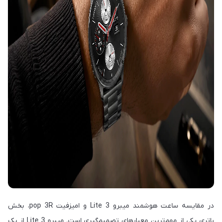
در مقایسه ساعت هوشمند میبرو Lite 3 و امیزفیت pop 3R، بخش
باتری یکی از مهم‌ترین معیارهای تصمیم‌گیری است. میبرو Lite 3 از یک