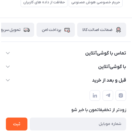
حریم خصوصی هوش مصنوعی
حفاظت از داده های کاربران
ضمانت اصالت کالا
پرداخت امن
تحویل سریع
تماس با گوشی‌آنلاین
۰۲۱91001221
با گوشی‌آنلاین
info@gooshi.online
درباره ما
قبل و بعد از خرید
تهران، خیابان جمهوری، پاساژعلاءالدین، طبقه پنجم، واحد 564
تماس با ما
نحوه خرید از گوشی آنلاین
حساب کاربری
شرایط ضمانت هفت روزه
حریم خصوصی
زودتر از تخفیفاتمون با خبر شو
روش ارسال کالا در گوشی آنلاین
خرید سازمانی
روش بازگردانی کالا
ثبت
لیست محصولات