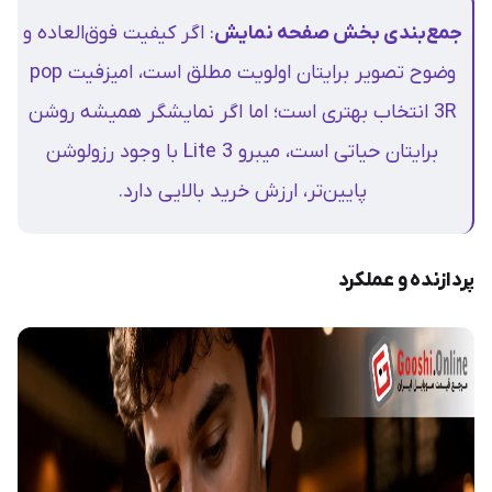
جمع‌بندی بخش صفحه نمایش
: اگر کیفیت فوق‌العاده و
وضوح تصویر برایتان اولویت مطلق است، امیزفیت pop
3R انتخاب بهتری است؛ اما اگر نمایشگر همیشه روشن
برایتان حیاتی است، میبرو Lite 3 با وجود رزولوشن
پایین‌تر، ارزش خرید بالایی دارد.
پردازنده و عملکرد