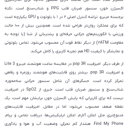
اکسیژن خون، سنسور ضربان قلب PPG و شتاب‌سنج است. نکته
برجسته میبرو، تراشه کنترل اصلی ۲ در ۱ با بلوتوث و GPU یکپارچه است
که برای عملکرد روان‌تر طراحی شده است. همچنین بیش از ۱۰۰ حالت
ورزشی با الگوریتم‌های حرکتی حرفه‌ای و پشتیبانی از شنا (با توجه به
مقاومت ۲ATM) از دیگر نقاط قوت آن محسوب می‌شود. تماس بلوتوثی
و نمایشگر با کیفیت HD هم تجربه کاربری را کامل می‌کند.
از طرف دیگر، امیزفیت pop 3R در مقایسه ساعت هوشمند میبرو Lite 3
و امیزفیت pop 3R، بیشتر روی قابلیت‌های هوشمند روزمره و رفاهی
تمرکز کرده است. حسگرهای آن شامل سنسور حرکتی سه‌محوره،
شتاب‌سنج و سنسور ضربان قلب است. خبری از SpO2 در امیزفیت
نیست که برای کاربرانی که پایش اکسیژن خون برایشان مهم است، یک
نقطه ضعف محسوب می‌شود؛ اما در مقابل، امیزفیت قابلیت‌های
متنوع‌تری مثل اعلان آلارم، اعلان اپلیکیشن‌ها، دریافت تماس و پیام،
Find My Phone، هشدار کم تحرکی، وضعیت آب و هوا و یادآوری