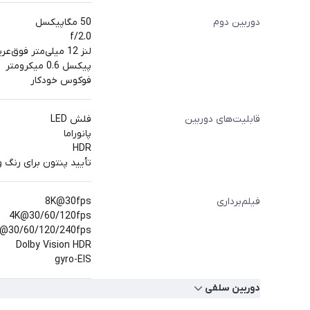
دوربین دوم
50 مگاپیکسل
f/2.0
لنز 12 میلی‌متر فوق‌عریض 122 درجه
پیکسل 0.6 میکرومتر
فوکوس خودکار
قابلیت‌های دوربین
فلش LED
پانوراما
HDR
تأیید پنتون برای رنگ 
فیلم‌برداری
8K@30fps
4K@30/60/120fps
@30/60/120/240fps
Dolby Vision HDR
gyro-EIS
دوربین سلفی