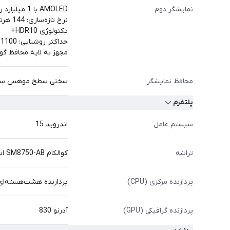
نمایشگر دوم
AMOLED با 1 میلیارد رنگ
نرخ تازه‌سازی: 144 هرتز
تکنولوژی HDR10+
حداکثر روشنایی: 1100 نیت
مجهز به لایه محافظ گوریلا گلس مدل
محافظ نمایشگر
سختی سطح موهس سط
پلتفرم
سیستم عامل
اندروید 15
تراشه
کوالکام SM8750-AB اسنپ‌دراگون 8 Elite (فرایند 3 نانومتری)
پردازنده مرکزی (CPU)
پردازنده هشت‌هسته‌ای (۲ هسته 4.32GHz Oryon V2 Phoenix L + ۶ هسته Oryon V2 Phoenix M
پردازنده گرافیکی (GPU)
آدرنو 830