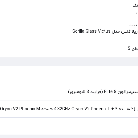
 Gorilla Glass Victus
ح 5
3.53GHz )