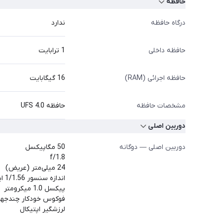
حافظه
درگاه حافظه
ندارد
حافظه داخلی
1 ترابایت
حافظه اجرائی (RAM)
16 گیگابایت
مشخصات حافظه
حافظه UFS 4.0
دوربین اصلی
دوربین اصلی — دوگانه
50 مگاپیکسل
f/1.8
24 میلی‌متر (عریض)
اندازه سنسور 1/1.56 اینچ
پیکسل 1.0 میکرومتر
فوکوس خودکار چندجهت
لرزشگیر اپتیکال