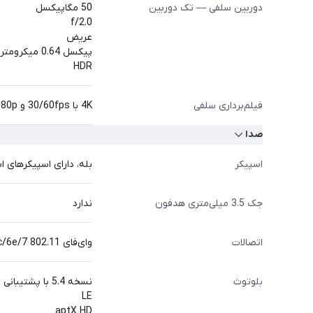
دوربین سلفی — تک دوربین
50 مگاپیکسل
f/2.0
عریض
پیکسل 0.64 میکرومتر
HDR
فیلم‌برداری سلفی
4K با 30/60fps و 1080p با 30/60fps
صدا
اسپیکر
بله، دارای اسپیکرهای استریو با 
جک 3.5 میلی‌متری هدفون
ندارد
اتصالات
وای‌فای 802.11 a/b/g/n/ac/6e/7، دو بانده یا سه بانده (بسته به منطقه)
بلوتوث
نسخه 5.4 با پشتیبانی از A2DP
LE
aptX HD