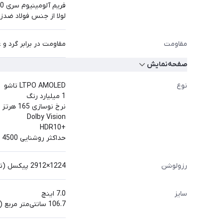
فریم آلومینیوم سری 6000
لولا از جنس فولاد ضدز
مقاومت
مقاومت در برابر گرد و غبار و آب با گواهی IP48 (گردوغبار > 1
صفحه‌نمایش
نوع
LTPO AMOLED تاشو
1 میلیارد رنگ
نرخ نوسازی 165 هرتز
Dolby Vision
+HDR10
حداکثر روشنایی 4500 نیت
رزولوشن
1224×2912 پیکسل (تراکم ~464 پیکسل بر اینچ)
سایز
7.0 اینچ
106.7 سانتی‌متر مربع (حدود 84.1٪ نسبت نمایشگر به بدنه)