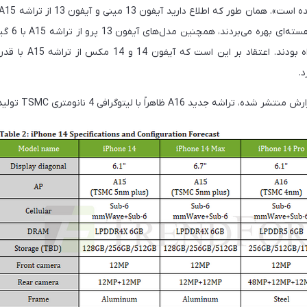
و پردازنده گر
گرافیکی 5 هسته‌ای همراه ب
.
 A16 ظاهراً با لیتوگرافی 4 نانومتری TSMC تولید خواهد شد.