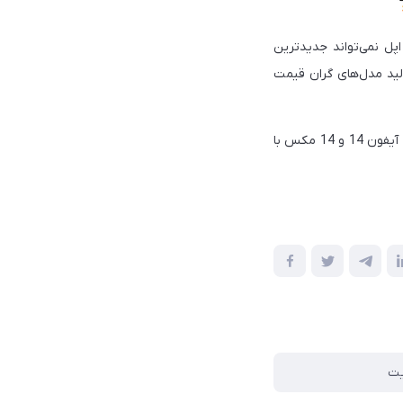
پل نمی‌تواند جدیدترین
تولید مدل‌های گران قیمت
با این وجود، تراشه A15 اپل در مقایسه با پردازنده‌های رقیب فعلی مشکل ساز نیست و مطمئناً داشتن آیفون 14 و 14 مکس با