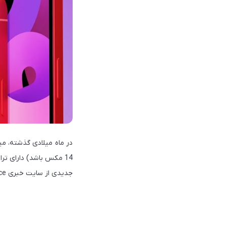
در ماه میلادی گذشته، می
جدیدی از سایت خبری TrendForce درباره پردازنده‌ی سری آیفون 14 این اطلاعات را تایید می‌کند.