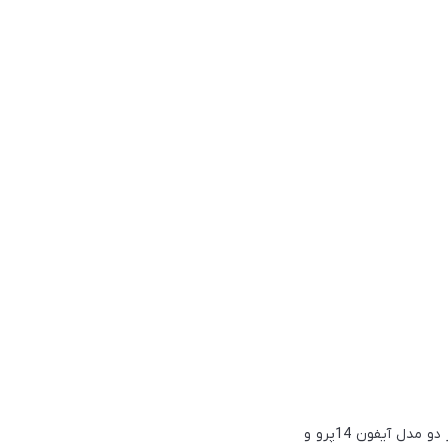
در گزارش TrendForce اشاره شده است که «برخلاف پیشنهادات قبلی، جدیدترین پردازنده‌ اپل فقط در دو مدل آیفون 14پرو و