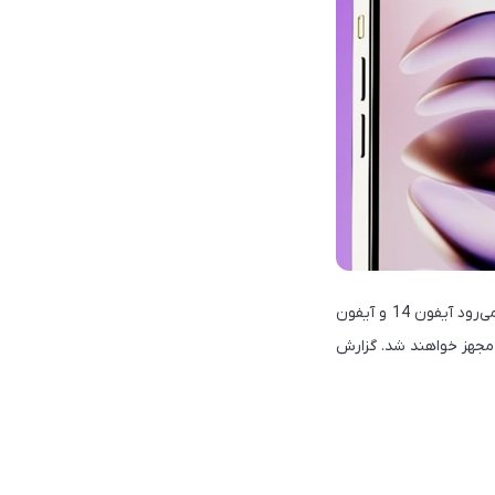
داد که دو مدل آیفون 14 (که انتظار می‌رود آیفون 14 و آیفون
 A15 هستند در حالی که تنها مدل‌های آیفون 14 پرو به A16 Bionic جدید مجهز خواهند شد. گزارش