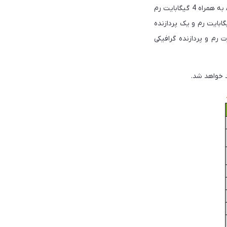
14 پرو مکس استفاده شده است». همان طور که اطلاع دارید آیفون 13 مینی و آیفون 13 از تراشه A15 به همراه 4 گیگابایت رم
افیکی چهار هسته‌ای بهره می‌بردند، همچنین مدل‌های آیفون 13 پرو از تراشه A15 با 6 گیگابایت رم و یک پردازنده
ودند. اعتقاد بر این است که آیفون 14 و 14 مکس از تراشه A15 با قدرت رم و پردازنده گرافیکی