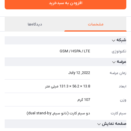
افزودن به سبدخرید
مشخصات
دیدگاه‌ها
شبکه
تکنولوژی
GSM / HSPA / LTE
عرضه
زمان عرضه
2022, July 12
ابعاد
13.8 × 56.2 × 131.3 میلی متر
وزن
107 گرم
سیم کارت
دو سیم کارت (نانو سیم, dual stand-by)
صفحه نمایش