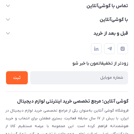
تماس با گوشی‌آنلاین
۰۲۱91001221
با گوشی‌آنلاین
info@gooshi.online
درباره ما
قبل و بعد از خرید
تهران، خیابان جمهوری، پاساژعلاءالدین، طبقه پنجم، واحد 564
تماس با ما
نحوه خرید از گوشی آنلاین
حساب کاربری
شرایط ضمانت هفت روزه
حریم خصوصی
زودتر از تخفیفاتمون با خبر شو
روش ارسال کالا در گوشی آنلاین
خرید سازمانی
روش بازگردانی کالا
ثبت
لیست محصولات
پرسش‌های متداول
بلاگ
گوشی آنلاین؛ مرجع تخصصی خرید اینترنتی لوازم دیجیتال
فروشگاه گوشی آنلاین به‌عنوان یکی از مراجع تخصصی خرید لوازم دیجیتال در
ایران، با بیش از ۱۷ سال سابقه فعالیت، بستری مطمئن برای انتخاب و خرید
هوشمندانه فراهم کرده است. این مجموعه با عرضه مستقیم کالا از
واردکنندگان اصلی، اصالت تمامی محصولات را تضمین می‌کند. تنوع گسترده