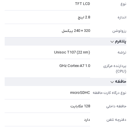
نوع
TFT LCD
اندازه
2.8 اینچ
رزولوشن
320 × 240 پیکسل
پلتفرم
تراشه
Unisoc T107 (22 nm)
پردازنده مرکزی
1.0 GHz Cortex-A7
(CPU)
حافظه
نوع درگاه کارت حافظه
microSDHC
حافظه داخلی
128 مگابایت
دفترچه تلفن
دارد