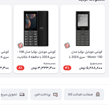
گوشی موبایل نوکیا مدل
گوشی موبایل نوکیا مدل 108 -
Music 150 - سری 2024 با
سری 2024 با حافظه 4 مگابایت
حافظه 8 مگابایت |
| ریجسترشده
| ریجس
3,600,000
5,500,000
ریجسترشده
3,300
3,333,300
5,288,800
8٪
4٪
تومان
تومان
ضمانت اصالت کالا
پرداخت امن
تحویل سریع