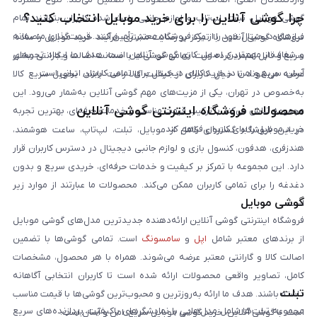
چرا گوشی آنلاین را برای خرید موبایل انتخاب کنید؟
گوشی موبایل، تبلت، لپ‌تاپ و لوازم جانبی باعث شده کاربران بتوانند تمام
نیازهای دیجیتال خود را از یک فروشگاه معتبر تأمین کنند. قیمت‌گذاری منصفانه
فروشگاه گوشی آنلاین با تمرکز بر رضایت مشتری، فرآیند خرید موبایل را ساده،
و شفاف از مهم‌ترین اصول کاری گوشی آنلاین است. هدف ما ایجاد تجربه‌ای
سریع و قابل اعتماد کرده است. تمامی گوشی‌ها با ضمانت اصالت و گارانتی معتبر
آسان، سریع و امن در خرید کالای دیجیتال برای تمامی کاربران ایرانی است.
عرضه می‌شوند تا خیال کاربران از کیفیت کالا راحت باشد. تحویل سریع کالا
به‌خصوص در تهران، یکی از مزیت‌های مهم گوشی آنلاین به‌شمار می‌رود. این
محصولات فروشگاه اینترنتی گوشی آنلاین
مجموعه تلاش می‌کند با ترکیب قیمت مناسب و خدمات حرفه‌ای، بهترین تجربه
خرید موبایل را برای کاربران فراهم کند.
در این فروشگاه گستره‌ای کامل از موبایل، تبلت، لپ‌تاپ، ساعت هوشمند،
هندزفری، هدفون، کنسول بازی و لوازم جانبی دیجیتال در دسترس کاربران قرار
دارد. این مجموعه با تمرکز بر کیفیت و خدمات حرفه‌ای، خریدی سریع و بدون
دغدغه را برای تمامی کاربران ممکن می‌کند. محصولات ما عبارتند از موارد زیر
گوشی موبایل
است:
فروشگاه اینترنتی گوشی آنلاین ارائه‌دهنده جدیدترین مدل‌های گوشی موبایل
از برندهای معتبر شامل
اپل
و
سامسونگ
است. تمامی گوشی‌ها با تضمین
اصالت کالا و گارانتی معتبر عرضه می‌شوند. همراه با هر محصول، مشخصات
کامل، تصاویر واقعی محصولات ارائه شده است تا کاربران انتخابی آگاهانه
تبلت
داشته باشند. هدف ما ارائه به‌روزترین و محبوب‌ترین گوشی‌ها با قیمت مناسب
مجموعه تبلت‌ها شامل مدل‌هایی با نمایشگرهای باکیفیت، پردازنده‌های سریع
است. با گوشی آنلاین، خرید گوشی موبایل سریع، امن و آسان است.