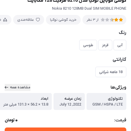
گوشی موبایل نوکیا مدل 8210 ظرفیت 128 مگابایت
Nokia 8210 128MB Dual SIM MOBILE PHONE
خرید گوشی نوکیا
علاقه‌مندی
م
از 3 نظر
رنگ
آبی
قرمز
طوسی
گارانتی
18 ماهه شرکتی
ویژگی‌ها
مشاهده همه
تکنولوژی
زمان عرضه
ابعاد
GSM / HSPA / LTE
2022, July 12
13.8 × 56.2 × 131.3 میلی متر
0
قیمت:
تومان