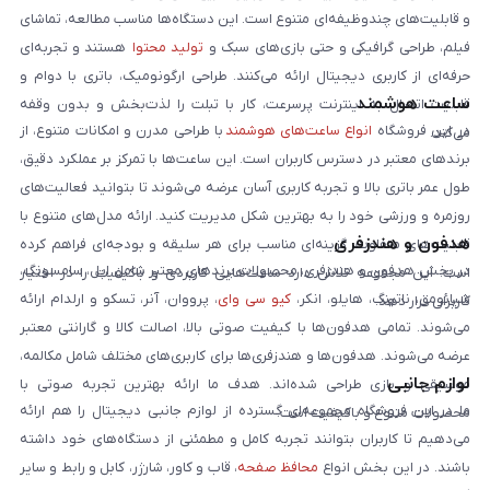
و قابلیت‌های چندوظیفه‌ای متنوع است. این دستگاه‌ها مناسب مطالعه، تماشای
فیلم، طراحی گرافیکی و حتی بازی‌های سبک و
تولید محتوا
هستند و تجربه‌ای
حرفه‌ای از کاربری دیجیتال ارائه می‌کنند. طراحی ارگونومیک، باتری با دوام و
ساعت هوشمند
قابلیت اتصال به اینترنت پرسرعت، کار با تبلت را لذت‌بخش و بدون وقفه
در این فروشگاه
انواع ساعت‌های هوشمند
با طراحی مدرن و امکانات متنوع، از
می‌کند.
برندهای معتبر در دسترس کاربران است. این ساعت‌ها با تمرکز بر عملکرد دقیق،
طول عمر باتری بالا و تجربه کاربری آسان عرضه می‌شوند تا بتوانید فعالیت‌های
روزمره و ورزشی خود را به بهترین شکل مدیریت کنید. ارائه مدل‌های متنوع با
هدفون و هندزفری
قابلیت‌های متفاوت، گزینه‌ای مناسب برای هر سلیقه و بودجه‌ای فراهم کرده
در بخش هدفون و هندزفری، محصولات برندهای معتبر شامل اپل، سامسونگ،
است. این مجموعه تلاش دارد ساعت‌هایی کاربردی و باکیفیت را در اختیار
شیائومی، ناتینگ، هایلو، انکر،
کیو سی وای
، پرووان، آنر، تسکو و ارلدام ارائه
کاربران قرار دهد.
می‌شوند. تمامی هدفون‌ها با کیفیت صوتی بالا، اصالت کالا و گارانتی معتبر
عرضه می‌شوند. هدفون‌ها و هندزفری‌ها برای کاربری‌های مختلف شامل مکالمه،
لوازم جانبی
موسیقی و بازی طراحی شده‌اند. هدف ما ارائه بهترین تجربه صوتی با
ما در این فروشگاه مجموعه‌ای گسترده از لوازم جانبی دیجیتال را هم ارائه
محصولات متنوع و باکیفیت است.
می‌دهیم تا کاربران بتوانند تجربه کامل و مطمئنی از دستگاه‌های خود داشته
باشند. در این بخش انواع
محافظ صفحه
، قاب و کاور، شارژر، کابل و رابط و سایر