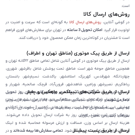
است.
روش‌های ارسال کالا
در گوشی آنلاین،
روش‌های ارسال کالا
به گونه‌ای است که سرعت و امنیت در
اولویت قرار گیرد.
امکان تحویل 3 ساعته
در تهران برای سفارش‌های فوری فراهم
است تا مشتریان در کوتاه‌ترین زمان ممکن محصول خود را دریافت کنند.
ارسال از طریق پیک موتوری (مناطق تهران و اطراف)
ارسال از طریق پیک موتوری در گوشی آنلاین شامل تمامی مناطق ۲۲گانه تهران و
همچنین مناطق حومه شهر است. مناطق تحت پوشش شامل باقرشهر، شهرری،
چهاردانگه، شهرقدس، کهریزک، اسلامشهر، پاکدشت، نسیم‌شهر، باغستان،
رباط‌کریم، نصیرشهر، ورامین، شاهدشهر، فرون‌آباد، قرچک، صالحیه، شهریار و
ارسال از طریق شرکت‌های تیپاکس، ماهکس و چاپار
اندیشه می‌شود.
سفارش‌های ثبت‌شده در روزهای کاری همان روز تحویل
ارسال از طریق شرکت‌های تیپاکس، ماهکس و چاپار برای شهرهای تحت
داده می‌شوند
و ارائه کارت شناسایی هنگام دریافت کالا الزامی است. در صورتی
پوشش این شرکت‌ها فراهم است. سفارش‌هایی که بین ساعت ۱۰ تا ۱۵ در
که پلمپ بسته مخدوش یا آسیب دیده باشد، از دریافت آن خودداری کرده و
روزهای کاری ثبت شوند، همان روز به شرکت ارسال تحویل داده می‌شوند.
سریعاً با پشتیبانی تماس بگیرید.
هزینه ارسال بر اساس وزن، مسافت و ارزش مرسوله محاسبه شده و لینک
ارسال از طریق پست پیشتاز
پرداخت برای تحویل‌گیرنده ارسال می‌شود.
تمامی سفارش‌ها بیمه شده‌اند
و در