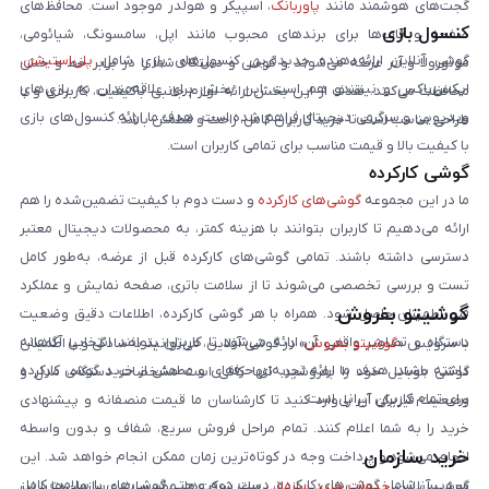
گجت‌های هوشمند مانند
پاوربانک
، اسپیکر و هولدر موجود است. محافظ‌های
کنسول بازی
صفحه و قاب‌ها برای برندهای محبوب مانند اپل، سامسونگ، شیائومی،
گوشی آنلاین ارائه‌دهنده جدیدترین کنسول‌های بازی شامل
پلی‌استیشن
،
موتورولا و آنر عرضه می‌شوند و گوشی و دستگاه شما را در برابر خط و خش
ایکس‌باکس و نینتندو هم است. این بخش برای علاقه‌مندان به بازی‌های
محافظت می‌کنند. هدف از این بخش ارائه لوازم جانبی باکیفیت، کاربردی و با
ویدیویی و سرگرمی دیجیتال فراهم شده است. هدف ما ارائه کنسول‌های بازی
طراحی مناسب است تا خرید کاربران کامل، راحت و مطمئن باشد.
با کیفیت بالا و قیمت مناسب برای تمامی کاربران است.
گوشی کارکرده
ما در این مجموعه
گوشی‌های کارکرده
و دست دوم با کیفیت تضمین‌شده را هم
ارائه می‌دهیم تا کاربران بتوانند با هزینه کمتر، به محصولات دیجیتال معتبر
دسترسی داشته باشند. تمامی گوشی‌های کارکرده قبل از عرضه، به‌طور کامل
تست و بررسی تخصصی می‌شوند تا از سلامت باتری، صفحه نمایش و عملکرد
گوشیتو بفروش
فنی اطمینان حاصل شود. همراه با هر گوشی کارکرده، اطلاعات دقیق وضعیت
دستگاه و تصاویر واقعی آن ارائه می‌شود تا کاربران بتوانند انتخابی آگاهانه
با سرویس «
گوشیتو بفروش
» در گوشی آنلاین، می‌توانید به‌سادگی و با اطمینان
داشته باشند. هدف ما ارائه تجربه‌ای حرفه‌ای و مطمئن از خرید گوشی کارکرده
گوشی موبایل خود را بفروشید. تنها کافی است مشخصات دستگاه، مدل و
برای تمام کاربران ایرانی است.
وضعیت فیزیکی آن را وارد کنید تا کارشناسان ما قیمت منصفانه و پیشنهادی
خرید را به شما اعلام کنند. تمام مراحل فروش سریع، شفاف و بدون واسطه
خرید سازمان
انجام می‌شود و پرداخت وجه در کوتاه‌ترین زمان ممکن انجام خواهد شد. این
سرویس شامل گوشی‌های کارکرده، دست دوم و حتی گوشی‌های با سلامت کامل
گوشی آنلاین
خدمات خرید سازمانی
برای شرکت‌ها، مؤسسات و سازمان‌ها را نیز