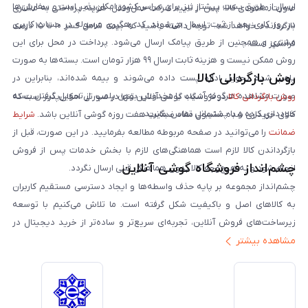
ارسال از طریق پست پیشتاز نیز برای سراسر کشور امکان‌پذیر است و سفارش‌ها
صورت مفقودی کالا، پس از تایید شرکت حمل‌ونقل، هزینه پرداختی به مشتری
در روز کاری بعد از ثبت، ارسال می‌شوند. کد رهگیری مرسوله در حساب کاربری
بازگردانده خواهد شد. توجه داشته باشید که بیمه شامل کسر ۱۰ تا ۱۵ درصد
مشتری و همچنین از طریق پیامک ارسال می‌شود. پرداخت در محل برای این
فرانشیز است.
روش ممکن نیست و هزینه ثابت ارسال ۹۹ هزار تومان است. بسته‌ها به صورت
روش بازگردانی کالا
پلمپ شده تحویل اداره پست داده می‌شوند و بیمه شده‌اند، بنابراین در
صورت مشاهده هرگونه آسیب یا مخدوش بودن پلمپ، از تحویل گرفتن بسته
روش بازگردانی کالا
در فروشگاه گوشی آنلاین تنها در صورتی امکان‌پذیر است که
خودداری کرده و با پشتیبانی تماس بگیرید.
کالای خریداری شده مشمول مفاد ضمانت هفت روزه گوشی آنلاین باشد.
شرایط
ضمانت
را می‌توانید در صفحه مربوطه مطالعه بفرمایید. در این صورت، قبل از
بازگرداندن کالا لازم است هماهنگی‌های لازم با بخش خدمات پس از فروش
چشم‌انداز فروشگاه گوشی آنلاین
انجام شود و به هیچ‌وجه کالا بدون هماهنگی قبلی ارسال نگردد.
چشم‌انداز مجموعه بر پایه حذف واسطه‌ها و ایجاد دسترسی مستقیم کاربران
به کالاهای اصل و باکیفیت شکل گرفته است. ما تلاش می‌کنیم با توسعه
زیرساخت‌های فروش آنلاین، تجربه‌ای سریع‌تر و ساده‌تر از خرید دیجیتال در
مشاهده بیشتر
ایران ارائه دهیم. تبدیل‌شدن به مرجعی قابل اعتماد برای خرید کالای دیجیتال،
یکی از اهداف اصلی این مجموعه است. تمرکز بر رضایت مشتری، نوآوری در
خدمات و به‌روزرسانی مداوم محصولات، مسیر ما را روشن‌تر می‌کند. ما باور
داریم آینده بازار دیجیتال متعلق به کسب‌وکارهایی است که صداقت و شفافیت