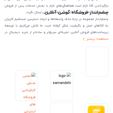
بازگرداندن کالا لازم است هماهنگی‌های لازم با بخش خدمات پس از فروش
چشم‌انداز فروشگاه گوشی آنلاین
انجام شود و به هیچ‌وجه کالا بدون هماهنگی قبلی ارسال نگردد.
چشم‌انداز مجموعه بر پایه حذف واسطه‌ها و ایجاد دسترسی مستقیم کاربران
به کالاهای اصل و باکیفیت شکل گرفته است. ما تلاش می‌کنیم با توسعه
زیرساخت‌های فروش آنلاین، تجربه‌ای سریع‌تر و ساده‌تر از خرید دیجیتال در
مشاهده بیشتر
ایران ارائه دهیم. تبدیل‌شدن به مرجعی قابل اعتماد برای خرید کالای دیجیتال،
یکی از اهداف اصلی این مجموعه است. تمرکز بر رضایت مشتری، نوآوری در
خدمات و به‌روزرسانی مداوم محصولات، مسیر ما را روشن‌تر می‌کند. ما باور
داریم آینده بازار دیجیتال متعلق به کسب‌وکارهایی است که صداقت و شفافیت
را در اولویت قرار می‌دهند. گوشی آنلاین با تکیه بر تجربه و تخصص، با قدرت به
سمت تحقق این چشم‌انداز حرکت می‌کند.