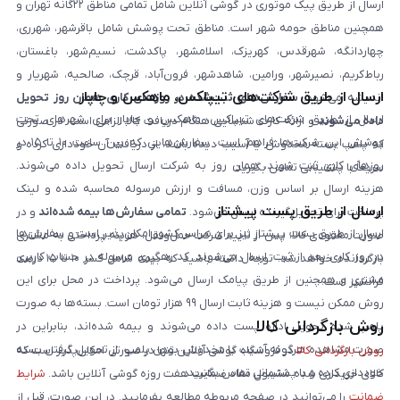
ارسال از طریق پیک موتوری در گوشی آنلاین شامل تمامی مناطق ۲۲گانه تهران و
همچنین مناطق حومه شهر است. مناطق تحت پوشش شامل باقرشهر، شهرری،
چهاردانگه، شهرقدس، کهریزک، اسلامشهر، پاکدشت، نسیم‌شهر، باغستان،
رباط‌کریم، نصیرشهر، ورامین، شاهدشهر، فرون‌آباد، قرچک، صالحیه، شهریار و
ارسال از طریق شرکت‌های تیپاکس، ماهکس و چاپار
اندیشه می‌شود.
سفارش‌های ثبت‌شده در روزهای کاری همان روز تحویل
ارسال از طریق شرکت‌های تیپاکس، ماهکس و چاپار برای شهرهای تحت
داده می‌شوند
و ارائه کارت شناسایی هنگام دریافت کالا الزامی است. در صورتی
پوشش این شرکت‌ها فراهم است. سفارش‌هایی که بین ساعت ۱۰ تا ۱۵ در
که پلمپ بسته مخدوش یا آسیب دیده باشد، از دریافت آن خودداری کرده و
روزهای کاری ثبت شوند، همان روز به شرکت ارسال تحویل داده می‌شوند.
سریعاً با پشتیبانی تماس بگیرید.
هزینه ارسال بر اساس وزن، مسافت و ارزش مرسوله محاسبه شده و لینک
ارسال از طریق پست پیشتاز
پرداخت برای تحویل‌گیرنده ارسال می‌شود.
تمامی سفارش‌ها بیمه شده‌اند
و در
ارسال از طریق پست پیشتاز نیز برای سراسر کشور امکان‌پذیر است و سفارش‌ها
صورت مفقودی کالا، پس از تایید شرکت حمل‌ونقل، هزینه پرداختی به مشتری
در روز کاری بعد از ثبت، ارسال می‌شوند. کد رهگیری مرسوله در حساب کاربری
بازگردانده خواهد شد. توجه داشته باشید که بیمه شامل کسر ۱۰ تا ۱۵ درصد
مشتری و همچنین از طریق پیامک ارسال می‌شود. پرداخت در محل برای این
فرانشیز است.
روش ممکن نیست و هزینه ثابت ارسال ۹۹ هزار تومان است. بسته‌ها به صورت
روش بازگردانی کالا
پلمپ شده تحویل اداره پست داده می‌شوند و بیمه شده‌اند، بنابراین در
صورت مشاهده هرگونه آسیب یا مخدوش بودن پلمپ، از تحویل گرفتن بسته
روش بازگردانی کالا
در فروشگاه گوشی آنلاین تنها در صورتی امکان‌پذیر است که
خودداری کرده و با پشتیبانی تماس بگیرید.
کالای خریداری شده مشمول مفاد ضمانت هفت روزه گوشی آنلاین باشد.
شرایط
ضمانت
را می‌توانید در صفحه مربوطه مطالعه بفرمایید. در این صورت، قبل از