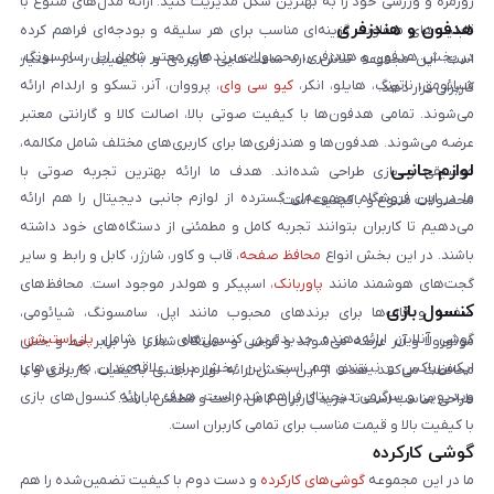
روزمره و ورزشی خود را به بهترین شکل مدیریت کنید. ارائه مدل‌های متنوع با
هدفون و هندزفری
قابلیت‌های متفاوت، گزینه‌ای مناسب برای هر سلیقه و بودجه‌ای فراهم کرده
در بخش هدفون و هندزفری، محصولات برندهای معتبر شامل اپل، سامسونگ،
است. این مجموعه تلاش دارد ساعت‌هایی کاربردی و باکیفیت را در اختیار
شیائومی، ناتینگ، هایلو، انکر،
کیو سی وای
، پرووان، آنر، تسکو و ارلدام ارائه
کاربران قرار دهد.
می‌شوند. تمامی هدفون‌ها با کیفیت صوتی بالا، اصالت کالا و گارانتی معتبر
عرضه می‌شوند. هدفون‌ها و هندزفری‌ها برای کاربری‌های مختلف شامل مکالمه،
لوازم جانبی
موسیقی و بازی طراحی شده‌اند. هدف ما ارائه بهترین تجربه صوتی با
ما در این فروشگاه مجموعه‌ای گسترده از لوازم جانبی دیجیتال را هم ارائه
محصولات متنوع و باکیفیت است.
می‌دهیم تا کاربران بتوانند تجربه کامل و مطمئنی از دستگاه‌های خود داشته
باشند. در این بخش انواع
محافظ صفحه
، قاب و کاور، شارژر، کابل و رابط و سایر
گجت‌های هوشمند مانند
پاوربانک
، اسپیکر و هولدر موجود است. محافظ‌های
کنسول بازی
صفحه و قاب‌ها برای برندهای محبوب مانند اپل، سامسونگ، شیائومی،
گوشی آنلاین ارائه‌دهنده جدیدترین کنسول‌های بازی شامل
پلی‌استیشن
،
موتورولا و آنر عرضه می‌شوند و گوشی و دستگاه شما را در برابر خط و خش
ایکس‌باکس و نینتندو هم است. این بخش برای علاقه‌مندان به بازی‌های
محافظت می‌کنند. هدف از این بخش ارائه لوازم جانبی باکیفیت، کاربردی و با
ویدیویی و سرگرمی دیجیتال فراهم شده است. هدف ما ارائه کنسول‌های بازی
طراحی مناسب است تا خرید کاربران کامل، راحت و مطمئن باشد.
با کیفیت بالا و قیمت مناسب برای تمامی کاربران است.
گوشی کارکرده
ما در این مجموعه
گوشی‌های کارکرده
و دست دوم با کیفیت تضمین‌شده را هم