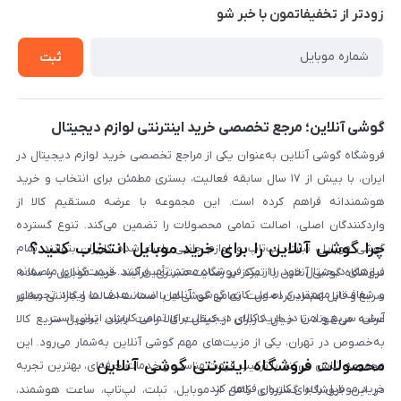
حریم خصوصی
زودتر از تخفیفاتمون با خبر شو
روش ارسال کالا در گوشی آنلاین
خرید سازمانی
روش بازگردانی کالا
ثبت
لیست محصولات
پرسش‌های متداول
بلاگ
گوشی آنلاین؛ مرجع تخصصی خرید اینترنتی لوازم دیجیتال
فروشگاه گوشی آنلاین به‌عنوان یکی از مراجع تخصصی خرید لوازم دیجیتال در
ایران، با بیش از ۱۷ سال سابقه فعالیت، بستری مطمئن برای انتخاب و خرید
هوشمندانه فراهم کرده است. این مجموعه با عرضه مستقیم کالا از
واردکنندگان اصلی، اصالت تمامی محصولات را تضمین می‌کند. تنوع گسترده
چرا گوشی آنلاین را برای خرید موبایل انتخاب کنید؟
گوشی موبایل، تبلت، لپ‌تاپ و لوازم جانبی باعث شده کاربران بتوانند تمام
نیازهای دیجیتال خود را از یک فروشگاه معتبر تأمین کنند. قیمت‌گذاری منصفانه
فروشگاه گوشی آنلاین با تمرکز بر رضایت مشتری، فرآیند خرید موبایل را ساده،
و شفاف از مهم‌ترین اصول کاری گوشی آنلاین است. هدف ما ایجاد تجربه‌ای
سریع و قابل اعتماد کرده است. تمامی گوشی‌ها با ضمانت اصالت و گارانتی معتبر
آسان، سریع و امن در خرید کالای دیجیتال برای تمامی کاربران ایرانی است.
عرضه می‌شوند تا خیال کاربران از کیفیت کالا راحت باشد. تحویل سریع کالا
به‌خصوص در تهران، یکی از مزیت‌های مهم گوشی آنلاین به‌شمار می‌رود. این
محصولات فروشگاه اینترنتی گوشی آنلاین
مجموعه تلاش می‌کند با ترکیب قیمت مناسب و خدمات حرفه‌ای، بهترین تجربه
خرید موبایل را برای کاربران فراهم کند.
در این فروشگاه گستره‌ای کامل از موبایل، تبلت، لپ‌تاپ، ساعت هوشمند،