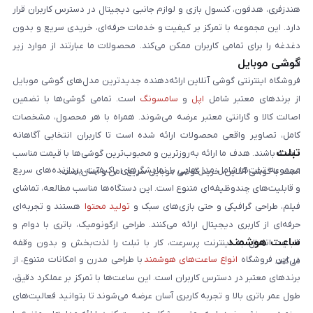
هندزفری، هدفون، کنسول بازی و لوازم جانبی دیجیتال در دسترس کاربران قرار
دارد. این مجموعه با تمرکز بر کیفیت و خدمات حرفه‌ای، خریدی سریع و بدون
دغدغه را برای تمامی کاربران ممکن می‌کند. محصولات ما عبارتند از موارد زیر
گوشی موبایل
است:
فروشگاه اینترنتی گوشی آنلاین ارائه‌دهنده جدیدترین مدل‌های گوشی موبایل
از برندهای معتبر شامل
اپل
و
سامسونگ
است. تمامی گوشی‌ها با تضمین
اصالت کالا و گارانتی معتبر عرضه می‌شوند. همراه با هر محصول، مشخصات
کامل، تصاویر واقعی محصولات ارائه شده است تا کاربران انتخابی آگاهانه
تبلت
داشته باشند. هدف ما ارائه به‌روزترین و محبوب‌ترین گوشی‌ها با قیمت مناسب
مجموعه تبلت‌ها شامل مدل‌هایی با نمایشگرهای باکیفیت، پردازنده‌های سریع
است. با گوشی آنلاین، خرید گوشی موبایل سریع، امن و آسان است.
و قابلیت‌های چندوظیفه‌ای متنوع است. این دستگاه‌ها مناسب مطالعه، تماشای
فیلم، طراحی گرافیکی و حتی بازی‌های سبک و
تولید محتوا
هستند و تجربه‌ای
حرفه‌ای از کاربری دیجیتال ارائه می‌کنند. طراحی ارگونومیک، باتری با دوام و
ساعت هوشمند
قابلیت اتصال به اینترنت پرسرعت، کار با تبلت را لذت‌بخش و بدون وقفه
در این فروشگاه
انواع ساعت‌های هوشمند
با طراحی مدرن و امکانات متنوع، از
می‌کند.
برندهای معتبر در دسترس کاربران است. این ساعت‌ها با تمرکز بر عملکرد دقیق،
طول عمر باتری بالا و تجربه کاربری آسان عرضه می‌شوند تا بتوانید فعالیت‌های