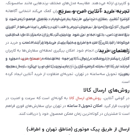
و کاربردی ارائه می‌دهند. مقایسه مدل‌های مختلف برندهایی مانند سامسونگ،
تجربه خرید آنلاین امن و سریع
اپل، شیائومی و سایر برندهای معتبر به کاربران کمک می‌کند انتخابی آگاهانه
داشته باشند. مقالات تحلیلی ما تنها به مشخصات ظاهری محدود نمی‌شود و
گوشی آنلاین بستری امن برای خرید اینترنتی لوازم دیجیتال فراهم کرده است تا
تجربه کاربری واقعی را نیز پوشش می‌دهد. این رویکرد باعث می‌شود کاربران
کاربران با آرامش خاطر سفارش خود را ثبت کنند. تمامی پرداخت‌ها از طریق
بتوانند متناسب با بودجه و نیاز خود بهترین گزینه را انتخاب کنند. هدف از این
درگاه‌های امن بانکی انجام می‌شود و اطلاعات کاربران به‌طور کامل محافظت
محتواها، افزایش آگاهی مخاطبان و جلوگیری از خریدهای اشتباه است.
می‌گردد. رابط کاربری ساده و سریع سایت باعث می‌شود فرآیند انتخاب و خرید در
راهنمای خرید
کوتاه‌ترین زمان ممکن انجام شود. امکان پیگیری لحظه‌ای سفارش‌ها به کاربران
کمک می‌کند از وضعیت ارسال کالای خود مطلع باشند. بسته‌بندی اصولی و
کاربران محترم فروشگاه می‌توانند با مراجعه به صفحه «
راهنمای خرید
»، نحوه و
استاندارد کالاها، سلامت محصول را تا زمان تحویل تضمین می‌کند. ارسال سریع،
فرایند خرید از سایت گوشی آنلاین را به‌صورت کامل و با زبانی ساده مطالعه
به‌ویژه تحویل سه‌ساعته در تهران، تجربه‌ای متفاوت از خرید آنلاین ایجاد کرده
نمایند.
است.
روش‌های ارسال کالا
در گوشی آنلاین،
روش‌های ارسال کالا
به گونه‌ای است که سرعت و امنیت در
اولویت قرار گیرد.
امکان تحویل 3 ساعته
در تهران برای سفارش‌های فوری فراهم
است تا مشتریان در کوتاه‌ترین زمان ممکن محصول خود را دریافت کنند.
ارسال از طریق پیک موتوری (مناطق تهران و اطراف)