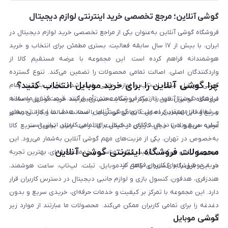
بلاگ
گوشی آنلاین؛ مرجع تخصصی خرید اینترنتی لوازم دیجیتال
فروشگاه گوشی آنلاین به‌عنوان یکی از مراجع تخصصی خرید لوازم دیجیتال در
ایران، با بیش از ۱۷ سال سابقه فعالیت، بستری مطمئن برای انتخاب و خرید
هوشمندانه فراهم کرده است. این مجموعه با عرضه مستقیم کالا از
واردکنندگان اصلی، اصالت تمامی محصولات را تضمین می‌کند. تنوع گسترده
چرا گوشی آنلاین را برای خرید موبایل انتخاب کنید؟
گوشی موبایل، تبلت، لپ‌تاپ و لوازم جانبی باعث شده کاربران بتوانند تمام
نیازهای دیجیتال خود را از یک فروشگاه معتبر تأمین کنند. قیمت‌گذاری منصفانه
فروشگاه گوشی آنلاین با تمرکز بر رضایت مشتری، فرآیند خرید موبایل را ساده،
و شفاف از مهم‌ترین اصول کاری گوشی آنلاین است. هدف ما ایجاد تجربه‌ای
سریع و قابل اعتماد کرده است. تمامی گوشی‌ها با ضمانت اصالت و گارانتی معتبر
آسان، سریع و امن در خرید کالای دیجیتال برای تمامی کاربران ایرانی است.
عرضه می‌شوند تا خیال کاربران از کیفیت کالا راحت باشد. تحویل سریع کالا
به‌خصوص در تهران، یکی از مزیت‌های مهم گوشی آنلاین به‌شمار می‌رود. این
محصولات فروشگاه اینترنتی گوشی آنلاین
مجموعه تلاش می‌کند با ترکیب قیمت مناسب و خدمات حرفه‌ای، بهترین تجربه
خرید موبایل را برای کاربران فراهم کند.
در این فروشگاه گستره‌ای کامل از موبایل، تبلت، لپ‌تاپ، ساعت هوشمند،
هندزفری، هدفون، کنسول بازی و لوازم جانبی دیجیتال در دسترس کاربران قرار
دارد. این مجموعه با تمرکز بر کیفیت و خدمات حرفه‌ای، خریدی سریع و بدون
دغدغه را برای تمامی کاربران ممکن می‌کند. محصولات ما عبارتند از موارد زیر
گوشی موبایل
است: