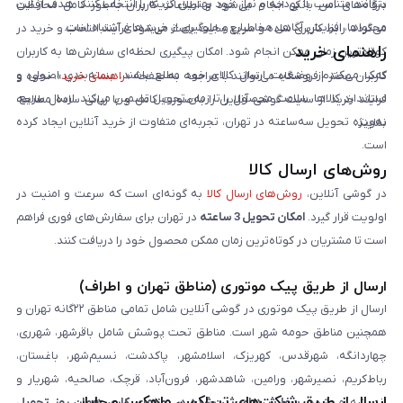
بتوانند متناسب با بودجه و نیاز خود بهترین گزینه را انتخاب کنند. هدف از این
درگاه‌های امن بانکی انجام می‌شود و اطلاعات کاربران به‌طور کامل محافظت
محتواها، افزایش آگاهی مخاطبان و جلوگیری از خریدهای اشتباه است.
می‌گردد. رابط کاربری ساده و سریع سایت باعث می‌شود فرآیند انتخاب و خرید در
راهنمای خرید
کوتاه‌ترین زمان ممکن انجام شود. امکان پیگیری لحظه‌ای سفارش‌ها به کاربران
کمک می‌کند از وضعیت ارسال کالای خود مطلع باشند. بسته‌بندی اصولی و
کاربران محترم فروشگاه می‌توانند با مراجعه به صفحه «
راهنمای خرید
»، نحوه و
استاندارد کالاها، سلامت محصول را تا زمان تحویل تضمین می‌کند. ارسال سریع،
فرایند خرید از سایت گوشی آنلاین را به‌صورت کامل و با زبانی ساده مطالعه
به‌ویژه تحویل سه‌ساعته در تهران، تجربه‌ای متفاوت از خرید آنلاین ایجاد کرده
نمایند.
است.
روش‌های ارسال کالا
در گوشی آنلاین،
روش‌های ارسال کالا
به گونه‌ای است که سرعت و امنیت در
اولویت قرار گیرد.
امکان تحویل 3 ساعته
در تهران برای سفارش‌های فوری فراهم
است تا مشتریان در کوتاه‌ترین زمان ممکن محصول خود را دریافت کنند.
ارسال از طریق پیک موتوری (مناطق تهران و اطراف)
ارسال از طریق پیک موتوری در گوشی آنلاین شامل تمامی مناطق ۲۲گانه تهران و
همچنین مناطق حومه شهر است. مناطق تحت پوشش شامل باقرشهر، شهرری،
چهاردانگه، شهرقدس، کهریزک، اسلامشهر، پاکدشت، نسیم‌شهر، باغستان،
رباط‌کریم، نصیرشهر، ورامین، شاهدشهر، فرون‌آباد، قرچک، صالحیه، شهریار و
ارسال از طریق شرکت‌های تیپاکس، ماهکس و چاپار
اندیشه می‌شود.
سفارش‌های ثبت‌شده در روزهای کاری همان روز تحویل