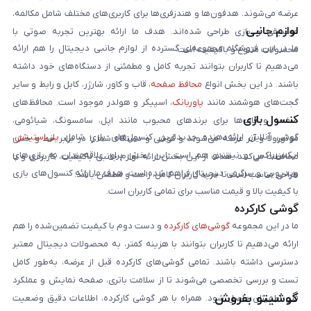
عرضه می‌شوند. هدفون‌ها و هندزفری‌ها برای کاربری‌های مختلف شامل مکالمه،
لوازم جانبی
موسیقی و بازی طراحی شده‌اند. هدف ما ارائه بهترین تجربه صوتی با
ما در این فروشگاه مجموعه‌ای گسترده از لوازم جانبی دیجیتال را هم ارائه
محصولات متنوع و باکیفیت است.
می‌دهیم تا کاربران بتوانند تجربه کامل و مطمئنی از دستگاه‌های خود داشته
باشند. در این بخش انواع
محافظ صفحه
، قاب و کاور، شارژر، کابل و رابط و سایر
گجت‌های هوشمند مانند
پاوربانک
، اسپیکر و هولدر موجود است. محافظ‌های
کنسول بازی
صفحه و قاب‌ها برای برندهای محبوب مانند اپل، سامسونگ، شیائومی،
گوشی آنلاین ارائه‌دهنده جدیدترین کنسول‌های بازی شامل
پلی‌استیشن
،
موتورولا و آنر عرضه می‌شوند و گوشی و دستگاه شما را در برابر خط و خش
ایکس‌باکس و نینتندو هم است. این بخش برای علاقه‌مندان به بازی‌های
محافظت می‌کنند. هدف از این بخش ارائه لوازم جانبی باکیفیت، کاربردی و با
ویدیویی و سرگرمی دیجیتال فراهم شده است. هدف ما ارائه کنسول‌های بازی
طراحی مناسب است تا خرید کاربران کامل، راحت و مطمئن باشد.
با کیفیت بالا و قیمت مناسب برای تمامی کاربران است.
گوشی کارکرده
ما در این مجموعه
گوشی‌های کارکرده
و دست دوم با کیفیت تضمین‌شده را هم
ارائه می‌دهیم تا کاربران بتوانند با هزینه کمتر، به محصولات دیجیتال معتبر
دسترسی داشته باشند. تمامی گوشی‌های کارکرده قبل از عرضه، به‌طور کامل
تست و بررسی تخصصی می‌شوند تا از سلامت باتری، صفحه نمایش و عملکرد
گوشیتو بفروش
فنی اطمینان حاصل شود. همراه با هر گوشی کارکرده، اطلاعات دقیق وضعیت