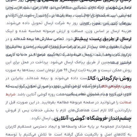
ارسال از طریق شرکت‌های تیپاکس، ماهکس و چاپار برای شهرهای تحت
داده می‌شوند
و ارائه کارت شناسایی هنگام دریافت کالا الزامی است. در صورتی
پوشش این شرکت‌ها فراهم است. سفارش‌هایی که بین ساعت ۱۰ تا ۱۵ در
که پلمپ بسته مخدوش یا آسیب دیده باشد، از دریافت آن خودداری کرده و
روزهای کاری ثبت شوند، همان روز به شرکت ارسال تحویل داده می‌شوند.
سریعاً با پشتیبانی تماس بگیرید.
هزینه ارسال بر اساس وزن، مسافت و ارزش مرسوله محاسبه شده و لینک
ارسال از طریق پست پیشتاز
پرداخت برای تحویل‌گیرنده ارسال می‌شود.
تمامی سفارش‌ها بیمه شده‌اند
و در
ارسال از طریق پست پیشتاز نیز برای سراسر کشور امکان‌پذیر است و سفارش‌ها
صورت مفقودی کالا، پس از تایید شرکت حمل‌ونقل، هزینه پرداختی به مشتری
در روز کاری بعد از ثبت، ارسال می‌شوند. کد رهگیری مرسوله در حساب کاربری
بازگردانده خواهد شد. توجه داشته باشید که بیمه شامل کسر ۱۰ تا ۱۵ درصد
مشتری و همچنین از طریق پیامک ارسال می‌شود. پرداخت در محل برای این
فرانشیز است.
روش ممکن نیست و هزینه ثابت ارسال ۹۹ هزار تومان است. بسته‌ها به صورت
روش بازگردانی کالا
پلمپ شده تحویل اداره پست داده می‌شوند و بیمه شده‌اند، بنابراین در
صورت مشاهده هرگونه آسیب یا مخدوش بودن پلمپ، از تحویل گرفتن بسته
روش بازگردانی کالا
در فروشگاه گوشی آنلاین تنها در صورتی امکان‌پذیر است که
خودداری کرده و با پشتیبانی تماس بگیرید.
کالای خریداری شده مشمول مفاد ضمانت هفت روزه گوشی آنلاین باشد.
شرایط
ضمانت
را می‌توانید در صفحه مربوطه مطالعه بفرمایید. در این صورت، قبل از
بازگرداندن کالا لازم است هماهنگی‌های لازم با بخش خدمات پس از فروش
چشم‌انداز فروشگاه گوشی آنلاین
انجام شود و به هیچ‌وجه کالا بدون هماهنگی قبلی ارسال نگردد.
چشم‌انداز مجموعه بر پایه حذف واسطه‌ها و ایجاد دسترسی مستقیم کاربران
به کالاهای اصل و باکیفیت شکل گرفته است. ما تلاش می‌کنیم با توسعه