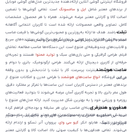
فروشگاه اینترنتی گوشی آنلاین ارائه‌دهنده جدیدترین مدل‌های گوشی موبایل
از برندهای معتبر شامل
اپل
و
سامسونگ
است. تمامی گوشی‌ها با تضمین
اصالت کالا و گارانتی معتبر عرضه می‌شوند. همراه با هر محصول، مشخصات
کامل، تصاویر واقعی محصولات ارائه شده است تا کاربران انتخابی آگاهانه
تبلت
داشته باشند. هدف ما ارائه به‌روزترین و محبوب‌ترین گوشی‌ها با قیمت مناسب
مجموعه تبلت‌ها شامل مدل‌هایی با نمایشگرهای باکیفیت، پردازنده‌های سریع
است. با گوشی آنلاین، خرید گوشی موبایل سریع، امن و آسان است.
و قابلیت‌های چندوظیفه‌ای متنوع است. این دستگاه‌ها مناسب مطالعه، تماشای
فیلم، طراحی گرافیکی و حتی بازی‌های سبک و
تولید محتوا
هستند و تجربه‌ای
حرفه‌ای از کاربری دیجیتال ارائه می‌کنند. طراحی ارگونومیک، باتری با دوام و
ساعت هوشمند
قابلیت اتصال به اینترنت پرسرعت، کار با تبلت را لذت‌بخش و بدون وقفه
در این فروشگاه
انواع ساعت‌های هوشمند
با طراحی مدرن و امکانات متنوع، از
می‌کند.
برندهای معتبر در دسترس کاربران است. این ساعت‌ها با تمرکز بر عملکرد دقیق،
طول عمر باتری بالا و تجربه کاربری آسان عرضه می‌شوند تا بتوانید فعالیت‌های
روزمره و ورزشی خود را به بهترین شکل مدیریت کنید. ارائه مدل‌های متنوع با
هدفون و هندزفری
قابلیت‌های متفاوت، گزینه‌ای مناسب برای هر سلیقه و بودجه‌ای فراهم کرده
در بخش هدفون و هندزفری، محصولات برندهای معتبر شامل اپل، سامسونگ،
است. این مجموعه تلاش دارد ساعت‌هایی کاربردی و باکیفیت را در اختیار
شیائومی، ناتینگ، هایلو، انکر،
کیو سی وای
، پرووان، آنر، تسکو و ارلدام ارائه
کاربران قرار دهد.
می‌شوند. تمامی هدفون‌ها با کیفیت صوتی بالا، اصالت کالا و گارانتی معتبر