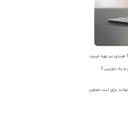
در پنل پشتی این تبلت شاهد یک ماژول دوربین دوگانه هستیم که از یک دوربین 13 مگاپیکسلی عریض و یک دوربین 2
اری کند. کاربران می‌توانند برای ثبت تصاویر