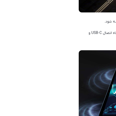
از امکانات این تبلت می‌توان به وجود چهار عدد اسپیکرهای استریو، درگاه میکرو اس‌دی، بلوتوث 5.1، درگاه اتصال USB-C و