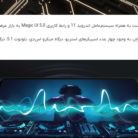
عامل اندروید 11 و رابط کاربری Magic UI 5.0 به بازار عرضه شود.