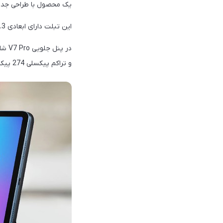
یک محصول با طراحی جدید و
این تبلت دارای ابعادی 7.3×163.4×252 میلی‌متری است همچنین وزن آن به 485 گرم می‌رسد.
و تراکم پیکسلی 274 پیکسل بر اینچ می‌باشد.