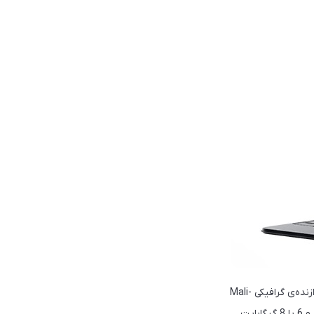
آنر برای تبلت V7 Pro از یک پردازنده‌ی شش نانومتری Kompanio 1300T ساخت مدیاتک به همراه پردازنده‌ی گرافیکی Mali-
G77 استفاده کرده‌است که کاربران می‌توانند با توجه به نیاز خود با 128 یا 256 گیگابایت حافظه‌ی داخلی و 6 یا 8 گیگابایت