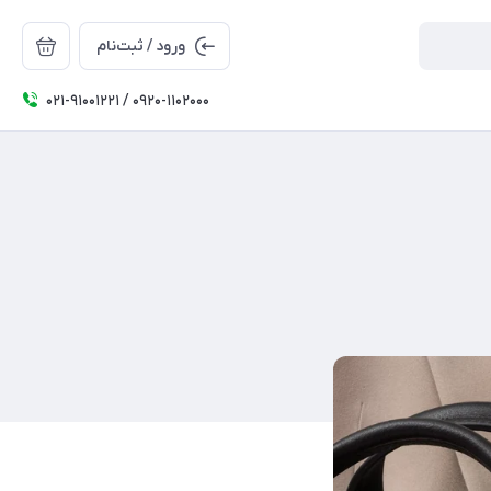
ورود / ثبت‌نام
۰۲۱-91001221 / 0920-1102000