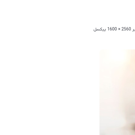
در پنل جلویی V7 Pro شاهد یک صفحه‌‌نمایش 11 اینچی از نوع IPS LCD هستیم که دارای وضوح تصویر 2560 × 1600 پیکسل