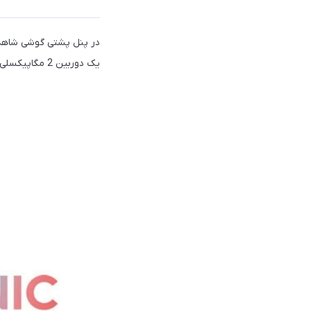
یک دوربین 2 مگاپیکسلی تشخیص عمق با دریچه دیافراگم f/2.4 تشکیل شده‌است.