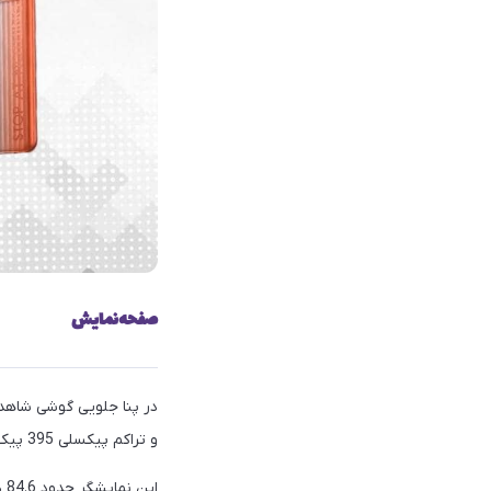
صفحه‌نمایش
و تراکم پیکسلی 395 پیکسل بر اینچ بهره می‌برد.
این نمایشگر حدود 84.6 درصد از قسمت جلویی دستگاه را پوشش داده‌است و از محافط NEG استفاده می‌کند.