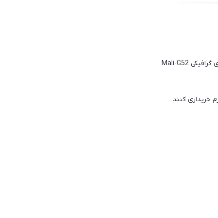
تکنو برای گوشی میان‌رده‌ی جدید خود به سراغ یک پردازنده‌ی 12 نانومتری هلیو G85 به همراه پردازنده‌ی گرافیکی Mali-G52