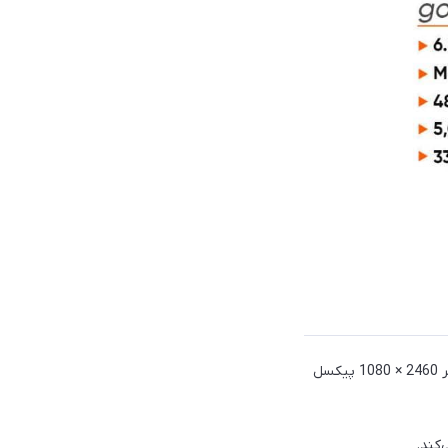
در پنا جلویی گوشی شاهد یک صفحه‌نمایش بزرگ 6.8 اینچی از نوع IPS LCD هستیم که از وضوح تصویر 2460 × 1080 پیکسل