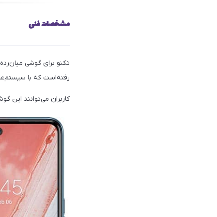
مشخصات فنی
رفته‌است که با سیستم‌عامل اندروید 11 و رابط کاربری  7.6
کاربران می‌توانند این گوشی را با 64 یا 128 گیگابایت حافظه‌ی داخلی و 4 یا 6 گیگابایت حافظه‌