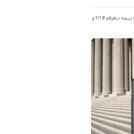
در پنل پشتی گوشی شاهد یک ماژول دوربین سه‌گانه هستیم که از یک دوربین 48 مگاپیکسلی عریض با دریچه دیافراگم f/1.8 و