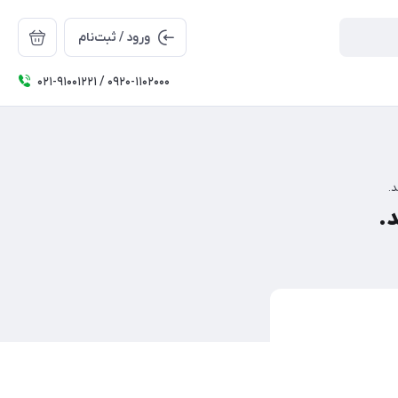
ورود / ثبت‌نام
۰۲۱-91001221 / 0920-1102000