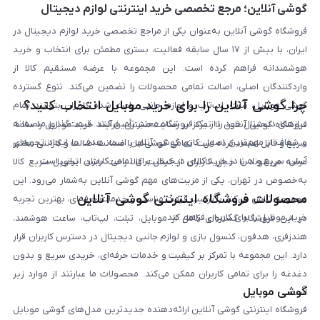
گوشی آنلاین؛ مرجع تخصصی خرید اینترنتی لوازم دیجیتال
فروشگاه گوشی آنلاین به‌عنوان یکی از مراجع تخصصی خرید لوازم دیجیتال در
ایران، با بیش از ۱۷ سال سابقه فعالیت، بستری مطمئن برای انتخاب و خرید
هوشمندانه فراهم کرده است. این مجموعه با عرضه مستقیم کالا از
واردکنندگان اصلی، اصالت تمامی محصولات را تضمین می‌کند. تنوع گسترده
چرا گوشی آنلاین را برای خرید موبایل انتخاب کنید؟
گوشی موبایل، تبلت، لپ‌تاپ و لوازم جانبی باعث شده کاربران بتوانند تمام
نیازهای دیجیتال خود را از یک فروشگاه معتبر تأمین کنند. قیمت‌گذاری منصفانه
فروشگاه گوشی آنلاین با تمرکز بر رضایت مشتری، فرآیند خرید موبایل را ساده،
و شفاف از مهم‌ترین اصول کاری گوشی آنلاین است. هدف ما ایجاد تجربه‌ای
سریع و قابل اعتماد کرده است. تمامی گوشی‌ها با ضمانت اصالت و گارانتی معتبر
آسان، سریع و امن در خرید کالای دیجیتال برای تمامی کاربران ایرانی است.
عرضه می‌شوند تا خیال کاربران از کیفیت کالا راحت باشد. تحویل سریع کالا
به‌خصوص در تهران، یکی از مزیت‌های مهم گوشی آنلاین به‌شمار می‌رود. این
محصولات فروشگاه اینترنتی گوشی آنلاین
مجموعه تلاش می‌کند با ترکیب قیمت مناسب و خدمات حرفه‌ای، بهترین تجربه
خرید موبایل را برای کاربران فراهم کند.
در این فروشگاه گستره‌ای کامل از موبایل، تبلت، لپ‌تاپ، ساعت هوشمند،
هندزفری، هدفون، کنسول بازی و لوازم جانبی دیجیتال در دسترس کاربران قرار
دارد. این مجموعه با تمرکز بر کیفیت و خدمات حرفه‌ای، خریدی سریع و بدون
دغدغه را برای تمامی کاربران ممکن می‌کند. محصولات ما عبارتند از موارد زیر
گوشی موبایل
است:
فروشگاه اینترنتی گوشی آنلاین ارائه‌دهنده جدیدترین مدل‌های گوشی موبایل