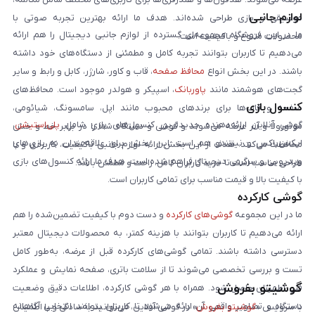
لوازم جانبی
موسیقی و بازی طراحی شده‌اند. هدف ما ارائه بهترین تجربه صوتی با
ما در این فروشگاه مجموعه‌ای گسترده از لوازم جانبی دیجیتال را هم ارائه
محصولات متنوع و باکیفیت است.
می‌دهیم تا کاربران بتوانند تجربه کامل و مطمئنی از دستگاه‌های خود داشته
باشند. در این بخش انواع
محافظ صفحه
، قاب و کاور، شارژر، کابل و رابط و سایر
گجت‌های هوشمند مانند
پاوربانک
، اسپیکر و هولدر موجود است. محافظ‌های
کنسول بازی
صفحه و قاب‌ها برای برندهای محبوب مانند اپل، سامسونگ، شیائومی،
گوشی آنلاین ارائه‌دهنده جدیدترین کنسول‌های بازی شامل
پلی‌استیشن
،
موتورولا و آنر عرضه می‌شوند و گوشی و دستگاه شما را در برابر خط و خش
ایکس‌باکس و نینتندو هم است. این بخش برای علاقه‌مندان به بازی‌های
محافظت می‌کنند. هدف از این بخش ارائه لوازم جانبی باکیفیت، کاربردی و با
ویدیویی و سرگرمی دیجیتال فراهم شده است. هدف ما ارائه کنسول‌های بازی
طراحی مناسب است تا خرید کاربران کامل، راحت و مطمئن باشد.
با کیفیت بالا و قیمت مناسب برای تمامی کاربران است.
گوشی کارکرده
ما در این مجموعه
گوشی‌های کارکرده
و دست دوم با کیفیت تضمین‌شده را هم
ارائه می‌دهیم تا کاربران بتوانند با هزینه کمتر، به محصولات دیجیتال معتبر
دسترسی داشته باشند. تمامی گوشی‌های کارکرده قبل از عرضه، به‌طور کامل
تست و بررسی تخصصی می‌شوند تا از سلامت باتری، صفحه نمایش و عملکرد
گوشیتو بفروش
فنی اطمینان حاصل شود. همراه با هر گوشی کارکرده، اطلاعات دقیق وضعیت
دستگاه و تصاویر واقعی آن ارائه می‌شود تا کاربران بتوانند انتخابی آگاهانه
با سرویس «
گوشیتو بفروش
» در گوشی آنلاین، می‌توانید به‌سادگی و با اطمینان