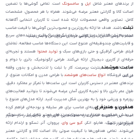
از برندهای معتبر شامل
اپل
و
سامسونگ
است. تمامی گوشی‌ها با تضمین
اصالت کالا و گارانتی معتبر عرضه می‌شوند. همراه با هر محصول، مشخصات
کامل، تصاویر واقعی محصولات ارائه شده است تا کاربران انتخابی آگاهانه
تبلت
داشته باشند. هدف ما ارائه به‌روزترین و محبوب‌ترین گوشی‌ها با قیمت مناسب
مجموعه تبلت‌ها شامل مدل‌هایی با نمایشگرهای باکیفیت، پردازنده‌های سریع
است. با گوشی آنلاین، خرید گوشی موبایل سریع، امن و آسان است.
و قابلیت‌های چندوظیفه‌ای متنوع است. این دستگاه‌ها مناسب مطالعه، تماشای
فیلم، طراحی گرافیکی و حتی بازی‌های سبک و
تولید محتوا
هستند و تجربه‌ای
حرفه‌ای از کاربری دیجیتال ارائه می‌کنند. طراحی ارگونومیک، باتری با دوام و
ساعت هوشمند
قابلیت اتصال به اینترنت پرسرعت، کار با تبلت را لذت‌بخش و بدون وقفه
در این فروشگاه
انواع ساعت‌های هوشمند
با طراحی مدرن و امکانات متنوع، از
می‌کند.
برندهای معتبر در دسترس کاربران است. این ساعت‌ها با تمرکز بر عملکرد دقیق،
طول عمر باتری بالا و تجربه کاربری آسان عرضه می‌شوند تا بتوانید فعالیت‌های
روزمره و ورزشی خود را به بهترین شکل مدیریت کنید. ارائه مدل‌های متنوع با
هدفون و هندزفری
قابلیت‌های متفاوت، گزینه‌ای مناسب برای هر سلیقه و بودجه‌ای فراهم کرده
در بخش هدفون و هندزفری، محصولات برندهای معتبر شامل اپل، سامسونگ،
است. این مجموعه تلاش دارد ساعت‌هایی کاربردی و باکیفیت را در اختیار
شیائومی، ناتینگ، هایلو، انکر،
کیو سی وای
، پرووان، آنر، تسکو و ارلدام ارائه
کاربران قرار دهد.
می‌شوند. تمامی هدفون‌ها با کیفیت صوتی بالا، اصالت کالا و گارانتی معتبر
عرضه می‌شوند. هدفون‌ها و هندزفری‌ها برای کاربری‌های مختلف شامل مکالمه،