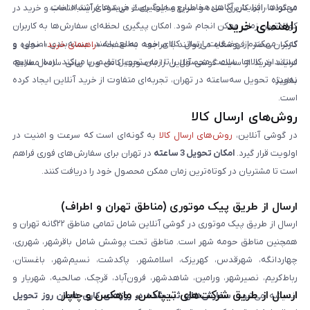
محتواها، افزایش آگاهی مخاطبان و جلوگیری از خریدهای اشتباه است.
می‌گردد. رابط کاربری ساده و سریع سایت باعث می‌شود فرآیند انتخاب و خرید در
راهنمای خرید
کوتاه‌ترین زمان ممکن انجام شود. امکان پیگیری لحظه‌ای سفارش‌ها به کاربران
کمک می‌کند از وضعیت ارسال کالای خود مطلع باشند. بسته‌بندی اصولی و
کاربران محترم فروشگاه می‌توانند با مراجعه به صفحه «
راهنمای خرید
»، نحوه و
استاندارد کالاها، سلامت محصول را تا زمان تحویل تضمین می‌کند. ارسال سریع،
فرایند خرید از سایت گوشی آنلاین را به‌صورت کامل و با زبانی ساده مطالعه
به‌ویژه تحویل سه‌ساعته در تهران، تجربه‌ای متفاوت از خرید آنلاین ایجاد کرده
نمایند.
است.
روش‌های ارسال کالا
در گوشی آنلاین،
روش‌های ارسال کالا
به گونه‌ای است که سرعت و امنیت در
اولویت قرار گیرد.
امکان تحویل 3 ساعته
در تهران برای سفارش‌های فوری فراهم
است تا مشتریان در کوتاه‌ترین زمان ممکن محصول خود را دریافت کنند.
ارسال از طریق پیک موتوری (مناطق تهران و اطراف)
ارسال از طریق پیک موتوری در گوشی آنلاین شامل تمامی مناطق ۲۲گانه تهران و
همچنین مناطق حومه شهر است. مناطق تحت پوشش شامل باقرشهر، شهرری،
چهاردانگه، شهرقدس، کهریزک، اسلامشهر، پاکدشت، نسیم‌شهر، باغستان،
رباط‌کریم، نصیرشهر، ورامین، شاهدشهر، فرون‌آباد، قرچک، صالحیه، شهریار و
ارسال از طریق شرکت‌های تیپاکس، ماهکس و چاپار
اندیشه می‌شود.
سفارش‌های ثبت‌شده در روزهای کاری همان روز تحویل