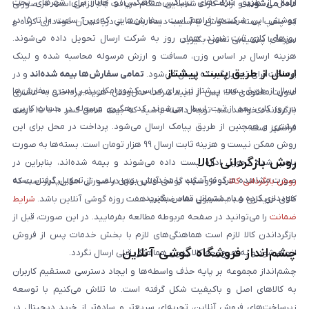
ارسال از طریق شرکت‌های تیپاکس، ماهکس و چاپار برای شهرهای تحت
داده می‌شوند
و ارائه کارت شناسایی هنگام دریافت کالا الزامی است. در صورتی
پوشش این شرکت‌ها فراهم است. سفارش‌هایی که بین ساعت ۱۰ تا ۱۵ در
که پلمپ بسته مخدوش یا آسیب دیده باشد، از دریافت آن خودداری کرده و
روزهای کاری ثبت شوند، همان روز به شرکت ارسال تحویل داده می‌شوند.
سریعاً با پشتیبانی تماس بگیرید.
هزینه ارسال بر اساس وزن، مسافت و ارزش مرسوله محاسبه شده و لینک
ارسال از طریق پست پیشتاز
پرداخت برای تحویل‌گیرنده ارسال می‌شود.
تمامی سفارش‌ها بیمه شده‌اند
و در
ارسال از طریق پست پیشتاز نیز برای سراسر کشور امکان‌پذیر است و سفارش‌ها
صورت مفقودی کالا، پس از تایید شرکت حمل‌ونقل، هزینه پرداختی به مشتری
در روز کاری بعد از ثبت، ارسال می‌شوند. کد رهگیری مرسوله در حساب کاربری
بازگردانده خواهد شد. توجه داشته باشید که بیمه شامل کسر ۱۰ تا ۱۵ درصد
مشتری و همچنین از طریق پیامک ارسال می‌شود. پرداخت در محل برای این
فرانشیز است.
روش ممکن نیست و هزینه ثابت ارسال ۹۹ هزار تومان است. بسته‌ها به صورت
روش بازگردانی کالا
پلمپ شده تحویل اداره پست داده می‌شوند و بیمه شده‌اند، بنابراین در
صورت مشاهده هرگونه آسیب یا مخدوش بودن پلمپ، از تحویل گرفتن بسته
روش بازگردانی کالا
در فروشگاه گوشی آنلاین تنها در صورتی امکان‌پذیر است که
خودداری کرده و با پشتیبانی تماس بگیرید.
کالای خریداری شده مشمول مفاد ضمانت هفت روزه گوشی آنلاین باشد.
شرایط
ضمانت
را می‌توانید در صفحه مربوطه مطالعه بفرمایید. در این صورت، قبل از
بازگرداندن کالا لازم است هماهنگی‌های لازم با بخش خدمات پس از فروش
چشم‌انداز فروشگاه گوشی آنلاین
انجام شود و به هیچ‌وجه کالا بدون هماهنگی قبلی ارسال نگردد.
چشم‌انداز مجموعه بر پایه حذف واسطه‌ها و ایجاد دسترسی مستقیم کاربران
به کالاهای اصل و باکیفیت شکل گرفته است. ما تلاش می‌کنیم با توسعه
زیرساخت‌های فروش آنلاین، تجربه‌ای سریع‌تر و ساده‌تر از خرید دیجیتال در