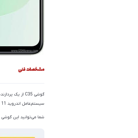
مشخصات فنی
سیستم‌عامل اندروید 11 و رابط کاربری Realme UI 2.0 به بازار عرضه می‌شود.
شما می‌توانید این گوشی را با 64 و 128 گیگابایت حافظه‌ی داخلی و 4 یا 6 گیگابایت حافظه‌ی اجرایی ر