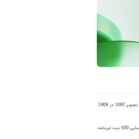
ریلمی در پنل جلویی این گوشی یک صفحه‌نمایش 6.6 اینچی از نوع IPS LCD قرار داده‌است که از وضوح تصویر 1080 در 2408