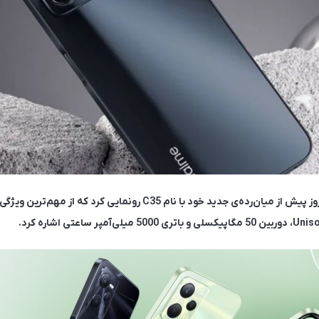
کمپانی ریلمی حدود سه روز پیش از میان‌رده‌ی جدید خود با نام C35 رونمایی کر