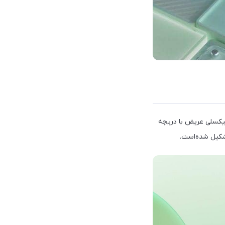
د ریلمی شاهد یک ماژول دوربین سه‌گانه هستیم که از یک دوربین 50 مگاپیکسلی عریض با دریچه