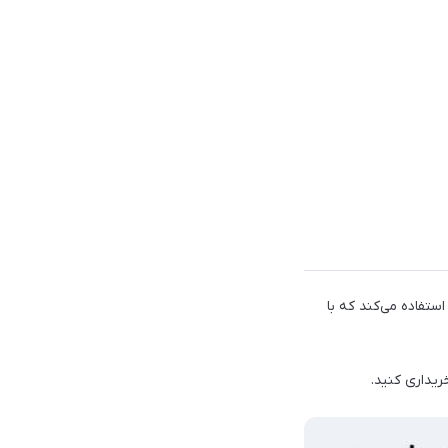
وشی C35 از یک پردازنده 12 نانومتری Unisoc Tiger T616 به همراه پردازنده گرافیکی Mali-G57 MP1 استفاده می‌کند که با