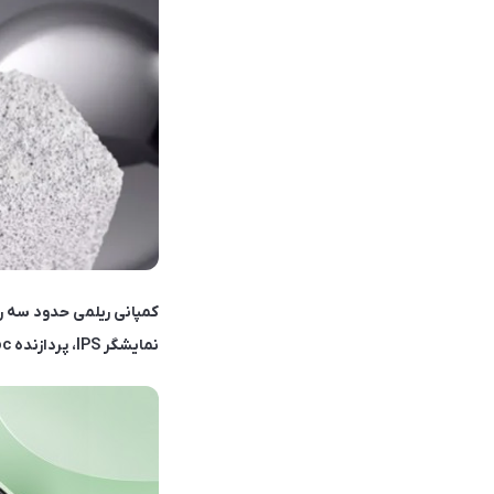
نمایشگر IPS، پردازنده Unisoc، دوربین 50 مگاپیکسلی و باتری 5000 میلی‌آمپر ساعتی اشاره کرد.