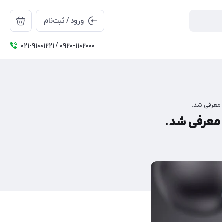
ورود / ثبت‌نام
۰۲۱-91001221 / 0920-1102000