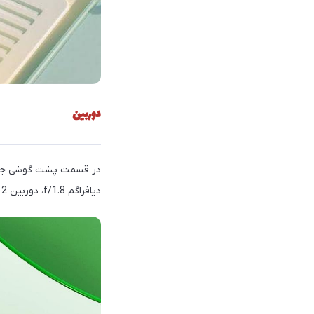
دوربین
دیافراگم f/1.8، دوربین 2 مگاپیکسلی ماکرو و در آخر یک دوربین 2 مگاپیکسلی تشخیص عمق تصویر تشکیل شده‌است.