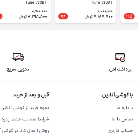
Tune 730BT
Tune 530BT
8,900,000
7,700,000
8,298,800
7,187,700
7٪
12٪
تومان
تومان
پرداخت امن
تحویل سریع
با گوشی‌آنلاین
قبل و بعد از خرید
درباره ما
نحوه خرید از گوشی آنلاین
تماس با ما
شرایط ضمانت هفت روزه
حساب کاربری
روش ارسال کالا در گوشی آ