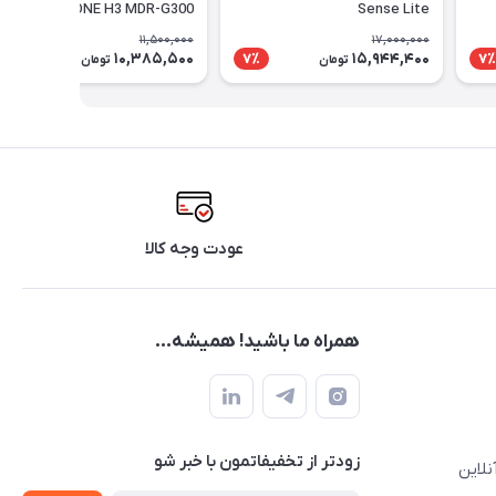
INZONE H3 MDR-G300
Sense Lite
11,500,000
17,000,000
10,385,500
15,944,400
10٪
7٪
7٪
تومان
تومان
عودت وجه کالا
همراه ما باشید! همیشه...
زودتر از تخفیفاتمون با خبر شو
نلاین