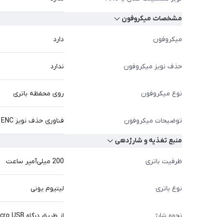
مشخصات میکروفون
میکروفون
دارد
حذف نویز میکروفون
ندارد
نوع میکروفون
روی محفظه باتری
توضیحات میکروفون
فناوری حذف نویز ENC
منبع تغذیه و شارژدهی
ظرفیت باتری
200 میلی‌آمپر ساعت
نوع باتری
لیتیوم یونی
نحوه شارژ
از طریق درگاه Micro USB