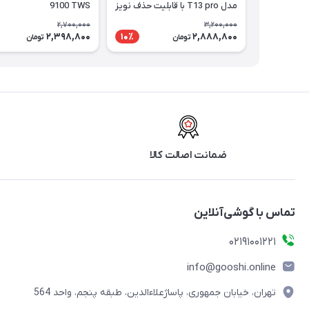
مدل T13 pro با قابلیت حذف نویز
9100 TWS
2,700,000
3,200,000
2,398,800
2,888,800
10٪
تومان
تومان
ضمانت اصالت کالا
تماس با گوشی‌آنلاین
۰۲۱91001221
info@gooshi.online
تهران، خیابان جمهوری، پاساژعلاءالدین، طبقه پنجم، واحد 564