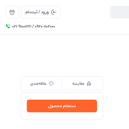
ورود / ثبت‌نام
۰۲۱-91001221 / 0920-1102000
مقایسه
علاقه‌مندی
استعلام محصول