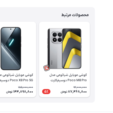
محصولات مرتبط
گوشی موبایل شیائومی مدل
گوشی موبایل شیائومی م
Poco M8 Pro دوسیم‌کارت
Poco X8 Pro 5G 
ظرفیت 512 گیگابایت رم 12
ظر
155,000,000
92,000,000
گیگابایت | ریجسترشده
گیگابایت | ریجسترشده
144,898,800
87,468,800
5٪
تومان
تومان