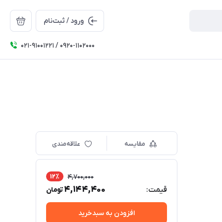
ورود / ثبت‌نام
۰۲۱-91001221 / 0920-1102000
مقایسه
علاقه‌مندی
12٪
4,700,000
4,144,400
قیمت:
تومان
افزودن به سبدخرید