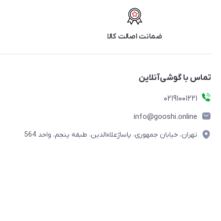
ضمانت اصالت کالا
تماس با گوشی‌آنلاین
۰۲۱91001221
info@gooshi.online
تهران، خیابان جمهوری، پاساژعلاءالدین، طبقه پنجم، واحد 564