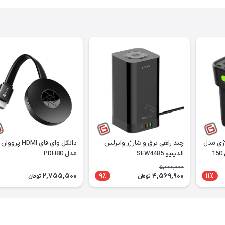
ژی مدل
چند راهی برق و شارژر وایرلس
دانگل وای‌ فای HDMI پرووان
POWER INVERTER توان 150
الدینیو SEW4485
مدل PDH80
5,000,000
2,755,500
4,569,900
9٪
11٪
تومان
تومان