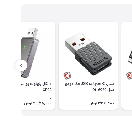
مبدل type-C به USB مک دودو
دانگل بلوتوث یو اس بی ارلدام
مدل Ot-6970
CP02
0
6,958,000
344,400
تومان
تومان