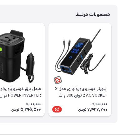
محصولات مرتبط
اینورتر خودرو پاورولوژی مدل X
مبدل برق خودرو پاورولو
2 AC SOCKET توان 300 وات
وات
5,900,000
7,900,000
5,295,500
7,427,700
6٪
تومان
تومان