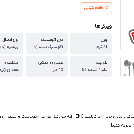
12 ماهه شرکتی
ویژگی‌ها
وزن
نوع آکوستیک
نوع اتصال
74 گرم
آکوستیک بسته (Closed-Back)
بی‌سیم (Wireless)
بلوتوث
محدوده عملکرد
مشاهده
دارد / نسخه 5.3
10 متر
همه ویژگی‌ه
هندزفری گردنی ایس فست مدل N1، تجربه‌ای بی‌نظیر از صدای شفاف و بدون نویز را با
 تجربه کنید!