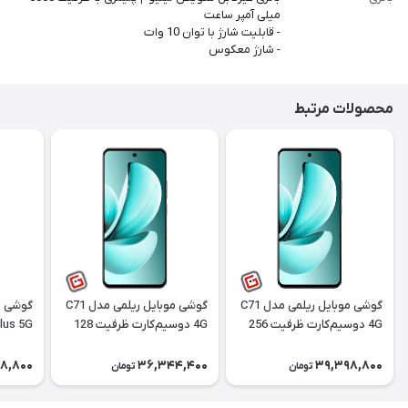
میلی آمپر ساعت
- قابلیت شارژ با توان 10 وات
- شارژ معکوس
محصولات مرتبط
گوشی موبایل ریلمی مدل C71
گوشی موبایل ریلمی مدل C71
گوشی م
4G دوسیم‌کارت ظرفیت 256
4G دوسیم‌کارت ظرفیت 128
گیگابایت رم 8 گیگابایت |
گیگابایت رم 6 گیگابایت |
ریجسترشده
ریجسترشده
ریجستر
8,800
36,344,400
39,398,800
تومان
تومان