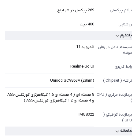
تراکم پیکسلی
269 پیکسل در هر اینچ
روشنایی
400 نیت
پلتفرم
سیستم عامل در زمان
اندروید 11
عرضه
رابط کاربری
Realme Go UI
تراشه ( Chipset )
Unisoc SC9863A (28nm)
پردازنده مرکزی ( CPU
8 هسته ای ( 4 هسته ی 1.6 گیگاهرتزی کورتکس-A55
)
و 4 هسته ی 1.2 گیگاهرتزی کورتکس-A55 )
پردازنده گرافیکی (
IMG8322
GPU )
حافظه