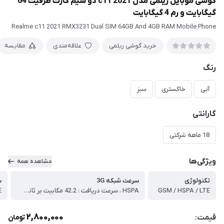
گوشی موبایل ریلمی مدل c11 2021 دو سیم کارت ظرفیت 64
گیگابایت و رم 4 گیگابایت
Realme c11 2021 RMX3231 Dual SIM 64GB And 4GB RAM Mobile Phone
خرید گوشی ریلمی
علاقه‌مندی
مقایسه
رنگ
آبی
خاکستری
سبز
گارانتی
18 ماهه شرکتی
ویژگی‌ها
مشاهده همه
تکنولوژی
سرعت شبکه 3G
س
GSM / HSPA / LTE
HSPA ، سرعت دریافت : 42.2 مگابیت بر ثانیه / سرعت ارسال : 5.76 مگابیت بر ثانیه
E
2,800,000
قیمت:
تومان