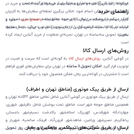
محتواها، افزایش آگاهی مخاطبان و جلوگیری از خریدهای اشتباه است.
می‌گردد. رابط کاربری ساده و سریع سایت باعث می‌شود فرآیند انتخاب و خرید در
راهنمای خرید
کوتاه‌ترین زمان ممکن انجام شود. امکان پیگیری لحظه‌ای سفارش‌ها به کاربران
کمک می‌کند از وضعیت ارسال کالای خود مطلع باشند. بسته‌بندی اصولی و
کاربران محترم فروشگاه می‌توانند با مراجعه به صفحه «
راهنمای خرید
»، نحوه و
استاندارد کالاها، سلامت محصول را تا زمان تحویل تضمین می‌کند. ارسال سریع،
فرایند خرید از سایت گوشی آنلاین را به‌صورت کامل و با زبانی ساده مطالعه
به‌ویژه تحویل سه‌ساعته در تهران، تجربه‌ای متفاوت از خرید آنلاین ایجاد کرده
نمایند.
است.
روش‌های ارسال کالا
در گوشی آنلاین،
روش‌های ارسال کالا
به گونه‌ای است که سرعت و امنیت در
اولویت قرار گیرد.
امکان تحویل 3 ساعته
در تهران برای سفارش‌های فوری فراهم
است تا مشتریان در کوتاه‌ترین زمان ممکن محصول خود را دریافت کنند.
ارسال از طریق پیک موتوری (مناطق تهران و اطراف)
ارسال از طریق پیک موتوری در گوشی آنلاین شامل تمامی مناطق ۲۲گانه تهران و
همچنین مناطق حومه شهر است. مناطق تحت پوشش شامل باقرشهر، شهرری،
چهاردانگه، شهرقدس، کهریزک، اسلامشهر، پاکدشت، نسیم‌شهر، باغستان،
رباط‌کریم، نصیرشهر، ورامین، شاهدشهر، فرون‌آباد، قرچک، صالحیه، شهریار و
ارسال از طریق شرکت‌های تیپاکس، ماهکس و چاپار
اندیشه می‌شود.
سفارش‌های ثبت‌شده در روزهای کاری همان روز تحویل