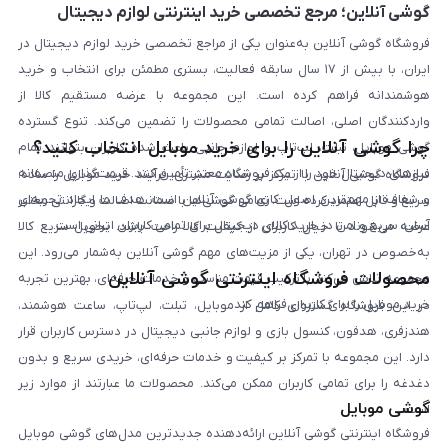
گوشی آنلاین؛ مرجع تخصصی خرید اینترنتی لوازم دیجیتال
فروشگاه گوشی آنلاین به‌عنوان یکی از مراجع تخصصی خرید لوازم دیجیتال در
ایران، با بیش از ۱۷ سال سابقه فعالیت، بستری مطمئن برای انتخاب و خرید
هوشمندانه فراهم کرده است. این مجموعه با عرضه مستقیم کالا از
واردکنندگان اصلی، اصالت تمامی محصولات را تضمین می‌کند. تنوع گسترده
چرا گوشی آنلاین را برای خرید موبایل انتخاب کنید؟
گوشی موبایل، تبلت، لپ‌تاپ و لوازم جانبی باعث شده کاربران بتوانند تمام
نیازهای دیجیتال خود را از یک فروشگاه معتبر تأمین کنند. قیمت‌گذاری منصفانه
فروشگاه گوشی آنلاین با تمرکز بر رضایت مشتری، فرآیند خرید موبایل را ساده،
و شفاف از مهم‌ترین اصول کاری گوشی آنلاین است. هدف ما ایجاد تجربه‌ای
سریع و قابل اعتماد کرده است. تمامی گوشی‌ها با ضمانت اصالت و گارانتی معتبر
آسان، سریع و امن در خرید کالای دیجیتال برای تمامی کاربران ایرانی است.
عرضه می‌شوند تا خیال کاربران از کیفیت کالا راحت باشد. تحویل سریع کالا
به‌خصوص در تهران، یکی از مزیت‌های مهم گوشی آنلاین به‌شمار می‌رود. این
محصولات فروشگاه اینترنتی گوشی آنلاین
مجموعه تلاش می‌کند با ترکیب قیمت مناسب و خدمات حرفه‌ای، بهترین تجربه
خرید موبایل را برای کاربران فراهم کند.
در این فروشگاه گستره‌ای کامل از موبایل، تبلت، لپ‌تاپ، ساعت هوشمند،
هندزفری، هدفون، کنسول بازی و لوازم جانبی دیجیتال در دسترس کاربران قرار
دارد. این مجموعه با تمرکز بر کیفیت و خدمات حرفه‌ای، خریدی سریع و بدون
دغدغه را برای تمامی کاربران ممکن می‌کند. محصولات ما عبارتند از موارد زیر
گوشی موبایل
است:
فروشگاه اینترنتی گوشی آنلاین ارائه‌دهنده جدیدترین مدل‌های گوشی موبایل