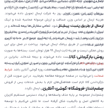
ارسال از طریق شرکت‌های تیپاکس، ماهکس و چاپار برای شهرهای تحت
داده می‌شوند
و ارائه کارت شناسایی هنگام دریافت کالا الزامی است. در صورتی
پوشش این شرکت‌ها فراهم است. سفارش‌هایی که بین ساعت ۱۰ تا ۱۵ در
که پلمپ بسته مخدوش یا آسیب دیده باشد، از دریافت آن خودداری کرده و
روزهای کاری ثبت شوند، همان روز به شرکت ارسال تحویل داده می‌شوند.
سریعاً با پشتیبانی تماس بگیرید.
هزینه ارسال بر اساس وزن، مسافت و ارزش مرسوله محاسبه شده و لینک
ارسال از طریق پست پیشتاز
پرداخت برای تحویل‌گیرنده ارسال می‌شود.
تمامی سفارش‌ها بیمه شده‌اند
و در
ارسال از طریق پست پیشتاز نیز برای سراسر کشور امکان‌پذیر است و سفارش‌ها
صورت مفقودی کالا، پس از تایید شرکت حمل‌ونقل، هزینه پرداختی به مشتری
در روز کاری بعد از ثبت، ارسال می‌شوند. کد رهگیری مرسوله در حساب کاربری
بازگردانده خواهد شد. توجه داشته باشید که بیمه شامل کسر ۱۰ تا ۱۵ درصد
مشتری و همچنین از طریق پیامک ارسال می‌شود. پرداخت در محل برای این
فرانشیز است.
روش ممکن نیست و هزینه ثابت ارسال ۹۹ هزار تومان است. بسته‌ها به صورت
روش بازگردانی کالا
پلمپ شده تحویل اداره پست داده می‌شوند و بیمه شده‌اند، بنابراین در
صورت مشاهده هرگونه آسیب یا مخدوش بودن پلمپ، از تحویل گرفتن بسته
روش بازگردانی کالا
در فروشگاه گوشی آنلاین تنها در صورتی امکان‌پذیر است که
خودداری کرده و با پشتیبانی تماس بگیرید.
کالای خریداری شده مشمول مفاد ضمانت هفت روزه گوشی آنلاین باشد.
شرایط
ضمانت
را می‌توانید در صفحه مربوطه مطالعه بفرمایید. در این صورت، قبل از
بازگرداندن کالا لازم است هماهنگی‌های لازم با بخش خدمات پس از فروش
چشم‌انداز فروشگاه گوشی آنلاین
انجام شود و به هیچ‌وجه کالا بدون هماهنگی قبلی ارسال نگردد.
چشم‌انداز مجموعه بر پایه حذف واسطه‌ها و ایجاد دسترسی مستقیم کاربران
به کالاهای اصل و باکیفیت شکل گرفته است. ما تلاش می‌کنیم با توسعه
زیرساخت‌های فروش آنلاین، تجربه‌ای سریع‌تر و ساده‌تر از خرید دیجیتال در