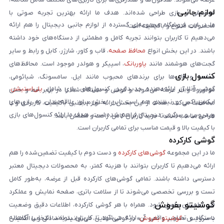
لوازم جانبی
موسیقی و بازی طراحی شده‌اند. هدف ما ارائه بهترین تجربه صوتی با
ما در این فروشگاه مجموعه‌ای گسترده از لوازم جانبی دیجیتال را هم ارائه
محصولات متنوع و باکیفیت است.
می‌دهیم تا کاربران بتوانند تجربه کامل و مطمئنی از دستگاه‌های خود داشته
باشند. در این بخش انواع
محافظ صفحه
، قاب و کاور، شارژر، کابل و رابط و سایر
گجت‌های هوشمند مانند
پاوربانک
، اسپیکر و هولدر موجود است. محافظ‌های
کنسول بازی
صفحه و قاب‌ها برای برندهای محبوب مانند اپل، سامسونگ، شیائومی،
گوشی آنلاین ارائه‌دهنده جدیدترین کنسول‌های بازی شامل
پلی‌استیشن
،
موتورولا و آنر عرضه می‌شوند و گوشی و دستگاه شما را در برابر خط و خش
ایکس‌باکس و نینتندو هم است. این بخش برای علاقه‌مندان به بازی‌های
محافظت می‌کنند. هدف از این بخش ارائه لوازم جانبی باکیفیت، کاربردی و با
ویدیویی و سرگرمی دیجیتال فراهم شده است. هدف ما ارائه کنسول‌های بازی
طراحی مناسب است تا خرید کاربران کامل، راحت و مطمئن باشد.
با کیفیت بالا و قیمت مناسب برای تمامی کاربران است.
گوشی کارکرده
ما در این مجموعه
گوشی‌های کارکرده
و دست دوم با کیفیت تضمین‌شده را هم
ارائه می‌دهیم تا کاربران بتوانند با هزینه کمتر، به محصولات دیجیتال معتبر
دسترسی داشته باشند. تمامی گوشی‌های کارکرده قبل از عرضه، به‌طور کامل
تست و بررسی تخصصی می‌شوند تا از سلامت باتری، صفحه نمایش و عملکرد
گوشیتو بفروش
فنی اطمینان حاصل شود. همراه با هر گوشی کارکرده، اطلاعات دقیق وضعیت
دستگاه و تصاویر واقعی آن ارائه می‌شود تا کاربران بتوانند انتخابی آگاهانه
با سرویس «
گوشیتو بفروش
» در گوشی آنلاین، می‌توانید به‌سادگی و با اطمینان