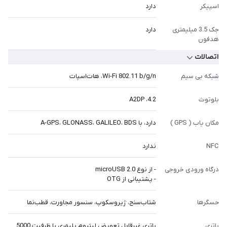
اسپیکر
دارد
جک 3.5 میلیمتری
دارد
هدفون
اتصالات
شبکه بی سیم
Wi-Fi 802.11 b/g/n، هات‌اسپات
بلوتوث
4.2، A2DP
مکان یاب ( GPS )
دارد، با A-GPS، GLONASS، GALILEO، BDS
NFC
ندارد
درگاه ورودی خروجی
- از نوع microUSB 2.0
- پشتیبانی از OTG
حسگرها
شتاب‌سنج، ژیروسکوپ، سنسور مجاورت، قطب‌نما
باتری
باتری غیرقابل تعویض لیتیوم پلیمری با ظرفیت 5000