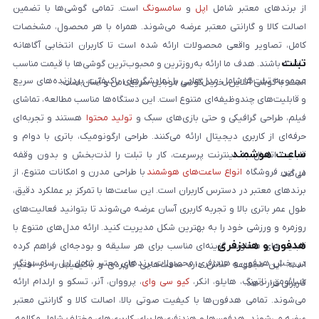
از برندهای معتبر شامل
اپل
و
سامسونگ
است. تمامی گوشی‌ها با تضمین
اصالت کالا و گارانتی معتبر عرضه می‌شوند. همراه با هر محصول، مشخصات
کامل، تصاویر واقعی محصولات ارائه شده است تا کاربران انتخابی آگاهانه
تبلت
داشته باشند. هدف ما ارائه به‌روزترین و محبوب‌ترین گوشی‌ها با قیمت مناسب
مجموعه تبلت‌ها شامل مدل‌هایی با نمایشگرهای باکیفیت، پردازنده‌های سریع
است. با گوشی آنلاین، خرید گوشی موبایل سریع، امن و آسان است.
و قابلیت‌های چندوظیفه‌ای متنوع است. این دستگاه‌ها مناسب مطالعه، تماشای
فیلم، طراحی گرافیکی و حتی بازی‌های سبک و
تولید محتوا
هستند و تجربه‌ای
حرفه‌ای از کاربری دیجیتال ارائه می‌کنند. طراحی ارگونومیک، باتری با دوام و
ساعت هوشمند
قابلیت اتصال به اینترنت پرسرعت، کار با تبلت را لذت‌بخش و بدون وقفه
در این فروشگاه
انواع ساعت‌های هوشمند
با طراحی مدرن و امکانات متنوع، از
می‌کند.
برندهای معتبر در دسترس کاربران است. این ساعت‌ها با تمرکز بر عملکرد دقیق،
طول عمر باتری بالا و تجربه کاربری آسان عرضه می‌شوند تا بتوانید فعالیت‌های
روزمره و ورزشی خود را به بهترین شکل مدیریت کنید. ارائه مدل‌های متنوع با
هدفون و هندزفری
قابلیت‌های متفاوت، گزینه‌ای مناسب برای هر سلیقه و بودجه‌ای فراهم کرده
در بخش هدفون و هندزفری، محصولات برندهای معتبر شامل اپل، سامسونگ،
است. این مجموعه تلاش دارد ساعت‌هایی کاربردی و باکیفیت را در اختیار
شیائومی، ناتینگ، هایلو، انکر،
کیو سی وای
، پرووان، آنر، تسکو و ارلدام ارائه
کاربران قرار دهد.
می‌شوند. تمامی هدفون‌ها با کیفیت صوتی بالا، اصالت کالا و گارانتی معتبر
عرضه می‌شوند. هدفون‌ها و هندزفری‌ها برای کاربری‌های مختلف شامل مکالمه،