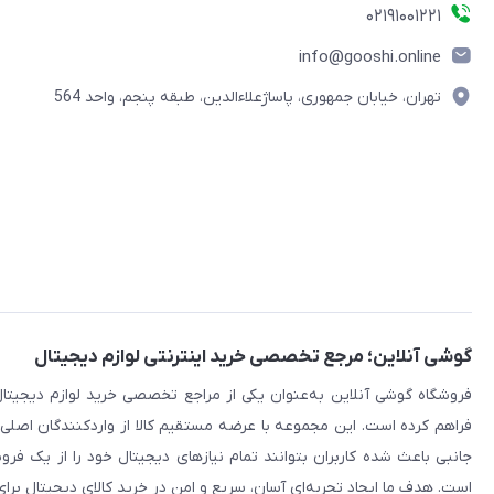
۰۲۱91001221
info@gooshi.online
تهران، خیابان جمهوری، پاساژعلاءالدین، طبقه پنجم، واحد 564
گوشی آنلاین؛ مرجع تخصصی خرید اینترنتی لوازم دیجیتال
فراهم کرده است. این مجموعه با عرضه مستقیم کالا از واردکنندگان اصلی
جانبی باعث شده کاربران بتوانند تمام نیازهای دیجیتال خود را از یک ف
است. هدف ما ایجاد تجربه‌ای آسان، سریع و امن در خرید کالای دیجیتال برای 