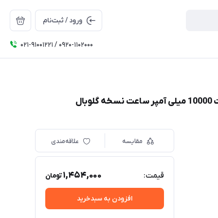
ورود / ثبت‌نام
۰۲۱-91001221 / 0920-1102000
مقایسه
علاقه‌مندی
1,454,000
قیمت:
تومان
افزودن به سبدخرید