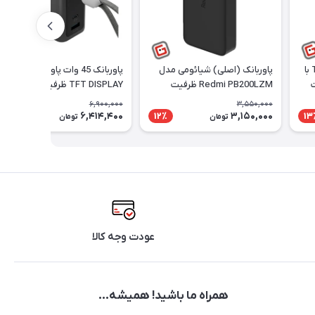
پاور بانک تسکو مدل TP 1013 با
پاوربانک (اصلی) شیائومی مدل
پاوربانک 45 وات پاورولوژی مدل
Redmi PB200LZM ظرفیت
TFT DISPLAY ظرفیت 15000
20000 میلی‌آمپر ساعت
میلی آمپر ساعت
6,900,000
3,550,000
6,414,400
3,150,000
8٪
12٪
13
تومان
تومان
عودت وجه کالا
همراه ما باشید! همیشه...