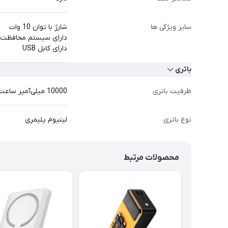
سایر ویژگی ها
شارژ با توان 10 وات
دارای سیستم محافظت 12 لایه در برابر اتصال کوتاه، شارژ و دشارژ بیش از حد، افزایش ولتاژ، جریان و د
دارای کابل USB
باتری
ظرفیت باتری
10000 میلی‌آمپر ساعت
نوع باتری
لیتیوم پلیمری
محصولات مرتبط