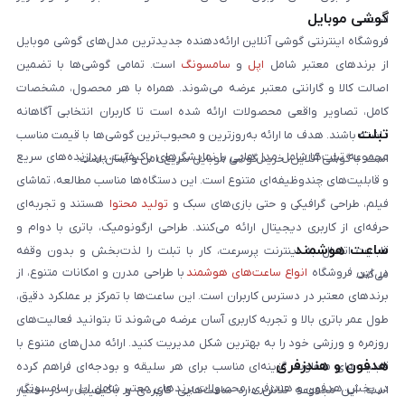
گوشی موبایل
است:
فروشگاه اینترنتی گوشی آنلاین ارائه‌دهنده جدیدترین مدل‌های گوشی موبایل
از برندهای معتبر شامل
اپل
و
سامسونگ
است. تمامی گوشی‌ها با تضمین
اصالت کالا و گارانتی معتبر عرضه می‌شوند. همراه با هر محصول، مشخصات
کامل، تصاویر واقعی محصولات ارائه شده است تا کاربران انتخابی آگاهانه
تبلت
داشته باشند. هدف ما ارائه به‌روزترین و محبوب‌ترین گوشی‌ها با قیمت مناسب
مجموعه تبلت‌ها شامل مدل‌هایی با نمایشگرهای باکیفیت، پردازنده‌های سریع
است. با گوشی آنلاین، خرید گوشی موبایل سریع، امن و آسان است.
و قابلیت‌های چندوظیفه‌ای متنوع است. این دستگاه‌ها مناسب مطالعه، تماشای
فیلم، طراحی گرافیکی و حتی بازی‌های سبک و
تولید محتوا
هستند و تجربه‌ای
حرفه‌ای از کاربری دیجیتال ارائه می‌کنند. طراحی ارگونومیک، باتری با دوام و
ساعت هوشمند
قابلیت اتصال به اینترنت پرسرعت، کار با تبلت را لذت‌بخش و بدون وقفه
در این فروشگاه
انواع ساعت‌های هوشمند
با طراحی مدرن و امکانات متنوع، از
می‌کند.
برندهای معتبر در دسترس کاربران است. این ساعت‌ها با تمرکز بر عملکرد دقیق،
طول عمر باتری بالا و تجربه کاربری آسان عرضه می‌شوند تا بتوانید فعالیت‌های
روزمره و ورزشی خود را به بهترین شکل مدیریت کنید. ارائه مدل‌های متنوع با
هدفون و هندزفری
قابلیت‌های متفاوت، گزینه‌ای مناسب برای هر سلیقه و بودجه‌ای فراهم کرده
در بخش هدفون و هندزفری، محصولات برندهای معتبر شامل اپل، سامسونگ،
است. این مجموعه تلاش دارد ساعت‌هایی کاربردی و باکیفیت را در اختیار