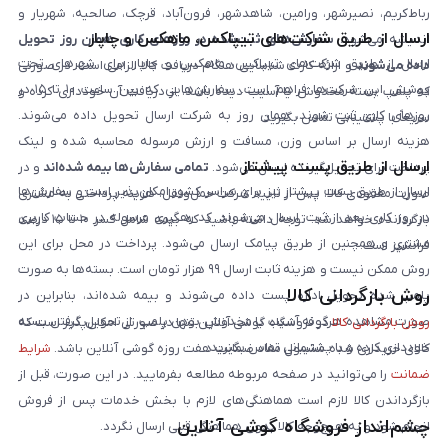
رباط‌کریم، نصیرشهر، ورامین، شاهدشهر، فرون‌آباد، قرچک، صالحیه، شهریار و
ارسال از طریق شرکت‌های تیپاکس، ماهکس و چاپار
اندیشه می‌شود.
سفارش‌های ثبت‌شده در روزهای کاری همان روز تحویل
ارسال از طریق شرکت‌های تیپاکس، ماهکس و چاپار برای شهرهای تحت
داده می‌شوند
و ارائه کارت شناسایی هنگام دریافت کالا الزامی است. در صورتی
پوشش این شرکت‌ها فراهم است. سفارش‌هایی که بین ساعت ۱۰ تا ۱۵ در
که پلمپ بسته مخدوش یا آسیب دیده باشد، از دریافت آن خودداری کرده و
روزهای کاری ثبت شوند، همان روز به شرکت ارسال تحویل داده می‌شوند.
سریعاً با پشتیبانی تماس بگیرید.
هزینه ارسال بر اساس وزن، مسافت و ارزش مرسوله محاسبه شده و لینک
ارسال از طریق پست پیشتاز
پرداخت برای تحویل‌گیرنده ارسال می‌شود.
تمامی سفارش‌ها بیمه شده‌اند
و در
ارسال از طریق پست پیشتاز نیز برای سراسر کشور امکان‌پذیر است و سفارش‌ها
صورت مفقودی کالا، پس از تایید شرکت حمل‌ونقل، هزینه پرداختی به مشتری
در روز کاری بعد از ثبت، ارسال می‌شوند. کد رهگیری مرسوله در حساب کاربری
بازگردانده خواهد شد. توجه داشته باشید که بیمه شامل کسر ۱۰ تا ۱۵ درصد
مشتری و همچنین از طریق پیامک ارسال می‌شود. پرداخت در محل برای این
فرانشیز است.
روش ممکن نیست و هزینه ثابت ارسال ۹۹ هزار تومان است. بسته‌ها به صورت
روش بازگردانی کالا
پلمپ شده تحویل اداره پست داده می‌شوند و بیمه شده‌اند، بنابراین در
صورت مشاهده هرگونه آسیب یا مخدوش بودن پلمپ، از تحویل گرفتن بسته
روش بازگردانی کالا
در فروشگاه گوشی آنلاین تنها در صورتی امکان‌پذیر است که
خودداری کرده و با پشتیبانی تماس بگیرید.
کالای خریداری شده مشمول مفاد ضمانت هفت روزه گوشی آنلاین باشد.
شرایط
ضمانت
را می‌توانید در صفحه مربوطه مطالعه بفرمایید. در این صورت، قبل از
بازگرداندن کالا لازم است هماهنگی‌های لازم با بخش خدمات پس از فروش
چشم‌انداز فروشگاه گوشی آنلاین
انجام شود و به هیچ‌وجه کالا بدون هماهنگی قبلی ارسال نگردد.