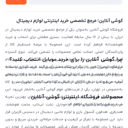
لیست محصولات
پرسش‌های متداول
بلاگ
گوشی آنلاین؛ مرجع تخصصی خرید اینترنتی لوازم دیجیتال
فروشگاه گوشی آنلاین به‌عنوان یکی از مراجع تخصصی خرید لوازم دیجیتال در
ایران، با بیش از ۱۷ سال سابقه فعالیت، بستری مطمئن برای انتخاب و خرید
هوشمندانه فراهم کرده است. این مجموعه با عرضه مستقیم کالا از
واردکنندگان اصلی، اصالت تمامی محصولات را تضمین می‌کند. تنوع گسترده
چرا گوشی آنلاین را برای خرید موبایل انتخاب کنید؟
گوشی موبایل، تبلت، لپ‌تاپ و لوازم جانبی باعث شده کاربران بتوانند تمام
نیازهای دیجیتال خود را از یک فروشگاه معتبر تأمین کنند. قیمت‌گذاری منصفانه
فروشگاه گوشی آنلاین با تمرکز بر رضایت مشتری، فرآیند خرید موبایل را ساده،
و شفاف از مهم‌ترین اصول کاری گوشی آنلاین است. هدف ما ایجاد تجربه‌ای
سریع و قابل اعتماد کرده است. تمامی گوشی‌ها با ضمانت اصالت و گارانتی معتبر
آسان، سریع و امن در خرید کالای دیجیتال برای تمامی کاربران ایرانی است.
عرضه می‌شوند تا خیال کاربران از کیفیت کالا راحت باشد. تحویل سریع کالا
به‌خصوص در تهران، یکی از مزیت‌های مهم گوشی آنلاین به‌شمار می‌رود. این
محصولات فروشگاه اینترنتی گوشی آنلاین
مجموعه تلاش می‌کند با ترکیب قیمت مناسب و خدمات حرفه‌ای، بهترین تجربه
خرید موبایل را برای کاربران فراهم کند.
در این فروشگاه گستره‌ای کامل از موبایل، تبلت، لپ‌تاپ، ساعت هوشمند،
هندزفری، هدفون، کنسول بازی و لوازم جانبی دیجیتال در دسترس کاربران قرار
دارد. این مجموعه با تمرکز بر کیفیت و خدمات حرفه‌ای، خریدی سریع و بدون
دغدغه را برای تمامی کاربران ممکن می‌کند. محصولات ما عبارتند از موارد زیر