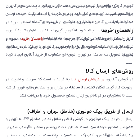
تجربه کاربری واقعی را نیز پوشش می‌دهد. این رویکرد باعث می‌شود کاربران
کاربران با آرامش خاطر سفارش خود را ثبت کنند. تمامی پرداخت‌ها از طریق
بتوانند متناسب با بودجه و نیاز خود بهترین گزینه را انتخاب کنند. هدف از این
درگاه‌های امن بانکی انجام می‌شود و اطلاعات کاربران به‌طور کامل محافظت
محتواها، افزایش آگاهی مخاطبان و جلوگیری از خریدهای اشتباه است.
می‌گردد. رابط کاربری ساده و سریع سایت باعث می‌شود فرآیند انتخاب و خرید در
راهنمای خرید
کوتاه‌ترین زمان ممکن انجام شود. امکان پیگیری لحظه‌ای سفارش‌ها به کاربران
کمک می‌کند از وضعیت ارسال کالای خود مطلع باشند. بسته‌بندی اصولی و
کاربران محترم فروشگاه می‌توانند با مراجعه به صفحه «
راهنمای خرید
»، نحوه و
استاندارد کالاها، سلامت محصول را تا زمان تحویل تضمین می‌کند. ارسال سریع،
فرایند خرید از سایت گوشی آنلاین را به‌صورت کامل و با زبانی ساده مطالعه
به‌ویژه تحویل سه‌ساعته در تهران، تجربه‌ای متفاوت از خرید آنلاین ایجاد کرده
نمایند.
است.
روش‌های ارسال کالا
در گوشی آنلاین،
روش‌های ارسال کالا
به گونه‌ای است که سرعت و امنیت در
اولویت قرار گیرد.
امکان تحویل 3 ساعته
در تهران برای سفارش‌های فوری فراهم
است تا مشتریان در کوتاه‌ترین زمان ممکن محصول خود را دریافت کنند.
ارسال از طریق پیک موتوری (مناطق تهران و اطراف)
ارسال از طریق پیک موتوری در گوشی آنلاین شامل تمامی مناطق ۲۲گانه تهران و
همچنین مناطق حومه شهر است. مناطق تحت پوشش شامل باقرشهر، شهرری،
چهاردانگه، شهرقدس، کهریزک، اسلامشهر، پاکدشت، نسیم‌شهر، باغستان،