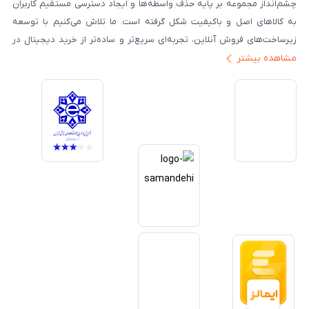
چشم‌انداز مجموعه بر پایه حذف واسطه‌ها و ایجاد دسترسی مستقیم کاربران
به کالاهای اصل و باکیفیت شکل گرفته است. ما تلاش می‌کنیم با توسعه
زیرساخت‌های فروش آنلاین، تجربه‌ای سریع‌تر و ساده‌تر از خرید دیجیتال در
مشاهده بیشتر
ایران ارائه دهیم. تبدیل‌شدن به مرجعی قابل اعتماد برای خرید کالای دیجیتال،
یکی از اهداف اصلی این مجموعه است. تمرکز بر رضایت مشتری، نوآوری در
خدمات و به‌روزرسانی مداوم محصولات، مسیر ما را روشن‌تر می‌کند. ما باور
داریم آینده بازار دیجیتال متعلق به کسب‌وکارهایی است که صداقت و شفافیت
را در اولویت قرار می‌دهند. گوشی آنلاین با تکیه بر تجربه و تخصص، با قدرت به
سمت تحقق این چشم‌انداز حرکت می‌کند.