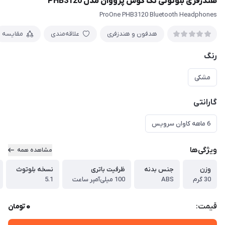
هندزفری بلوتوثی تک گوش پرووان مدل PHB3120
ProOne PHB3120 Bluetooth Headphones
هدفون و هندزفری
علاقه‌مندی
مقایسه
رنگ
مشکی
گارانتی
6 ماهه کاوان سرویس
ویژگی‌ها
مشاهده همه
وزن
جنس بدنه
ظرفیت باتری
نسخه بلوتوث
30 گرم
ABS
100 میلی‌آمپر ساعت
5.1
0
قیمت:
تومان