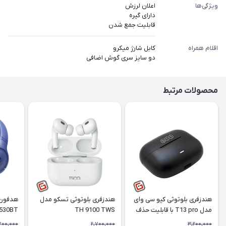
ویژگی‌ها
اعلان لرزش
دارای گیره
قابلیت جمع شدن
اقلام همراه
کابل شارژ میکرو
دو سایز سری گوش اضافی
محصولات مرتبط
هندزفری بلوتوثی کیو سی وای
هندزفری بلوتوثی تسکو مدل
هدفون 
مدل T13 pro با قابلیت حذف
TH 9100 TWS
 530BT
نویز
700,000
2,700,000
3,200,000