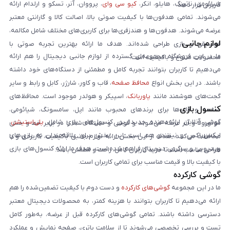
شیائومی، ناتینگ، هایلو، انکر،
کیو سی وای
، پرووان، آنر، تسکو و ارلدام ارائه
کاربران قرار دهد.
می‌شوند. تمامی هدفون‌ها با کیفیت صوتی بالا، اصالت کالا و گارانتی معتبر
عرضه می‌شوند. هدفون‌ها و هندزفری‌ها برای کاربری‌های مختلف شامل مکالمه،
لوازم جانبی
موسیقی و بازی طراحی شده‌اند. هدف ما ارائه بهترین تجربه صوتی با
ما در این فروشگاه مجموعه‌ای گسترده از لوازم جانبی دیجیتال را هم ارائه
محصولات متنوع و باکیفیت است.
می‌دهیم تا کاربران بتوانند تجربه کامل و مطمئنی از دستگاه‌های خود داشته
باشند. در این بخش انواع
محافظ صفحه
، قاب و کاور، شارژر، کابل و رابط و سایر
گجت‌های هوشمند مانند
پاوربانک
، اسپیکر و هولدر موجود است. محافظ‌های
کنسول بازی
صفحه و قاب‌ها برای برندهای محبوب مانند اپل، سامسونگ، شیائومی،
گوشی آنلاین ارائه‌دهنده جدیدترین کنسول‌های بازی شامل
پلی‌استیشن
،
موتورولا و آنر عرضه می‌شوند و گوشی و دستگاه شما را در برابر خط و خش
ایکس‌باکس و نینتندو هم است. این بخش برای علاقه‌مندان به بازی‌های
محافظت می‌کنند. هدف از این بخش ارائه لوازم جانبی باکیفیت، کاربردی و با
ویدیویی و سرگرمی دیجیتال فراهم شده است. هدف ما ارائه کنسول‌های بازی
طراحی مناسب است تا خرید کاربران کامل، راحت و مطمئن باشد.
با کیفیت بالا و قیمت مناسب برای تمامی کاربران است.
گوشی کارکرده
ما در این مجموعه
گوشی‌های کارکرده
و دست دوم با کیفیت تضمین‌شده را هم
ارائه می‌دهیم تا کاربران بتوانند با هزینه کمتر، به محصولات دیجیتال معتبر
دسترسی داشته باشند. تمامی گوشی‌های کارکرده قبل از عرضه، به‌طور کامل
تست و بررسی تخصصی می‌شوند تا از سلامت باتری، صفحه نمایش و عملکرد